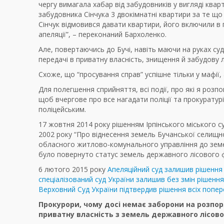
чергу вимагала хабар від забудовників у вигляді ква
забудовника Сінчука 3 двокімнатні квартири за те що 
Сінчук відмовився давати квартири, його включили в 
апеляції”, – переконаний Бархоленко.
Але, повертаючись до Бучі, навіть маючи на руках су
передачі в приватну власність, знищення й забудову 
Схоже, що “просування справ” успішне тільки у мафії, 
Для полегшення сприйняття, всі події, про які я роз
щоб вчергове про все нагадати поліції та прокурату
поліцейським.
17 жовтня 2014 року рішенням Ірпінського міського с
2002 року “Про віднесення земель Бучанської селищно
обласного житлово-комунального управління до земел
було повернуто статус земель державного лісового фо
6 лютого 2015 року
Апеляційний суд залишив рішення с
спеціалізований суд України залишив без змін рішення
Верховний Суд України підтвердив рішення всіх попере
Прокурори, чому досі немає заборони на розпо
приватну власність з земель державного лісов