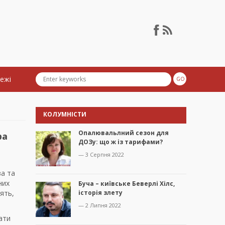
тежі
КОЛУМНІСТИ
Опалювальлний сезон для
ра
ДОЗу: що ж із тарифами?
— 3 Серпня 2022
ва та
них
Буча – київське Беверлі Хілс,
ять,
історія злету
— 2 Липня 2022
ати