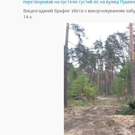
перетворював на пустелю густий ліс на вулиці Пушкінс
Вищезгаданий брифінг збігся з викорчовуванням забуд
14-з.