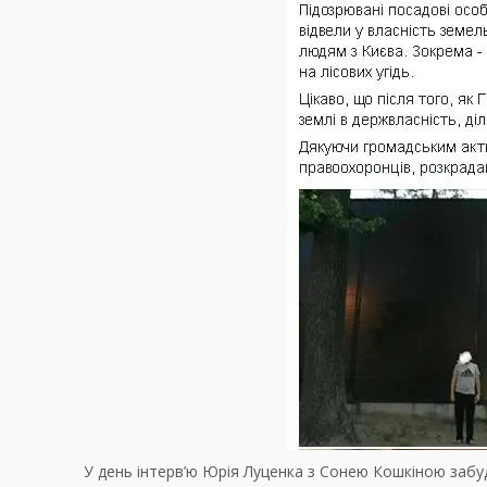
У день інтерв’ю Юрія Луценка з Сонею Кошкіною забуд