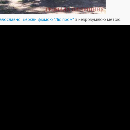
авославної церкви фірмою “Ліс-пром”
з незрозумілою метою.