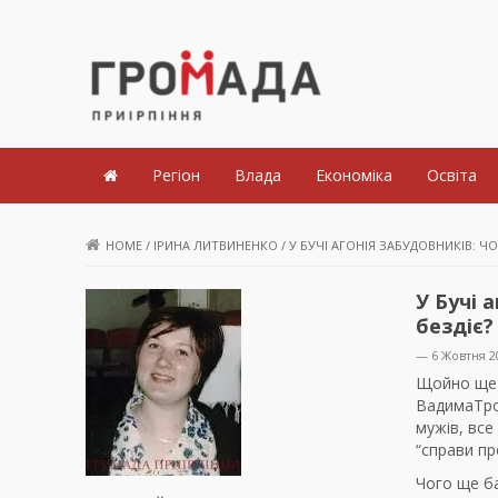
Громада Приірпіння
Регіон
Влада
Економіка
Освіта
HOME
/
ІРИНА ЛИТВИНЕНКО
/
У БУЧІ АГОНІЯ ЗАБУДОВНИКІВ: Ч
У Бучі 
бездіє?
— 6 Жовтня 2
Щойно ще 
ВадимаТро
мужів, вс
“справи пр
Чого ще б