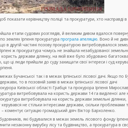
об показати керівництву поліції та прокуратури, хто насправді в
пройшла етапи судових розглядів, й великим дивом вдалося поверн
т по землях Ірпеня прокуратура
програла апеляцію
. Воно й не див
, що в другій частині позову прокуратурою витребовувалося земе
 В Ірпені ж прокуратура чомусь не знайшла незабудованої земельн
 на користь держави ділянку, на якій вже було збудовано багатокв
 що ці люди прийшли до суду захищати свої інтереси і суд керув
рпеня.
жах Бучанської так і в межах Ірпінської лісової дачі. Якщо по Бу
ержави, то в позовній заяві в межах Ірпінської лісової дачі
прокурора Київської області Грабця та прокурора Ірпеня Миросла
окуратура витребовувала на користь держави 14 га виділеної але 
прокуратура витребовувала на користь держави земельні ділянки, 
ут керувався не стільки інтересами держави, скільки проблемами 
, – коментує ситуацію громадський діяч Віктор Бархоленко.
будовників, які будувалися в межах земель лісового фонду Ірпеня
нити незаконну вирубку лісу та будівництво, а прокуратура в св