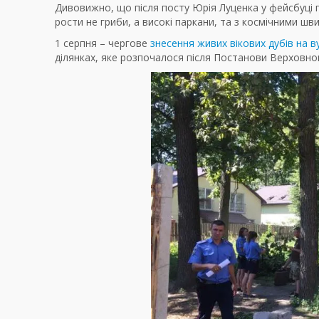
Дивовижно, що після посту Юрія Луценка у фейсбуці п
рости не гриби, а високі паркани, та з космічними шв
1 серпня – чергове
знесення живих вікових дубів на в
ділянках, яке розпочалося після Постанови Верховног