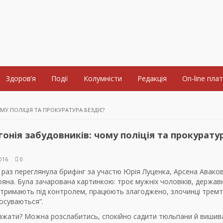
Здоров’я
Події
Колумністи
Редакція
On-line пла
ОМУ ПОЛІЦІЯ ТА ПРОКУРАТУРА БЕЗДІЄ?
агонія забудовників: чому поліція та прокурату
016
0
раз переглянула брифінг за участю Юрія Луценка, Арсена Авако
яна. Була зачарована картинкою: троє мужніх чоловіків, держав
е тримають під контролем, працюють злагоджено, злочинці тремт
осуваються”.
ажати? Можна розслабитись, спокійно садити тюльпани й вишив