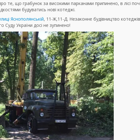
ро те, що грабунок за високими парканами припинено, в лісі по
идкостями будуватись нові котеджі.
улиці Яснополянській
, 11-Ж,11-Д. Незаконне будівництво котеджів
о Суду України досі не зупинено!