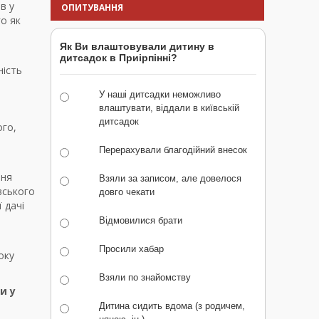
в у
ОПИТУВАННЯ
го як
Як Ви влаштовували дитину в
дитсадок в Приірпінні?
ість
У наші дитсадки неможливо
влаштувати, віддали в київській
дитсадок
ого,
Перерахували благодійний внесок
вня
Взяли за записом, але довелося
вського
довго чекати
 дачі
Відмовилися брати
Просили хабар
оку
Взяли по знайомству
и у
Дитина сидить вдома (з родичем,