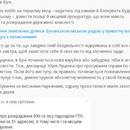
в Бучі…
их хоббі: на першому місці – кидатись під камази й блокувати буд
етьому – довести поліції й місцевій прокуратурі, що вони мають
та розкрадання державної власності.
ння земельних ділянок Бучанською міською радою у приватну вл
учі є незаконними
!
е за те, що завдяки їхній бездіяльності відкриваєш в собі все 
 завтра, щоб захистити себе й своє місто від злочинної орди.
ценка, в Бучі починається нова вирубка або забудова. Ніби в аго
своїти. Тож, декларації Юрія Луценка про просування справи по 
метою. Після його виступу, як правило, починається пожвавленн
глузує з нас, демонструючи абсолютну впевненість у своїй безкар
рабування за високими парканами, одразу прокотилася хвиля захо
х дерев.