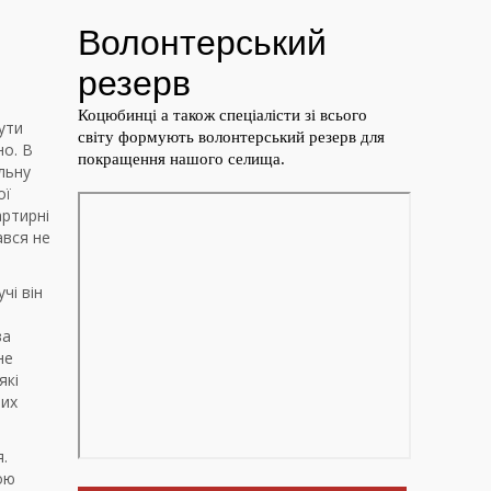
ути
но. В
льну
ої
артирні
ався не
чі він
ва
не
які
тих
.
ою