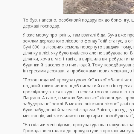
То був, напевно, особливий подарунок до брифінгу, щ
державі господар.
Я вже мовчу про Ірпінь, там взагалі біда. Буча вже 
землям державного лісового фонду їхній статус, а о
Бучі 890 га лісовиих земель повернуто завдяки тому
ділянку в лісі, яку було виділено але не забудовано.
ділянки, хоча в місті такі є, а вирішила витребувати
будинки й заселено в них людей. Тому передбачувано,
інтересами держави, а проблемами нових мешканців І
“Позов поданий прокуратурою Київської області як в ме
поданий таким чином, щоб виграти й ого в інтересах д
прослідковуються шкурні інтереси того ж таки в. о. 
Пацкана. А саме, в межах Бучанської лісової дачі пр
забудорваної землі. В межах Ірпінської лісової дачі 
були забудовані й заселені людьми. Звісно, що суд т
мешканців, які заселилися в квартири в новобудовах”
“На скільки мені відомо, прокуратура шантажувала за
Громада зверталася до прокуратури з проханням зупи