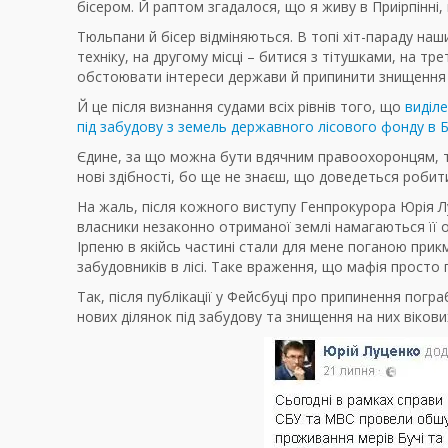
бісером. Й раптом згадалося, що я живу в Приірпінні, 
Тюльпани й бісер відміняються. В топі хіт-параду наш
техніку, на другому місці – битися з тітушками, на тр
обстоювати інтереси держави й припинити знищення 
Й це після визнання судами всіх рівнів того, що
виділе
під забудову з земель державного лісового фонду в Б
Єдине, за що можна бути вдячним правоохоронцям, то ц
нові здібності, бо ще не знаєш, що доведеться робити
На жаль, після кожного виступу Генпрокурора Юрія Лу
власники незаконно отриманої землі намагаються її о
Ірпеню в якійсь частині стали для мене поганою прик
забудовників в лісі. Таке враження, що мафія просто 
Так, після публікації у Фейсбуці про припинення пог
нових ділянок під забудову та знищення на них вікови