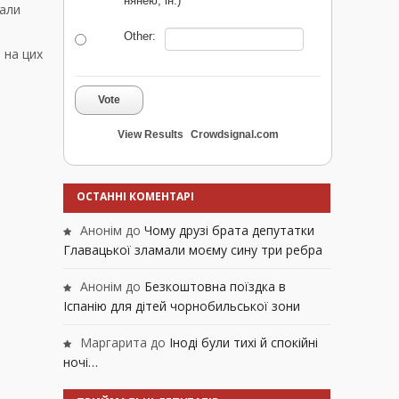
нянею, ін.)
чали
Other:
 на цих
Vote
View Results
Crowdsignal.com
ОСТАННІ КОМЕНТАРІ
Анонім
до
Чому друзі брата депутатки
Главацької зламали моєму сину три ребра
Анонім
до
Безкоштовна поїздка в
Іспанію для дітей чорнобильської зони
Маргарита
до
Іноді були тихі й спокійні
ночі…