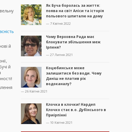
Як Буча боролась за життя:
івельну
поява на світ Аліси та історія
польового шпиталю на дому
— 7 Квітня 2022
асність
Чому Верховна Рада має
блокувати збільшення меж
нові й
Ірпеня?
— 27 Липня 2021
нії,
Бучі й
Коцюбинське може
я
залишитися без води. Чому
ності!
Даніш не платив рік
водоканалу?
плення
— 26 Квітня 2021
Клочка в клочки! Нардеп
Клочко стає в.о. Дубінського в
Приірпінні
— 10 Квітня 2021