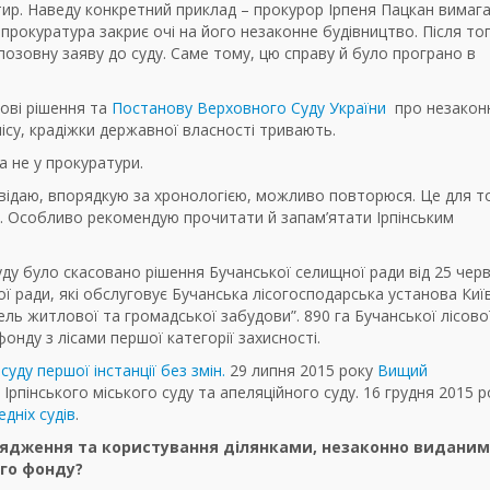
ртир. Наведу конкретний приклад – прокурор Ірпеня Пацкан вимага
прокуратура закриє очі на його незаконне будівництво. Після то
позовну заяву до суду. Саме тому, цю справу й було програно в
дові рішення та
Постанову Верховного Суду України
про незаконн
лісу, крадіжки державної власності тривають.
а не у прокуратури.
повідаю, впорядкую за хронологією, можливо повторюся. Це для т
рі. Особливо рекомендую прочитати й запам’ятати Ірпінським
уду було скасовано рішення Бучанської селищної ради від 25 чер
ї ради, які обслуговує Бучанська лісогосподарська установа Киї
ь житлової та громадської забудови”. 890 га Бучанської лісової
нду з лісами першої категорії захисності.
уду першої інстанції без змін.
29 липня 2015 року
Вищий
Ірпінського міського суду та апеляційного суду. 16 грудня 2015 р
дніх судів
.
рядження та користування ділянками, незаконно виданим
ого фонду?