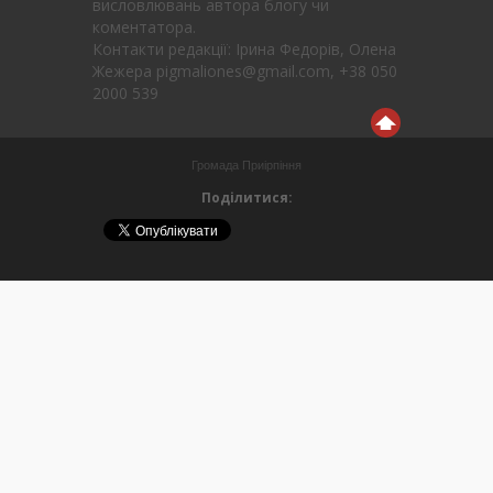
висловлювань автора блогу чи
коментатора.
Контакти редакції: Ірина Федорів, Олена
Жежера pigmaliones@gmail.com, +38 050
2000 539
Громада Приірпіння
Поділитися: