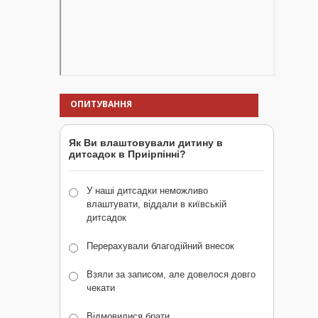
ОПИТУВАННЯ
Як Ви влаштовували дитину в
дитсадок в Приірпінні?
У наші дитсадки неможливо
влаштувати, віддали в київській
дитсадок
Перерахували благодійний внесок
Взяли за записом, але довелося довго
чекати
Відмовилися брати