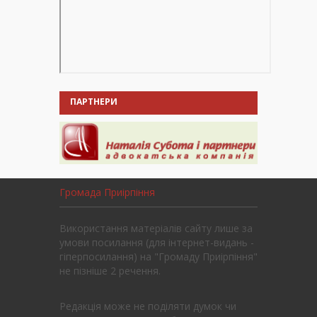
ПАРТНЕРИ
Громада Приірпіння
Використання матеріалів сайту лише за
умови посилання (для інтернет-видань -
гіперпосилання) на "Громаду Приірпіння"
не пізніше 2 речення.
Редакція може не поділяти думок чи