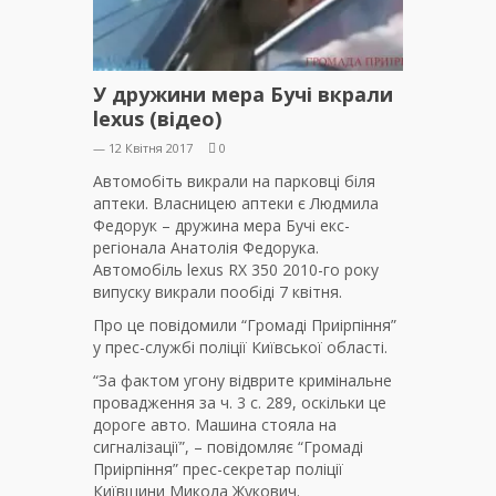
У дружини мера Бучі вкрали
lexus (відео)
— 12 Квітня 2017
0
Автомобіть викрали на парковці біля
аптеки. Власницею аптеки є Людмила
Федорук – дружина мера Бучі екс-
регіонала Анатолія Федорука.
Автомобіль lexus RX 350 2010-го року
випуску викрали пообіді 7 квітня.
Про це повідомили “Громаді Приірпіння”
у прес-службі поліції Київської області.
“За фактом угону відврите кримінальне
провадження за ч. 3 с. 289, оскільки це
дороге авто. Машина стояла на
сигналізації”, – повідомляє “Громаді
Приірпіння” прес-секретар поліції
Київщини Микола Жукович.