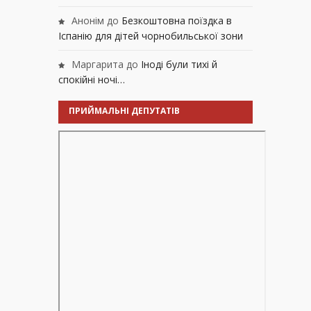
Анонім
до
Безкоштовна поїздка в
Іспанію для дітей чорнобильської зони
Маргарита
до
Іноді були тихі й
спокійні ночі…
ПРИЙМАЛЬНІ ДЕПУТАТІВ