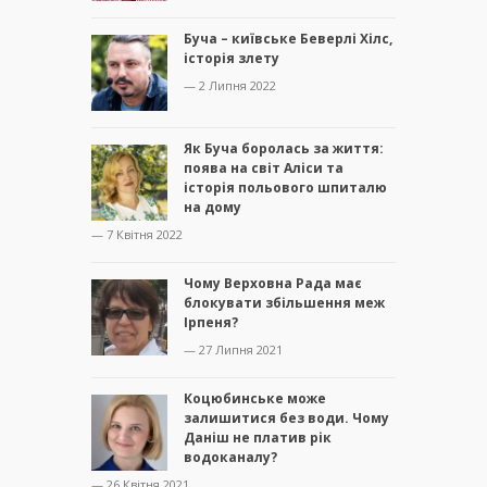
Буча – київське Беверлі Хілс,
історія злету
— 2 Липня 2022
Як Буча боролась за життя:
поява на світ Аліси та
історія польового шпиталю
на дому
— 7 Квітня 2022
Чому Верховна Рада має
блокувати збільшення меж
Ірпеня?
— 27 Липня 2021
Коцюбинське може
залишитися без води. Чому
Даніш не платив рік
водоканалу?
— 26 Квітня 2021