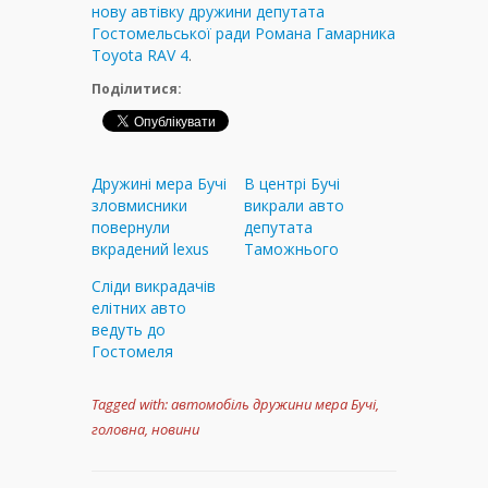
нову автівку дружини депутата
Гостомельської ради Романа Гамарника
Toyota RAV 4
.
Поділитися:
Дружині мера Бучі
В центрі Бучі
зловмисники
викрали авто
повернули
депутата
вкрадений lexus
Таможнього
Сліди викрадачів
елітних авто
ведуть до
Гостомеля
Tagged with:
автомобіль дружини мера Бучі
,
головна
,
новини