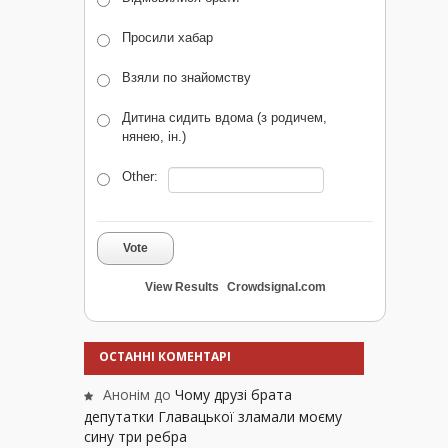
Просили хабар
Взяли по знайомству
Дитина сидить вдома (з родичем,
нянею, ін.)
Other:
Vote
View Results
Crowdsignal.com
ОСТАННІ КОМЕНТАРІ
Анонім
до
Чому друзі брата
депутатки Главацької зламали моєму
сину три ребра