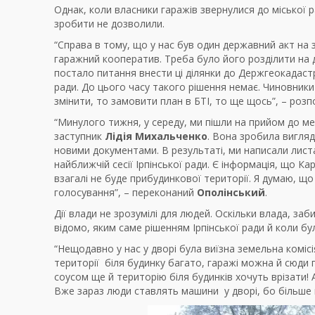
Однак, коли власники гаражів звернулися до міської 
зробити не дозволили.
“Справа в тому, що у нас був один державний акт на 
гаражний кооператив. Треба було його розділити на д
постало питання внести ці ділянки до Держгеокадастр
ради. До цього часу такого рішення немає. Чиновники
змінити, то замовити план в БТІ, то ще щось”, – роз
“Минулого тижня, у середу, ми пішли на прийом до м
заступник
Лідія Михальченко
. Вона зробила вигляд
новими документами. В результаті, ми написали лист
найближчій сесії Ірпінської ради. Є інформація, що Ка
взагалі не буде прибудинкової території. Я думаю, щ
голосування”, – переконаний
Ополінський
.
Дії влади не зрозумілі для людей. Оскільки влада, з
відомо, яким саме рішенням Ірпінської ради й коли бу
“Нещодавно у нас у дворі була виїзна земельна комісія
території біля будинку багато, гаражі можна й сюди п
соусом ще й територію біля будинків хочуть врізати! А
Вже зараз люди ставлять машини у дворі, бо більше 