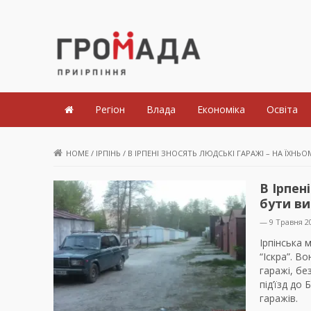
Громада Приірпіння
Регіон
Влада
Економіка
Освіта
HOME
/
ІРПІНЬ
/
В ІРПЕНІ ЗНОСЯТЬ ЛЮДСЬКІ ГАРАЖІ – НА ЇХНЬ
В Ірпен
бути в
— 9 Травня 2
Ірпінська
“Іскра”. В
гаражі, бе
під’їзд до
гаражів.