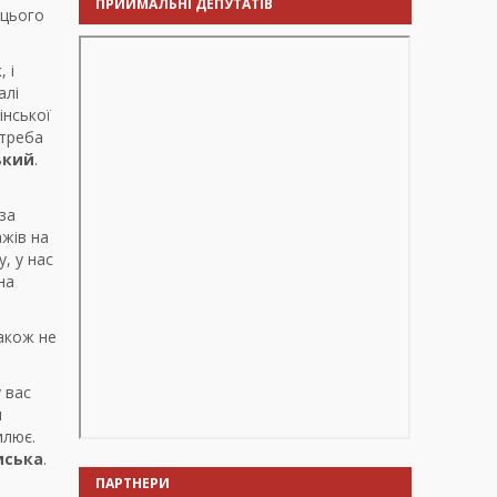
ПРИЙМАЛЬНІ ДЕПУТАТІВ
 цього
 і
алі
інської
 треба
ький
.
за
ажів на
, у нас
на
Також не
 вас
м
илює.
мська
.
ПАРТНЕРИ