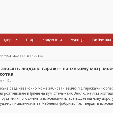
Здоров’я
Події
Колумністи
Редакція
On-line пла
ОМУ МІСЦІ МОЖЕ БУТИ ВИСОТКА
і зносять людські гаражі – на їхньому місці мо
исотка
017
0
 міська рада незаконно може забирати землю під гаражами коопе
они розташовані в Ірпені на вул. Стельмаха. Землю, на якій розта
з будь-яких погоджень з власниками влада віддає під нову дорог
 Будинку письменників та Меблевої фабрики. Так твердять власни