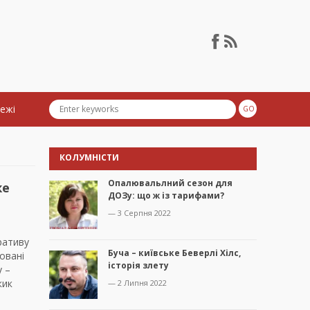
тежі
КОЛУМНІСТИ
Опалювальлний сезон для
же
ДОЗу: що ж із тарифами?
— 3 Серпня 2022
ративу
Буча – київське Беверлі Хілс,
шовані
історія злету
у –
кик
— 2 Липня 2022