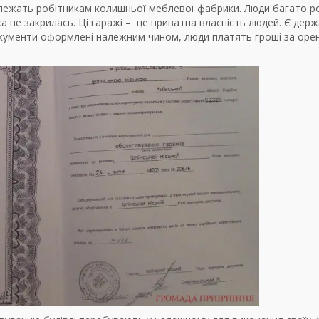
лежать робітникам колишньої меблевої фабрики. Люди багато ро
 не закрилась. Ці гаражі – це приватна власність людей. Є дер
окументи оформлені належним чином, люди платять гроші за оре