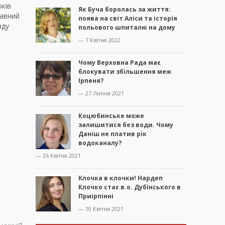
ків
Як Буча боролась за життя:
жавний
поява на світ Аліси та історія
нду
польового шпиталю на дому
— 7 Квітня 2022
Чому Верховна Рада має
блокувати збільшення меж
Ірпеня?
— 27 Липня 2021
Коцюбинське може
залишитися без води. Чому
Даніш не платив рік
водоканалу?
— 26 Квітня 2021
Клочка в клочки! Нардеп
Клочко стає в.о. Дубінського в
Приірпінні
— 10 Квітня 2021