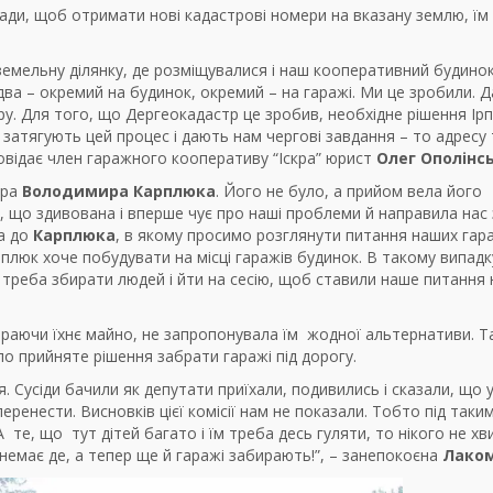
ради, щоб отримати нові кадастрові номери на вказану землю, їм
земельну ділянку, де розміщувалися і наш кооперативний будинок,
ва – окремий на будинок, окремий – на гаражі. Ми це зробили. Д
у. Для того, що Дергеокадастр це зробив, необхідне рішення Ірп
 затягують цей процес і дають нам чергові завдання – то адресу
повідає член гаражного кооперативу “Іскра” юрист
Олег Ополінс
ера
Володимира Карплюка
. Його не було, а прийом вела його
, що здивована і вперше чує про наші проблеми й направила нас 
а до
Карплюка
, в якому просимо розглянути питання наших гар
рплюк хоче побудувати на місці гаражів будинок. В такому випадку
о треба збирати людей і йти на сесію, щоб ставили наше питання 
абираючи їхнє майно, не запропонувала їм жодної альтернативи. 
ло прийняте рішення забрати гаражі під дорогу.
. Сусіди бачили як депутати приїхали, подивились і сказали, що у
еренести. Висновків цієї комісії нам не показали. Тобто під таки
 те, що тут дітей багато і їм треба десь гуляти, то нікого не хв
немає де, а тепер ще й гаражі забирають!”, – занепокоєна
Лако