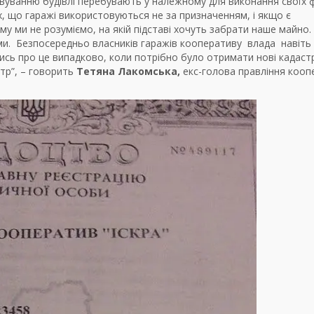
овуванню будівлі перебувають у належному для виконання своїх 
ах, що гаражі використовуються не за призначенням, і якщо є
ому ми не розуміємо, на якій підставі хочуть забрати наше майно.
ми. Безпосередньо власників гаражів кооперативу влада навіть
сь про це випадково, коли потрібно було отримати нові кадаст
тр”, – говорить
Тетяна Лакомська,
екс-голова правління кооп