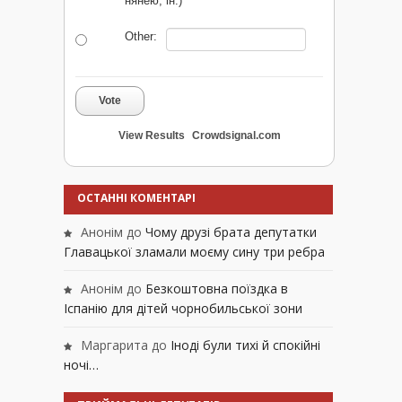
нянею, ін.)
Other:
Vote
View Results
Crowdsignal.com
ОСТАННІ КОМЕНТАРІ
Анонім
до
Чому друзі брата депутатки
Главацької зламали моєму сину три ребра
Анонім
до
Безкоштовна поїздка в
Іспанію для дітей чорнобильської зони
Маргарита
до
Іноді були тихі й спокійні
ночі…