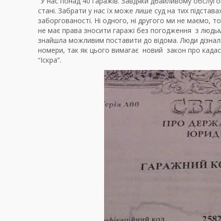
“У нас понад 40 гаражів. Завдяки дбайливому обслуг
стані. Забрати у нас їх може лише суд на тих підстав
заборгованості. Ні одного, ні другого ми не маємо, т
не має права зносити гаражі без погодження з людь
знайшла можливим поставити до відома. Люди дізнали
номери, так як цього вимагає новий закон про кадас
“Іскра”.