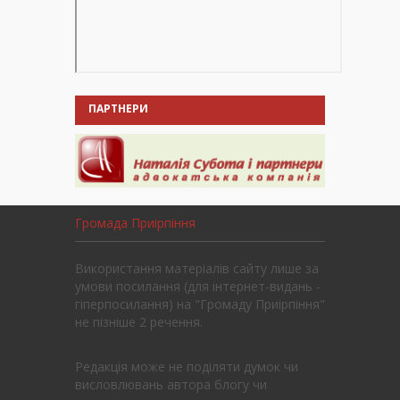
ПАРТНЕРИ
Громада Приірпіння
Використання матеріалів сайту лише за
умови посилання (для інтернет-видань -
гіперпосилання) на "Громаду Приірпіння"
не пізніше 2 речення.
Редакція може не поділяти думок чи
висловлювань автора блогу чи