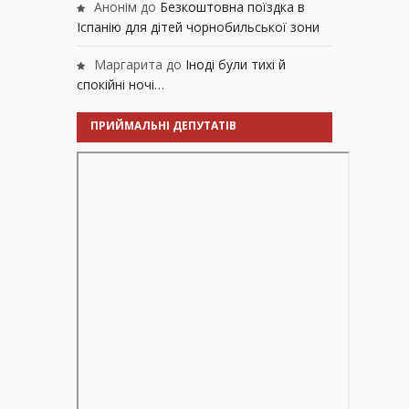
Анонім
до
Безкоштовна поїздка в
Іспанію для дітей чорнобильської зони
Маргарита
до
Іноді були тихі й
спокійні ночі…
ПРИЙМАЛЬНІ ДЕПУТАТІВ