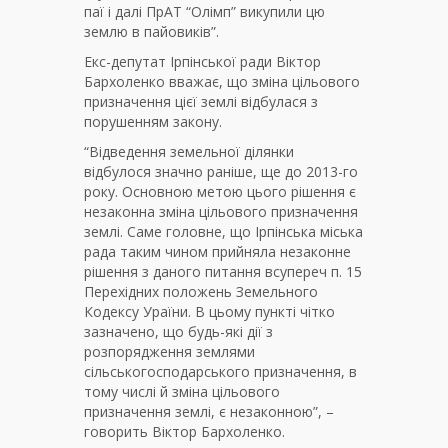
паї і далі ПрАТ “Олімп” викупили цю
землю в пайовиків”.
Екс-депутат Ірпінської ради Віктор
Бархоленко вважає, що зміна цільового
призначення цієї землі відбулася з
порушенням закону.
“Відведення земельної ділянки
відбулося значно раніше, ще до 2013-го
року. Основною метою цього рішення є
незаконна зміна цільового призначення
землі. Саме головне, що Ірпінська міська
рада таким чином прийняла незаконне
рішення з даного питання всупереч п. 15
Перехідних положень Земельного
Кодексу Ураїни. В цьому пункті чітко
зазначено, що будь-які дії з
розпорядження землями
сільськогосподарського призначення, в
тому числі й зміна цільового
призначення землі, є незаконною”, –
говорить Віктор Бархоленко.