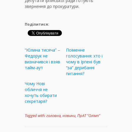
Депутати Ірпінської ради готують
звернення до прокуратури.
Поділитися:
“Юлина тисяча” –
Поіменне
Федорук не
голосування: хто і
визначився і взяв
чому в Ірпені був
тайм-аут
“за” дерибанні
питання?
Чому Нові
обличчя не
хочуть обирати
секретаря?
Tagged with:
головна
,
новини
,
ПрАТ "Олімп"