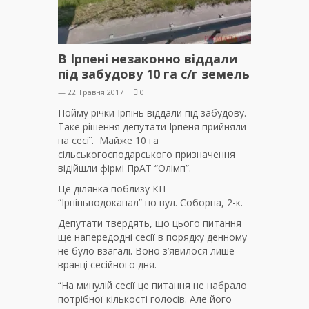
В Ірпені незаконно віддали
під забудову 10 га с/г земель
— 22 Травня 2017
0
Пойму річки Ірпінь віддали під забудову.
Таке рішення депутати Ірпеня прийняли
на сесії. Майже 10 га
сільськогосподарського призначення
відійшли фірмі ПрАТ “Олімп”.
Це ділянка поблизу КП
“Ірпіньводоканал” по вул. Соборна, 2-к.
Депутати твердять, що цього питання
ще напередодні сесії в порядку денному
не було взагалі. Воно з’явилося лише
вранці сесійного дня.
“На минулій сесії це питання не набрало
потрібної кількості голосів. Але його