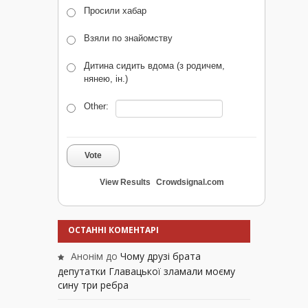
Просили хабар
Взяли по знайомству
Дитина сидить вдома (з родичем,
нянею, ін.)
Other:
Vote
View Results
Crowdsignal.com
ОСТАННІ КОМЕНТАРІ
Анонім
до
Чому друзі брата
депутатки Главацької зламали моєму
сину три ребра