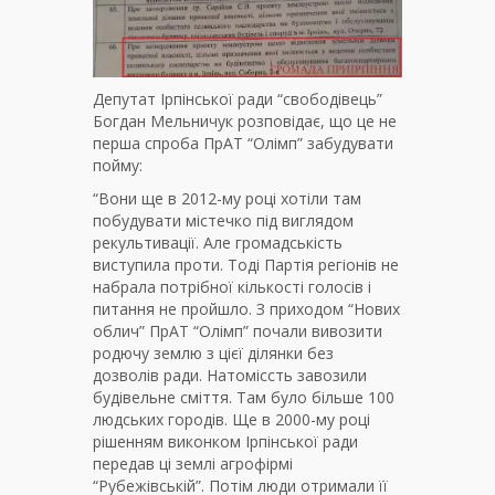
Депутат Ірпінської ради “свободівець”
Богдан Мельничук розповідає, що це не
перша спроба ПрАТ “Олімп” забудувати
пойму:
“Вони ще в 2012-му році хотіли там
побудувати містечко під виглядом
рекультивації. Але громадськість
виступила проти. Тоді Партія регіонів не
набрала потрібної кількості голосів і
питання не пройшло. З приходом “Нових
облич” ПрАТ “Олімп” почали вивозити
родючу землю з цієї ділянки без
дозволів ради. Натоміссть завозили
будівельне сміття. Там було більше 100
людських городів. Ще в 2000-му році
рішенням виконком Ірпінської ради
передав ці землі агрофірмі
“Рубежівській”. Потім люди отримали її