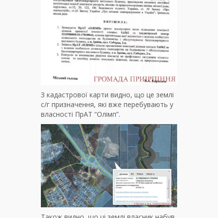
З кадастрової карти видно, що це землі
с/г призначення, які вже перебувають у
власності ПрАТ “Олімп”.
Також видно, що ці землі власник набув