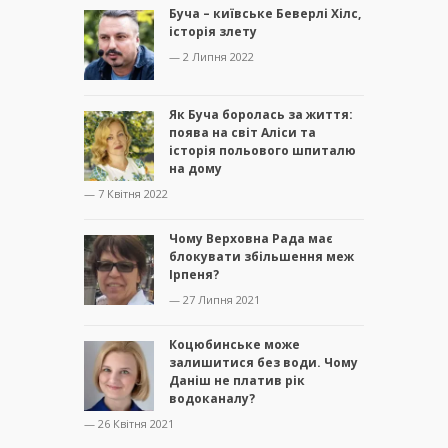
Буча – київське Беверлі Хілс,
історія злету
— 2 Липня 2022
Як Буча боролась за життя:
поява на світ Аліси та
історія польового шпиталю
на дому
— 7 Квітня 2022
Чому Верховна Рада має
блокувати збільшення меж
Ірпеня?
— 27 Липня 2021
Коцюбинське може
залишитися без води. Чому
Даніш не платив рік
водоканалу?
— 26 Квітня 2021