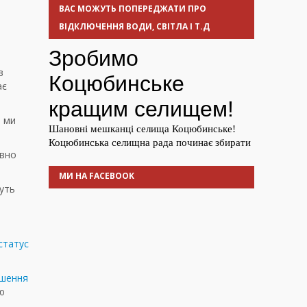
ВАС МОЖУТЬ ПОПЕРЕДЖАТИ ПРО
ВІДКЛЮЧЕННЯ ВОДИ, СВІТЛА І Т.Д
в
ає
и ми
овно
МИ НА FACEBOOK
дуть
статус
ішення
ю