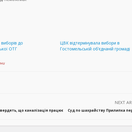
и виборів до
ЦВК відтермінувала вибори в
ької ОТГ
Гостомельській об’єднаній громаді
ини
NEXT AR
твердять, що каналізація працює
Суд по шахрайству Прилипка пе