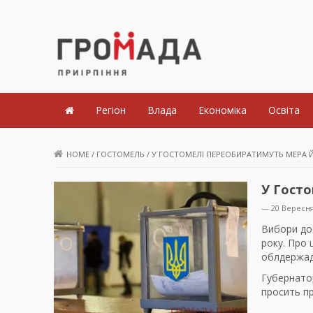
Громада Приірпіння
Регіон
Влада
Економіка
Освіта
HOME
/
ГОСТОМЕЛЬ
/
У ГОСТОМЕЛІ ПЕРЕОБИРАТИМУТЬ МЕРА Й
У Госто
— 20 Вересня
Вибори до 
року. Про 
облдержадм
Губернато
просить п