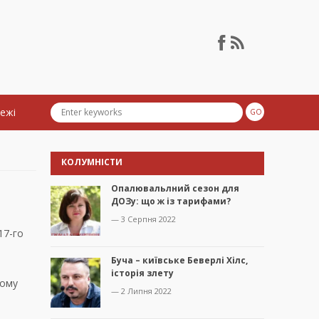
тежі
КОЛУМНІСТИ
Опалювальлний сезон для
ДОЗу: що ж із тарифами?
— 3 Серпня 2022
17-го
Буча – київське Беверлі Хілс,
історія злету
кому
— 2 Липня 2022