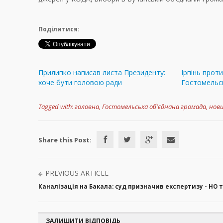
Поділитися:
Прилипко написав листа Президенту:
Ірпінь прот
хоче бути головою ради
Гостомельс
Tagged with:
головна
,
Гостомельська об'єднана громада
,
нов
Share this Post:
PREVIOUS ARTICLE
Каналізація на Бакала: суд призначив експертизу - НО 
ЗАЛИШИТИ ВІДПОВІДЬ