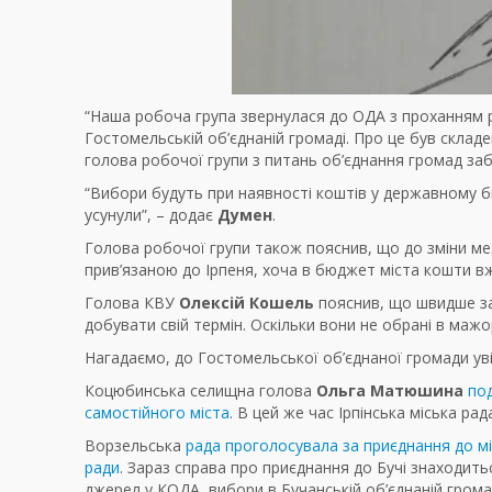
“Наша робоча група звернулася до ОДА з проханням 
Гостомельській об’єднаній громаді. Про це був складе
голова робочої групи з питань об’єднання громад заб
“Вибори будуть при наявності коштів у державному бюд
усунули”, – додає
Думен
.
Голова робочої групи також пояснив, що до зміни м
прив’язаною до Ірпеня, хоча в бюджет міста кошти в
Голова КВУ
Олексій Кошель
пояснив, що швидше за в
добувати свій термін. Оскільки вони не обрані в маж
Нагадаємо, до Гостомельської об’єднаної громади ув
Коцюбинська селищна голова
Ольга Матюшина
по
самостійного міста
. В цей же час Ірпінська міська ра
Ворзельська
рада проголосувала за приєднання до мі
ради
. Зараз справа про приєднання до Бучі знаходитьс
джерел у КОДА, вибори в Бучанській об’єднаній грома