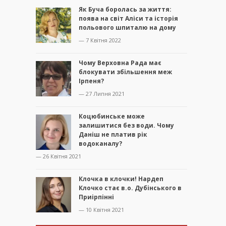
Як Буча боролась за життя:
поява на світ Аліси та історія
польового шпиталю на дому
— 7 Квітня 2022
Чому Верховна Рада має
блокувати збільшення меж
Ірпеня?
— 27 Липня 2021
Коцюбинське може
залишитися без води. Чому
Даніш не платив рік
водоканалу?
— 26 Квітня 2021
Клочка в клочки! Нардеп
Клочко стає в.о. Дубінського в
Приірпінні
— 10 Квітня 2021