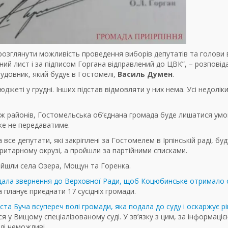
розглянути можливість проведення виборів депутатів та голови 
ний лист і за підписом Горгана відправлений до ЦВК”, – розповід
удовник, який будує в Гостомелі,
Василь Думен
.
жеті у грудні. Інших підстав відмовляти у них нема. Усі недолік
еж районів, Гостомельська об’єднана громада буде лишатися ум
же не передаватиме.
се депутати, які закріплені за Гостомелем в Ірпінській раді, бу
оритарному окрузі, а пройшли за партійними списками.
ійшли села Озера, Мощун та Горенка.
дала звернення до Верховної Ради, щоб Коцюбинське отримало 
да планує приєднати 17 сусідніх громади.
ста Буча всупереч волі громади, яка подала до суду і оскаржує р
я у Вищому спеціалізованому суді. У зв’язку з цим, за інформаціє
ді неможливі.