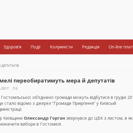
Здоров’я
Події
Колумністи
Редакція
On-line пла
 ДЕПУТАТІВ
мелі переобиратимуть мера й депутатів
 2017
0
Гостомльської об’єднаної громади можуть відбутися в грудні 20
це стало відомо з джерел “Громади Приірпіння” у Київсьій
іністрації.
р Київщини
Олександр Горган
звернувся до ЦВК з листом, в я
ризначити вибори в Гостомелі.