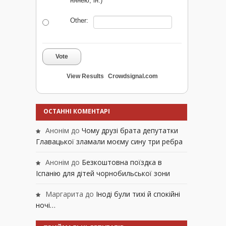
нянею, ін.)
Other:
Vote
View Results
Crowdsignal.com
ОСТАННІ КОМЕНТАРІ
Анонім
до
Чому друзі брата депутатки
Главацької зламали моєму сину три ребра
Анонім
до
Безкоштовна поїздка в
Іспанію для дітей чорнобильської зони
Маргарита
до
Іноді були тихі й спокійні
ночі…