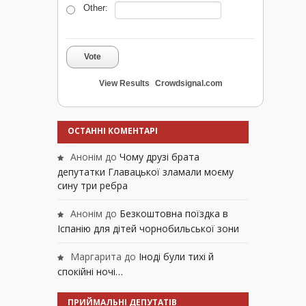
Other:
Vote
View Results
Crowdsignal.com
ОСТАННІ КОМЕНТАРІ
Анонім
до
Чому друзі брата
депутатки Главацької зламали моєму
сину три ребра
Анонім
до
Безкоштовна поїздка в
Іспанію для дітей чорнобильської зони
Маргарита
до
Іноді були тихі й
спокійні ночі…
ПРИЙМАЛЬНІ ДЕПУТАТІВ