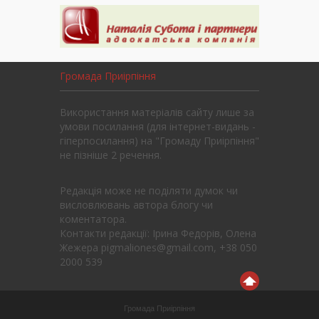
Громада Приірпіння
Використання матеріалів сайту лише за
умови посилання (для інтернет-видань -
гіперпосилання) на "Громаду Приірпіння"
не пізніше 2 речення.
Редакція може не поділяти думок чи
висловлювань автора блогу чи
коментатора.
Контакти редакції: Ірина Федорів, Олена
Жежера pigmaliones@gmail.com, +38 050
2000 539
Громада Приірпіння