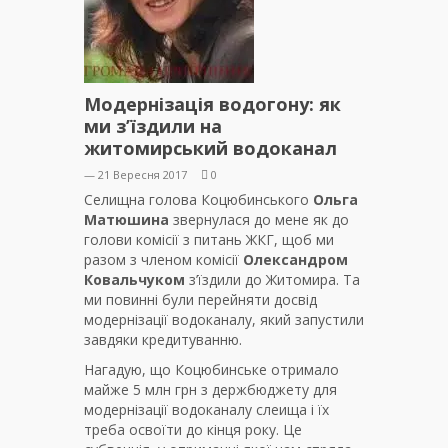
Модернізація водогону: як
ми з’їздили на
житомирський водоканал
— 21 Вересня 2017
0
Селищна голова Коцюбинського
Ольга
Матюшина
звернулася до мене як до
голови комісії з питань ЖКГ, щоб ми
разом з членом комісії
Олександром
Ковальчуком
з’їздили до Житомира. Та
ми повинні були перейняти досвід
модернізації водоканалу, який запустили
завдяки кредитуванню.
Нагадую, що Коцюбинське отримало
майже 5 млн грн з держбюджету для
модернізації водоканалу слеища і їх
треба освоїти до кінця року. Це