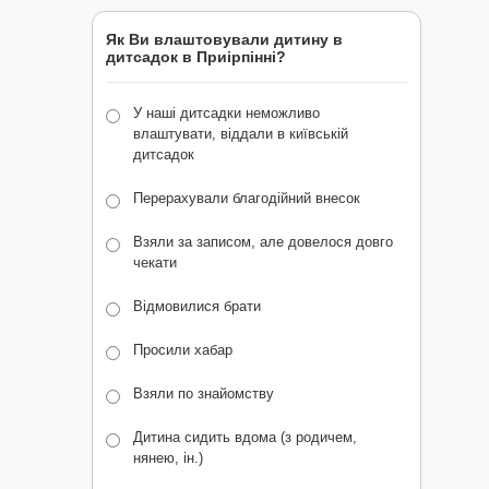
Як Ви влаштовували дитину в
дитсадок в Приірпінні?
У наші дитсадки неможливо
влаштувати, віддали в київській
дитсадок
Перерахували благодійний внесок
Взяли за записом, але довелося довго
чекати
Відмовилися брати
Просили хабар
Взяли по знайомству
Дитина сидить вдома (з родичем,
нянею, ін.)