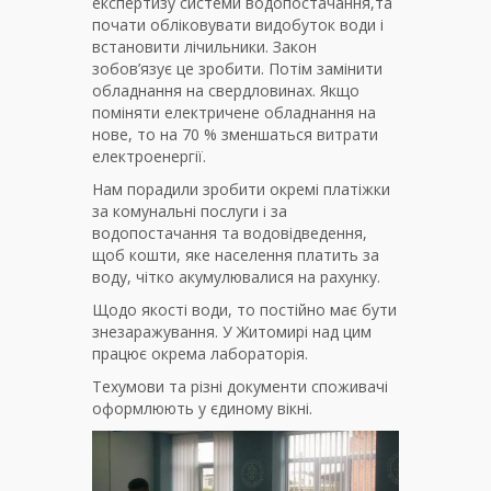
експертизу системи водопостачання,та
почати обліковувати видобуток води і
встановити лічильники. Закон
зобов’язує це зробити. Потім замінити
обладнання на свердловинах. Якщо
поміняти електричене обладнання на
нове, то на 70 % зменшаться витрати
електроенергії.
Нам порадили зробити окремі платіжки
за комунальні послуги і за
водопостачання та водовідведення,
щоб кошти, яке населення платить за
воду, чітко акумулювалися на рахунку.
Щодо якості води, то постійно має бути
знезаражування. У Житомирі над цим
працює окрема лабораторія.
Техумови та різні документи споживачі
оформлюють у єдиному вікні.