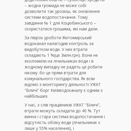
– жодна громада не може собі
дозволити так урозкіш, як оновлення
системи водопостачання. Тому
завдання № 1 для Коцюбинського –
скористатися грошима, які нам дали.
За піврок уроботи Житомирський
водоканал налагодив контроль за
видобутком води. У них втрати
складають 1 %(це 3млн.грн). Вони не
еколомили на лічильниках води і в
жодному випадку не радять це робити
нікому. бо це прямі втрати для
комунального госпдарства. Як всім
відомо з моніторингу діяльності УЖКГ
“Біличі” борг Київводоканалу є одним з
найбільших.
У нас, з слів працівників УЖКГ “Біличі”,
втрати можуть складати до 40 %. Тут
винна і стара система водопостачання і
відсутність обліку води (лічильникик є
лише у 55% населення), і