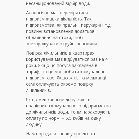
несанкціонований відбір води.
Аналогічно має перевірятися
підприємницька діяльність. Такі
підприємства, як пральні, перукарні і т.д.
повинні встановлення додаткові
обладнання на стоки, щоб
знезаражувати отруйні речовини.
Повірка лічильників в квартирах
користувачів має відбуватися раз на 4
роки. Якщо ця посуга закладена в
тариф, то це має робити комунальне
підприємтсво. Якщо ж ні, то мешканці
самі оплачують окремо повірку
лічильників.
Якщо мешканці не допускають
працівників комунального підприємства
до лічильників води, то їм нараховують
оплату по нормі – 5,5 кубів на одну
людину.
Нам порадили спершу проект та