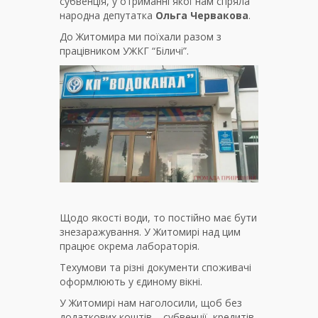
субвенція, у отриманні якої нам спряла
народна депутатка
Ольга Червакова
.
До Житомира ми поїхали разом з
працівником УЖКГ “Біличі”.
Щодо якості води, то постійно має бути
знезаражування. У Житомирі над цим
працює окрема лабораторія.
Техумови та різні документи споживачі
оформлюють у єдиному вікні.
У Житомирі нам наголосили, щоб без
додаткових коштів – субвенції, кредитів