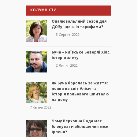
КОЛУМНІСТИ
Опалювальлний сезон для
ДОЗу: що ж із тарифами?
— 3 Серпня 2022
Буча – київське Беверлі Хілс,
історія злету
— 2 Липня 2022
Як Буча боролась за життя:
поява на світ Аліси та
історія польового шпиталю
на дому
— 7 Квітня 2022
Чому Верховна Рада має
блокувати збільшення меж
Ірпеня?