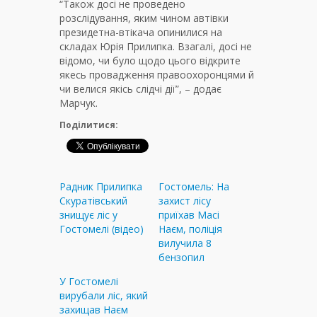
“Також досі не проведено
розслідування, яким чином автівки
президетна-втікача опинилися на
складах Юрія Прилипка. Взагалі, досі не
відомо, чи було щодо цього відкрите
якесь провадження правоохоронцями й
чи велися якісь слідчі дії”, – додає
Марчук.
Поділитися:
Радник Прилипка
Гостомель: На
Скуратівський
захист лісу
знищує ліс у
приїхав Масі
Гостомелі (відео)
Наєм, поліція
вилучила 8
бензопил
У Гостомелі
вирубали ліс, який
захищав Наєм