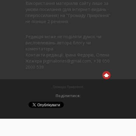
Використання матеріалів сайту лише за
умови посилання (для інтернет-видань -
гіперпосилання) на "Громаду Приірпіння"
не пізніше 2 речення.
Редакція може не поділяти думок чи
висловлювань автора блогу чи
коментатора.
Контакти редакції: Ірина Федорів, Олена
Жежера pigmaliones@gmail.com, +38 050
2000 539
Громада Приірпіння
Поділитися: