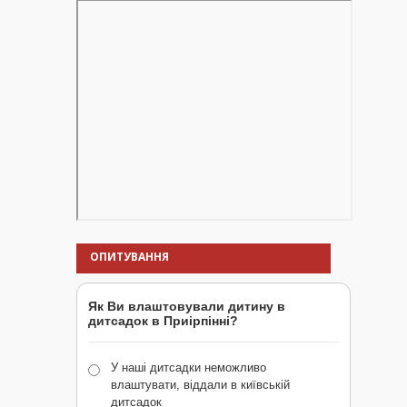
ОПИТУВАННЯ
Як Ви влаштовували дитину в
дитсадок в Приірпінні?
У наші дитсадки неможливо
влаштувати, віддали в київській
дитсадок