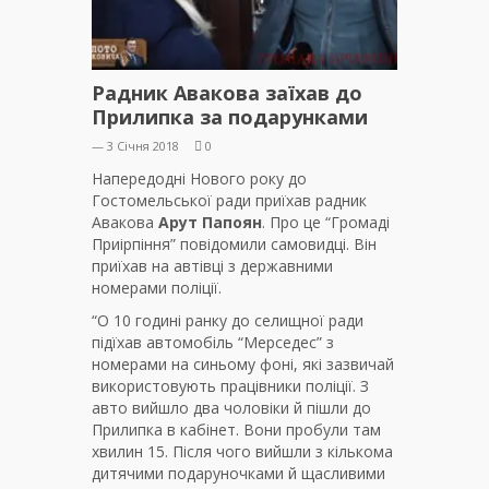
Радник Авакова заїхав до
Прилипка за подарунками
— 3 Січня 2018
0
Напередодні Нового року до
Гостомельської ради приїхав радник
Авакова
Арут Папоян
. Про це “Громаді
Приірпіння” повідомили самовидці. Він
приїхав на автівці з державними
номерами поліції.
“О 10 годині ранку до селищної ради
підїхав автомобіль “Мерседес” з
номерами на синьому фоні, які зазвичай
використовують працівники поліції. З
авто вийшло два чоловіки й пішли до
Прилипка в кабінет. Вони пробули там
хвилин 15. Після чого вийшли з кількома
дитячими подаруночками й щасливими