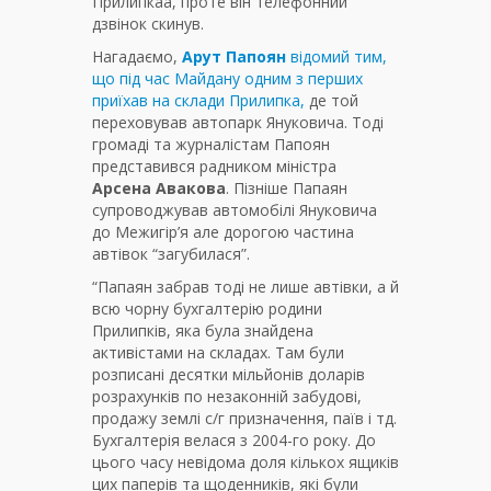
Прилипкаа, проте він телефонний
дзвінок скинув.
Нагадаємо,
Арут Папоян
відомий тим,
що під час Майдану одним з перших
приїхав на склади Прилипка,
де той
переховував автопарк Януковича. Тоді
громаді та журналістам Папоян
представився радником міністра
Арсена Авакова
. Пізніше Папаян
супроводжував автомобілі Януковича
до Межигір’я але дорогою частина
автівок “загубилася”.
“Папаян забрав тоді не лише автівки, а й
всю чорну бухгалтерію родини
Прилипків, яка була знайдена
активістами на складах. Там були
розписані десятки мільйонів доларів
розрахунків по незаконній забудові,
продажу землі с/г призначення, паїв і тд.
Бухгалтерія велася з 2004-го року. До
цього часу невідома доля кількох ящиків
цих паперів та щоденників, які були