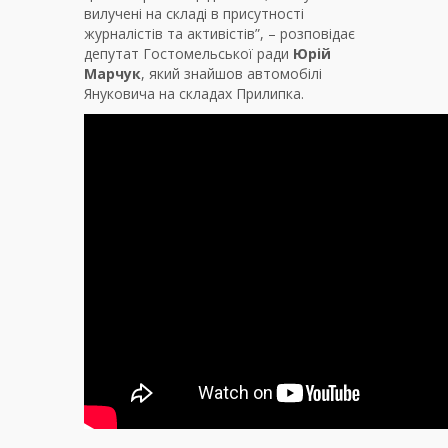
вилучені на складі в присутності
журналістів та активістів”, – розповідає
депутат Гостомельської ради
Юрій
Марчук
, який знайшов автомобілі
Януковича на складах Прилипка.