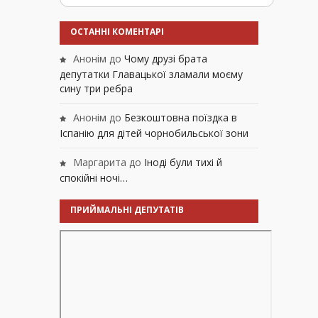
ОСТАННІ КОМЕНТАРІ
Анонім
до
Чому друзі брата
депутатки Главацької зламали моєму
сину три ребра
Анонім
до
Безкоштовна поїздка в
Іспанію для дітей чорнобильської зони
Маргарита
до
Іноді були тихі й
спокійні ночі…
ПРИЙМАЛЬНІ ДЕПУТАТІВ