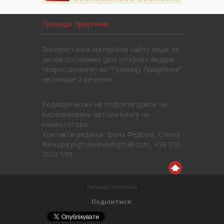
Громада Приірпіння
Використання матеріалів сайту лише за
умови посилання (для інтернет-видань -
гіперпосилання) на "Громаду Приірпіння"
не пізніше 2 речення.
Редакція може не поділяти думок чи
висловлювань автора блогу чи
коментатора.
Контакти редакції: Ірина Федорів, Олена
Жежера pigmaliones@gmail.com, +38 050
2000 539
Громада Приірпіння
Поділитися: