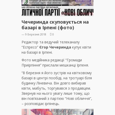
Чечеринда скуповується на
базарі в Ірпені (фото)
— 9 Березня 2018
0
Редактор та ведучий телеканалу
“Еспресо”
Єгор Чечеринда
купує квіти
на базарі в Ірпені.
Фото медійника редакції “Громади
Приірпіння” прислали мешканці Ірпеня.
“8 березня я його зустрів на квітковому
базарі в центрі пообіді, на тротуарі біля
будинку Ліневича. Він довго вибирав
квіти, мабуть, торгувався з продавцем.
Звернув на нього увагу лише тому, що
він пов’язаний з партією “Нові обличчя”,
– розповідає ірпінець.