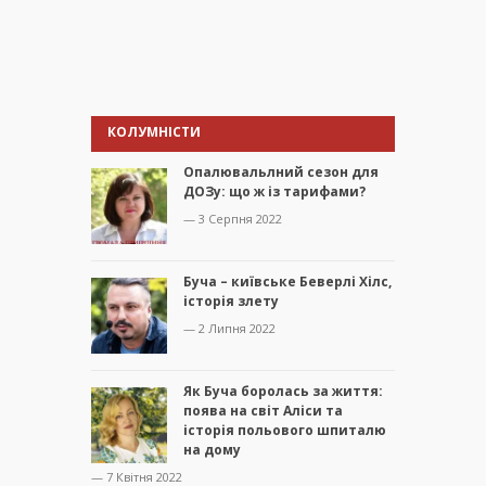
КОЛУМНІСТИ
Опалювальлний сезон для
ДОЗу: що ж із тарифами?
— 3 Серпня 2022
Буча – київське Беверлі Хілс,
історія злету
— 2 Липня 2022
Як Буча боролась за життя:
поява на світ Аліси та
історія польового шпиталю
на дому
— 7 Квітня 2022