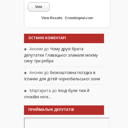
Vote
View Results
Crowdsignal.com
ОСТАННІ КОМЕНТАРІ
Анонім
до
Чому друзі брата
депутатки Главацької зламали моєму
сину три ребра
Анонім
до
Безкоштовна поїздка в
Іспанію для дітей чорнобильської зони
Маргарита
до
Іноді були тихі й
спокійні ночі…
ПРИЙМАЛЬНІ ДЕПУТАТІВ