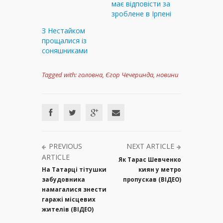
має відповісти за
зроблене в Ірпені
З Нестайком
прощалися із
соняшниками
Tagged with:
головна
,
Єгор Чечеринда
,
новини
PREVIOUS
NEXT ARTICLE
ARTICLE
Як Тарас Шевченко
На Татарці тітушки
киян у метро
забудовника
пропускав (ВІДЕО)
намагалися знести
гаражі місцевих
жителів (ВІДЕО)