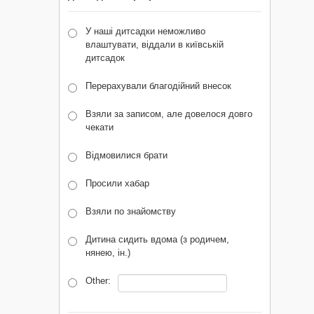
У наші дитсадки неможливо
влаштувати, віддали в київській
дитсадок
Перерахували благодійний внесок
Взяли за записом, але довелося довго
чекати
Відмовилися брати
Просили хабар
Взяли по знайомству
Дитина сидить вдома (з родичем,
нянею, ін.)
Other: