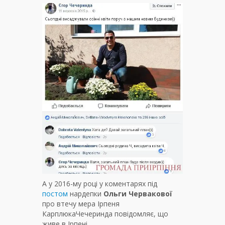
А у 2016-му році у коментарях під
постом
нардепки
Ольги Червакової
про втечу мера Ірпеня
КарплюкаЧечеринда повідомляє, що
живе в Ірпені.