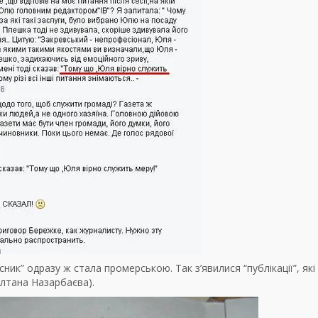
сник” одразу ж стала промерською. Так з’явилися “публікації”, які
ултана Назарбаєва).