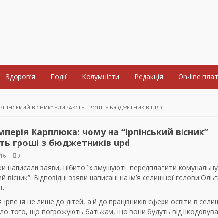
Здоров’я
Події
Колумністи
Редакція
On-line пла
ІРПІНСЬКИЙ ВІСНИК” ЗДИРАЮТЬ ГРОШІ З БЮДЖЕТНИКІВ UPD
мперія Карплюка: чому на “Ірпінський вісник”
ть гроші з бюджетників upd
016
0
и написали заяви, нібито їх змушують передплатити комунальну
кий вісник”. Відповідні заяви написані на ім’я селищної голови Ольг
ї.
 Ірпеня не лише до дітей, а й до працівників сфери освіти в сели
ло того, що погрожують батькам, що вони будуть відшкодовува