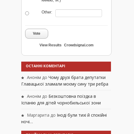
нянею, ін.)
Other:
Vote
View Results
Crowdsignal.com
ОСТАННІ КОМЕНТАРІ
Анонім
до
Чому друзі брата депутатки
Главацької зламали моєму сину три ребра
Анонім
до
Безкоштовна поїздка в
Іспанію для дітей чорнобильської зони
Маргарита
до
Іноді були тихі й спокійні
ночі…