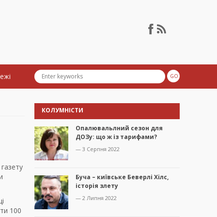
тежі
КОЛУМНІСТИ
Опалювальлний сезон для
ДОЗу: що ж із тарифами?
— 3 Серпня 2022
 газету
и
Буча – київське Беверлі Хілс,
історія злету
— 2 Липня 2022
щі
ти 100