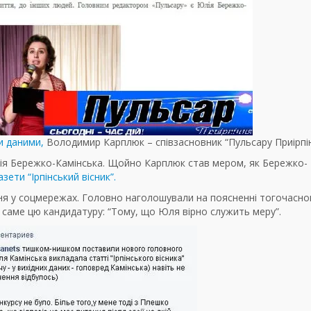
и даними,
Володимир Карплюк – співзасновник “Пульсару Приірпін
ія Бережко-Камінська. Щойно Карплюк став мером, як Бережко-
ети “Ірпінський вісник”.
я у соцмережах. Головно наголошували на поясненні тогочасно
саме цю кандидатуру: “Тому, що Юля вірно служить меру”.