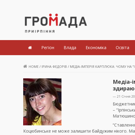
Громада Приірпіння
Регіон
Влада
Економіка
Освіта
HOME
/
ІРИНА ФЕДОРІВ
/
МЕДІА-ІМПЕРІЯ КАРПЛЮКА: ЧОМУ НА “
Медіа-і
здираю
— 21 Січня 2
Бюджетник
– “Ірпінсь
Матюшино
“Ставлення
Коцюбинське не може залишити байдужим нікого. Ма