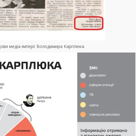
дови медіа-імперії Володимира Карплюка.