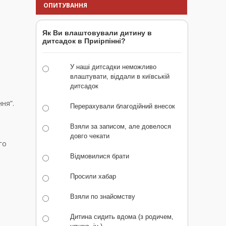
ОПИТУВАННЯ
Як Ви влаштовували дитину в
дитсадок в Приірпінні?
У наші дитсадки неможливо
влаштувати, віддали в київській
дитсадок
ня”.
Перерахували благодійний внесок
Взяли за записом, але довелося
довго чекати
го
Відмовилися брати
Просили хабар
Взяли по знайомству
Дитина сидить вдома (з родичем,