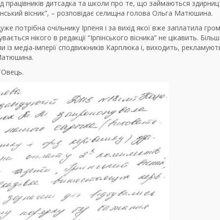
ід працівників дитсадка та школи про те, що займаються здирниц
інський вісник”, – розповідає селищна голова Ольга Матюшина.
уже потрібна очільнику Ірпеня і за вихід якої вже заплатила гро
ється нікого в редакції “Ірпінського вісника” не цікавить. Більш
із медіа-імперії сподвижників Карплюка і, виходить, рекламують
Матюшина.
ТОвець.