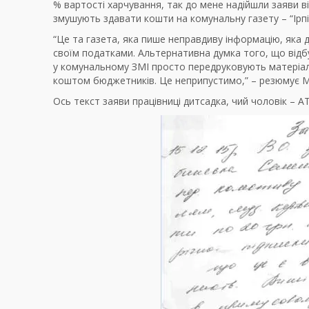
% вартості харчування, так до мене надійшли заяви в
змушують здавати кошти на комунальну газету – “Ірп
“Це та газета, яка пише неправдиву інформацію, яка д
своїм податками. Альтернативна думка того, що відбува
у комунальному ЗМІ просто передруковують матеріали 
коштом бюджетників. Це неприпустимо,” – резюмує 
Ось текст заяви працівниці дитсадка, чий чоловік – А