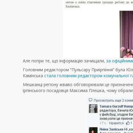
Але попри те, що інформацію зачищали,
за офіційним
Головним редактором “Пульсару Приірпіння” була Юл
Камінська
стала головним редактором комунальної газ
Мешканці регіону жваво обговорювали це призначенн
ірпінського посадовця Максима Плешка, чому обрали 