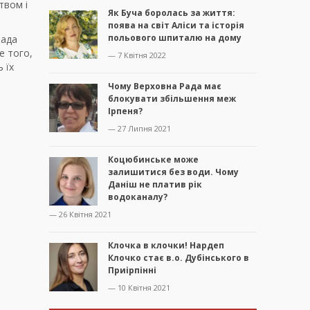
твом і
Як Буча боролась за життя:
поява на світ Аліси та історія
польового шпиталю на дому
мада
е того,
— 7 Квітня 2022
 їх
Чому Верховна Рада має
блокувати збільшення меж
Ірпеня?
— 27 Липня 2021
Коцюбинське може
залишитися без води. Чому
Даніш не платив рік
водоканалу?
— 26 Квітня 2021
Клочка в клочки! Нардеп
Клочко стає в.о. Дубінського в
Приірпінні
— 10 Квітня 2021