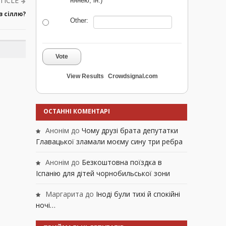
TICLE
нянею, ін.)
з сіллю?
Other:
Vote
View Results
Crowdsignal.com
ОСТАННІ КОМЕНТАРІ
Анонім
до
Чому друзі брата депутатки
Главацької зламали моєму сину три ребра
Анонім
до
Безкоштовна поїздка в
Іспанію для дітей чорнобильської зони
Маргарита
до
Іноді були тихі й спокійні
ночі…