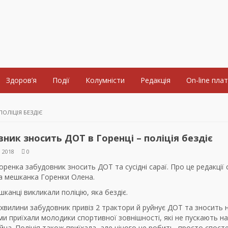
Здоров’я
Події
Колумністи
Редакція
On-line пла
ОЛІЦІЯ БЕЗДІЄ
ник зносить ДОТ в Горенці – поліція бездіє
 2018
0
оренка забудовник зносить ДОТ та сусідні сараї. Про це редакції 
а мешканка Горенки Олена.
шканці викликали поліцію, яка бездіє.
і хвилини забудовник привіз 2 трактори й руйнує ДОТ та зносить 
ими приїхали молодики спортивної зовнішності, які не пускають на
на. Поліція також приїхала, але нічого не робить, просто спосте