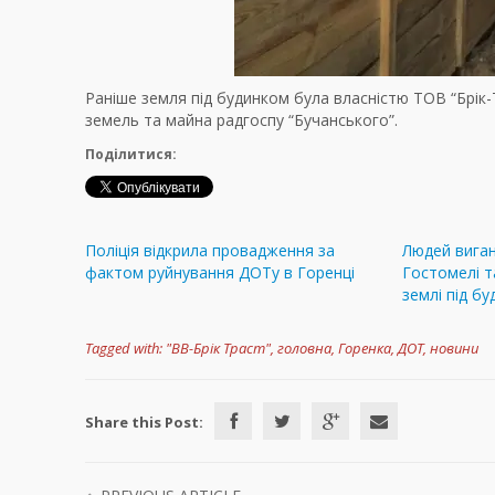
Раніше земля під будинком була власністю ТОВ “Брік
земель та майна радгоспу “Бучанського”.
Поділитися:
Поліція відкрила провадження за
Людей виган
фактом руйнування ДОТу в Горенці
Гостомелі т
землі під б
Tagged with:
"ВВ-Брік Траст"
,
головна
,
Горенка
,
ДОТ
,
новини
Share this Post: