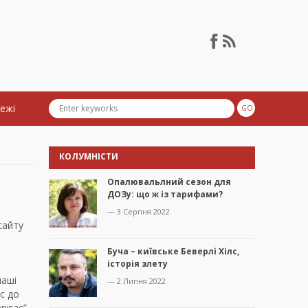
тежі
КОЛУМНІСТИ
Опалювальлний сезон для
ДОЗу: що ж із тарифами?
— 3 Серпня 2022
сайту
Буча – київське Беверлі Хілс,
історія злету
наші
— 2 Липня 2022
с до
рігає”,