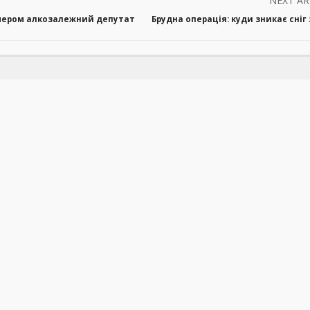
NEXT AR
 мером алкозалежний депутат
Брудна операція: куди зникає сніг 