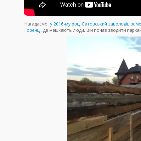
Нагадаємо,
у 2016-му році Сатовський заволодів зе
Горенці
, де мешкають люди. Він почав зводити паркан