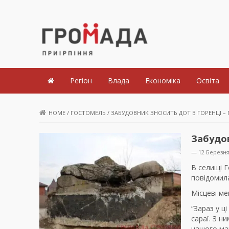
Громада Приірпіння
Регіон
Влада
Економіка
Освіта
HOME
/
ГОСТОМЕЛЬ
/
ЗАБУДОВНИК ЗНОСИТЬ ДОТ В ГОРЕНЦІ – П
Забудов
— 12 Березня
В селищі Г
повідомил
Місцеві ме
“Зараз у ц
сараї. З н
нашого май