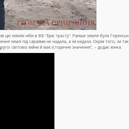
ив цю землю ніби в ВВ “Брік трасту”. Раніше земля була Горенськ
ня землі під сараями не надала, а їм надала. Окрім того, їм та
угої світової війни й має історичне значення”, – додає жінка.