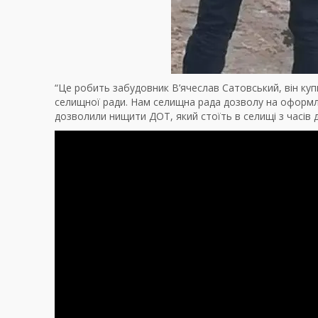
“Це робить забудовник В’ячеслав Сатовський, він куп
селищної ради. Нам селищна рада дозволу на оформлен
дозволили нищити ДОТ, який стоїть в селищі з часів др