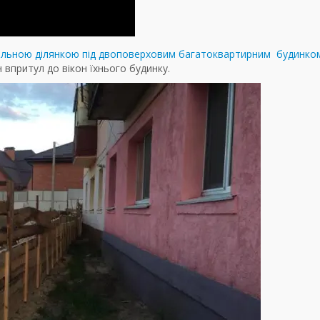
мельною ділянкою під двоповерховим багатоквартирним будинко
 впритул до вікон їхнього будинку.