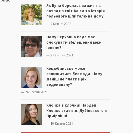
Як Буча боролась за життя:
поява на світ Аліси та історія
польового шпиталю на дому
— 7 Квітня 2022
Чому Верховна Рада має
блокувати збільшення меж
Ірпеня?
— 27 Липня 2021
Коцюбинське може
залишитися без води. Чому
Даніш не платив рік
водоканалу?
— 26 Квітня 2021
Клочка в клочки! Нардеп
Клочко стає в.о. Дубінського в
Приірпінні
— 10 Квітня 2021