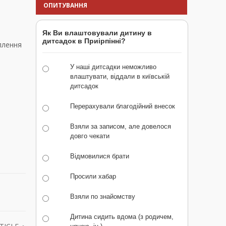
ОПИТУВАННЯ
Як Ви влаштовували дитину в
дитсадок в Приірпінні?
плення
У наші дитсадки неможливо
влаштувати, віддали в київській
дитсадок
Перерахували благодійний внесок
Взяли за записом, але довелося
довго чекати
Відмовилися брати
Просили хабар
Взяли по знайомству
Дитина сидить вдома (з родичем,