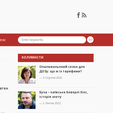
тежі
КОЛУМНІСТИ
Опалювальлний сезон для
ДОЗу: що ж із тарифами?
— 3 Серпня 2022
вген
Буча – київське Беверлі Хілс,
історія злету
а
— 2 Липня 2022