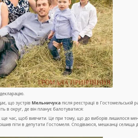
 декларацію.
ає, що зустрів
Мельничука
після реєстрації в Гостомельській ра
дять в округ, де він планує балотуватися:
 є ще час, щоб вивчити. Це при тому, що до виборів лишилося ме
ирішив піти в депутати Гостомеля. Сподіваюся, мешканці селища 