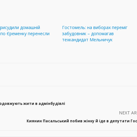
присудили домашній
Гостомель: на виборах переміг
 по Єременку перенесли
забудовник – допомагав
техкандидат Мельничук
продовжують жити в адмінбудівлі
NEXT AR
Киянин Пасальський побив жінку й іде в депутати Г