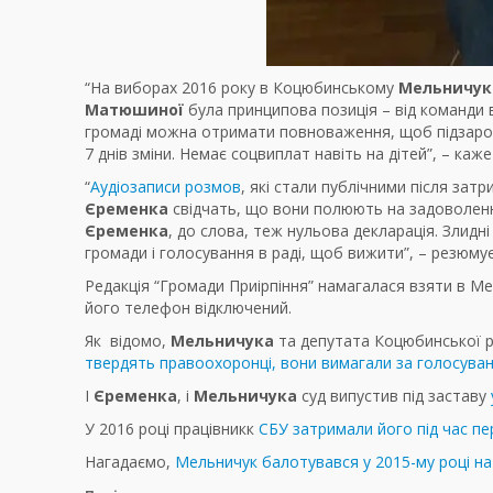
“На виборах 2016 року в Коцюбинському
Мельничук
Матюшиної
була принципова позиція – від команди ві
громаді можна отримати повноваження, щоб підзароб
7 днів зміни. Немає соцвиплат навіть на дітей”, – каж
“
Аудіозаписи розмов
, які стали публічними після зат
Єременка
свідчать, що вони полюють на задоволення
Єременка
, до слова, теж нульова декларація. Злид
громади і голосування в раді, щоб вижити”, – резюму
Редакція “Громади Приірпіння” намагалася взяти в Мел
його телефон відключений.
Як відомо,
Мельничука
та депутата Коцюбинської р
твердять правоохоронці, вони вимагали за голосуван
І
Єременка
, і
Мельничука
суд випустив під заставу
У 2016 році працівникк
СБУ затримали його під час п
Нагадаємо,
Мельничук балотувався у 2015-му році на