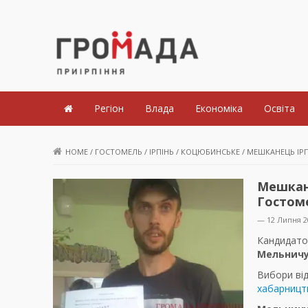
Громада Приірпіння
Регіон
Влада
Економіка
Освіта
HOME
/
ГОСТОМЕЛЬ
/
ІРПІНЬ
/
КОЦЮБИНСЬКЕ
/
МЕШКАНЕЦЬ ІР
Мешкан
Гостом
— 12 Липня 2
Кандидато
Мельнич
Вибори від
хабарницт