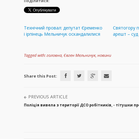
Поділитися:
Технічний провал: депутат Єременко
Святогору 
і ірпінець Мельничук оскандалилися
арешт – суд
Tagged with:
головна
,
Євген Мельничук
,
новини
Share this Post:
PREVIOUS ARTICLE
Поліція вивела з території ДСО робітників, - тітушки 