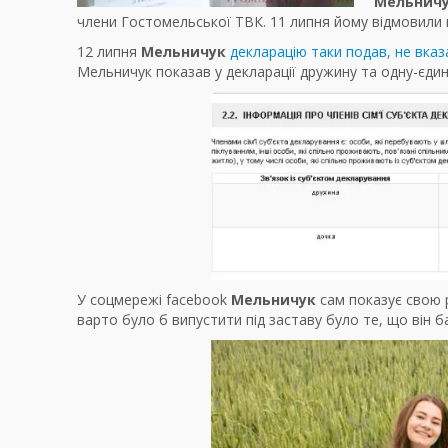
Мельнич
члени Гостомельської ТВК. 11 липня йому відмовили в 
12 липня
Мельничук
декларацію таки подав, не вказ
Мельничук показав у декларації дружину та одну-єдин
У соцмережі facebook
Мельничук
сам показує свою р
варто було б випустити під заставу було те, що він ба