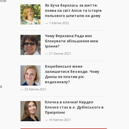
мили
Як Буча боролась за життя:
поява на світ Аліси та історія
польового шпиталю на дому
— 7 Квітня 2022
Чому Верховна Рада має
блокувати збільшення меж
Ірпеня?
— 27 Липня 2021
Коцюбинське може
залишитися без води. Чому
Даніш не платив рік
водоканалу?
а
— 26 Квітня 2021
Клочка в клочки! Нардеп
Клочко стає в.о. Дубінського в
Приірпінні
— 10 Квітня 2021