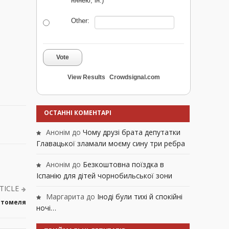
нянею, ін.)
Other:
Vote
View Results
Crowdsignal.com
ОСТАННІ КОМЕНТАРІ
Анонім
до
Чому друзі брата депутатки
Главацької зламали моєму сину три ребра
Анонім
до
Безкоштовна поїздка в
Іспанію для дітей чорнобильської зони
TICLE
Маргарита
до
Іноді були тихі й спокійні
остомеля
ночі…