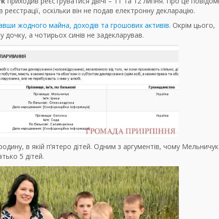
ук
приходив реєструватися двічі – 11 та 12 липня. Про це повідо
реєстрації, оскільки він не подав електронну декларацію.
авши жодного майна, доходів та грошових активів
. Окрім цього,
у дочку, а чотирьох синів не задекларував.
одину, в якій п’ятеро дітей. Одним з аргументів, чому Мельничук
тько 5 дітей.