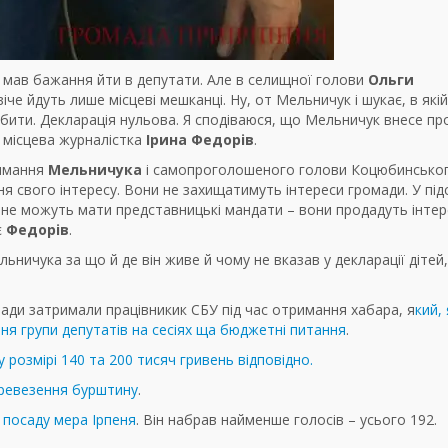
мав бажання йти в депутати. Але в селищної голови
Ольги
че йдуть лише місцеві мешканці. Ну, от Мельничук і шукає, в якій
ити. Декларація нульова. Я сподіваюся, що Мельничук внесе пр
е місцева журналістка
Ірина Федорів
.
римання
Мельничука
і самопроголошеного голови Коцюбинсько
 свого інтересу. Вони не захищатимуть інтереси громади. У під
ні не можуть мати представницькі мандати – вони продадуть інтер
є
Федорів
.
ьничука за що й де він живе й чому не вказав у декларації дітей,
ади затримали працівникик СБУ під час отримання хабара, я
кий, 
ня групи депутатів на сесіях ща бюджетні питання
.
у розмірі 140 та 200 тисяч гривень відповідно.
еревезення бурштину
.
 посаду мера Ірпеня
. Він набрав найменше голосів – усього 192.