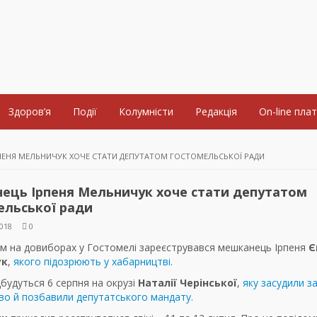
Здоров’я
Події
Колумністи
Редакція
On-line пла
ПЕНЯ МЕЛЬНИЧУК ХОЧЕ СТАТИ ДЕПУТАТОМ ГОСТОМЕЛЬСЬКОЇ РАДИ
ець Ірпеня Мельничук хоче стати депутатом
ельської ради
018
0
м на довиборах у Гостомелі зареєструвався мешканець Ірпеня
Є
ук
,
якого підозрюють у хабарництві.
будуться 6 серпня на окрузі
Наталії Черінської
,
яку засудили з
во й позбавили депутатського мандату.