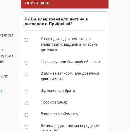
ОПИТУВАННЯ
Як Ви влаштовували дитину в
дитсадок в Приірпінні?
отягом
У наші дитсадки неможливо
влаштувати, віддали в київській
го
дитсадок
судного
ес
Перерахували благодійний внесок
Взяли за записом, але довелося
 але
довго чекати
як
Відмовилися брати
Просили хабар
Взяли по знайомству
Дитина сидить вдома (з родичем,