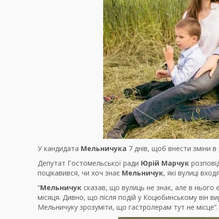
У кандидата
Мельничука
7 днів, щоб внести зміни в
Депутат Гостомельської ради
Юрій Марчук
розповід
поцікавився, чи хоч знає
Мельничук
, які вулиці вхо
“
Мельничук
сказав, що вулиць не знає, але в нього
місяця. Дивно, що після подій у Коцюбинському він в
Мельничуку зрозуміти, що гастролерам тут не місце”.