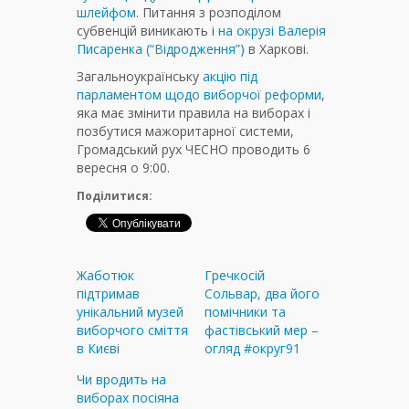
шлейфом
. Питання з розподілом
субвенцій виникають і
на окрузі Валерія
Писаренка (“Відродження”)
в Харкові.
Загальноукраїнську
акцію під
парламентом щодо виборчої реформи
,
яка має змінити правила на виборах і
позбутися мажоритарної системи,
Громадський рух ЧЕСНО проводить 6
вересня о 9:00.
Поділитися:
Жаботюк
Гречкосій
підтримав
Сольвар, два його
унікальний музей
помічники та
виборчого сміття
фастівський мер –
в Києві
огляд #округ91
Чи вродить на
виборах посіяна