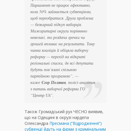
Парламент не працює ефективно,
коли 50% займається субвенціями,
щоб переобратися. Друга проблема
— безкарний підкуп виборців.
Мажоритарні округи порівняно
невеликі, то роздача гречки чи
грошей впливає на результати. Тому
чинна коаліція й обіцяла виборчу
реформу — перехід на відкриті
регіональні списки, де всі депутати
будуть пов’язані спільною
партійною програмою”, —
каже
Єгор Поляков
, полісі-аналітик
з питань виборчої реформи ГО
“Центр UA”.
Також Громадський рух ЧЕСНО виявив,
що на Одещині в окрузі нардепа
Олександра
Пресмана (“Відродження”)
субвенції йдуть на фірми з кримінальним