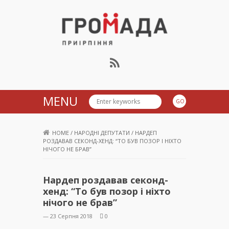
Громада Приірпіння
MENU
HOME
/
НАРОДНІ ДЕПУТАТИ
/
НАРДЕП
РОЗДАВАВ СЕКОНД-ХЕНД: “ТО БУВ ПОЗОР І НІХТО
НІЧОГО НЕ БРАВ”
Нардеп роздавав секонд-
хенд: “То був позор і ніхто
нічого не брав”
— 23 Серпня 2018
0