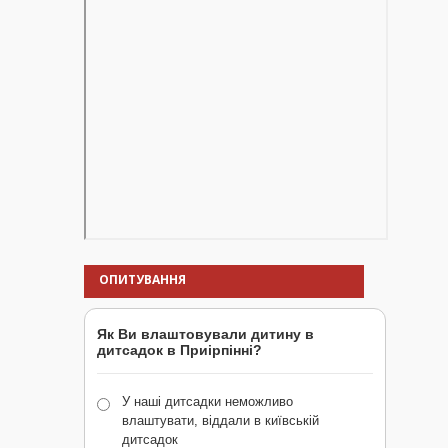
ОПИТУВАННЯ
Як Ви влаштовували дитину в
дитсадок в Приірпінні?
У наші дитсадки неможливо
влаштувати, віддали в київській
дитсадок