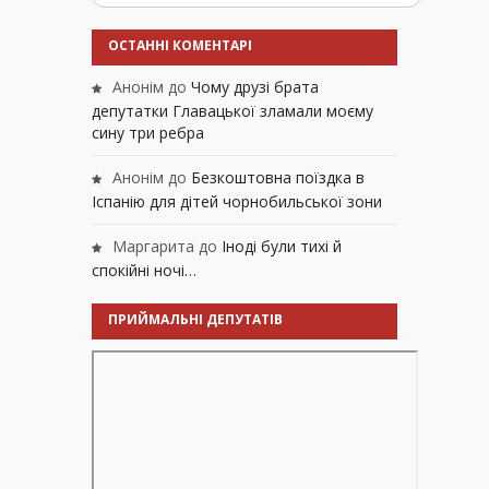
ОСТАННІ КОМЕНТАРІ
Анонім
до
Чому друзі брата
депутатки Главацької зламали моєму
сину три ребра
Анонім
до
Безкоштовна поїздка в
Іспанію для дітей чорнобильської зони
Маргарита
до
Іноді були тихі й
спокійні ночі…
ПРИЙМАЛЬНІ ДЕПУТАТІВ