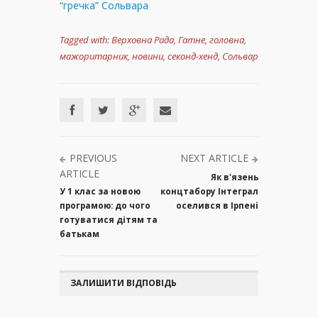
“гречка” Сольвара
Tagged with:
Верховна Рада
,
Гатне
,
головна
,
мажоритарник
,
новини
,
секонд-хенд
,
Сольвар
PREVIOUS
NEXT ARTICLE
ARTICLE
Як в'язень
У 1 клас за новою
концтабору Інтеграл
програмою: до чого
оселився в Ірпені
готуватися дітям та
батькам
ЗАЛИШИТИ ВІДПОВІДЬ