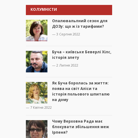
КОЛУМНІСТИ
Опалювальлний сезон для
ДОЗу: що ж із тарифами?
— 3 Серпня 2022
Буча – київське Беверлі Хілс,
історія злету
— 2 Липня 2022
Як Буча боролась за життя:
поява на світ Аліси та
історія польового шпиталю
на дому
— 7 Квітня 2022
Чому Верховна Рада має
блокувати збільшення меж
Ірпеня?