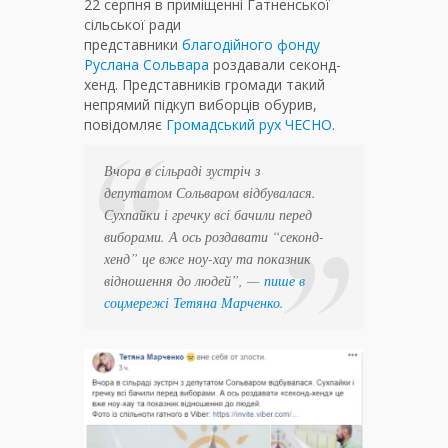
22 серпня в приміщенні Гатненської
сільської ради
представники
благодійного фонду
Руслана Сольвара
роздавали секонд-
хенд. Представників громади такий
непрямий підкуп виборців обурив,
повідомляє
Громадський рух ЧЕСНО
.
Вчора в сільраді зустріч з
депутатом Сольваром відбувалася.
Сухпайки і гречку всі бачили перед
виборами. А ось роздавати “секонд-
хенд” це вже ноу-хау та показник
відношення до людей”, —
пише в
соцмережі Тетяна Марченко.