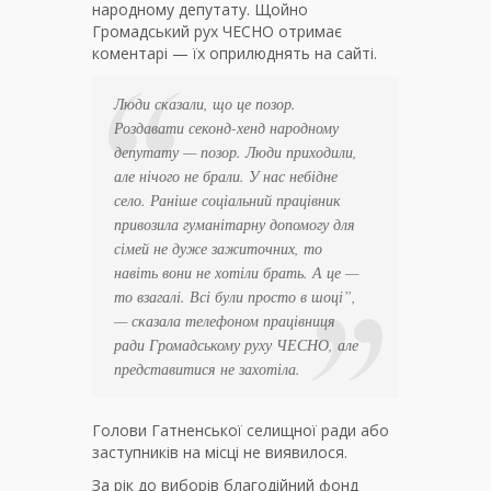
народному депутату. Щойно
Громадський рух ЧЕСНО отримає
коментарі — їх оприлюднять на сайті.
Люди сказали, що це позор.
Роздавати секонд-хенд народному
депутату — позор. Люди приходили,
але нічого не брали. У нас небідне
село. Раніше соціальний працівник
привозила гуманітарну допомогу для
сімей не дуже зажиточних, то
навіть вони не хотіли брать. А це —
то взагалі. Всі були просто в шоці”,
— сказала телефоном працівниця
ради Громадському руху ЧЕСНО, але
представитися не захотіла.
Голови Гатненської селищної ради або
заступників на місці не виявилося.
За рік до виборів благодійний фонд