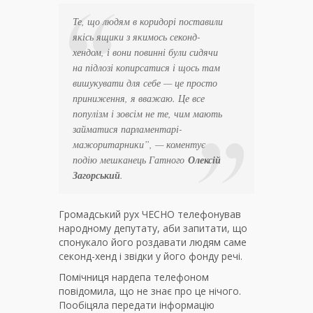
Те, що людям в коридорі поставили
якісь ящики з якимось секонд-
хендом, і вони повинні були сидячи
на підлозі копирсатися і щось там
вишукувати для себе — це просто
приниження, я вважаю. Це все
популізм і зовсім не те, чим мають
займатися парламентарі-
мажоритарники”, — коментує
подію мешканець Гатного
Олексій
Загорський
.
Громадський рух ЧЕСНО телефонував
народному депутату, аби запитати, що
спонукало його роздавати людям саме
секонд-хенд і звідки у його фонду речі.
Помічниця нардепа телефоном
повідомила, що не знає про це нічого.
Пообіцяла передати інформацію