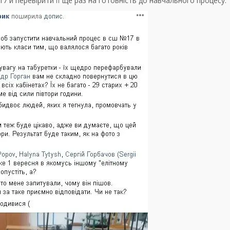
 й перевірити її ще раз на готовність до навчального процесу.