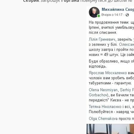
Скорик
запрошує
Горгана
повернутися до школи № 17