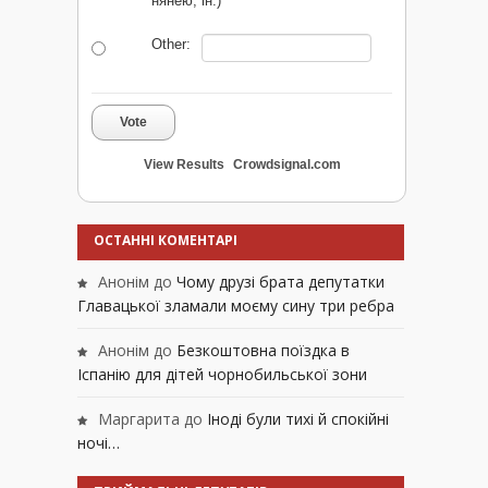
нянею, ін.)
Other:
Vote
View Results
Crowdsignal.com
ОСТАННІ КОМЕНТАРІ
Анонім
до
Чому друзі брата депутатки
Главацької зламали моєму сину три ребра
Анонім
до
Безкоштовна поїздка в
Іспанію для дітей чорнобильської зони
Маргарита
до
Іноді були тихі й спокійні
ночі…