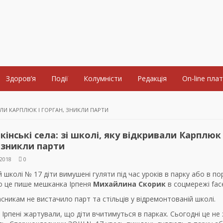
Здоров’я
Події
Колумністи
Редакція
On-line пла
АЛИ КАРПЛЮК І ГОРГАН, ЗНИКЛИ ПАРТИ
інські села: зі школі, яку відкривали Карплюк 
 зникли парти
2018
0
ій школі № 17 діти вимушені гуляти під час уроків в парку або в п
ро це пише мешканка Ірпеня
Михайлина Скорик
в соцмережі fac
никам не вистачило парт та стільців у відремонтованій школі.
в Ірпені жартували, що діти вчитимуться в парках. Сьогодні це не