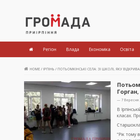
Громада Приірпіння
Регіон
Влада
Економіка
Освіта
HOME
/
ІРПІНЬ
/
ПОТЬОМКІНСЬКІ СЕЛА: ЗІ ШКОЛІ, ЯКУ ВІДКРИВ
Потьомк
Горган,
— 7 Вересня 
В Ірпінськ
класах. П
Старшоклас
“Рік тому 