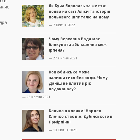
о в
Як Буча боролась за життя:
омляє
поява на світ Аліси та історія
польового шпиталю на дому
ндра
— 7 Квітня 2022
Чому Верховна Рада має
блокувати збільшення меж
Ірпеня?
— 27 Липня 2021
Коцюбинське може
залишитися без води. Чому
Даніш не платив рік
водоканалу?
— 26 Квітня 2021
Клочка в клочки! Нардеп
Клочко стає в.о. Дубінського в
Приірпінні
— 10 Квітня 2021