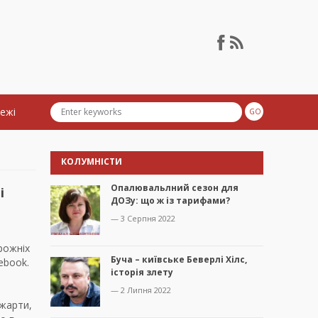
тежі
КОЛУМНІСТИ
Опалювальлний сезон для
і
ДОЗу: що ж із тарифами?
— 3 Серпня 2022
орожніх
Буча – київське Беверлі Хілс,
ebook.
історія злету
— 2 Липня 2022
 жарти,