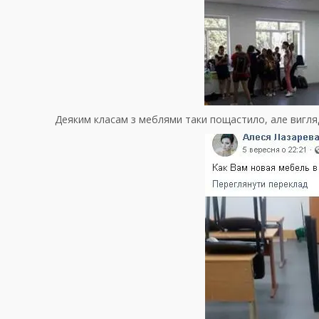
Деяким класам з меблями таки пощастило, але вигля