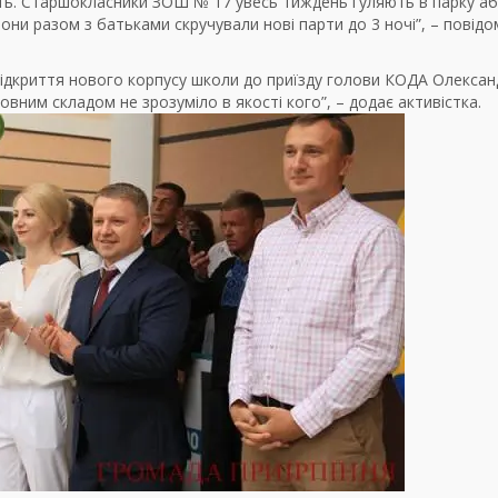
сть. Старшокласники ЗОШ № 17 увесь тиждень гуляють в парку аб
 вони разом з батьками скручували нові парти до 3 ночі”, – повід
 відкриття нового корпусу школи до приїзду голови КОДА Олекса
вним складом не зрозуміло в якості кого”, – додає активістка.