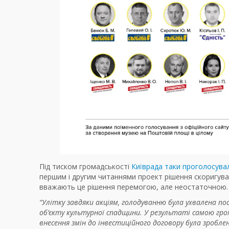
Під тиском громадськості
Київрада таки проголосувал
першим і другим читаннями проект рішення скоригувал
вважають це рішення перемогою, але неостаточною.
“Улітку завдяки акціям, голодуванню була ухвалена п
об’єкту культурної спадщини. У результаті самою гр
внесення змін до інвестиційного договору була зробл