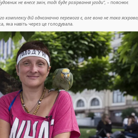
довник не внесе змін, тоді буде розірвання угоди”,
– пояснює
о комплексу дій однозначно перемога є, але вона не така яскрава,
а, яка навіть через це голодувала.