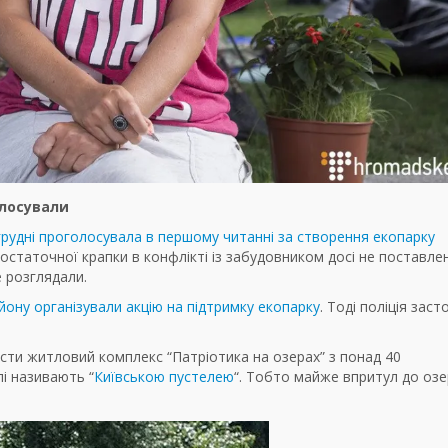
олосували
грудні проголосувала в першому читанні за створення екопарку
 остаточної крапки в конфлікті із забудовником досі не поставле
е розглядали.
ону організували акцію на підтримку екопарку
. Тоді поліція зас
ести житловий комплекс “Патріотика на озерах” з понад 40
лі називають “
Київською пустелею
“. Тобто майже впритул до озе