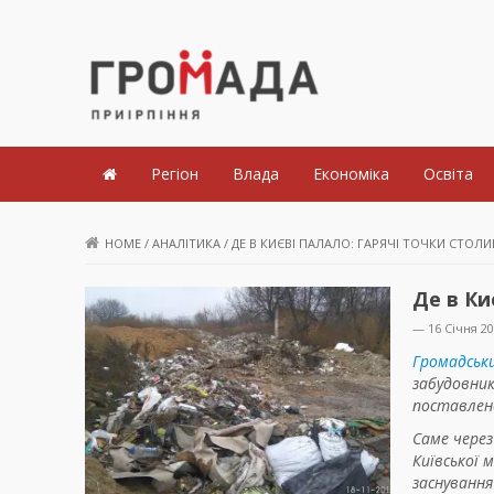
Громада Приірпіння
Регіон
Влада
Економіка
Освіта
HOME
/
АНАЛІТИКА
/
ДЕ В КИЄВІ ПАЛАЛО: ГАРЯЧІ ТОЧКИ СТОЛИ
Де в Ки
— 16 Січня 2
Громадськ
забудовни
поставлено
Саме через
Київської 
заснування