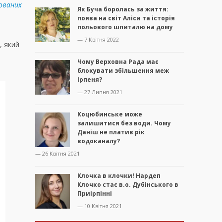
ованих
Як Буча боролась за життя:
поява на світ Аліси та історія
польового шпиталю на дому
— 7 Квітня 2022
, який
Чому Верховна Рада має
блокувати збільшення меж
Ірпеня?
— 27 Липня 2021
Коцюбинське може
залишитися без води. Чому
Даніш не платив рік
водоканалу?
— 26 Квітня 2021
Клочка в клочки! Нардеп
Клочко стає в.о. Дубінського в
Приірпінні
— 10 Квітня 2021