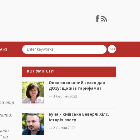
тежі
КОЛУМНІСТИ
Опалювальлний сезон для
ДОЗу: що ж із тарифами?
— 3 Серпня 2022
ла опір
Буча – київське Беверлі Хілс,
инити.
історія злету
— 2 Липня 2022
щодо
” на