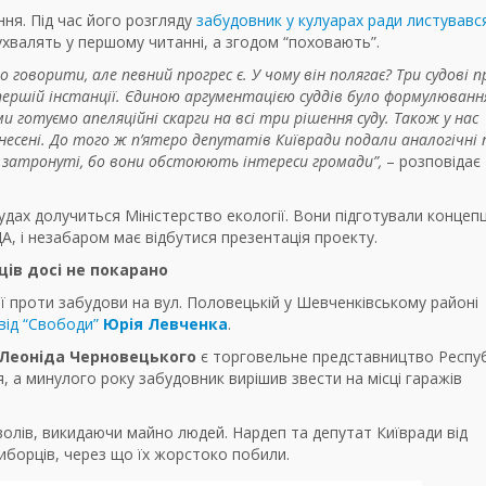
ня. Під час його розгляду
забудовник у кулуарах ради листувавс
ухвалять у першому читанні, а згодом “поховають”.
говорити, але певний прогрес є. У чому він полягає? Три судові п
в першій інстанції. Єдиною аргументацією суддів було формулюванн
ми готуємо апеляційні скарги на всі три рішення суду. Також у нас
несені. До того ж п’ятеро депутатів Київради подали аналогічні 
не затронуті, бо вони обстоюють інтереси громади”,
– розповідає
дах долучиться Міністерство екології. Вони підготували концеп
А, і незабаром має відбутися презентація проекту.
ів досі не покарано
ії проти забудови на вул. Половецькій у Шевченківському районі
від “Свободи”
Юрія Левченка
.
Леоніда Черновецького
є торговельне представництво Респуб
, а минулого року забудовник вирішив звести на місці гаражів
волів, викидаючи майно людей. Нардеп та депутат Київради від
иборців, через що їх жорстоко побили.