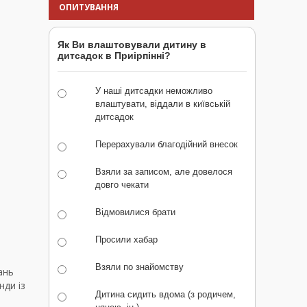
ОПИТУВАННЯ
Як Ви влаштовували дитину в
дитсадок в Приірпінні?
У наші дитсадки неможливо
влаштувати, віддали в київській
дитсадок
Перерахували благодійний внесок
Взяли за записом, але довелося
довго чекати
Відмовилися брати
Просили хабар
Взяли по знайомству
ань
нди із
Дитина сидить вдома (з родичем,