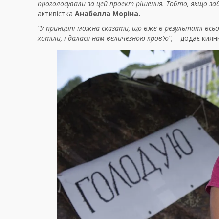
проголосували за цей проект рішення. Тобто, якщо забу
активістка
Анабелла Моріна.
“У принципі можна сказати, що вже в результаті всьог
хотіли, і далася нам величезною кров’ю”,
– додає киянк