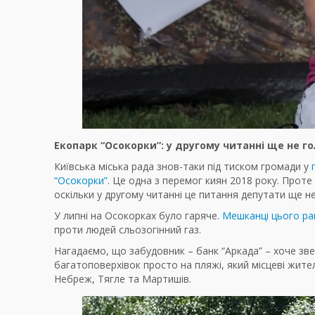
Екопарк “Осокорки”: у другому читанні ще не г
Київська міська рада знов-таки під тиском громади у
“Осокорки”
. Це одна з перемог киян 2018 року. Проте
оскільки у другому читанні це питання депутати ще н
У липні на Осокорках було гаряче.
Мешканці цього рай
проти людей сльозогінний газ.
Нагадаємо, що забудовник – банк “Аркада” – хоче зв
багатоповерхівок просто на пляжі, який місцеві жите
Небреж, Тягле та Мартишів.