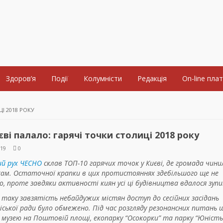
Здоров’я
Події
Колумністи
Редакція
On-line пла
ЦІ 2018 РОКУ
єві палало: гарячі точки столиці 2018 року
019
0
ий рух ЧЕСНО
склав ТОП-10 гарячих точок у Києві, де громада чини
кам. Остаточної крапки в цих протистояннях здебільшого ще не
, проте завдяки активності киян усі ці будівництва вдалося зуп
 таку завзятість небайдужих містян доступ до сесійних засідань
міської ради було обмежено. Під час розгляду резонансних питань 
 музею на Поштовій площі, екопарку “Осокорки” та парку “Юність