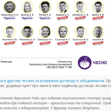
а в другому читанні за розірвання договору із забудовником
. П
и, додавши пункт про зміни в інвестиційному договорі. Активіст
останова Верховної Ради про надання національного статусу цьом
омадою був поданий паспорт – археологічний та історичний. Пра
ена комісією з підприємництва. У другому читанні депутати