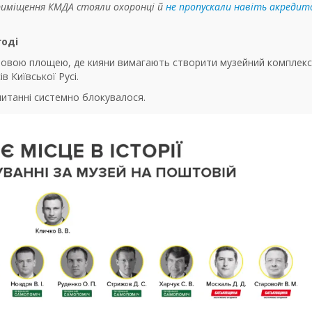
приміщення КМДА стояли охоронці й
не пропускали навіть акредит
годі
товою площею, де кияни вимагають створити музейний комплекс
 Київської Русі.
 читанні системно блокувалося.