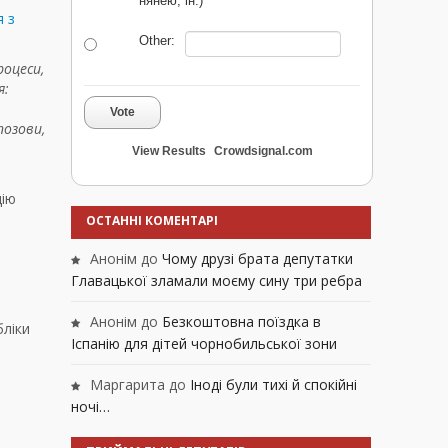
нянею, ін.)
я з
Other:
роцеси,
я:
Vote
позови,
View Results
Crowdsignal.com
цію
ОСТАННІ КОМЕНТАРІ
Анонім
до
Чому друзі брата депутатки
Главацької зламали моєму сину три ребра
Анонім
до
Безкоштовна поїздка в
ліки
Іспанію для дітей чорнобильської зони
Маргарита
до
Іноді були тихі й спокійні
ночі…