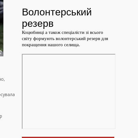
но,
тосувала
р