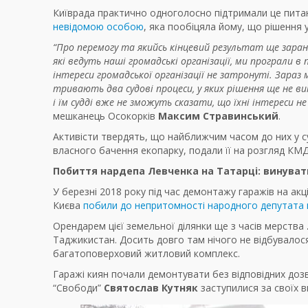
Київрада практично одноголосно підтримали це питан
невідомою особою
, яка пообіцяла йому, що рішення 
“Про перемогу та якийсь кінцевий результат ще зарано 
які ведуть наші громадські організації, ми програли 
інтереси громадської організації не затронуті. Зараз 
тривають два судові процеси, у яких рішення ще не ви
і їм судді вже не зможуть сказати, що їхні інтереси 
мешканець Осокорків
Максим Стравинський
.
Активісти твердять, що найближчим часом до них у су
власного бачення екопарку, подали її на розгляд КМД
Побиття нардепа Левченка на Татарці: винуватц
У березні 2018 року під час демонтажу гаражів на акц
Києва
побили до непритомності народного депутата 
Орендарем цієї земельної ділянки ще з часів мерства
Таджикистан. Досить довго там нічого не відбувалося
багатоповерховий житловий комплекс.
Гаражі киян почали демонтувати без відповідних доз
“Свободи”
Святослав Кутняк
заступилися за своїх в