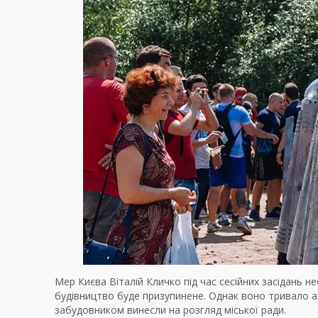
Мер Києва Віталій Кличко під час сесійних засідань 
будівництво буде призупинене. Однак воно тривало аж
забудовником винесли на розгляд міської ради.