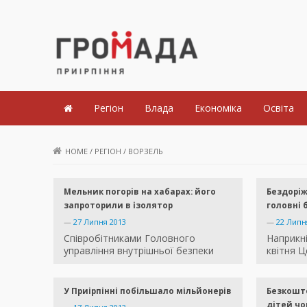
Громада Приірпіння
Регіон
Влада
Економіка
Освіта
HOME
/
РЕГІОН
/
ВОРЗЕЛЬ
Мельник погорів на хабарах: його
Бездоріж
запроторили в ізолятор
головні 
—
27 Липня 2013
—
22 Липн
Cпівробітниками Головного
Наприкні
управління внутрішньої безпеки
квітня Ц
У Приірпінні побільшало мільйонерів
Безкошто
дітей чо