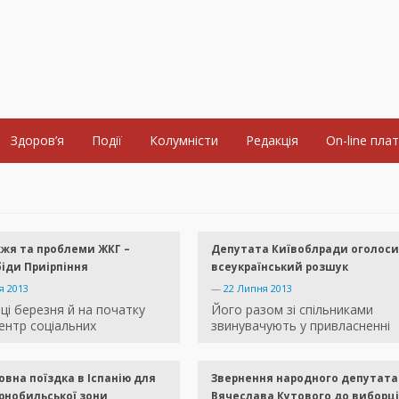
Здоров’я
Події
Колумністи
Редакція
On-line пла
жя та проблеми ЖКГ –
Депутата Київоблради оголоси
біди Приірпіння
всеукраїнський розшук
я 2013
—
22 Липня 2013
ці березня й на початку
Його разом зі спільниками
ентр соціальних
звинувачують у привласненні
вна поїздка в Іспанію для
Звернення народного депутата
рнобильської зони
Вячеслава Кутового до виборц