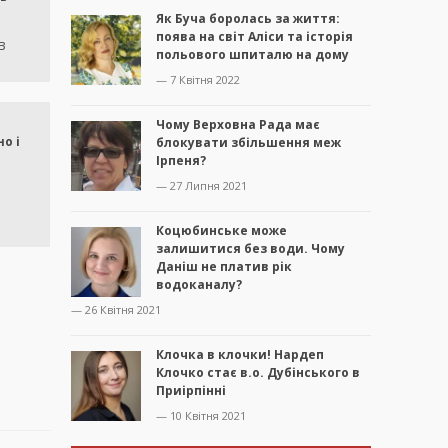
Як Буча боролась за життя:
поява на світ Аліси та історія
в
польового шпиталю на дому
— 7 Квітня 2022
Чому Верховна Рада має
о і
блокувати збільшення меж
Ірпеня?
— 27 Липня 2021
Коцюбинське може
залишитися без води. Чому
Даніш не платив рік
водоканалу?
— 26 Квітня 2021
Клочка в клочки! Нардеп
Клочко стає в.о. Дубінського в
Приірпінні
— 10 Квітня 2021