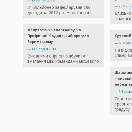
—
17 Липня 2013
—
26 Черв
21 мільйонер задекларував свої
доходи за 2012 рік. У порівнянні
Близько 
іспанці
Депутатська спартакіада в
Приірпінні: Садовський програв
Кутовий 
Боримському
—
6 Червн
—
13 Червня 2013
На відкр
спікер В
Вихідними в Ірпені відбулися
змагання між командами місцевого
Шашлики
– високи
небезпе
—
2 Травн
Синопти
травня 
градусу.