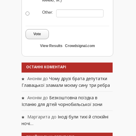
нянею, ін.)
Other:
Vote
View Results
Crowdsignal.com
ОСТАННІ КОМЕНТАРІ
Анонім
до
Чому друзі брата депутатки
Главацької зламали моєму сину три ребра
Анонім
до
Безкоштовна поїздка в
Іспанію для дітей чорнобильської зони
Маргарита
до
Іноді були тихі й спокійні
ночі…