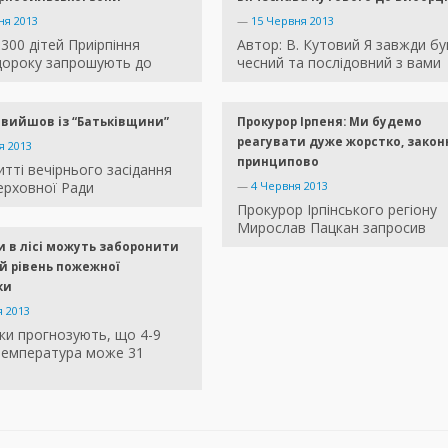
ня 2013
—
15 Червня 2013
300 дітей Приірпіння
Автор: В. Кутовий Я завжди бу
 щороку запрошують до
чесний та послідовний з вами
вийшов із “Батьківщини”
Прокурор Ірпеня: Ми будемо
реагувати дуже жорстко, законн
я 2013
принципово
итті вечірнього засідання
ерховної Ради
—
4 Червня 2013
Прокурор Ірпінського регіону
Мирослав Пацкан запросив
 в лісі можуть заборонити
й рівень пожежної
ки
я 2013
ки прогнозують, що 4-9
температура може 31