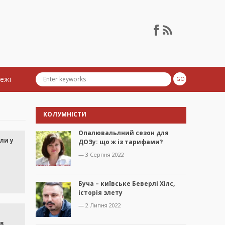
тежі
КОЛУМНІСТИ
Опалювальлний сезон для
ли у
ДОЗу: що ж із тарифами?
— 3 Серпня 2022
Буча – київське Беверлі Хілс,
історія злету
— 2 Липня 2022
ів