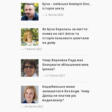
Буча – київське Беверлі Хілс,
історія злету
— 2 Липня 2022
Як Буча боролась за життя:
поява на світ Аліси та
історія польового шпиталю
на дому
— 7 Квітня 2022
Чому Верховна Рада має
блокувати збільшення меж
Ірпеня?
— 27 Липня 2021
Коцюбинське може
залишитися без води. Чому
Даніш не платив рік
водоканалу?
— 26 Квітня 2021