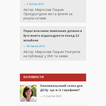
—
3 Липня 2014
Автор: Мирослав Пацкан
Прокуратурою міста Ірпеня за
результатами
Перші власники земельних ділянок в
Бучі мають відшкодувати понад 2,5
мільйони
—
30 Квітня 2014
Автор: Мирослав Пацкан Реагуючи
на публікації у ЗМІ та заяви
КОЛУМНІСТИ
Опалювальлний сезон для
ДОЗу: що ж із тарифами?
— 3 Серпня 2022