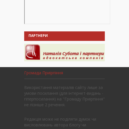
ПАРТНЕРИ
Громада Приірпіння
Використання матеріалів сайту лише за
умови посилання (для інтернет-видань -
гіперпосилання) на "Громаду Приірпіння"
не пізніше 2 речення.
Редакція може не поділяти думок чи
висловлювань автора блогу чи