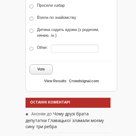
Просили хабар
Взяли по знайомству
Дитина сидить вдома (з родичем,
нянею, ін.)
Other:
Vote
View Results
Crowdsignal.com
ОСТАННІ КОМЕНТАРІ
Анонім
до
Чому друзі брата
депутатки Главацької зламали моєму
сину три ребра