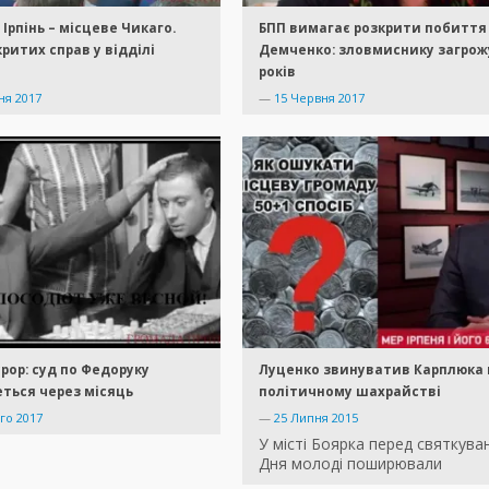
 Ірпінь – місцеве Чикаго.
БПП вимагає розкрити побиття
критих справ у відділі
Демченко: зловмиснику загрож
років
ня 2017
—
15 Червня 2017
рор: суд по Федоруку
Луценко звинуватив Карплюка 
ться через місяць
політичному шахрайстві
го 2017
—
25 Липня 2015
У місті Боярка перед святкува
Дня молоді поширювали