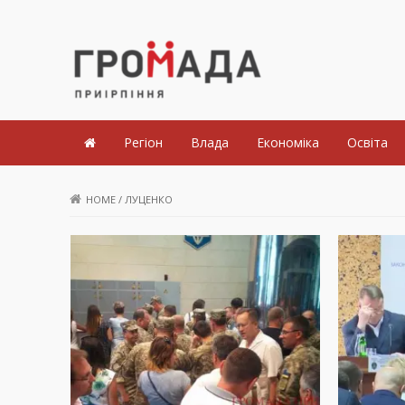
Громада Приірпіння
Регіон
Влада
Економіка
Освіта
HOME
/
ЛУЦЕНКО