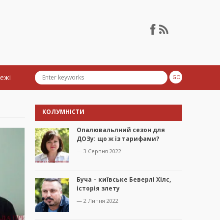
тежі
КОЛУМНІСТИ
Опалювальлний сезон для
ДОЗу: що ж із тарифами?
— 3 Серпня 2022
Буча – київське Беверлі Хілс,
історія злету
— 2 Липня 2022