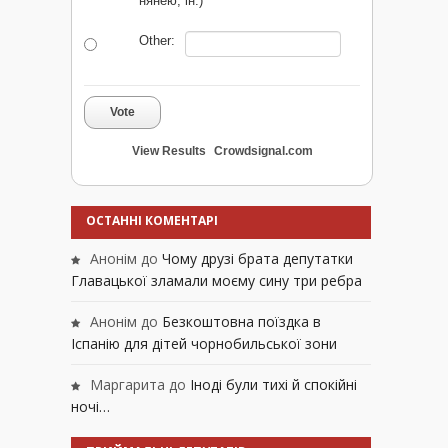
нянею, ін.)
Other:
Vote
View Results
Crowdsignal.com
ОСТАННІ КОМЕНТАРІ
Анонім
до
Чому друзі брата депутатки
Главацької зламали моєму сину три ребра
Анонім
до
Безкоштовна поїздка в
Іспанію для дітей чорнобильської зони
Маргарита
до
Іноді були тихі й спокійні
ночі…