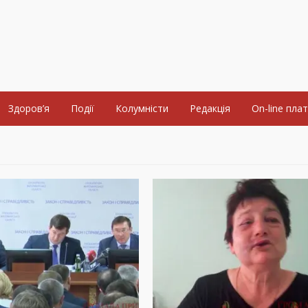
Здоров’я
Події
Колумністи
Редакція
On-line пла