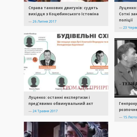
Справа танкових двигунів: судять
Луценко:
вихідця з Коцюбинського Істоміна
Сотні за
поліції
—
26 Липня 2017
—
23 Черв
Луценко: останні експертизи і
пред’явимо обвинувальний акт
Генпроку
розпочне
—
24 Травня 2017
—
15 Люто