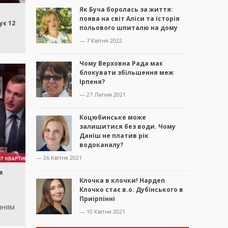
Як Буча боролась за життя:
поява на світ Аліси та історія
ує 12
польового шпиталю на дому
— 7 Квітня 2022
Чому Верховна Рада має
блокувати збільшення меж
Ірпеня?
— 27 Липня 2021
Коцюбинське може
залишитися без води. Чому
Даніш не платив рік
водоканалу?
— 26 Квітня 2021
в
Клочка в клочки! Нардеп
Клочко стає в.о. Дубінського в
Приірпінні
нням
— 10 Квітня 2021