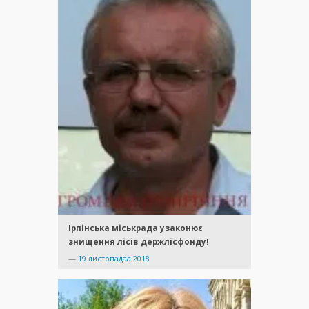
Ірпінська міськрада узаконює
знищення лісів держлісфонду!
—
19 листопадаа 2018