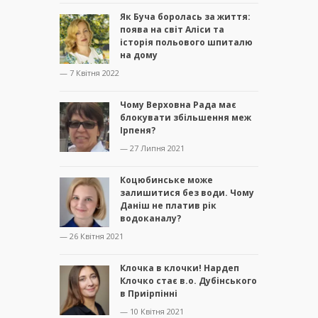
Як Буча боролась за життя:
поява на світ Аліси та
історія польового шпиталю
на дому
— 7 Квітня 2022
Чому Верховна Рада має
блокувати збільшення меж
Ірпеня?
— 27 Липня 2021
Коцюбинське може
залишитися без води. Чому
Даніш не платив рік
водоканалу?
— 26 Квітня 2021
Клочка в клочки! Нардеп
Клочко стає в.о. Дубінського
в Приірпінні
— 10 Квітня 2021