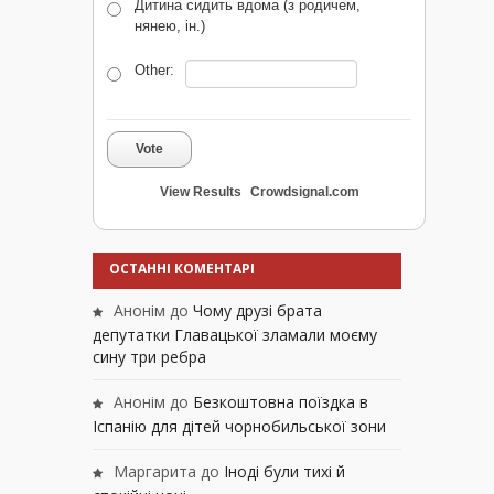
Дитина сидить вдома (з родичем,
нянею, ін.)
Other:
Vote
View Results
Crowdsignal.com
ОСТАННІ КОМЕНТАРІ
Анонім
до
Чому друзі брата
депутатки Главацької зламали моєму
сину три ребра
Анонім
до
Безкоштовна поїздка в
Іспанію для дітей чорнобильської зони
Маргарита
до
Іноді були тихі й