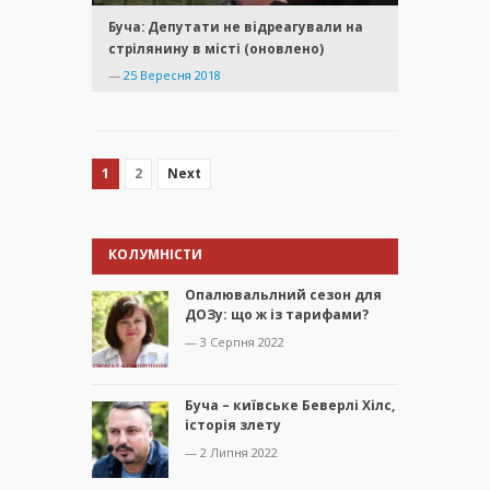
Буча: Депутати не відреагували на
стрілянину в місті (оновлено)
—
25 Вересня 2018
1
2
Next
КОЛУМНІСТИ
Опалювальлний сезон для
ДОЗу: що ж із тарифами?
— 3 Серпня 2022
Буча – київське Беверлі Хілс,
історія злету
— 2 Липня 2022