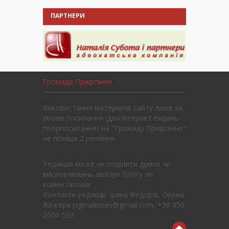
ПАРТНЕРИ
Громада Приірпіння
Використання матеріалів сайту лише за
умови посилання (для інтернет-видань -
гіперпосилання) на "Громаду Приірпіння"
не пізніше 2 речення.
Редакція може не поділяти думок чи
висловлювань автора блогу чи
коментатора.
Контакти редакції: Ірина Федорів, Олена
Жежера pigmaliones@gmail.com, +38 050
2000 539