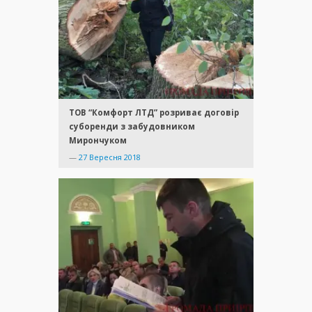
ТОВ “Комфорт ЛТД” розриває договір
суборенди з забудовником
Мирончуком
—
27 Вересня 2018