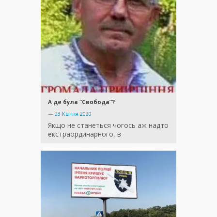
А де була “Свобода”?
—
23 Квітня 2020
Якщо не станеться чогось аж надто
екстраординарного, в