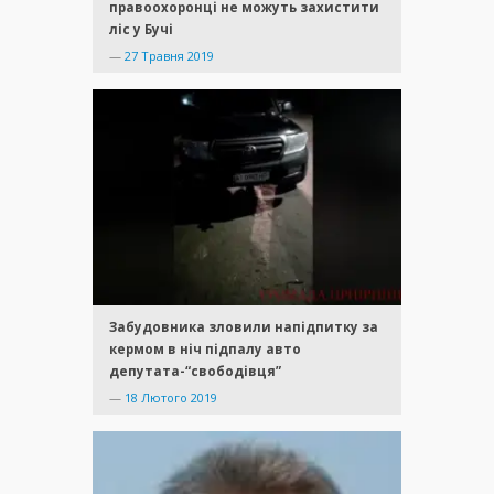
правоохоронці не можуть захистити
ліс у Бучі
—
27 Травня 2019
Забудовника зловили напідпитку за
кермом в ніч підпалу авто
депутата-“свободівця”
—
18 Лютого 2019