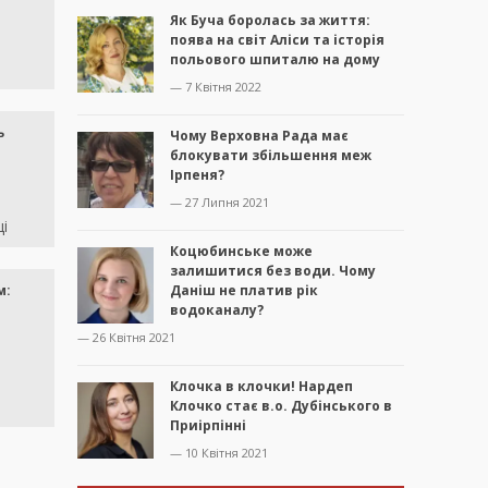
Як Буча боролась за життя:
поява на світ Аліси та історія
польового шпиталю на дому
— 7 Квітня 2022
ь
Чому Верховна Рада має
блокувати збільшення меж
Ірпеня?
— 27 Липня 2021
і
Коцюбинське може
залишитися без води. Чому
Даніш не платив рік
м:
водоканалу?
— 26 Квітня 2021
Клочка в клочки! Нардеп
Клочко стає в.о. Дубінського в
Приірпінні
— 10 Квітня 2021