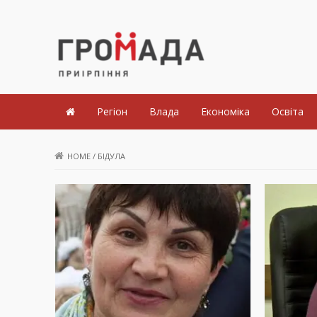
Громада Приірпіння
Регіон
Влада
Економіка
Освіта
HOME
/
БІДУЛА