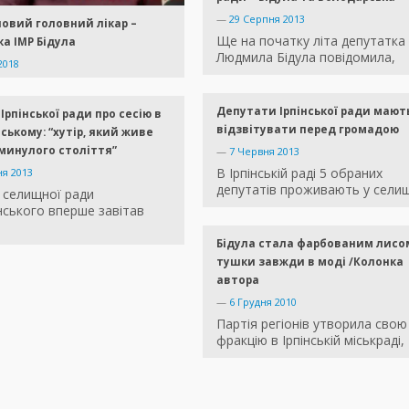
—
29 Серпня 2013
 новий головний лікар –
Ще на початку літа депутатка
а ІМР Бідула
Людмила Бідула повідомила,
2018
Депутати Ірпінської ради мают
Ірпінської ради про сесію в
відзвітувати перед громадою
ькому: “хутір, який живе
минулого століття”
—
7 Червня 2013
В Ірпінській раді 5 обраних
ня 2013
депутатів проживають у селищ
 селищної ради
ського вперше завітав
Бідула стала фарбованим лисо
тушки завжди в моді /Колонка
автора
—
6 Грудня 2010
Партія регіонів утворила свою
фракцію в Ірпінській міськраді,