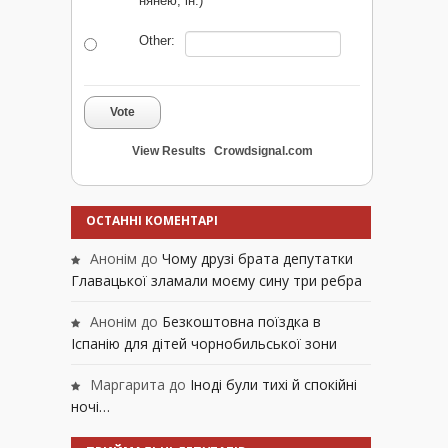
нянею, ін.)
Other:
Vote
View Results
Crowdsignal.com
ОСТАННІ КОМЕНТАРІ
Анонім
до
Чому друзі брата депутатки
Главацької зламали моєму сину три ребра
Анонім
до
Безкоштовна поїздка в
Іспанію для дітей чорнобильської зони
Маргарита
до
Іноді були тихі й спокійні
ночі…