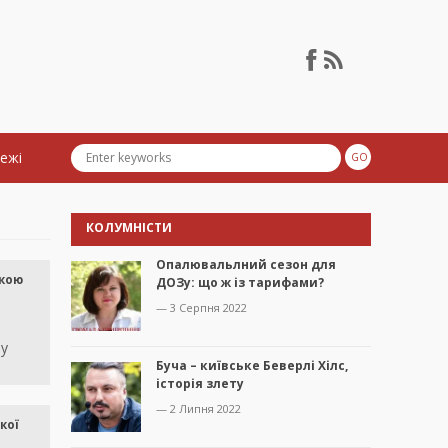
тежі
КОЛУМНІСТИ
Опалювальлний сезон для
екою
ДОЗу: що ж із тарифами?
— 3 Серпня 2022
зу
Буча – київське Беверлі Хілс,
історія злету
— 2 Липня 2022
кої