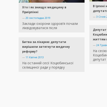
В Ірпені
Хто і як знищує медицину в
депутатк
Приірпінні
—
3 Січня 
—
20 листопадаа 2019
Заклади охорони здоров’я почали
ліквідовуватися після
Депутат 
Коцюбинс
життям 
Битва за лікарню: депутати
—
24 Трав
вирішили затягнути медичну
На сесію
реформу?
Коцюбин
—
11 Квітня 2013
депутат
На останній сесії Коцюбинської
селищнної ради у порядку