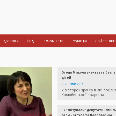
Здоров’я
Події
Колумністи
Редакція
On-line пла
Отець Микола знехтував безп
дітей
—
2 Липня 2014
У вівторок зранку в лісі побли
Коцюбинської лікарні за
Як “звітували” депутати Ірпінсь
ради – Бідула та Володарська