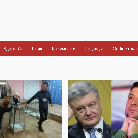
Здоров’я
Події
Колумністи
Редакція
On-line пла