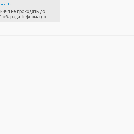
ня 2015
личчя не проходять до
ї облради. Інформацію