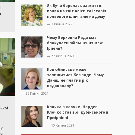
Як Буча боролась за життя:
і:
поява на світ Аліси та історія
а
польового шпиталю на дому
— 7 Квітня 2022
Чому Верховна Рада має
блокувати збільшення меж
Ірпеня?
— 27 Липня 2021
Коцюбинське може
залишитися без води. Чому
Даніш не платив рік
водоканалу?
— 26 Квітня 2021
Клочка в клочки! Нардеп
ької
Клочко стає в.о. Дубінського в
Приірпінні
— 10 Квітня 2021
10
ич