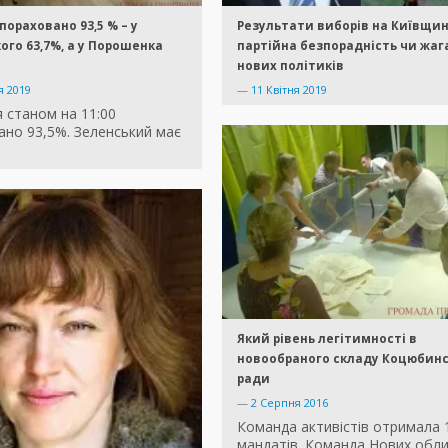
 пораховано 93,5 % – у
Результати виборів на Київщин
ого 63,7%, а у Порошенка
партійна безпорадність чи жаг
нових політиків
я 2019
—
11 Квітня 2019
я станом на 11:00
ано 93,5%. Зеленський має
Який рівень легітимності в
новообраного складу Коцюбинс
ради
—
2 Серпня 2016
Команда активістів отримала 
мандатів. Команда Нових обл