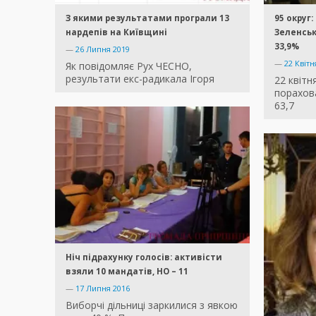
З якими результатами програли 13
95 округ:
нардепів на Київщині
Зеленськ
33,9%
—
26 Липня 2019
—
22 Квітн
Як повідомляє Рух ЧЕСНО,
результати екс-радикала Ігоря
22 квітн
порахов
63,7
Ніч підрахунку голосів: активісти
взяли 10 мандатів, НО – 11
—
17 Липня 2016
Виборчі дільниці заркилися з явкою