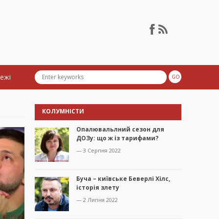
тежі
КОЛУМНІСТИ
Опалювальлний сезон для
ДОЗу: що ж із тарифами?
— 3 Серпня 2022
Буча – київське Беверлі Хілс,
історія злету
— 2 Липня 2022