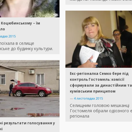
 Коцюбинському – їм
ило
падаа 2015
поїхала в селище
ське до будинку культури.
Екс-регіоналка Семко бере під
контроль Гостомель: комісії
сформували за династійним та
кумівським принципом
—
4 листопадаа 2015
Селищним головою мешканці
Гостомеля обрали одіозного е
регіонала
і результати голосування у
ні