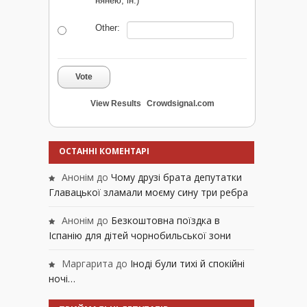
нянею, ін.)
Other:
Vote
View Results
Crowdsignal.com
ОСТАННІ КОМЕНТАРІ
Анонім
до
Чому друзі брата депутатки
Главацької зламали моєму сину три ребра
Анонім
до
Безкоштовна поїздка в
Іспанію для дітей чорнобильської зони
Маргарита
до
Іноді були тихі й спокійні
ночі…