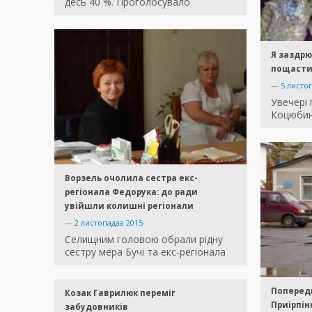
десь 40 %. Проголосувало
Я заздрю
пощаст
—
5 листо
Увечері 
Коцюбин
Ворзель очолила сестра екс-
регіонала Федорука: до ради
увійшли колишні регіонали
—
2 листопадаа 2015
Селищним головою обрали рідну
сестру мера Бучі та екс-регіонала
Попередн
Козак Гаврилюк переміг
Приірпін
забудовників