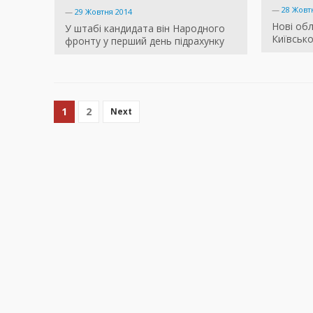
—
28 Жовт
—
29 Жовтня 2014
Нові об
У штабі кандидата він Народного
Київсько
фронту у перший день підрахунку
1
2
Next