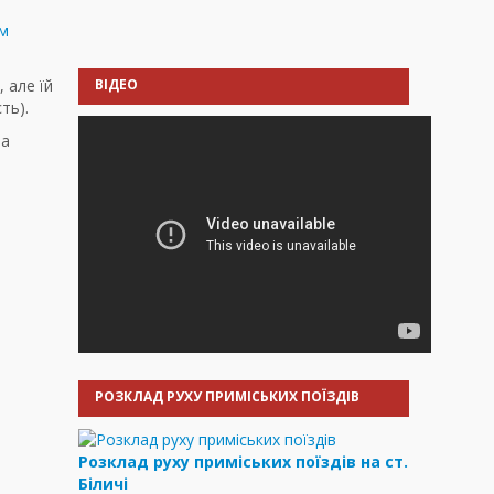
ім
 але їй
ВІДЕО
ть).
за
РОЗКЛАД РУХУ ПРИМІСЬКИХ ПОЇЗДІВ
Розклад руху приміських поїздів на ст.
Біличі