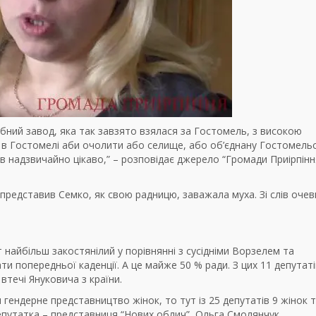
обний завод, яка так завзято взялася за Гостомель, з високою
и в Гостомелі аби очолити або селище, або об’єднану Гостомель
ів надзвичайно цікаво,” – розповідає джерело “Громади Приірпінн
представив Семко, як свою радницю, заважала муха. Зі слів очев
 найбільш закостянілий у порівнянні з сусідніми Ворзелем та
и попередньої каденції. А це майже 50 % ради. З цих 11 депутаті
я втечі Януковича з країни.
 гендерне представництво жінок, то тут із 25 депутатів 9 жінок т
епутатка – представниця “Нових облич”, Ольга Смолянчук.