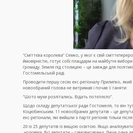
“Сміттєва королева” Семко, у якої є свій сміттєперер
ймовірністю, готує собі плацдарм на майбутні вибор
громаду. Земля під столицею – це завжди для політик
Гостомельській раді.
Проводити першу сесію екс-регіоналу Прилипко, який 
новообраний голова не витримав і почав її ганяти:
“Шото мухи розлітались. Відать потєплєло”.
Щодо складу депутатської ради Гостомеля, то він тут
Коцюбинським. 11 новообраних депутатів – це депутат
екс-регіонали, які вийшли з партії регіонів тільки післ
20 із 25 депутатів із вищою освітою. Якщо аналізувати
чоловіки. Всі депутати – самовисуванці. Лише одна д