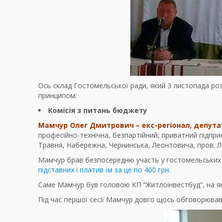
Ось склад Гостомельської ради, який 3 листопада розп
принципом:
Комісія з питань бюджету
Мамчур Олег Дмитрович – екс-регіонал, депут
професійно-технічна, безпартійний, приватний підпри
Травня, Набережна, Чернинська, Леонтовича, пров. 
Мамчур брав безпосередню участь у гостомельських 
підставних і платив їм за це по 400 грн.
Саме Мамчур був головою КП “Житлоінвестбуд”, на яке
Під час першої сесії Мамчур довго щось обговорював