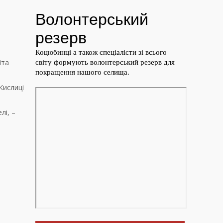
іта
Кислиці
лі, –