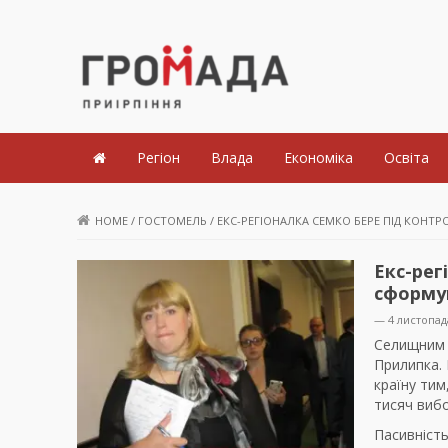
Громада Приірпіння
Регіон
Влада
Економіка
Освіта
HOME
/
ГОСТОМЕЛЬ
/
ЕКС-РЕГІОНАЛКА СЕМКО БЕРЕ ПІД КОНТ
Екс-рег
сформу
— 4 листопад
Селищним 
Прилипка. 
країну тим
тисяч вибо
Пасивність