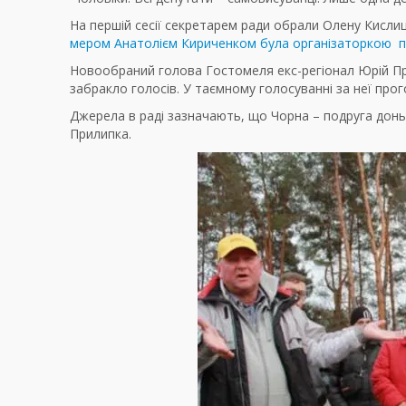
На першій сесії секретарем ради обрали Олену Кислицю
мером Анатолієм Кириченком була організаторкою п
Новообраний голова Гостомеля екс-регіонал Юрій При
забракло голосів. У таємному голосуванні за неї прог
Джерела в раді зазначають, що Чорна – подруга донь
Прилипка.