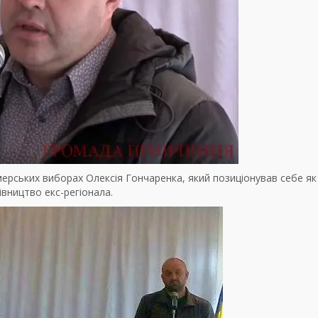
мерських виборах Олексія Гончаренка, який позиціонував себе як
івництво екс-регіонала.