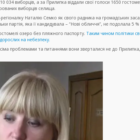
10 034 виборців, а за Прилипка віддали свої голоси 1650 гостом
трованих виборців селища.
с-регіоналку Наталію Семко як свого радника на громадських заса
ки партія, яка її кандидувала – “Нові обличчя”, не подолала 5 % 
Гостомелі озеро без пляжного паспорту.
Таким чином політики с
 дорослих на небезпеку.
усіма проблемами та питаннями вони зверталися не до Прилипка,