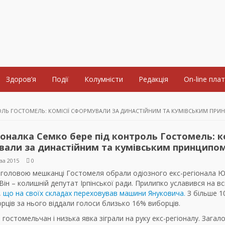
Здоров’я
Події
Колумністи
Редакція
On-line пла
РОЛЬ ГОСТОМЕЛЬ: КОМІСІЇ СФОРМУВАЛИ ЗА ДИНАСТІЙНИМ ТА КУМІВСЬКИМ ПР
іоналка Семко бере під контроль Гостомель: ко
вали за династійним та кумівським принципо
аа 2015
0
головою мешканці Гостомеля обрали одіозного екс-регіонала Ю
Він – колишній депутат Ірпінської ради. Прилипко уславився на в
,
що на своїх складах переховував машини Януковича.
З більше 1
рців за нього віддали голоси близько 16% виборців.
 гостомельчан і низька явка зіграли на руку екс-регіоналу. Загал