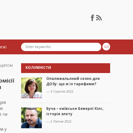
тежі
ИНЦИПОМ
КОЛУМНІСТИ
Опалювальлний сезон для
місії
ДОЗу: що ж із тарифами?
м
— 3 Серпня 2022
рія
сю
Буча – київське Беверлі Хілс,
0-ти
історія злету
— 2 Липня 2022
ом у