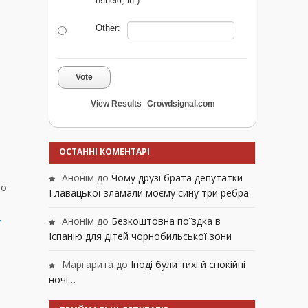
нянею, ін.)
Other:
Vote
View Results
Crowdsignal.com
ОСТАННІ КОМЕНТАРІ
Анонім
до
Чому друзі брата депутатки
го
Главацької зламали моєму сину три ребра
Анонім
до
Безкоштовна поїздка в
у
Іспанію для дітей чорнобильської зони
Маргарита
до
Іноді були тихі й спокійні
ночі…