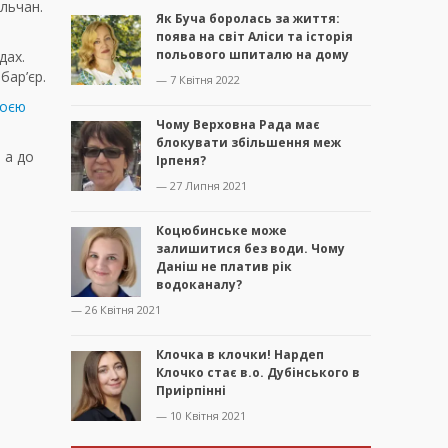
ельчан.
Як Буча боролась за життя:
поява на світ Аліси та історія
польового шпиталю на дому
дах.
бар’єр.
— 7 Квітня 2022
воєю
Чому Верховна Рада має
блокувати збільшення меж
 а до
Ірпеня?
— 27 Липня 2021
Коцюбинське може
залишитися без води. Чому
Даніш не платив рік
водоканалу?
— 26 Квітня 2021
Клочка в клочки! Нардеп
Клочко стає в.о. Дубінського в
Приірпінні
— 10 Квітня 2021