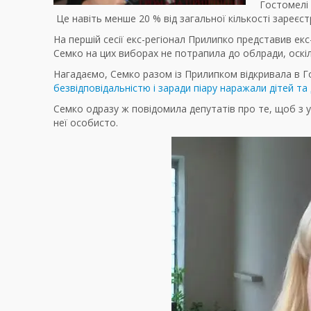
Гостомелі 
Це навіть менше 20 % від загальної кількості зареєс
На першій сесії екс-регіонал Прилипко представив ек
Семко на цих виборах не потрапила до облради, оскіль
Нагадаємо, Семко разом із Прилипком відкривала в 
безвідповідальністю і заради піару наражали дітей та
Семко одразу ж повідомила депутатів про те, щоб з 
неї особисто.