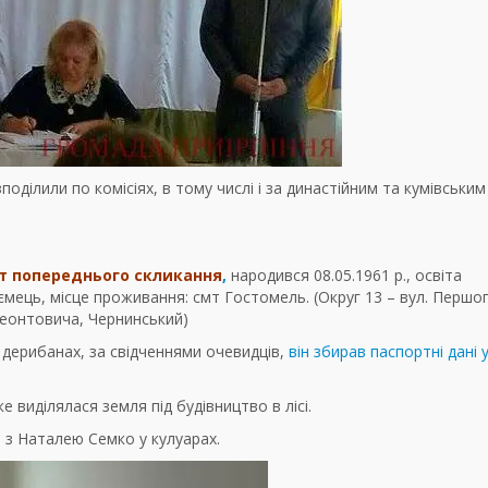
оділили по комісіях, в тому числі і за династійним та кумівським
ат попереднього скликання
,
народився 08.05.1961 р., освіта
ємець, місце проживання: смт Гостомель. (Округ 13 – вул. Першо
Леонтовича, Чернинський)
дерибанах, за свідченнями очевидців,
він збирав паспортні дані 
 виділялася земля під будівництво в лісі.
 з Наталею Семко у кулуарах.