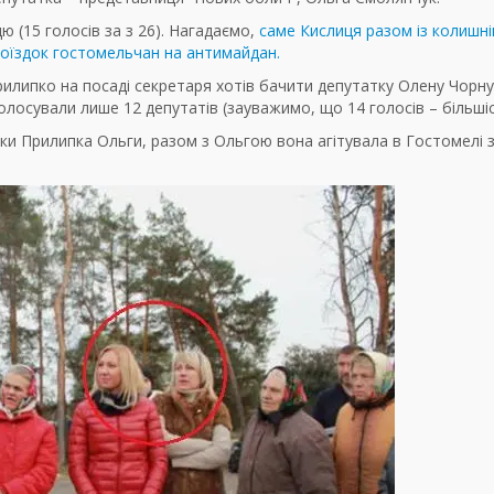
 (15 голосів за з 26). Нагадаємо,
саме Кислиця разом із колишн
оїздок гостомельчан на антимайдан.
липко на посаді секретаря хотів бачити депутатку Олену Чорну,
олосували лише 12 депутатів (зауважимо, що 14 голосів – більшіс
ки Прилипка Ольги, разом з Ольгою вона агітувала в Гостомелі 