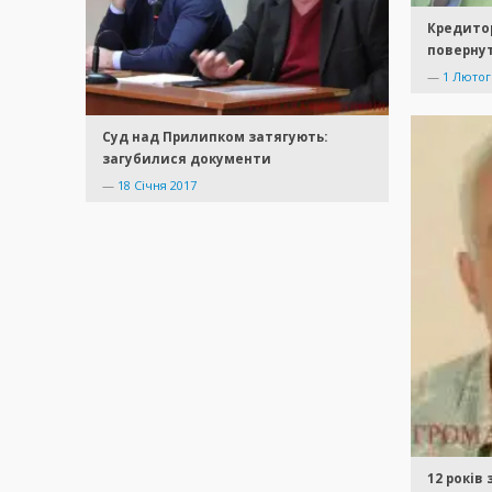
Кредито
повернут
—
1 Лютог
Суд над Прилипком затягують:
загубилися документи
—
18 Січня 2017
12 років