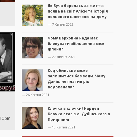
Як Буча боролась за життя:
поява на світ Аліси та історія
польового шпиталю на дому
— 7 Квітня 2022
Чому Верховна Рада має
блокувати збільшення меж
Ірпеня?
— 27 Липня 2021
Коцюбинське може
залишитися без води. Чому
Даніш не платив рік
водоканалу?
— 26 Квітня 2021
Клочка в клочки! Нардеп
Клочко стає в.о. Дубінського в
 Юрія
Приірпінні
— 10 Квітня 2021