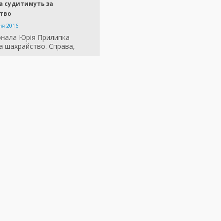
а судитимуть за
тво
ня 2016
іонала Юрія Прилипка
а шахрайство. Справа,