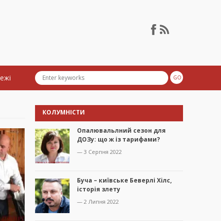
тежі
КОЛУМНІСТИ
Опалювальлний сезон для
ДОЗу: що ж із тарифами?
— 3 Серпня 2022
Буча – київське Беверлі Хілс,
історія злету
— 2 Липня 2022