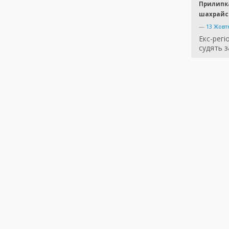
Прилипк
шахрайс
—
13 Жовт
Екс-рег
судять з