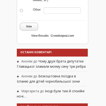
нянею, ін.)
Other:
Vote
View Results
Crowdsignal.com
ОСТАННІ КОМЕНТАРІ
Анонім
до
Чому друзі брата депутатки
Главацької зламали моєму сину три ребра
Анонім
до
Безкоштовна поїздка в
Іспанію для дітей чорнобильської зони
Маргарита
до
Іноді були тихі й спокійні
ночі…