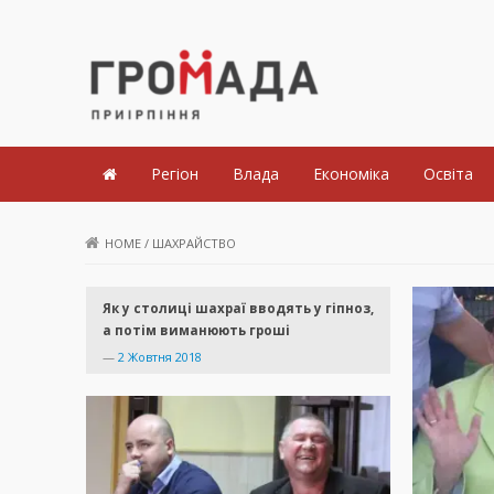
Громада Приірпіння
Регіон
Влада
Економіка
Освіта
HOME
/
ШАХРАЙСТВО
Як у столиці шахраї вводять у гіпноз,
а потім виманюють гроші
—
2 Жовтня 2018