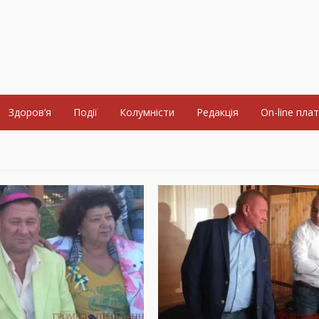
Здоров’я
Події
Колумністи
Редакція
On-line пла