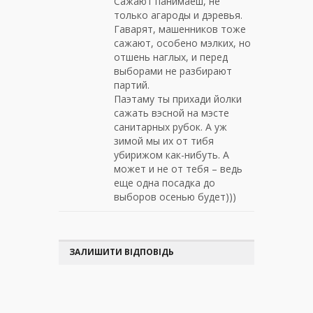
Сажают панимаеш, не
только агароды и дэревья.
Гаварят, машенников тоже
сажают, особено мэлких, но
отшень наглых, и перед
выборами не разбирают
партий.
Паэтаму ты прихади йолки
сажать вэсной на мэсте
санитарных рубок. А уж
зимой мы их от тибя
убирижом как-нибуть. А
может и не от тебя – ведь
еще одна посадка до
выборов осенью будет)))
ЗАЛИШИТИ ВІДПОВІДЬ