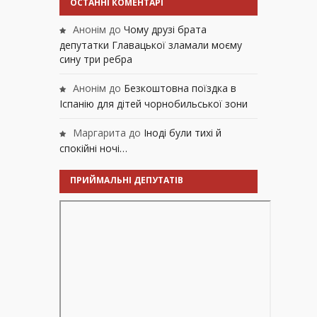
ОСТАННІ КОМЕНТАРІ
Анонім
до
Чому друзі брата
депутатки Главацької зламали моєму
сину три ребра
Анонім
до
Безкоштовна поїздка в
Іспанію для дітей чорнобильської зони
Маргарита
до
Іноді були тихі й
спокійні ночі…
ПРИЙМАЛЬНІ ДЕПУТАТІВ