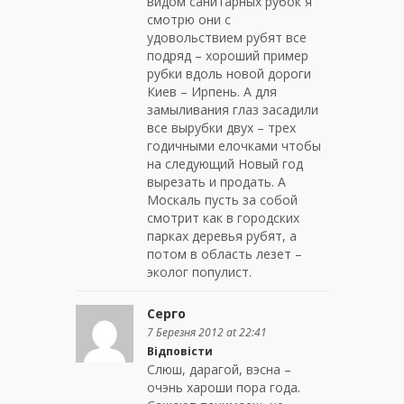
видом санитарных рубок я
смотрю они с
удовольствием рубят все
подряд – хороший пример
рубки вдоль новой дороги
Киев – Ирпень. А для
замыливания глаз засадили
все вырубки двух – трех
годичными елочками чтобы
на следующий Новый год
вырезать и продать. А
Москаль пусть за собой
смотрит как в городских
парках деревья рубят, а
потом в область лезет –
эколог популист.
Серго
7 Березня 2012 at 22:41
Відповісти
Слюш, дарагой, вэсна –
очэнь хароши пора года.