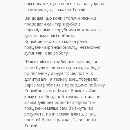
нам покаже, що в нього є на нас управа
– своя міліція”, – сказав Топчій.
Він додав, що коли столичні лісники
проводили санітарні рубки з
відповідними лісорубними квитками та
дозволами в лісі поблизу
Коцюбинського, то кілька разів
працівники Ірпінської міліції незаконно
зупиняли їхню роботу.
“Наших лісників забирали, казали, що
якщо будуть чинити спротив, то буде
по-поганому й буде гірше, потім їх
допитували, а техніку арештовували.
Зараз ми роботи не проводимо поблизу
Коцюбинського. Ми не боїмось. Але
кому потрібно, щоб техніка стояла по
кілька днів без роботи? Згодом ті ж
працівники міліції самі й кажуть: ви
розумієте, пани землю ділять, а наш
простий брат страждає,” – розповів
Топчій.