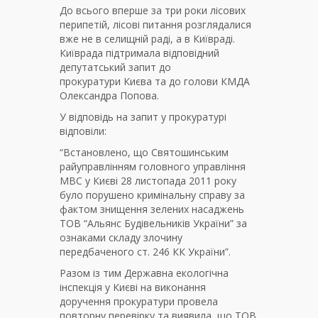
До всього вперше за три роки лісових
перипетій, лісові питання розглядалися
вже не в селищній раді, а в Київраді.
Київрада підтримала відповідний
депутатський запит до
прокуратури Києва та до голови КМДА
Олександра Попова.
У відповідь на запит у прокуратурі
відповіли:
“Встановлено, що Святошинським
райуправлінням головного управління
МВС у Києві 28 листопада 2011 року
було порушено кримінальну справу за
фактом знищення зелених насаджень
ТОВ “Альянс Будівельників України” за
ознаками складу злочину
передбаченого ст. 246 КК України”.
Разом із тим Державна екологічна
інспекція у Києві на виконання
доручення прокуратури провела
повторну перевірку та виявила, що ТОВ