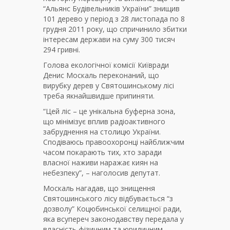
“Альянс Будівельників України” знищив
101 дерево у період з 28 листопада по 8
грудня 2011 року, що спричинило збитки
інтересам держави на суму 300 тисяч
294 гривні.
Голова екологічної комісії Київради
Денис Москаль переконаний, що
вирубку дерев у Святошинському лісі
треба якнайшвидше припиняти.
“Цей ліс – це унікальна буферна зона,
що мінімізує вплив радіоактивного
забруднення на столицю України.
Сподіваюсь правоохоронці найближчим
часом покарають тих, хто заради
власної наживи наражає киян на
небезпеку”, – наголосив депутат.
Москаль нагадав, що знищення
Святошинського лісу відбувається “з
дозволу” Коцюбинської селищної ради,
яка всупереч законодавству передала у
власність фізичним та юридичним