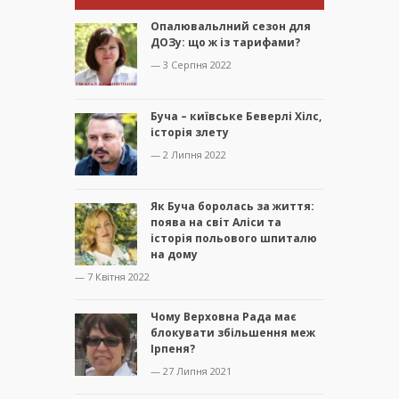
Опалювальлний сезон для
ДОЗу: що ж із тарифами?
— 3 Серпня 2022
Буча – київське Беверлі Хілс,
історія злету
— 2 Липня 2022
Як Буча боролась за життя:
поява на світ Аліси та
історія польового шпиталю
на дому
— 7 Квітня 2022
Чому Верховна Рада має
блокувати збільшення меж
Ірпеня?
— 27 Липня 2021