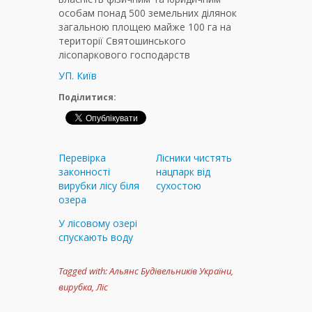
особам понад 500 земельних ділянок
загальною площею майже 100 га на
території Святошинського
лісопаркового господарств
УП. Київ
Поділитися:
Перевірка
Лісники чистять
законності
нацпарк від
вирубки лісу біля
сухостою
озера
У лісовому озері
спускають воду
Tagged with:
Альянс Будівельників України
,
вирубка
,
Ліс