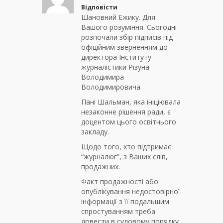
Відповісти
Шановний Ежику. Для
Вашого розуміння. Сьогодні
розпочали збір підписів під
офіційним зверненням до
директора Інституту
журналістики Різуна
Володимира
Володимировича.
Пані Шальман, яка ініціювала
незаконне рішення ради, є
доцентом цього освітнього
закладу.
Щодо того, хто підтримає
“журналюг”, з Ваших слів,
продажних.
Факт продажності або
опублікування недостовірної
інформації з її подальшим
спростуванням треба
довести в судовому порядку.