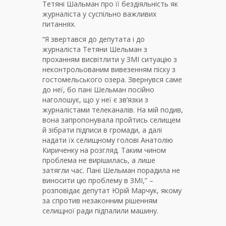
Тетяні Шальман про її бездіяльність як
журналіста у суспільно важливих
питаннях.
“Я звертався до депутата і до
журналіста Тетяни Шельман з
проханням висвітлити у ЗМІ ситуацію з
неконтрольованим вивезенням піску з
гостомельського озера. Звернувся саме
до неї, бо пані Шельман посійно
наголошує, що у неї є зв’язки з
журналістами телеканалів. На мій подив,
вона запропонувала пройтись селищем
й зібрати підписи в громади, а далі
надати їх селищному голові Анатолію
Кириченку на розгляд. Таким чином
проблема не вирішилась, а лише
затягли час. Пані Шельман порадила не
виносити цю проблему в ЗМІ,” –
розповідає депутат Юрій Марчук, якому
за спротив незаконним рішенням
селищної ради підпалили машину.