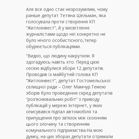
Але все одно стає незрозумілим, чому
раніше депутат Тетяна Шельман, яка
голосувала проти створення КП
“Житлоінвест”, й у висвітленні
журналістами щодо неї конкретно не
було нічого особистісного,тепер
обурюється публікаціями.
“Видно, що людину накрутили. Я
здогадуюсь навіть хто. Перед цією
сесією відбулися збори 12 депутатів.
Проводив їх майбутній голова КП
“Житлоінвест”, депутат Гостомельської
селищної ради – Олег Мамчур.Темою
зборів було проведення серед депутатів
“роз’яснювальних робіт” з приводу
публікацій у мережі Інтернет, у яких
описувався підпал автомобіля та
припущення про зв’язок між скоєнням
цього злочину та створенням
комунального підприємства.На мою
думку, на цих зборах депутати отримали