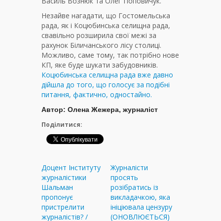
Василь Вознюк та Олег Поповичук.
Незайве нагадати, що Гостомельська
рада, як і Коцюбинська селищна рада,
свавільно розширила свої межі за
рахунок Біличанського лісу столиці.
Можливо, саме тому, так потрібно нове
КП, яке буде шукати забудовників.
Коцюбинська селищна рада вже давно
дійшла до того, що голосує за подібні
питання, фактично, одностайно.
Автор: Олена Жежера
, журналіст
Поділитися:
Доцент Інституту
Журналісти
журналістики
просять
Шальман
розібратись із
пропонує
викладачкою, яка
пристрелити
ініціювала цензуру
журналістів? /
(ОНОВЛЮЄТЬСЯ)