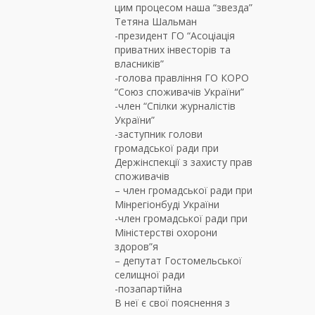
цим процесом наша “звезда”
Тетяна Шальман
-президент ГО “Асоціація
приватних інвесторів та
власників”
-голова правління ГО КОРО
“Союз споживачів України”
-член “Спілки журналістів
України”
-заступник голови
громадської ради при
Держінспекції з захисту прав
споживачів
– член громадської ради при
Мінрегіонбуді України
-член громадської ради при
Міністерстві охорони
здоров”я
– депутат Гостомельської
селищної ради
-позапартійна
В неї є свої пояснення з