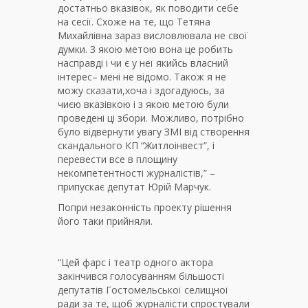
достатньо вказівок, як поводити себе
на сесії. Схоже на те, що Тетяна
Михайлівна зараз висловлювала не свої
думки. З якою метою вона це робить
насправді і чи є у неї якийсь власний
інтерес– мені не відомо. Також я не
можу сказати,хоча і здогадуюсь, за
чиєю вказівкою і з якою метою були
проведені ці збори. Можливо, потрібно
було відвернути увагу ЗМІ від створення
скандального КП “Житлоінвест”, і
перевести все в площину
некомпетентності журналістів,” –
припускає депутат Юрій Марчук.
Попри незаконність проекту рішення
його таки прийняли.
“Цей фарс і театр одного актора
закінчився голосуванням більшості
депутатів Гостомельської селищної
ради за те, щоб журналісти спростували