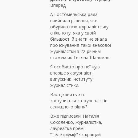
Вперед.
А Гостомельська рада
прийняла рішення, яке
обурило всю журналістську
спільноту, яка у своїй
більшості й знати не знала
про існування такої знакової
журнаілстки з 22-річним
стажем як Тетяна Шальман.
Я особисто про неї чую
вперше як журнаіст і
випускник Інституту
журналістики.
Вас цікавить хто
заступиться за журналістів
селищного рівня?
Вже підписали: Наталія
Соколенко, журналістка,
лауреатка премії
“Телетріумф” як кращий