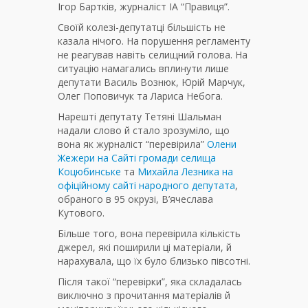
Ігор Бартків, журналіст ІА “Правиця”.
Своїй колезі-депутатці більшість не
казала нічого. На порушення регламенту
не реагував навіть селищний голова. На
ситуацію намагались вплинути лише
депутати Василь Вознюк, Юрій Марчук,
Олег Поповичук та Лариса Небога.
Нарешті депутату Тетяні Шальман
надали слово й стало зрозуміло, що
вона як журналіст “перевірила”
Олени
Жежери на Сайті громади селища
Коцюбинське
та
Михайла Лезника на
офіційному сайті народного депутата
,
обраного в 95 окрузі, В’ячеслава
Кутового.
Більше того, вона перевірила кількість
джерел, які поширили ці матеріали, й
нарахувала, що їх було близько півсотні.
Після такої “перевірки”, яка складалась
виключно з прочитання матеріалів й