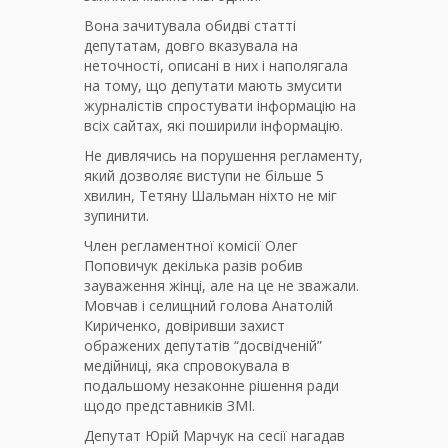
Вона зачитувала обидві статті
депутатам, довго вказувала на
неточності, описані в них і наполягала
на тому, що депутати мають змусити
журналістів спростувати інформацію на
всіх сайтах, які поширили інформацію.
Не дивлячись на порушення регламенту,
який дозволяє виступи не більше 5
хвилин, Тетяну Шальман ніхто не міг
зупинити.
Член регламентної комісії Олег
Поповичук декілька разів робив
зауваження жінці, але на це не зважали.
Мовчав і селищний голова Анатолій
Кириченко, довіривши захист
ображених депутатів “досвідченій”
медійниці, яка спровокувала в
подальшому незаконне рішення ради
щодо представників ЗМІ.
Депутат Юрій Марчук на сесії нагадав