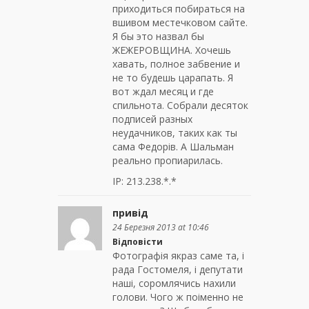
приходиться побираться на
вшивом местечковом сайте.
Я бы это назвал бы
ЖЕЖЕРОВЩИНА. Хочешь
хавать, полное забвение и
не то будешь царапать. Я
вот ждал месяц и где
спильнота. Собрали десяток
подписей разных
неудачников, таких как ты
сама Федорів. А Шальман
реально пропиарилась.
IP: 213.238.*.*
привід
24 Березня 2013 at 10:46
Відповісти
Фотографія якраз саме та, і
рада Гостомеля, і депутати
наші, соромлячись нахили
голови. Чого ж поіменно не