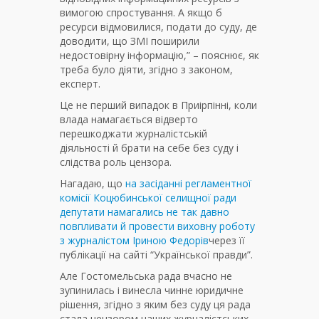
вимогою спростування. А якщо б
ресурси відмовилися, подати до суду, де
доводити, що ЗМІ поширили
недостовірну інформацію,” – пояснює, як
треба було діяти, згідно з законом,
експерт.
Це не перший випадок в Приірпінні, коли
влада намагається відверто
перешкоджати журналістській
діяльності й брати на себе без суду і
слідства роль цензора.
Нагадаю, що
на засіданні регламентної
комісії Коцюбинської селищної ради
депутати намагались не так давно
повпливати й провести виховну роботу
з журналістом Іриною Федорів
через її
публікації на сайті “Української правди”.
Але Гостомельська рада вчасно не
зупинилась і винесла чинне юридичне
рішення, згідно з яким без суду ця рада
стала цензором наших журналістських