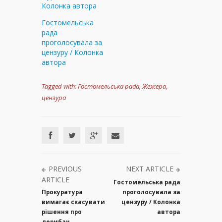
Колонка автора
Гостомельська
рада
проголосувала за
цензуру / Колонка
автора
Tagged with:
Гостомельська рада
,
Жежера
,
цензура
PREVIOUS
NEXT ARTICLE
ARTICLE
Гостомельська рада
Прокуратура
проголосувала за
вимагає скасувати
цензуру / Колонка
рішення про
автора
дерибан