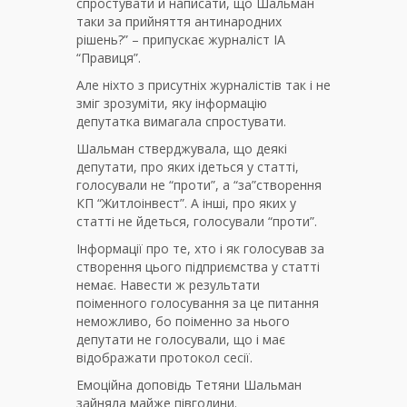
спростувати й написати, що Шальман
таки за прийняття антинародних
рішень?” – припускає журналіст ІА
“Правиця”.
Але ніхто з присутніх журналістів так і не
зміг зрозуміти, яку інформацію
депутатка вимагала спростувати.
Шальман стверджувала, що деякі
депутати, про яких ідеться у статті,
голосували не “проти”, а “за”створення
КП “Житлоінвест”. А інші, про яких у
статті не йдеться, голосували “проти”.
Інформації про те, хто і як голосував за
створення цього підприємства у статті
немає. Навести ж результати
поіменного голосування за це питання
неможливо, бо поіменно за нього
депутати не голосували, що і має
відображати протокол сесії.
Емоційна доповідь Тетяни Шальман
зайняла майже півгодини.