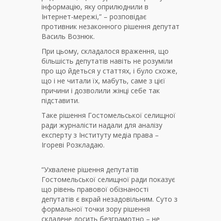
інформацію, яку оприлюднили в
Інтернет-мережі,” – розповідає
противник незаконного рішення депутат
Василь Вознюк.
При цьому, складалося враження, що
більшість депутатів навіть не розуміли
про що йдеться у статтях, і було схоже,
що і не читали їх, мабуть, саме з цієї
причини і дозволили жінці себе так
підставити.
Таке рішення Гостомельської селищної
ради журналісти надали для аналізу
експерту з Інституту медіа права –
Ігореві Розкладаю.
“Ухвалене рішення депутатів
Гостомельської селищної ради показує
що рівень правової обізнаності
депутатів є вкрай незадовільним. Суто з
формальної точки зору рішення
складене досить безграмотно – не