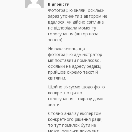
Відповісти
Фотографію зняли, оскільки
зараз уточнити з автором не
вдалося, чи дійсно світлина
не відповідала моменту
голосування (автор поза
зоною).
Не виключено, що
фотографію адміністратор
міг поставити помилково,
оскільки на адресу редакції
прийшов окремо текст й
світлини.
Щойно з’ясуємо щодо фото
конкретно цього
голосування – одразу дамо
знати.
Стовно аналізу експертом
конкретного рішення ради,
то тут помилок бути не
може, оскільки документ