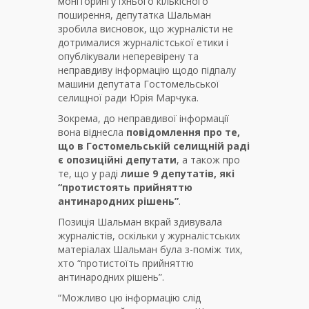
моніторингу їхнього кількісного
поширення, депутатка Шальман
зробила висновок, що журналісти не
дотрималися журналістської етики і
опублікували неперевірену та
неправдиву інформацію щодо підпалу
машини депутата Гостомельської
селищної ради Юрія Марчука.
Зокрема, до неправдивої інформації
вона віднесла
повідомлення про те,
що в Гостомельській селищній раді
є опозиційні депутати
, а також про
те, що у раді
лише 9 депутатів, які
“протистоять прийняттю
антинародних рішень”
.
Позиція Шальман вкрай здивувала
журналістів, оскільки у журналістських
матеріалах Шальман була з-поміж тих,
хто “протистоїть прийняттю
антинародних рішень”.
“Можливо цю інформацію слід