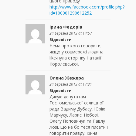
цього приводу
http://www.facebook.com/profile.php?
id=100001290612252
Ірина Федорів
24 Березня 2013 at 14:57
Відповісти
Нема про кого говорити,
якщо у соцмережі людина
like-нула сторінку Наталії
Королевської.
Олена Жежера
24 Березня 2013 at 17:31
Відповісти
Дякую депутатам
Гостомельської селищної
ради Вадиму Дубасу, Юрію
Марчуку, Ларисі Небозі,
Олегу Поповичук та Павлу
Лозі, що не боїтеся писати і
говорити правду. Ірина