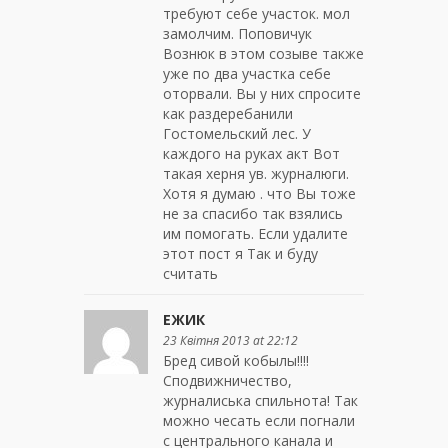
требуют себе участок. мол
замолчим. Поповичук
Вознюк в этом созыве также
уже по два участка себе
оторвали. Вы у них спросите
как раздеребанили
Гостомельский лес. У
каждого на руках акт Вот
такая херня ув. журналюги.
Хотя я думаю . что Вы тоже
не за спасибо так взялись
им помогать. Если удалите
этот пост я Так и буду
считать
ЕЖИК
23 Квітня 2013 at 22:12
Бред сивой кобылы!!!!
Сподвижничество,
журналиська спильнота! Так
можно чесать если погнали
с центрального канала и