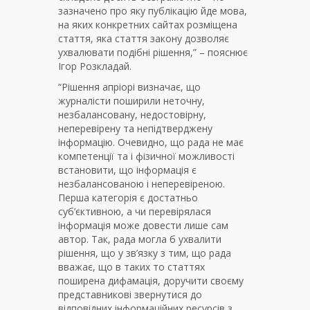
зазначено про яку публікацію йде мова,
на яких конкретних сайтах розміщена
стаття, яка стаття закону дозволяє
ухвалювати подібні рішення,” – пояснює
Ігор Розкладай.
“Рішення апріорі визначає, що
журналісти поширили неточну,
незбалансовану, недостовірну,
неперевірену та непідтверджену
інформацію. Очевидно, що рада не має
компетенції та і фізичної можливості
встановити, що інформація є
незбалансованою і неперевіреною.
Перша категорія є достатньо
суб’єктивною, а чи перевірялася
інформація може довести лише сам
автор. Так, рада могла б ухвалити
рішення, що у зв’язку з тим, що рада
вважає, що в таких то статтях
поширена дифамація, доручити своєму
представникові звернутися до
відповідних інформаційних ресурсів з