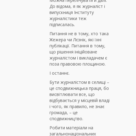
Можна перелічувати й далі.
До відома, я як журналіст і
випускниця Інституту
журналістики теж
підписалась.
Питання не в тому, хто така
Жежера чи Лєзнік, які їхні
публікації. Питання в тому,
що рішення ініційоване
журналістом і викладачем є
поза правовою площиною.
І останнє.
Бути журналістом в селищі –
це сподвижницька праця, бо
висвітлювати все, що
відбувається у місцевій владі
і чого, як правило, не знає
громада, – це
сподвижництво.
Робити матеріали на
загальнонаціональних