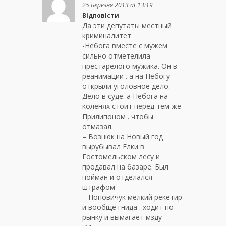
25 Березня 2013 at 13:19
Відповісти
Да эти депутаты местный
криминалитет
-Небога вместе с мужем
сильно отметелила
престарелого мужика. Он в
реанимации . а на Небогу
открыли уголовное дело.
Дело в суде. а Небога на
коленях стоит перед тем же
Прилипоном . чтобы
отмазал.
– Вознюк на Новый год
вырубывал Елки в
Гостомельском лесу и
продавал на базаре. Был
пойман и отделался
штрафом
– Поповичук мелкий рекетир
и вообще гнида . ходит по
рынку и вымагает мзду