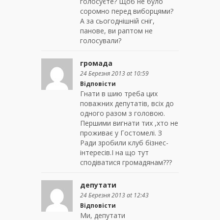
голосуєте? Щоб не було
соромно перед виборцями?
А за сьогоднішній сніг,
панове, ви раптом не
голосували?
громада
24 Березня 2013 at 10:59
Відповісти
Гнати в шию треба цих
поважних депутатів, всіх до
одного разом з головою.
Першими вигнати тих ,хто не
проживає у Гостомелі. З
Ради зробили клуб бізнес-
інтересів.І на що тут
сподіватися громадянам???
депутати
24 Березня 2013 at 12:43
Відповісти
Ми, депутати