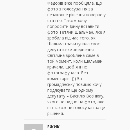
Федорів вже пообіцяла, що
фото з голосування за
незаконне рішення поверне у
статтю. Також хочу
попросити Ірину вставити
фото Тетяни Шальман, яке я
зробила під час того, як
Шальман зачитувала своє
депутатське звернення.
Світлина зроблена саме в
той момент, коли Шальман
кричала, щоб я її не
фотографувала. Без
коментарів. ))) За
громадянську позицію хочу
подякувати ще одному
депутату – Василю Вознюку,
якого не видно на фото, але
він також не голосував за це
рішення.
ЕЖИК