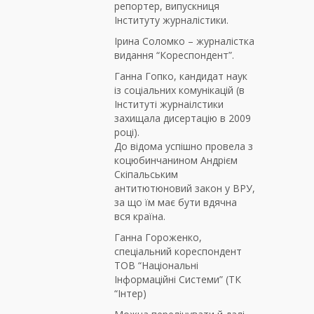
репортер, випускниця
Інституту журналістики.
Ірина Соломко – журналістка
видання “Кореспондент”.
Ганна Гопко, кандидат наук
із соціальних комунікацій (в
Інституті журнаілстики
захищала дисертацію в 2009
році).
До відома успішно провела з
коцюбинчанином Андрієм
Скіпальським
антитютюновий закон у ВРУ,
за що їм має бути вдячна
вся країна.
Ганна Гороженко,
спеціальний кореспондент
ТОВ “Національні
Інформаційні Системи” (ТК
“Інтер)