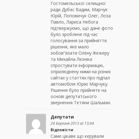
Гостомельської селищної
ради Дубас Вадим, Марчук
Юрій, Поповичук Олег, Лоза
Павло, Лариса Небога
підтвержуємо, що дане фото
було зроблене під час
голосування за прийняття
рішення, яке мало
зобов”язати Олену Жежеру
та Михайла Лезніка
спростувати інформацію,
оприлюднену ними на різних
сайтах у статтях про підпал
автомобіля Юрію Марчуку.
Рішення було прийняте на
основі депутатського
звернення Тетяни Шальман.
Депутати
24 Березня 2013 at 13:04
Відповісти
Саме цікаве що керували