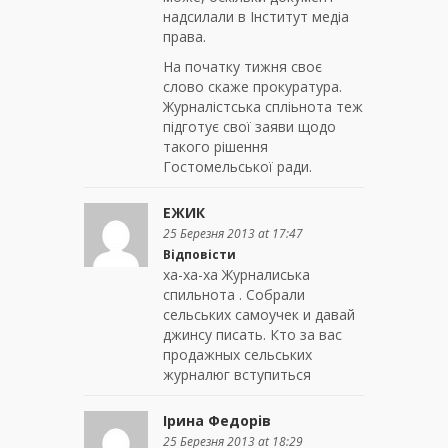
надсилали в Інститут медіа
права.
На початку тижня своє
слово скаже прокуратура.
Журналістська спліьнота теж
підготує свої заяви щодо
такого рішення
Гостомельської ради.
ЕЖИК
25 Березня 2013 at 17:47
Відповісти
ха-ха-ха Журналиська
спильнота . Собрали
сельських самоучек и давай
джинсу писать. Кто за вас
продажных сельських
журналюг вступиться
Ірина Федорів
25 Березня 2013 at 18:29