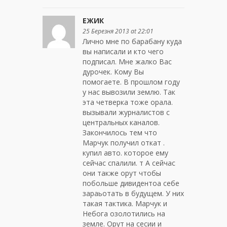
ЕЖИК
25 Березня 2013 at 22:01
Лично мне по барабану куда
вы написали и кто чего
подписал. Мне жалко Вас
дурочек. Кому Вы
помогаете. В прошлом году
у нас вывозили землю. Так
эта четверка тоже орала.
вызывали журналистов с
центральных каналов.
Закончилось тем что
Марчук получил откат .
купил авто. которое ему
сейчас спалили. т А сейчас
они также орут чтобы
побольше дивидентоа себе
зараьотать в будущем. У них
такая тактика. Марчук и
Небога озолотились на
земле. Орут на сесии и