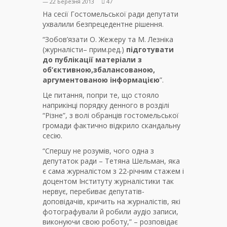
— 22 Березня 2013
47
На сесії Гостомельської ради депутати
ухвалили безпрецедентне рішення.
“Зобов’язати О. Жежеру та М. Лезніка
(журналісти– прим.ред.)
підготувати
до публікації матеріали з
об’єктивною,збалансованою,
аргументованою інформацією
”.
Це питання, попри те, що стояло
наприкінці порядку денного в розділі
“Різне”, з волі обранців гостомельської
громади фактично відкрило скандальну
сесію.
“Спершу не розумів, чого одна з
депутаток ради – Тетяна Шельман, яка
є сама журналістом з 22-річним стажем і
доцентом Інституту журналістики так
нервує, перебиває депутатів-
доповідачів, кричить на журналістів, які
фотографували й робили аудіо записи,
виконуючи свою роботу,” – розповідає