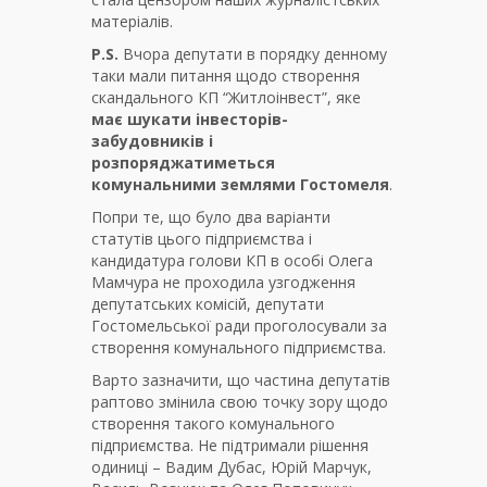
матеріалів.
P.S.
Вчора депутати в порядку денному
таки мали питання щодо створення
скандального КП “Житлоінвест”, яке
має шукати інвесторів-
забудовників і
розпоряджатиметься
комунальними землями Гостомеля
.
Попри те, що було два варіанти
статутів цього підприємства і
кандидатура голови КП в особі Олега
Мамчура не проходила узгодження
депутатських комісій, депутати
Гостомельської ради проголосували за
створення комунального підприємства.
Варто зазначити, що частина депутатів
раптово змінила свою точку зору щодо
створення такого комунального
підприємства. Не підтримали рішення
одиниці – Вадим Дубас, Юрій Марчук,