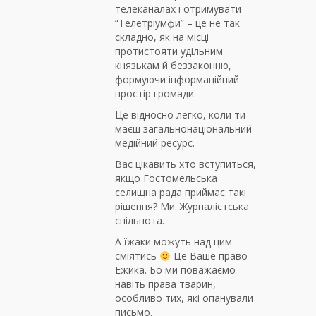
телеканалах і отримувати
“Телетріумфи” – це не так
складно, як на місці
протистояти удільним
князькам й беззаконню,
формуючи інформаційний
простір громади.
Це відносно легко, коли ти
маєш загальнонаціональний
медійний ресурс.
Вас цікавить хто вступиться,
якщо Гостомельська
селищна рада приймає такі
рішення? Ми. Журналістська
спільнота.
А їжаки можуть над цим
сміятись
Це Ваше право
Ежика. Бо ми поважаємо
навіть права тварин,
особливо тих, які опанували
письмо.