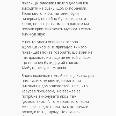
прізвища, власники яких відмовилися
виходити на сцену, щоб їх побачили.
Після цього, ніби, питання були
вичерпані, потрібно було закривати
сесію, почав грати гімн, та раптом ми
почули крик “виключіть музику!” і хтось
вимкнув звук.
У центрі уваги опинився голова
афганців (чесно не пригадую як його
прізвище) і почав говорити, що вони не
так домовлялися, що це не той список,
що повинен бути другий список.
Мабуть, кинули афганців.
Знову включили гімн, його іще кілька раз
намагалися зупиняти, вимагаючи
виконання домовленостей. Та ті, хто
керував процесом, не вважав за
потрібне виконувати якісь там
“домовленості”, то ж після того, коли
ми нарешті доспівали гімн, всі почали
розходитись додому. Це сталося