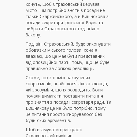
хочуть, щоб Страховський керував
місто – їм потрібно зняти з посади не
тільки Скаржинського, а й Вишнякова з
посади секретаря Ірпінської Ради, та
вибрати Страховського тоді згідно
Закону.
Тоді він, Страховський, буде виконувати
обов’язки міського голови, хоча я
вважаю, що це має бути представник
від опозиційної партії тому, що це буде
правильно за логікою революції.
Схоже, що з-поміж накручених
спортсменів, знайшлося кілька хлопців,
які зрозуміли, що їх розводять. Вони
почали вимагати поставити питання
про зняття з посади і секретаря ради. Та
Вишнякову це не було потрібно, тому
це питання просто ігнорувалося без
будь-яких аргументів.
Щоб вгамувати пристрасті
Страховський вирішив