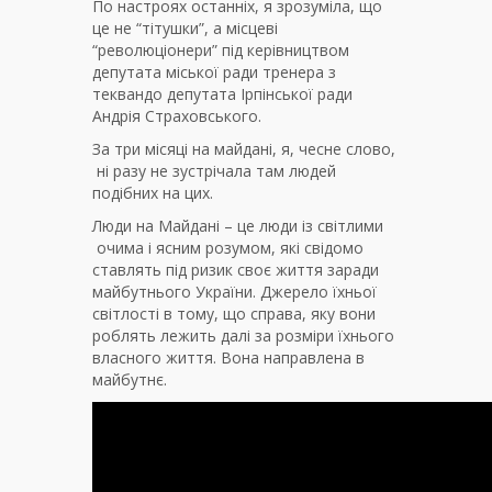
По настроях останніх, я зрозуміла, що
це не “тітушки”, а місцеві
“революціонери” під керівництвом
депутата міської ради тренера з
теквандо депутата Ірпінської ради
Андрія Страховського.
За три місяці на майдані, я, чесне слово,
ні разу не зустрічала там людей
подібних на цих.
Люди на Майдані – це люди із світлими
очима і ясним розумом, які свідомо
ставлять під ризик своє життя заради
майбутнього України. Джерело їхньої
світлості в тому, що справа, яку вони
роблять лежить далі за розміри їхнього
власного життя. Вона направлена в
майбутнє.