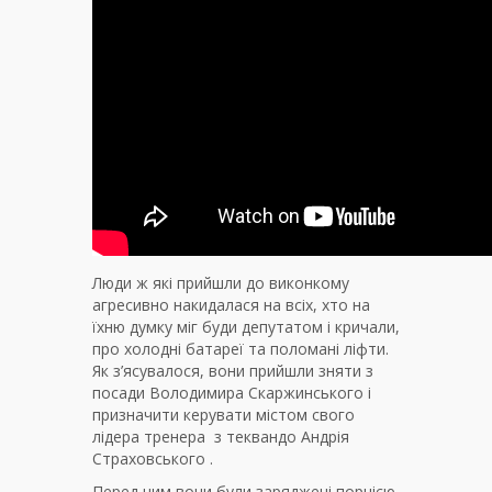
Люди ж які прийшли до виконкому
агресивно накидалася на всіх, хто на
їхню думку міг буди депутатом і кричали,
про холодні батареї та поломані ліфти.
Як з’ясувалося, вони прийшли зняти з
посади Володимира Скаржинського і
призначити керувати містом свого
лідера тренера з теквандо Андрія
Страховського .
Перед цим вони були заряджені порцією