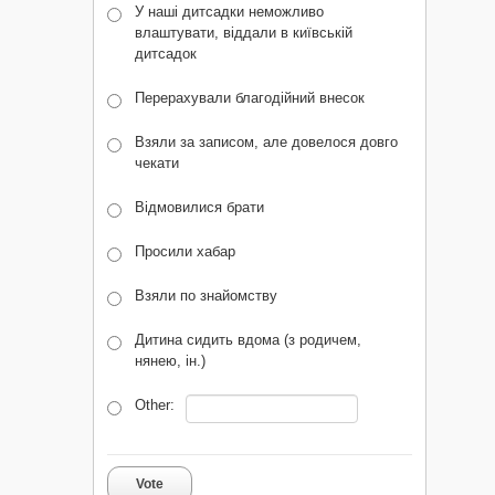
У наші дитсадки неможливо
влаштувати, віддали в київській
дитсадок
Перерахували благодійний внесок
Взяли за записом, але довелося довго
чекати
Відмовилися брати
Просили хабар
Взяли по знайомству
Дитина сидить вдома (з родичем,
нянею, ін.)
Other:
Vote