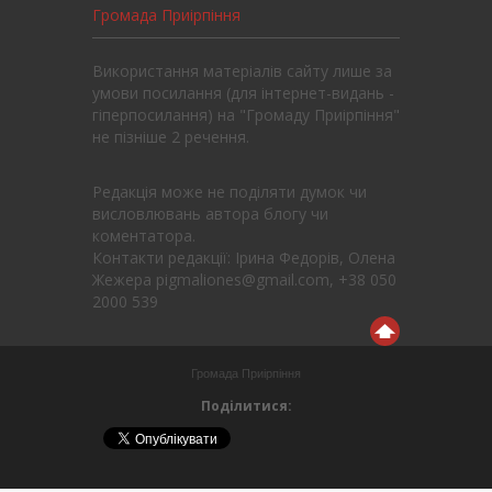
Громада Приірпіння
Використання матеріалів сайту лише за
умови посилання (для інтернет-видань -
гіперпосилання) на "Громаду Приірпіння"
не пізніше 2 речення.
Редакція може не поділяти думок чи
висловлювань автора блогу чи
коментатора.
Контакти редакції: Ірина Федорів, Олена
Жежера pigmaliones@gmail.com, +38 050
2000 539
Громада Приірпіння
Поділитися: