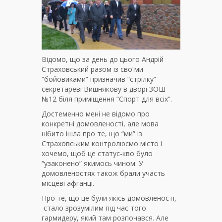
Відомо, що за день до цього Андрій
Страховський разом із своїми
“бойовиками” призначив “стрілку”
секретареві Вишнякову в дворі ЗОШ
№12 біля приміщення “Спорт для всіх”.
Достеменно мені не відомо про
конкретні домовленості, але мова
нібито ішла про те, що “ми” із
Страховським контролюємо місто і
хочемо, щоб це статус-кво було
“узаконено” якимось чином. У
домовленостях також брали участь
місцеві афганці.
Про те, що це були якісь домовленості,
стало зрозумілим під час того
гармидеру, який там розпочався. Але