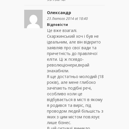
Олександр
23 Лютого 2014 at 18:40
Відповісти
Це вже взагалі.
Скаржинський хоч і був не
ідеальним, але він відкрито
заявляв про свої вади та
причетність до правлячої
еліти. Ці ж псевдо-
революціонери,вкрай
знахабніли.
Я ще достатньо молодий (18
років), але мене глибоко
зачіпають подібні речі,
особливо коли це
відбувається в місті в якому
я родився та виріс, під
проводом людей більшість з
яких з цим містом пов.язує
лише бізнес.
В цій ситуації виникло