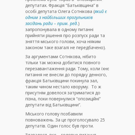
депутатах. Фракція “Батьківщина” в
особі депутата Олега Сотнікова (
який є
одним з найбільших прогульників
засідань ради – прим. ред.
)
запропонувала в одному питанні
прийняти рішення про розпуск ради та
зняття міського голови, хоча ніяким
законом таке взагалі не передбачено).
За аргументами Сотнікова, нібито
тільки так можна добитися повного
перезавантаження ради. Тому, коли їхнє
питання не внесли до порядку денного,
фракція Батьківщини покинула зал,
таким чином нестало кворуму. То ж
присутнім довелося затриматися до
пізна, поки повернулися “опозиційні”
депутати від Батьківщини”.
Міського голову позбавили
повноважень. За це проголосувало 25
депутатів. Один голос був проти.
Здавалося, все – головне питання