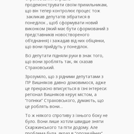
продемонструвати своїм прихильникам,
що він тепер контролює процес тож
закликав депутатів зібратися в
понеділок , щоб сформувати новий
виконком (який має бути сформований з
представників новоствореного
об’єднання) і зажадав від них обіцянки,
що вони прийдуть у понеділок.
Всі депутати підняли руки в знак того,
що вони зроблять так, як сказав
Страховський.
Зрозуміло, що з рідними депутатами з
ПР Вишняков давно домовимося, адже
це прекрасно вписується в їзні інтереси:
регіонал Вишняков керує містом, а
“гопніки” Страховського, думають, що
це роблять вони…
То ж ніякого спротиву з їхнього боку не
було. Вони лише хотіли швидше зняти
Скаржинського та піти додому. Але
проблема була якраз в “опозиційних”