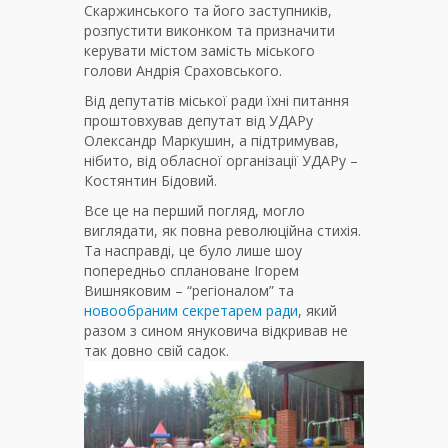
Скаржинського та його заступників,
розпустити виконком та призначити
керувати містом замість міського
голови Андрія Сраховського.
Від депутатів міської ради їхні питання
проштовхував депутат від УДАРу
Олександр Маркушин, а підтримував,
нібито, від обласної організації УДАРу –
Костянтин Бідовий.
Все це на перший погляд, могло
виглядати, як повна революційна стихія.
Та насправді, це було лише шоу
попередньо сплановане Ігорем
Вишняковим – “регіоналом” та
новообраним секретарем ради
, який
разом з сином януковича відкривав не
так довно свій садок.