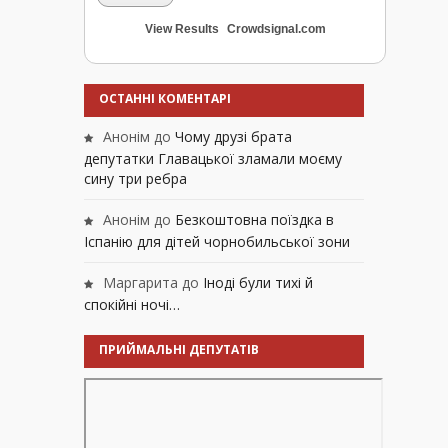
View Results
Crowdsignal.com
ОСТАННІ КОМЕНТАРІ
Анонім
до
Чому друзі брата
депутатки Главацької зламали моєму
сину три ребра
Анонім
до
Безкоштовна поїздка в
Іспанію для дітей чорнобильської зони
Маргарита
до
Іноді були тихі й
спокійні ночі…
ПРИЙМАЛЬНІ ДЕПУТАТІВ