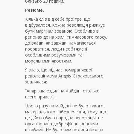
близько 23 години.
Резюме.
Кілька слів від себе про тре, що
відбувалося. Кожна революція ризикує
бути маргіналізованою. Особливо в
регіонах де на хвилі тимчасового хаосу,
до влади, як завжди, намагаються
прорватися, люди необтяжені
особливими розумовими та
моральними якостями.
Я знаю, що під час помаранчевої
революції мама Андрія Страховського,
хвалилася:
“Андрюша ездил на майдан, столько
всего привез”…
Цього разу на майдані не було такого
матеріального забезпечення, тому, що
це дійсно було народна революція, не
організована добре фінансованими
штабами. Не було чим поживитися на