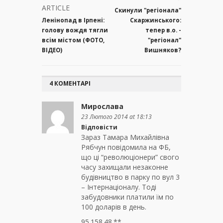
ARTICLE
Скинули "регіонала"
Ленінопад в Ірпені:
Скаржинського:
голову вождя тягли
тепер в.о. -
всім містом (ФОТО,
"регіонал"
ВІДЕО)
Вишняков?
4 КОМЕНТАРІ
Мирослава
23 Лютого 2014 at 18:13
Відповісти
Зараз Тамара Михайлівна
Рябчун повідомила на ФБ,
що ці “революціонери” свого
часу захищали незаконне
будівництво в парку по вул 3
– Інтернаціоналу. Тоді
забудовники платили їм по
100 доларів в день.
95.158.48.**