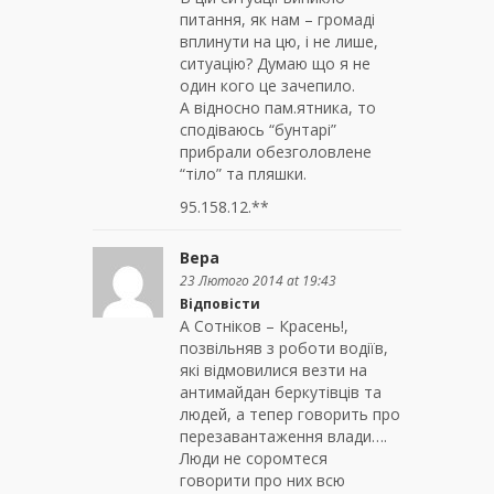
питання, як нам – громаді
вплинути на цю, і не лише,
ситуацію? Думаю що я не
один кого це зачепило.
А відносно пам.ятника, то
сподіваюсь “бунтарі”
прибрали обезголовлене
“тіло” та пляшки.
95.158.12.**
Вера
23 Лютого 2014 at 19:43
Відповісти
А Сотніков – Красень!,
позвільняв з роботи водіїв,
які відмовилися везти на
антимайдан беркутівців та
людей, а тепер говорить про
перезавантаження влади….
Люди не соромтеся
говорити про них всю