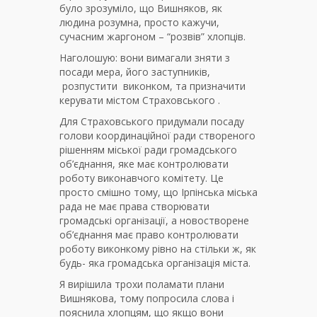
було зрозуміло, що Вишняков, як
людина розумна, просто кажучи,
сучасним жаргоном – “розвів” хлопців.
Наголошую: вони вимагали зняти з
посади мера, його заступників,
розпустити виконком, та призначити
керувати містом Страховського .
Для Страховського придумали посаду
голови координаційної ради створеного
рішенням міської ради громадського
об’єднання, яке має контролювати
роботу виконавчого комітету. Це
просто смішно тому, що Ірпінська міська
рада не має права створювати
громадські організації, а новостворене
об’єднання має право контролювати
роботу виконкому рівно на стільки ж, як
будь- яка громадська організація міста.
Я вирішила трохи поламати плани
Вишнякова, тому попросила слова і
пояснила хлопцям, що якщо вони