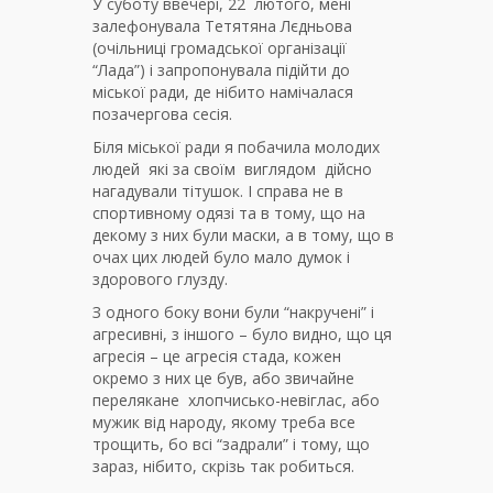
У суботу ввечері, 22 лютого, мені
залефонувала Тетятяна Лєдньова
(очільниці громадської організації
“Лада”) і запропонувала підійти до
міської ради, де нібито намічалася
позачергова сесія.
Біля міської ради я побачила молодих
людей які за своїм виглядом дійсно
нагадували тітушок. І справа не в
спортивному одязі та в тому, що на
декому з них були маски, а в тому, що в
очах цих людей було мало думок і
здорового глузду.
З одного боку вони були “накручені” і
агресивні, з іншого – було видно, що ця
агресія – це агресія стада, кожен
окремо з них це був, або звичайне
перелякане хлопчисько-невіглас, або
мужик від народу, якому треба все
трощить, бо всі “задрали” і тому, що
зараз, нібито, скрізь так робиться.