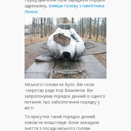
адреналіну,
знявши голову з пам’ятника
Леніна.
Міського голови не було. Вів сесію
секретар ради Ігор Вишняков. Він
запропонував порядок денний із одного
питання: про забезпечення порядку у
місті.
Та присутніх такий порядок денний
зовсім не влаштовув. Вони зажадали
зняття з посади міського голови