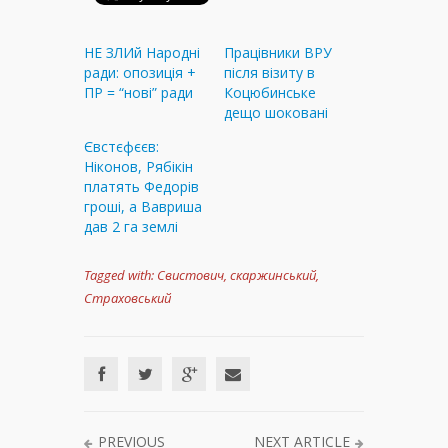
НЕ ЗЛИй Народні
Працівники ВРУ
ради: опозиція +
після візиту в
ПР = “нові” ради
Коцюбинське
дещо шоковані
Євстєфєєв:
Ніконов, Рябікін
платять Федорів
гроші, а Вавриша
дав 2 га землі
Tagged with:
Свистович
,
скаржинський
,
Страховський
PREVIOUS
NEXT ARTICLE