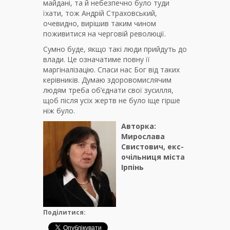
майдані, та й небезпечно було туди
їхати, тож Андрій Страховський,
очевидно, вирішив таким чином
поживитися на черговій революції.
Сумно буде, якщо такі люди прийдуть до
влади. Це означатиме повну її
маргіналізацію. Спаси нас Бог від таких
керівників. Думаю здоровомислячим
людям треба об’єднати свої зусилля,
щоб після усіх жертв не було іще гірше
ніж було.
Авторка:
Мирослава
Свистович, екс-
очільниця міста
Ірпінь
Поділитися: