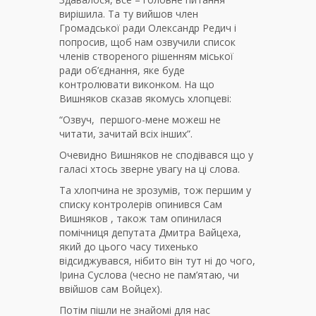
вирішила. Та ту вийшов член
Громадської ради Олександр Редич і
попросив, щоб нам озвучили список
членів створеного рішенням міської
ради об’єднання, яке буде
контролювати виконком. На що
Вишняков сказав якомусь хлопцеві:
“Озвуч, першого-мене можеш не
читати, зачитай всіх інших”.
Очевидно Вишняков не сподівався що у
галасі хтось зверне увагу на ці слова.
Та хлопчина не зрозумів, тож першим у
списку контролерів опинився Сам
Вишняков , також там опинилася
помічниця депутата Дмитра Вайцеха,
який до цього часу тихенько
відсиджувався, нібито він тут ні до чого,
Ірина Суслова (чесно не пам’ятаю, чи
ввійшов сам Войцех).
Потім пішли не знайомі для нас