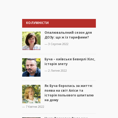
КОЛУМНІСТИ
Опалювальлний сезон для
ДОЗу: що ж із тарифами?
— 3 Серпня 2022
Буча – київське Беверлі Хілс,
історія злету
— 2 Липня 2022
Як Буча боролась за життя:
поява на світ Аліси та
історія польового шпиталю
на дому
— 7 Квітня 2022