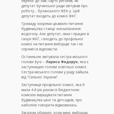
перебіг до лав Партії регоінів, як
депутат Бучанської ради звітував про
роботу… бучанського ЖЕК-у. Цей
депутат входить до комісії ЖКГ.
Громаду зокрема цікавило питання
будівництва станції знезалізнення
водогону. Але депутат, яких і працює в
галузі ЖКГ, і входить до профільної
комісії на питання виборців так і не
спромігся відповісти.
Останньою звітувала сестра міського
голови Бучі –
Лариса Федорук
, яка є
заступницею голови освітньої комісії.
Сестра міського голови у раду зайшла
від “Сильної України”.
Заступниця профільної комісії, яка б
мала 4-й рік разом із бюджетною
комісією вирішувати питання
будівництва шкіл та дитсадків, про
наболіле говорити відмовилась.
Загалом обурило, коли мені, виборцю,