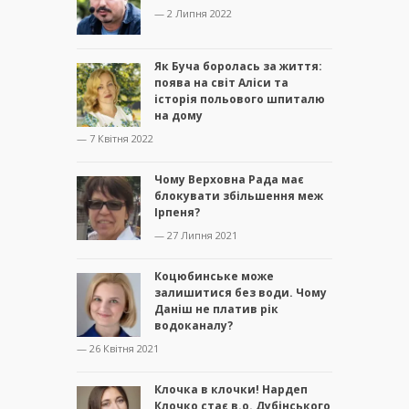
— 2 Липня 2022
Як Буча боролась за життя:
поява на світ Аліси та
історія польового шпиталю
на дому
— 7 Квітня 2022
Чому Верховна Рада має
блокувати збільшення меж
Ірпеня?
— 27 Липня 2021
Коцюбинське може
залишитися без води. Чому
Даніш не платив рік
водоканалу?
— 26 Квітня 2021
Клочка в клочки! Нардеп
Клочко стає в.о. Дубінського