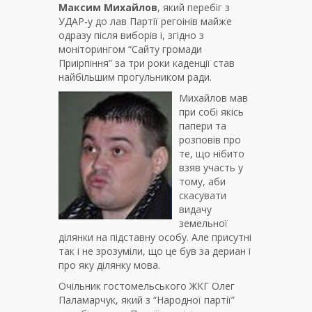
Максим Михайлов
, який перебіг з
УДАР-у до лав Партії регоінів майже
одразу після виборів і, згідно з
моніторингом “Сайту громади
Приірпіння” за три роки каденції став
найбільшим прогульником ради.
Михайлов мав
при собі якісь
папери та
розповів про
те, що нібито
взяв участь у
тому, аби
скасувати
видачу
земельної
ділянки на підставну особу. Але присутні
так і не зрозуміли, що це був за дериан і
про яку ділянку мова.
Очільник гостомельського ЖКГ Олег
Паламарчук, який з “Народної партії”