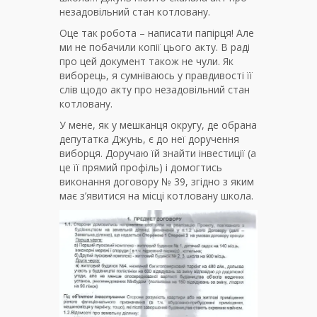
незадовільний стан котловану.
Оце так робота – написати папірця! Але
ми не побачили копії цього акту. В раді
про цей документ також не чули. Як
виборець, я сумніваюсь у правдивості її
слів щодо акту про незадовільний стан
котловану.
У мене, як у мешканця округу, де обрана
депутатка Джунь, є до неї доручення
виборця. Доручаю їй знайти інвестиції (а
це її прямий профіль) і домогтись
виконання договору № 39, згідно з яким
має з’явитися на місці котловану школа.