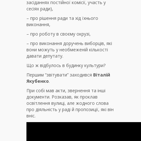
засіданнях постійної комісії, участь у
сесіях ради),
– про рішення ради та хід їхнього
виконання,
– про роботу в своєму окрузі,
– про виконання доручень виборців, які
вони можуть у необмеженій кількості
давати депутату.
Що ж відбулось в будинку культури?
Першим “звітувати” заходився
Віталій
Якубенко
.
При собі мав акти, звернення та інші
документи. Розказав, як проклав
освітлення вулиці, але жодного слова
про діяльність у раді й пропозиції, які він
вніс.