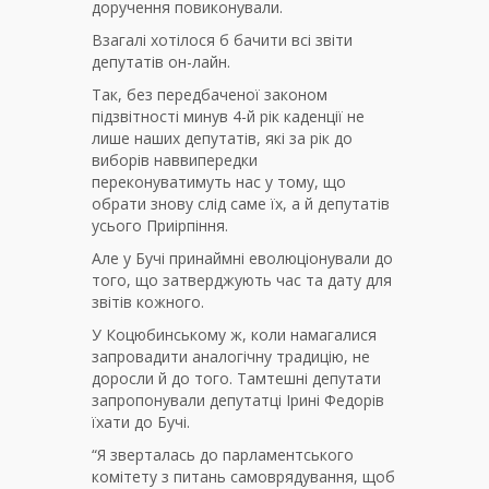
доручення повиконували.
Взагалі хотілося б бачити всі звіти
депутатів он-лайн.
Так, без передбаченої законом
підзвітності минув 4-й рік каденції не
лише наших депутатів, які за рік до
виборів наввипередки
переконуватимуть нас у тому, що
обрати знову слід саме їх, а й депутатів
усього Приірпіння.
Але у Бучі принаймні еволюціонували до
того, що затверджують час та дату для
звітів кожного.
У Коцюбинському ж, коли намагалися
запровадити аналогічну традицію, не
доросли й до того. Тамтешні депутати
запропонували депутатці Ірині Федорів
їхати до Бучі.
“Я зверталась до парламентського
комітету з питань самоврядування, щоб