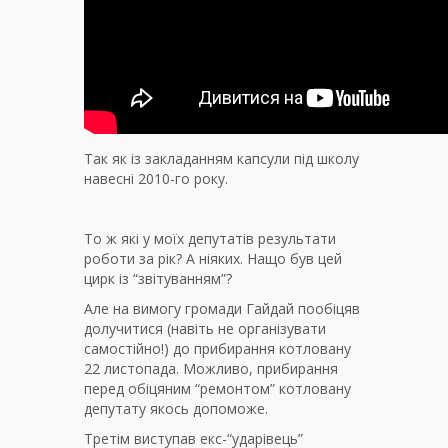
Так як із закладанням капсули під школу
навесні 2010-го року.
То ж які у моїх депутатів результати
роботи за рік? А ніяких. Нащо був цей
цирк із “звітуванням”?
Але на вимогу громади Гайдай пообіцяв
долучитися (навіть не організувати
самостійно!) до прибирання котловану
22 листопада. Можливо, прибирання
перед обіцяним “ремонтом” котловану
депутату якось допоможе.
Третім виступав екс-“ударівець”