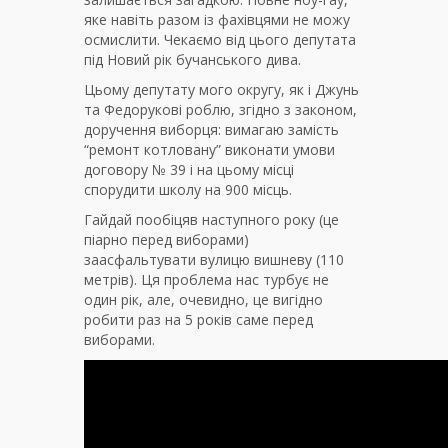
яке навіть разом із фахівцями не можу
осмислити. Чекаємо від цього депутата
під Новий рік бучанського дива.
Цьому депутату мого округу, як і Джунь
та Федорукові роблю, згідно з законом,
доручення виборця: вимагаю замість
“ремонт котловану” виконати умови
договору № 39 і на цьому місці
спорудити школу на 900 місць.
Гайдай пообіцяв наступного року (це
піарно перед виборами)
заасфальтувати вулицю вишневу (110
метрів). Ця проблема нас турбує не
один рік, але, очевидно, це вигідно
робити раз на 5 років саме перед
виборами.