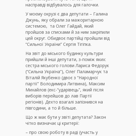
насправді відбувалось для галочки.
У моєму окрузі є два депутати – Галина
Джунь, яку обрали за мажоритарною
системою, та Олег Гайдай, який
пройшов за списками й за ним закріпили
цей округ. Обидвоє партійці пройшли від
“Сильної України” Сергія Тігіпка.
На звіт до міського будинку культури
прийшли й інші депутати, з-поміж яких:
сестра міського голови Лариса Федорук
(“Сильна Україна”), Олег Паламарчук та
Віталій Якубенко (двоє з “Народної
партії” Володимира Литвина), Максим
Михайлов (екс-“ударівець”, який після
виборів перейшов до лав Партії
регіонів). Дехто взагалі запізнився на
півгодини, а то й більше.
Що ж має бути у звіті депутата? Закон
чітко визначає ці критерії:
– про свою роботу в раді (участь у