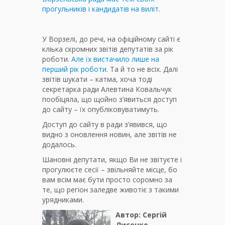
прогульників і кандидатів на виліт
.
У Ворзелі, до речі, на офіційному сайті є
кліька скромних звітів депутатів за рік
роботи.
Але їх вистачило лише на
перший рік роботи
. Та й то не всіх. Далі
звітів шукати – катма, хоча тоді
секретарка ради Алевтина Ковальчук
пообіцяла, що щойно з’явиться доступ
до сайту – їх опубліковуватимуть.
Доступ до сайту в ради з’явився, що
видно з оновлення новин, але звітів не
додалось.
Шановні депутати, якщо Ви не звітуєте і
прогулюєте сесії – звільняйте місце, бо
вам всім має бути просто соромно за
те, що регіон заледве животіє з такими
урядниками.
Автор: Сергій
Лисенко,