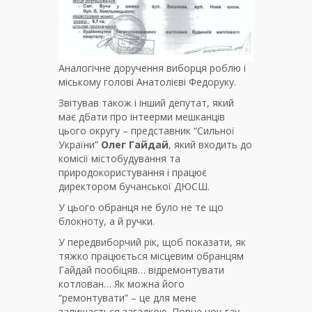
Аналогічне доручення виборця роблю і
міському голові Анатолієві Федоруку.
Звітував також і інший депутат, який
має дбати про інтеерми мешканців
цього округу – представник “Сильної
України”
Олег Гайдай
, який входить до
комісії містобудування та
природокористування і працює
директором бучанської ДЮСШ.
У цього обранця не було не те що
блокноту, а й ручки.
У передвиборчий рік, щоб показати, як
тяжко працюється місцевим обранцям
Гайдай пообіцяв… відремонтувати
котлован… Як можна його
“ремонтувати” – це для мене
залишається загадкою. Повне ноу-гау,