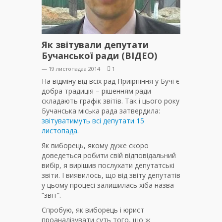
Як звітували депутати
Бучанської ради (ВІДЕО)
— 19 листопадаа 2014
1
На відміну від всіх рад Приірпіння у Бучі є
добра традиція – рішенням ради
складають графік звітів. Так і цього року
Бучанська міська рада затвердила:
звітуватимуть всі депутати 15
листопада
.
Як виборець, якому дуже скоро
доведеться робити свій відповідальний
вибір, я вирішив послухати депутатські
звіти. І виявилось, що від звіту депутатів
у цьому процесі залишилась хіба назва
“звіт”.
Спробую, як виборець і юрист
проаналізувати суть того, що ж