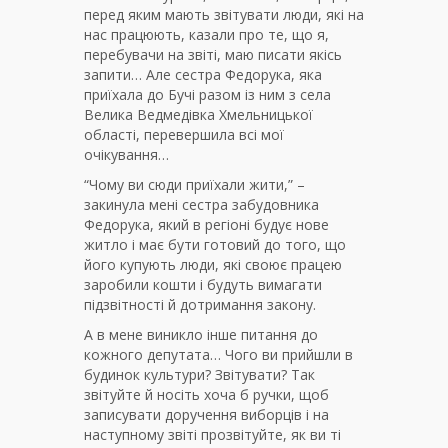
перед яким мають звітувати люди, які на
нас працюють, казали про те, що я,
перебувачи на звіті, маю писати якісь
запити… Але сестра Федорука, яка
приїхала до Бучі разом із ним з села
Велика Ведмедівка Хмельницької
області, перевершила всі мої
очікування…
“Чому ви сюди приїхали жити,” –
закинула мені сестра забудовника
Федорука, який в регіоні будує нове
житло і має бути готовий до того, що
його купують люди, які своює працею
заробили кошти і будуть вимагати
підзвітності й дотримання закону.
А в мене виникло інше питання до
кожного депутата… Чого ви прийшли в
будинок культури? Звітувати? Так
звітуйте й носіть хоча б ручки, щоб
записувати доручення виборців і на
наступному звіті прозвітуйте, як ви ті