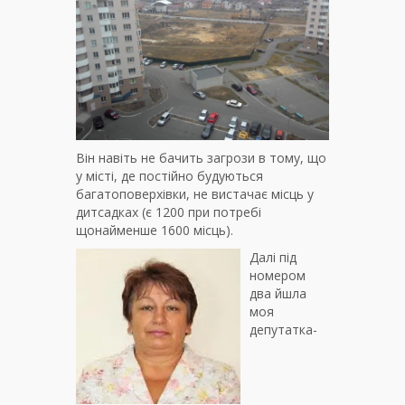
Він навіть не бачить загрози в тому, що
у місті, де постійно будуються
багатоповерхівки, не вистачає місць у
дитсадках (є 1200 при потребі
щонайменше 1600 місць).
Далі під
номером
два йшла
моя
депутатка-