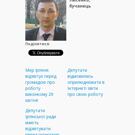
бучанець
Поділитися:
Мер Ірпеня
Депутати
відзвітує перед
відмовились
громадою про
оприлюднювати в
роботу
Інтернеті звіти
виконкому 29
про свою роботу
квітня
Депутати
Ірпінської ради
мають
відзвітувати
перед громадою