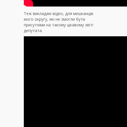
Теж викладаю відео, для мешканців
мого округу, які не змогли бути
присутніми на такому цікавому звіті
депутата.