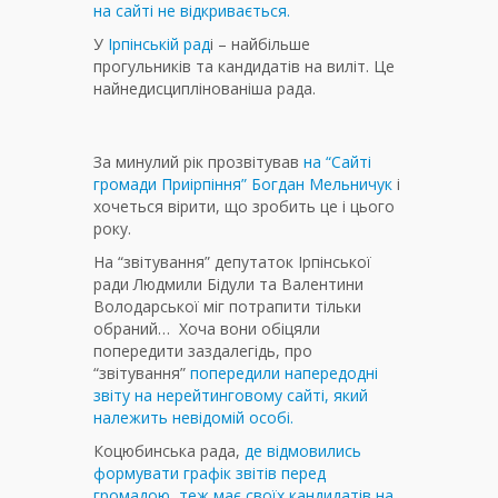
на сайті не відкривається.
У
Ірпінській рад
і – найбільше
прогульників та кандидатів на виліт. Це
найнедисциплінованіша рада.
За минулий рік прозвітував
на “Сайті
громади Приірпіння” Богдан Мельничук
і
хочеться вірити, що зробить це і цього
року.
На “звітування” депутаток Ірпінської
ради Людмили Бідули та Валентини
Володарської міг потрапити тільки
обраний… Хоча вони обіцяли
попередити заздалегідь, про
“звітування”
попередили напередодні
звіту на нерейтинговому сайті, який
належить невідомій особі.
Коцюбинська рада,
де відмовились
формувати графік звітів перед
громадою, теж має своїх кандидатів на