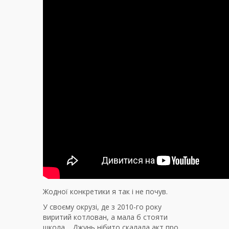
Жодної конкретики я так і не почув.
У своєму окрузі, де з 2010-го року
виритий котлован, а мала б стояти
школа… Джунь нібито скалала акт про