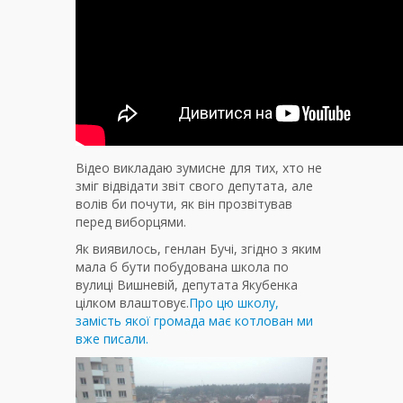
Відео викладаю зумисне для тих, хто не
зміг відвідати звіт свого депутата, але
волів би почути, як він прозвітував
перед виборцями.
Як виявилось, генлан Бучі, згідно з яким
мала б бути побудована школа по
вулиці Вишневій, депутата Якубенка
цілком влаштовує.
Про цю школу,
замість якої громада має котлован ми
вже писали.