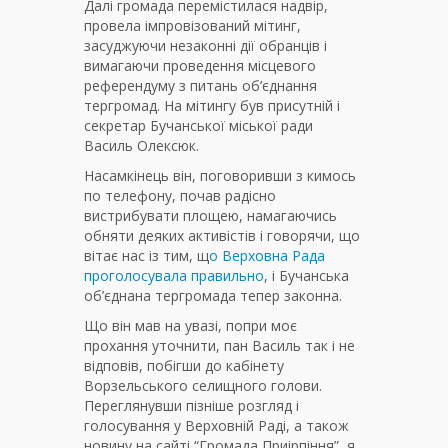
Далі громада перемістилася надвір,
провела імпровізований мітинг,
засуджуючи незаконні дії обранців і
вимагаючи проведення місцевого
референдуму з питань об’єднання
тергромад. На мітингу був присутній і
секретар Бучанської міської ради
Василь Олексюк.
Насамкінець він, поговоривши з кимось
по телефону, почав радісно
вистрибувати площею, намагаючись
обняти деяких активістів і говорячи, що
вітає нас із тим, щ
о Верховна Рада
проголосувала правильно
, і Бучанська
об’єднана тергромада тепер законна.
Що він мав на увазі, попри моє
прохання уточнити, пан Василь так і не
відповів, побігши до кабінету
Ворзельського селищного голови.
Переглянувши пізніше розгляд і
голосування у Верховній Раді, а також
новину на сайті “Громада Приірпіння”, я