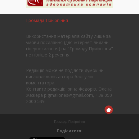
Громада Приірпіння
Використання матеріалів сайту лише за
умови посилання (для інтернет-видань -
гіперпосилання) на "Громаду Приірпіння"
не пізніше 2 речення.
Редакція може не поділяти думок чи
висловлювань автора блогу чи
коментатора.
Контакти редакції: Ірина Федорів, Олена
Жежера pigmaliones@gmail.com, +38 050
2000 539
Громада Приірпіння
Поділитися: