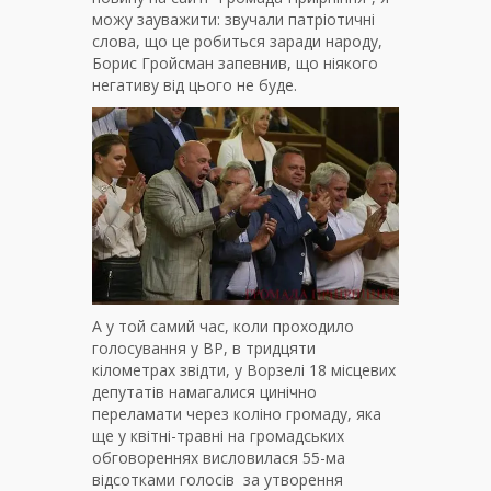
можу зауважити: звучали патріотичні
слова, що це робиться заради народу,
Борис Гройсман запевнив, що ніякого
негативу від цього не буде.
А у той самий час, коли проходило
голосування у ВР, в тридцяти
кілометрах звідти, у Ворзелі 18 місцевих
депутатів намагалися цинічно
переламати через коліно громаду, яка
ще у квітні-травні на громадських
обговореннях висловилася 55-ма
відсотками голосів за утворення