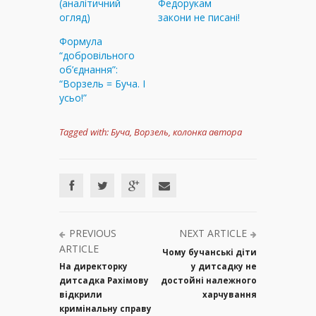
(аналітичний
Федорукам
огляд)
закони не писані!
Формула
“добровільного
об’єднання”:
“Ворзель = Буча. І
усьо!”
Tagged with:
Буча
,
Ворзель
,
колонка автора
PREVIOUS
NEXT ARTICLE
ARTICLE
Чому бучанські діти
На директорку
у дитсадку не
дитсадка Рахімову
достойні належного
відкрили
харчування
кримінальну справу