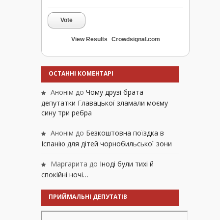
Vote
View Results
Crowdsignal.com
ОСТАННІ КОМЕНТАРІ
Анонім
до
Чому друзі брата
депутатки Главацької зламали моєму
сину три ребра
Анонім
до
Безкоштовна поїздка в
Іспанію для дітей чорнобильської зони
Маргарита
до
Іноді були тихі й
спокійні ночі…
ПРИЙМАЛЬНІ ДЕПУТАТІВ