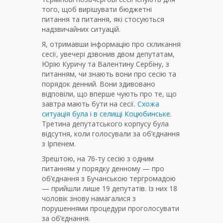
того, щоб вирішувати бюджетні
питання та питання, які стосуються
надзвичайних ситуацій.
Я, отримавши інформацію про скликання
сесії, увечері дзвонив двом депутатам,
Юрію Куричу та Валентину Сербіну, з
питанням, чи знають вони про сесію та
порядок денний. Вони здивовано
відповіли, що вперше чують про те, що
завтра мають бути на сесії.
Схожа
ситуація була і в селищі Коцюбинське
.
Третина депутатського корпусу була
відсутня, коли голосували за об’єднання
з Ірпенем.
Зрештою, на 76-ту сесію з одним
питанням у порядку денному — про
об’єднання з Бучанською тергромадою
— прийшли лише 19 депутатів. Із них 18
чоловік знову намагалися з
порушеннями процедури проголосувати
за об’єднання.