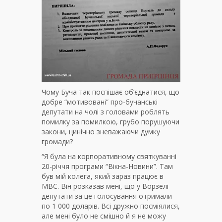
Чому Буча так поспішає об’єднатися, що
добре “мотивовані” про-бучанські
депутати на чолі з головами роблять
помилку за помилкою, грубо порушуючи
закони, цинічно зневажаючи думку
громади?
“Я була на корпоративному святкуванні
20-річчя програми “Вікна-Новини”. Там
був мій колега, який зараз працює в
МВС. Він розказав мені, що у Ворзелі
депутати за це голосування отримали
по 1 000 доларів. Всі дружно посміялися,
але мені було не смішно й я не можу