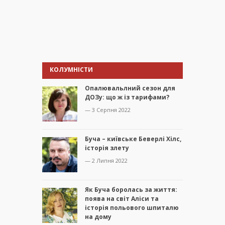
КОЛУМНІСТИ
Опалювальлний сезон для
ДОЗу: що ж із тарифами?
— 3 Серпня 2022
Буча – київське Беверлі Хілс,
історія злету
— 2 Липня 2022
Як Буча боролась за життя:
поява на світ Аліси та
історія польового шпиталю
на дому