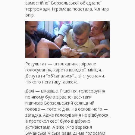
самостійної Ворзельської об’єднаної
тергромади. І громада повстала, чинила
опір.
Результат — штовханина, зірване
голосування, карета швидкої, міліція.
Депутати “об’єдналися”… зі стусанами.
Ніякого негативу, авжеж.
Далі — цікавіше. Рішення, голосовуння
по якому було зірване, все-таки
підписав Ворзельський селищний
голова — того ж дня. На основі чого —
загадка. Адже голосування не відбулося,
а протокол сесії було відібрано
активістами. А вже 7-го вересня
Бучанська міська рада 23-ма голосами