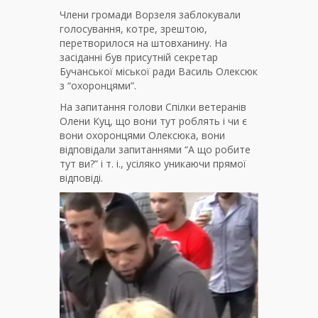
Члени громади Ворзеля заблокували
голосування, котре, зрештою,
перетворилося на штовханину. На
засіданні був присутній секретар
Бучанської міської ради Василь Олексюк
з “охоронцями”.
На запитання голови Спілки ветеранів
Олени Куц, що вони тут роблять і чи є
вони охоронцями Олексюка, вони
відповідали запитаннями “А що робите
тут ви?” і т. і., усіляко уникаючи прямої
відповіді.