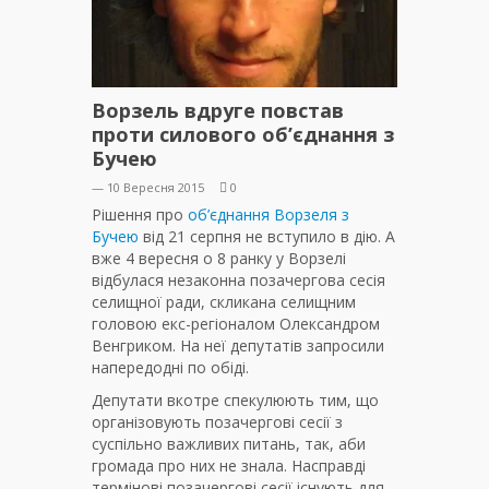
Ворзель вдруге повстав
проти силового об’єднання з
Бучею
— 10 Вересня 2015
0
Рішення про
об’єднання Ворзеля з
Бучею
від 21 серпня не вступило в дію. А
вже 4 вересня о 8 ранку у Ворзелі
відбулася незаконна позачергова сесія
селищної ради, скликана селищним
головою екс-регіоналом Олександром
Венгриком. На неї депутатів запросили
напередодні по обіді.
Депутати вкотре спекулюють тим, що
організовують позачергові сесії з
суспільно важливих питань, так, аби
громада про них не знала. Насправді
термінові позачергові сесії існують для