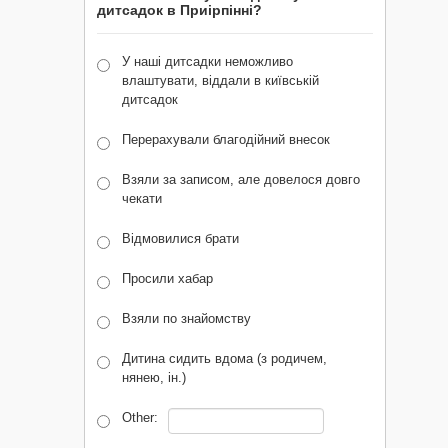
дитсадок в Приірпінні?
У наші дитсадки неможливо
влаштувати, віддали в київській
дитсадок
Перерахували благодійний внесок
Взяли за записом, але довелося довго
чекати
Відмовилися брати
Просили хабар
Взяли по знайомству
Дитина сидить вдома (з родичем,
нянею, ін.)
Other: