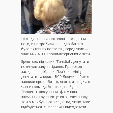
Ці люди спортивної зовнішності, втім,
погоди не зробили — надто багато
було активних ворзелян, серед яких — і
учасники АТО, і воїни-інтернаціоналісти.
Зрештою, під крики “Ганьба!”, депутати
покинули залу засідання. Протокол
засідання відібрали. Приїхала міліція —
депутати та юрист ВСР Людмила Рижко
заявили про побиття, якого, як свідчать
члени громади Ворзеля, не було.
Процес “голосування” фіксувала
знімальна група місцевого телеканалу,
тож у майбутнього слідства, якщо таке
відбудеться, є незалежні відеодокази.