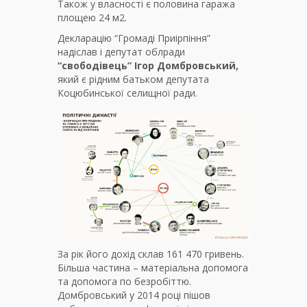
Також у власності є половина гаража
площею 24 м2.
Декларацію “Громаді Приірпіння”
надіслав і депутат облради
“свободівець” Ігор Домбровський,
який є рідним батьком депутата
Коцюбинської селищної ради.
За рік його дохід склав 161 470 гривень.
Більша частина – матеріальна допомога
та допомога по безробіттю.
Домбровський у 2014 році пішов