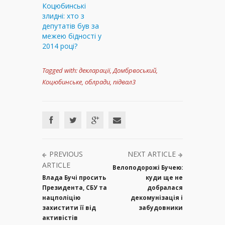
Коцюбинські
злидні: хто з
депутатів був за
межею бідності у
2014 році?
Tagged with:
декларації
,
Домбрвоський
,
Коцюбинське
,
облради
,
підвал3
PREVIOUS
NEXT ARTICLE
ARTICLE
Велоподорожі Бучею:
Влада Бучі просить
куди ще не
Президента, СБУ та
добралася
нацполіцію
декомунізація і
захистити її від
забудовники
активістів