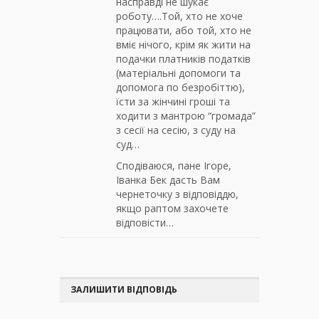
насправді не шукає
роботу….Той, хто не хоче
працювати, або той, хто не
вміє нічого, крім як жити на
подачки платників податків
(матеріальні допомоги та
допомога по безробіттю),
їсти за жінчині гроші та
ходити з мантрою “громада”
з сесії на сесію, з суду на
суд…
Сподіваюся, пане Ігоре,
Іванка Бек дасть Вам
чернеточку з відповіддю,
якщо раптом захочете
відповісти…
ЗАЛИШИТИ ВІДПОВІДЬ