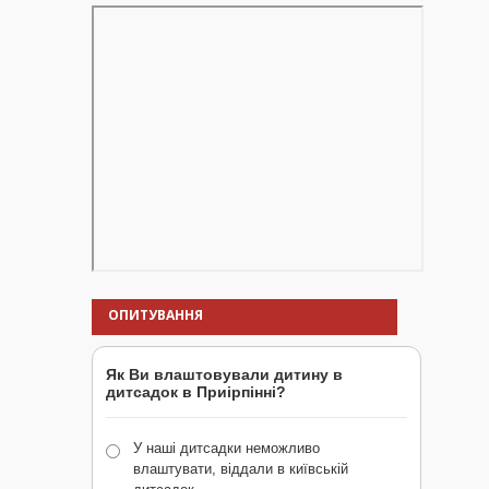
ОПИТУВАННЯ
Як Ви влаштовували дитину в
дитсадок в Приірпінні?
У наші дитсадки неможливо
влаштувати, віддали в київській