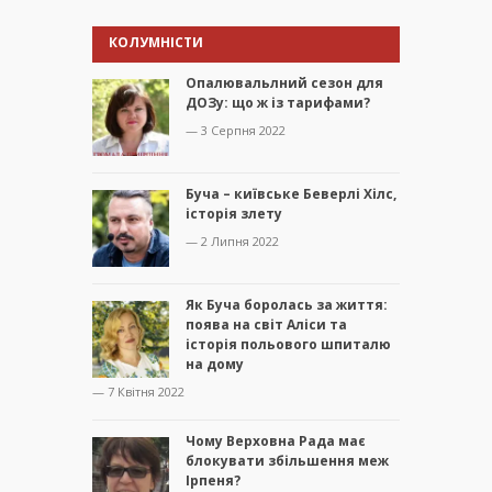
КОЛУМНІСТИ
Опалювальлний сезон для
ДОЗу: що ж із тарифами?
— 3 Серпня 2022
Буча – київське Беверлі Хілс,
історія злету
— 2 Липня 2022
Як Буча боролась за життя:
поява на світ Аліси та
історія польового шпиталю
на дому
— 7 Квітня 2022
Чому Верховна Рада має
блокувати збільшення меж
Ірпеня?