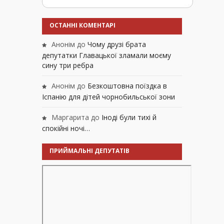
ОСТАННІ КОМЕНТАРІ
Анонім
до
Чому друзі брата
депутатки Главацької зламали моєму
сину три ребра
Анонім
до
Безкоштовна поїздка в
Іспанію для дітей чорнобильської зони
Маргарита
до
Іноді були тихі й
спокійні ночі…
ПРИЙМАЛЬНІ ДЕПУТАТІВ