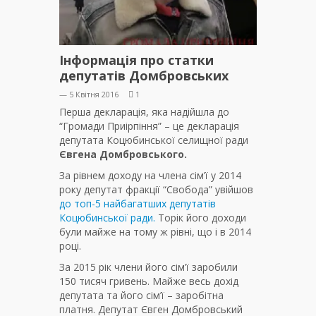
Інформація про статки
депутатів Домбровських
— 5 Квітня 2016
1
Перша декларація, яка надійшла до
“Громади Приірпіння” – це декларація
депутата Коцюбинської селищної ради
Євгена Домбровського.
За рівнем доходу на члена сім’ї у 2014
року депутат фракції “Свобода” увійшов
до топ-5 найбагатших депутатів
Коцюбинської ради.
Торік його доходи
були майже на тому ж рівні, що і в 2014
році.
За 2015 рік члени його сім’ї заробили
150 тисяч гривень. Майже весь дохід
депутата та його сім’ї – заробітна
платня. Депутат Євген Домбровський