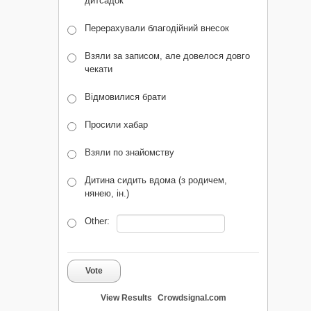
дитсадок
Перерахували благодійний внесок
Взяли за записом, але довелося довго
чекати
Відмовилися брати
Просили хабар
Взяли по знайомству
Дитина сидить вдома (з родичем,
нянею, ін.)
Other:
Vote
View Results
Crowdsignal.com