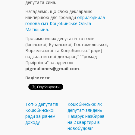
депутата-сина.
Нагадаємо, що свою декларацію
найпершою для громади
оприлюднила
голова смт Коцюбинське Ольга
Матюшина.
Просимо інших депутатів та голів
(Ірпінської, Бучанської, Гостомельської,
Ворзельської та Коцюбинської ради)
надсилати свої декларації “Громаді
Приірпіння” за адресою
pigmaliones@gmail.com
.
Поділитися:
Топ-5 депутатів
Коцюбинське: як
Коцюбинської
депутат-злидень
ради за рівнем
Назарук назбирав
доходу
на 2 квартири в
новобудові?