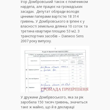
Ігор Домбровський також є помічником
нардепа, але працює на громадських
засадах. Депутат облради володіє
цінними паперами вартістю 18 314
гривень. У Домбровського в Ірпені є у
власності земельна ділянка 10 соток та
третина квартири площею 53 м2. З
транспортних засобів – Daewoo Sens
2007 року випуску.
У дружини Домбрвоського, яка за рік
заробила 150 тисяч гривень, значиться
таке ж майно, що й в декларації