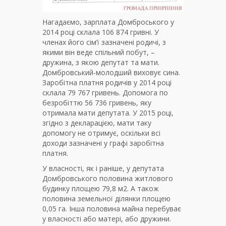
Нагадаємо, зарплата Домброського у
2014 році склала 106 874 гривні. У
членах його сім’ї зазначені родичі, з
якими він веде спільний побут, –
дружина, з якою депутат та мати.
Домбровський-молодший виховує сина.
Заробітна платня родичів у 2014 році
склала 79 767 гривень. Допомога по
безробіттю 56 736 гривень, яку
отримала мати депутата. У 2015 році,
згідно з декларацією, мати таку
допомогу не отримує, оскільки всі
доходи зазначені у графі заробітна
платня.
У власності, як і раніше, у депутата
Домбровського половина житлового
будинку площею 79,8 м2. А також
половина земельної ділянки площею
0,05 га. Інша половина майна перебуває
у власності або матері, або дружини.