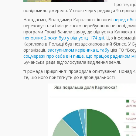
Про те, що
повідомило джерело. У свою чергу редакція 9 серпня
Нагадаємо, Володимир Карплюк втік вночі
перед обшу
переховується і місце свого перебування не повідомит
програми Гроші бачили заяву, де відпустка Каплюка т
неповних 2 роки був у відпустці 174 дні.
Цю інформацію
Карплюка в Польщі був незадекларований бізнес. У Бу
організації,
заступником керівника штабу
цієї ГО “Вс
соцмережі про себе він пише, що працює радником м
Бучанська рада відголосувала виділення землі.
“Громада Приірпіння” проводила опитування. Понад 45
те, що його притягнуть до відповідальності.