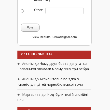
нянею, ін.)
Other:
Vote
View Results
Crowdsignal.com
ОСТАННІ КОМЕНТАРІ
Анонім
до
Чому друзі брата депутатки
Главацької зламали моєму сину три ребра
Анонім
до
Безкоштовна поїздка в
Іспанію для дітей чорнобильської зони
Маргарита
до
Іноді були тихі й спокійні
ночі…