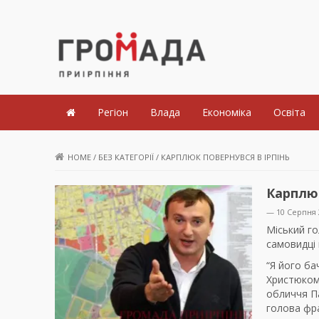
Громада Приірпіння
Регіон
Влада
Економіка
Освіта
HOME
/
БЕЗ КАТЕГОРІЇ
/
КАРПЛЮК ПОВЕРНУВСЯ В ІРПІНЬ
Карплюк
— 10 Серпня 
Міський го
самовидці 
“Я його ба
Христюком.
обличчя Па
голова фра