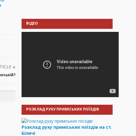
м
ВІДЕО
TICLE
янській?
РОЗКЛАД РУХУ ПРИМІСЬКИХ ПОЇЗДІВ
Розклад руху приміських поїздів на ст.
Біличі