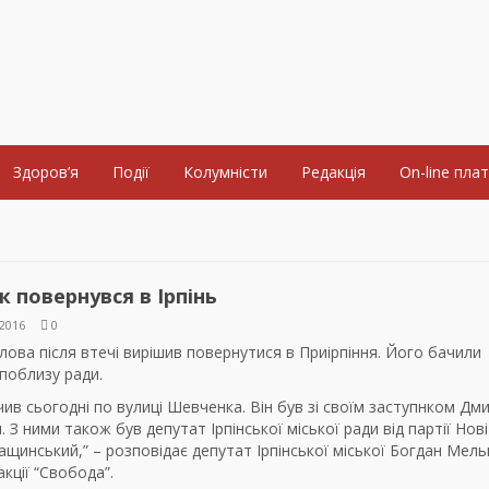
Здоров’я
Події
Колумністи
Редакція
On-line пла
 повернувся в Ірпінь
2016
0
лова після втечі вирішив повернутися в Приірпіння. Його бачили
поблизу ради.
чив сьогодні по вулиці Шевченка. Він був зі своїм заступнком Д
 З ними також був депутат Ірпінської міської ради від партії Нові
щинський,” – розповідає депутат Ірпінської міської Богдан Мель
кції “Свобода”.