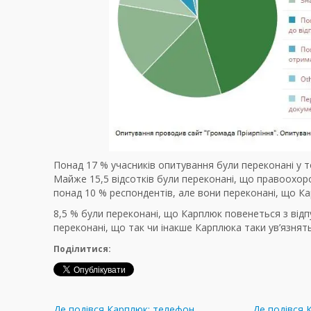
Понад 17 % учасників опитування були переконані у 
Майже 15,5 відсотків були переконані, що правоохоро
понад 10 % респондентів, але вони переконані, що К
8,5 % були переконані, що Карплюк повенеться з відпу
переконані, що так чи інакше Карплюка таки ув’язнять
Поділитися:
Де подівся Карплюк: телефон
Де подівся 