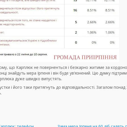
тому, що Карплюк не поверненться і безкарно житиме за кордоно
нці знайдуть мера Ірпеня і він буде ув’язнений. Цю думку підтри
арплюка дуже швидко випустять.
стки і його таки притягнуть до відповідальності. Загалом понад
.
Карплюк: телефон
Зама мера Ірпеня на 60 діб садять п