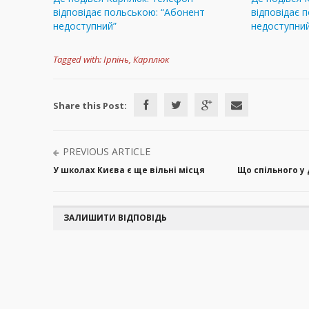
відповідає польською: “Абонент
відповідає 
недоступний”
недоступни
Tagged with:
Ірпінь
,
Карплюк
Share this Post:
PREVIOUS ARTICLE
У школах Києва є ще вільні місця
Що спільного у
ЗАЛИШИТИ ВІДПОВІДЬ