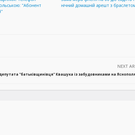
польською: "Абонент
нічний домашній арешт з браслето
й"
NEXT AR
 депутата "батьківщинівця" Квашука із забудовниками на Яснопол