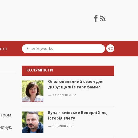
тежі
КОЛУМНІСТИ
Опалювальлний сезон для
ДОЗу: що ж із тарифами?
— 3 Серпня 2022
Буча – київське Беверлі Хілс,
митром
історія злету
— 2 Липня 2022
ничук,