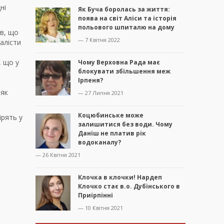
ні
Як Буча боролась за життя:
поява на світ Аліси та історія
польового шпиталю на дому
ив, що
— 7 Квітня 2022
алісти
, що у
Чому Верховна Рада має
блокувати збільшення меж
Ірпеня?
 як
— 27 Липня 2021
Коцюбинське може
ірять у
залишитися без води. Чому
Даніш не платив рік
водоканалу?
— 26 Квітня 2021
Клочка в клочки! Нардеп
Клочко стає в.о. Дубінського в
Приірпінні
— 10 Квітня 2021