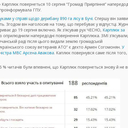
 Карплюк повернеться 10 серпня “Громаді Приірпіння” напередод
 проінформувала ГПУ.
ками у справі щодо дерибану 890 га лісу в Бучі.
Спершу він заяв
ь. Згодом він наголосив на тому, що перебуває у відпустці. Журн
риває до 19 серпня включно. Як з’ясував рух ЧЕСНО,
Карплюк за
 оприлюднили напередодні повернення Карплюка. ЗМІ з’ясували
чанській раді після цього видали землю громадській
еукраїнського союзу ветеранів АТО” є дехто Армен Согомонян.
У
іністра МВС Арсена Авакова
. Каплюк повернувся саме після того,
 % читачів були впевнені, що Карплюк повернеться знову й не в