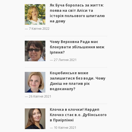
Як Буча боролась за життя:
поява на світ Аліси та
історія польового шпиталю
на дому
— 7 Квітня 2022
Чому Верховна Рада має
блокувати збільшення меж
Ірпеня?
— 27 Липня 2021
Коцюбинське може
залишитися без води. Чому
Даніш не платив рік
водоканалу?
— 26 Квітня 2021
Клочка в клочки! Нардеп
Клочко стає в.о. Дубінського
в Приірпінні
— 10 Квітня 2021