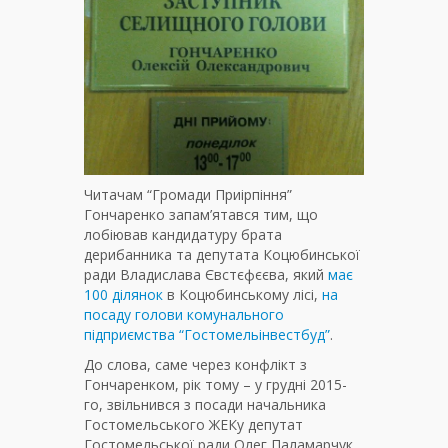
Читачам “Громади Приірпіння”
Гончаренко запам’ятався тим, що
лобіював кандидатуру брата
дерибанника та депутата Коцюбинської
ради Владислава Євстєфєєва, який
має
100 ділянок
в Коцюбинському лісі,
на
посаду голови комунального
підприємства “Гостомельінвестбуд”
.
До слова, саме через конфлікт з
Гончаренком, рік тому – у грудні 2015-
го, звільнився з посади начальника
Гостомельського ЖЕКу депутат
Гостомельської ради Олег Паламарчук.