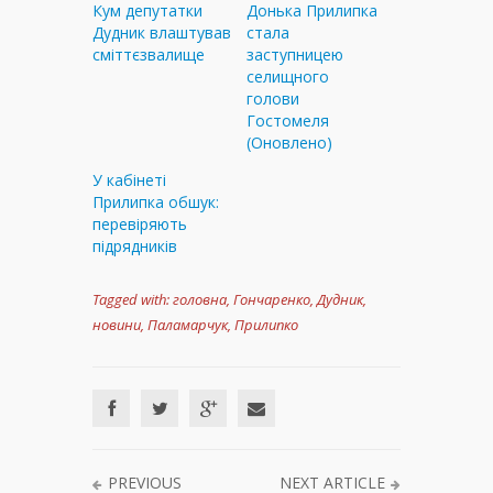
Кум депутатки
Донька Прилипка
Дудник влаштував
стала
сміттєзвалище
заступницею
селищного
голови
Гостомеля
(Оновлено)
У кабінеті
Прилипка обшук:
перевіряють
підрядників
Tagged with:
головна
,
Гончаренко
,
Дудник
,
новини
,
Паламарчук
,
Прилипко
PREVIOUS
NEXT ARTICLE