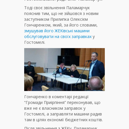
Тоді своє звільнення Паламарчук
пояснив тим, що не зійшовся з новим
заступником Прилипка Олексієм
Гончаренком, який, за його словами,
змушував його ЖЕКівські машини
обслуговувати на своїх заправках
у
Гостомелі.
Гончаренко в коментарі редакції
“Громади Приірпіння” переконував, що
вже не є власником заправок у
Гостомелі, а заправляти машини радив
там в цілях економії бюджетних коштів.
Після звільнення з ЖЕКу, Паламарчук