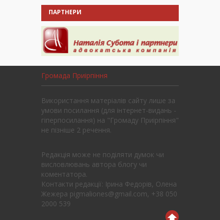
ПАРТНЕРИ
Громада Приірпіння
Використання матеріалів сайту лише за
умови посилання (для інтернет-видань -
гіперпосилання) на "Громаду Приірпіння"
не пізніше 2 речення.
Редакція може не поділяти думок чи
висловлювань автора блогу чи
коментатора.
Контакти редакції: Ірина Федорів, Олена
Жежера pigmaliones@gmail.com, +38 050
2000 539