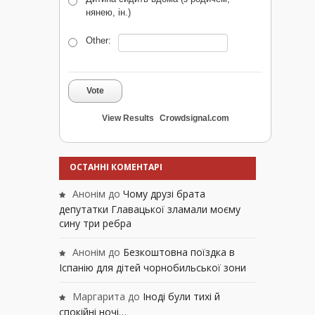
нянею, ін.)
Other:
Vote
View Results
Crowdsignal.com
ОСТАННІ КОМЕНТАРІ
Анонім
до
Чому друзі брата
депутатки Главацької зламали моєму
сину три ребра
Анонім
до
Безкоштовна поїздка в
Іспанію для дітей чорнобильської зони
Маргарита
до
Іноді були тихі й
спокійні ночі…