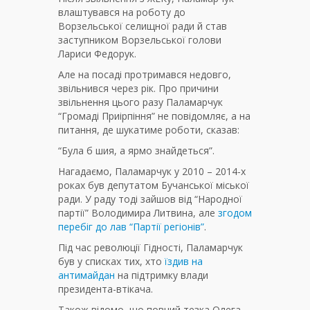
влаштувався на роботу до
Ворзельської селищної ради й став
заступником Ворзельської голови
Лариси Федорук.
Але на посаді протримався недовго,
звільнився через рік. Про причини
звільнення цього разу Паламарчук
“Громаді Приірпіння” не повідомляє, а на
питання, де шукатиме роботи, сказав:
“Була б шия, а ярмо знайдеться”.
Нагадаємо, Паламарчук у 2010 – 2014-х
роках був депутатом Бучанської міської
ради. У раду тоді зайшов від “Народної
партії” Володимира Литвина, але
згодом
перебіг до лав “Партії регіонів”
.
Під час революції Гідності, Паламарчук
був у списках тих, хто
їздив на
антимайдан
на підтримку влади
президента-втікача.
Також відомо, що повний тезка Олега