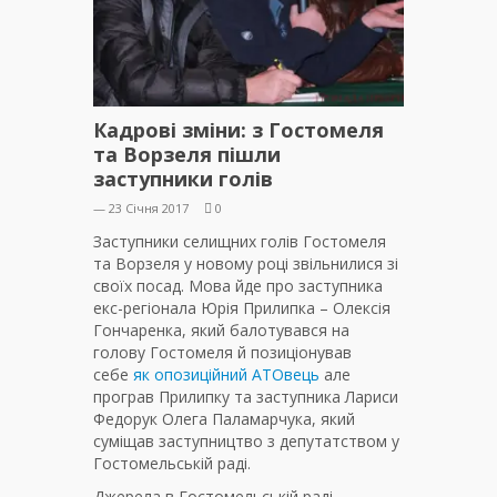
Кадрові зміни: з Гостомеля
та Ворзеля пішли
заступники голів
— 23 Січня 2017
0
Заступники селищних голів Гостомеля
та Ворзеля у новому році звільнилися зі
своїх посад. Мова йде про заступника
екс-регіонала Юрія Прилипка – Олексія
Гончаренка, який балотувався на
голову Гостомеля й позиціонував
себе
як опозиційний АТОвець
але
програв Прилипку та заступника Лариси
Федорук Олега Паламарчука, який
суміщав заступництво з депутатством у
Гостомельській раді.
Джерела в Гостомельській раді