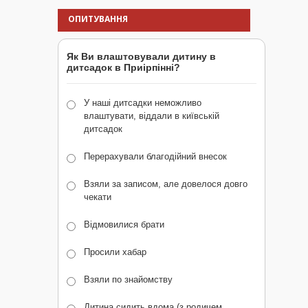
ОПИТУВАННЯ
Як Ви влаштовували дитину в
дитсадок в Приірпінні?
У наші дитсадки неможливо
влаштувати, віддали в київській
дитсадок
Перерахували благодійний внесок
Взяли за записом, але довелося довго
чекати
Відмовилися брати
Просили хабар
Взяли по знайомству
Дитина сидить вдома (з родичем,