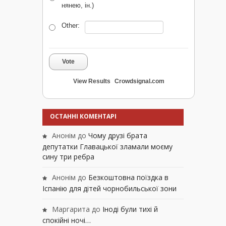
нянею, ін.)
Other:
Vote
View Results
Crowdsignal.com
ОСТАННІ КОМЕНТАРІ
Анонім
до
Чому друзі брата
депутатки Главацької зламали моєму
сину три ребра
Анонім
до
Безкоштовна поїздка в
Іспанію для дітей чорнобильської зони
Маргарита
до
Іноді були тихі й
спокійні ночі…