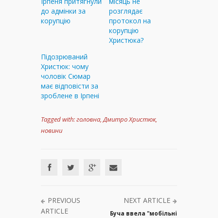
Ірпеня притягнули
місяць не
до адмінки за
розглядає
корупцію
протокол на
корупцію
Христюка?
Підозрюваний
Христюк: чому
чоловік Сюмар
має відповісти за
зроблене в Ірпені
Tagged with:
головна
,
Дмитро Христюк
,
новини
PREVIOUS
NEXT ARTICLE
ARTICLE
Буча ввела "мобільні