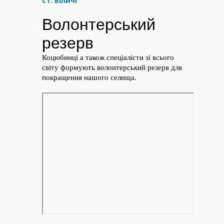
ст. Біличі