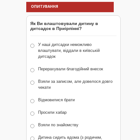
ОПИТУВАННЯ
Як Ви влаштовували дитину в
дитсадок в Приірпінні?
У наші дитсадки неможливо
влаштувати, віддали в київській
дитсадок
Перерахували благодійний внесок
Взяли за записом, але довелося довго
чекати
Відмовилися брати
Просили хабар
Взяли по знайомству
Дитина сидить вдома (з родичем,