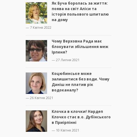
Як Буча боролась за життя:
поява на світ Аліси та
історія польового шпиталю
на дому
— 7 Квітня 2022
Чому Верховна Рада має
блокувати збільшення меж
Ірпеня?
— 27 Липня 2021
Коцюбинське може
залишитися без води. Чому
Даніш не платив рік
водоканалу?
— 26 Квітня 2021
Клочка в клочки! Нардеп
Клочко стає в.о. Дубінського
в Приірпінні
— 10 Квітня 2021