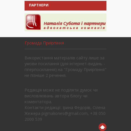
ПАРТНЕРИ
Громада Приірпіння
Використання матеріалів сайту лише за
умови посилання (для інтернет-видань -
гіперпосилання) на "Громаду Приірпіння"
не пізніше 2 речення.
Редакція може не поділяти думок чи
висловлювань автора блогу чи
коментатора.
Контакти редакції: Ірина Федорів, Олена
Жежера pigmaliones@gmail.com, +38 050
2000 539