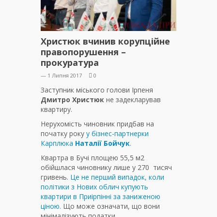
Христюк вчинив корупційне
правопорушення –
прокуратура
— 1 Липня 2017
0
Заступник міського голови Ірпеня
Дмитро Христюк
не задекларував
квартиру.
Нерухомість чиновник придбав на
початку року
у бізнес-партнерки
Карплюка
Наталії Бойчук
.
Квартра в Бучі площею 55,5 м2
обійшлася чиновнику лише у 270 тисяч
гривень.
Це не перший випадок, коли
політики з Нових облич купують
квартири в Приірпінні за заниженою
ціною.
Що може означати, що вони
мінімалізують податки.