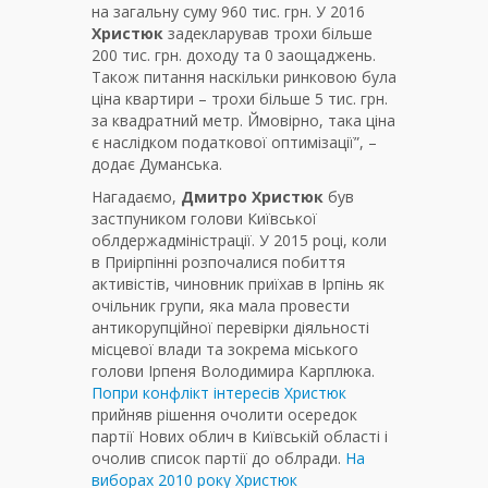
на загальну суму 960 тис. грн. У 2016
Христюк
задекларував трохи більше
200 тис. грн. доходу та 0 заощаджень.
Також питання наскільки ринковою була
ціна квартири – трохи більше 5 тис. грн.
за квадратний метр. Ймовірно, така ціна
є наслідком податкової оптимізації”, –
додає Думанська.
Нагадаємо,
Дмитро Христюк
був
застпуником голови Київської
облдержадміністрації. У 2015 році, коли
в Приірпінні розпочалися побиття
активістів, чиновник приїхав в Ірпінь як
очільник групи, яка мала провести
антикорупційної перевірки діяльності
місцевої влади та зокрема міського
голови Ірпеня Володимира Карплюка.
Попри конфлікт інтересів Христюк
прийняв рішення очолити осередок
партії Нових облич в Київській області і
очолив список партії до облради.
На
виборах 2010 року Христюк