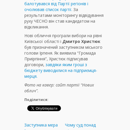
балотувався від Партії регіонів і
очолював список партії.
За
результатами моніторингу відвідування
руху ЧЕСНО він став кандидатом на
відкликання.
Нові обличчя програли вибори на рівні
Київської області і
Дмитро Христюк
був призначений заступником міського
голови Ірпеня. Як виявила “Громада
Приірпіння”, Христюк підписував
договори,
завдяки яким гроші з
бюджету виводилися на підприємця-
мерця.
Фото на кавер: сайт партії “Нових
облич”.
Поділитися:
Заступника мера
Чому суд понад