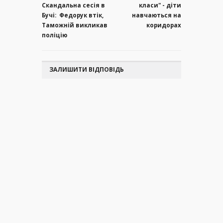
Скандальна сесія в
класи" - діти
Бучі: Федорук втік,
навчаються на
Таможній викликав
коридорах
поліцію
ЗАЛИШИТИ ВІДПОВІДЬ