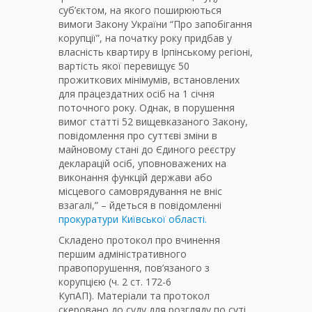
суб’єктом, на якого поширюються
вимоги Закону України “Про запобігання
корупції”, на початку року придбав у
власність квартиру в Ірпінському регіоні,
вартість якої перевищує 50
прожиткових мінімумів, встановлених
для працездатних осіб на 1 січня
поточного року. Однак, в порушення
вимог статті 52 вищевказаного Закону,
повідомлення про суттєві зміни в
майновому стані до Єдиного реєстру
декларацій осіб, уповноважених на
виконання функцій держави або
місцевого самоврядування не вніс
взагалі,” – йдеться в повідомленні
прокуратури Київської області.
Складено протокол про вчинення
першим адміністративного
правопорушення, пов’язаного з
корупцією (ч. 2 ст. 172-6
КупАП). Матеріали та протокол
скеровано до суду для розгляду по суті.