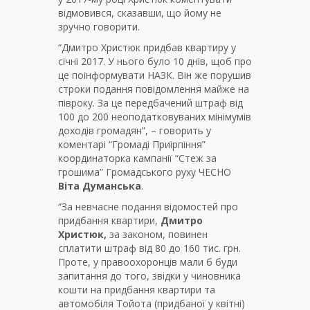
відмовився, сказавши, що йому не
зручно говорити.
“Дмитро Христюк придбав квартиру у
січні 2017. У нього було 10 днів, щоб про
це поінформувати НАЗК. Він же порушив
строки подання повідомлення майже на
півроку. За це передбачений штраф від
100 до 200 неоподатковуваних мінімумів
доходів громадян”, – говорить у
коментарі “Громаді Приірпіння”
координаторка кампанії “Стеж за
грошима” Громадського руху ЧЕСНО
Віта Думанська
.
“За невчасне подання відомостей про
придбання квартири,
Дмитро
Христюк,
за законом, повинен
сплатити штраф від 80 до 160 тис. грн.
Проте, у правоохоронців мали б буди
запитання до того, звідки у чиновника
кошти на придбання квартири та
автомобіля Тойота (придбаної у квітні)