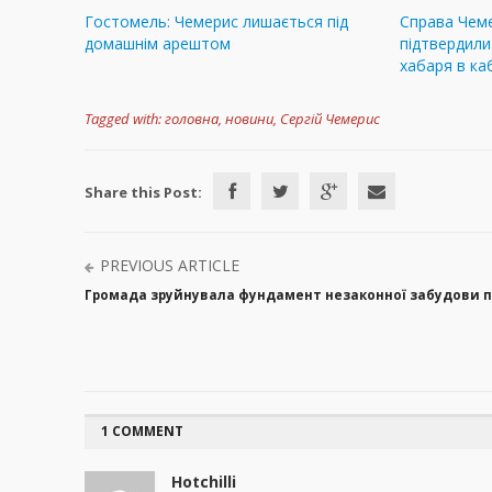
Гостомель: Чемерис лишається під
Справа Чеме
домашнім арештом
підтвердил
хабаря в каб
Tagged with:
головна
,
новини
,
Сергій Чемерис
Share this Post:
PREVIOUS ARTICLE
Громада зруйнувала фундамент незаконної забудови п
1 COMMENT
Hotchilli