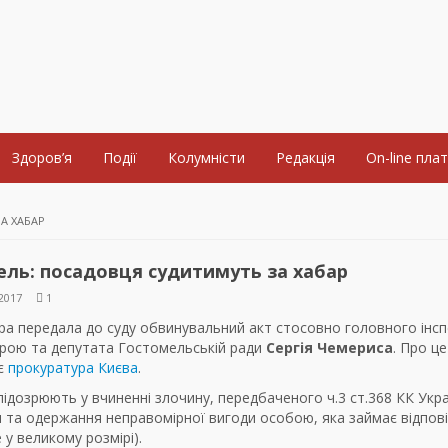
Здоров’я
Події
Колумністи
Редакція
On-line пла
А ХАБАР
ль: посадовця судитимуть за хабар
2017
1
ра передала до суду обвинувальний акт стосовно головного інс
трою та депутата Гостомельській ради
Сергія Чемериса
. Про це
є
прокуратура Києва
.
ідозрюють у вчиненні злочину, передбаченого ч.3 ст.368 КК Укр
я та одержання неправомірної вигоди особою, яка займає відпов
у великому розмірі).