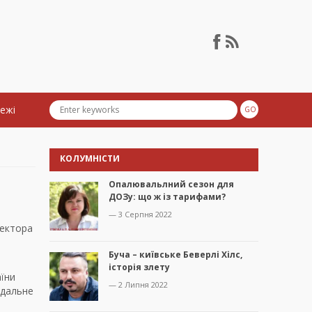
тежі
КОЛУМНІСТИ
Опалювальлний сезон для
ДОЗу: що ж із тарифами?
— 3 Серпня 2022
пектора
Буча – київське Беверлі Хілс,
історія злету
аїни
— 2 Липня 2022
ідальне