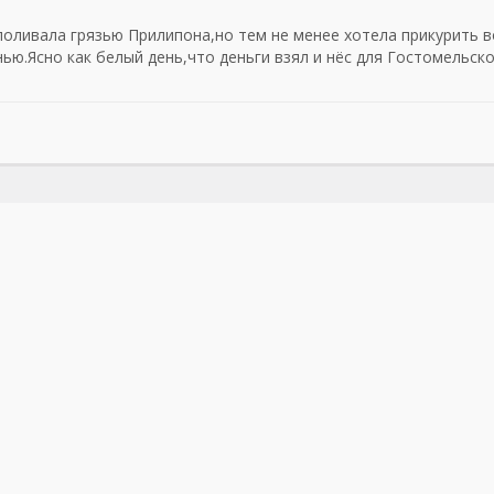
поливала грязью Прилипона,но тем не менее хотела прикурить в
ью.Ясно как белый день,что деньги взял и нёс для Гостомельск