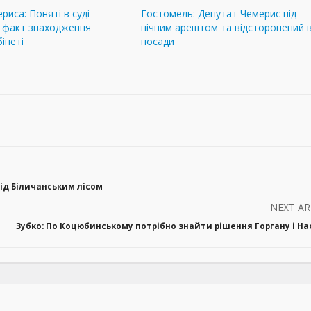
риса: Поняті в суді
Гостомель: Депутат Чемерис під
и факт знаходження
нічним арештом та відсторонений в
інеті
посади
ід Біличанським лісом
NEXT AR
Зубко: По Коцюбинському потрібно знайти рішення Горгану і Н