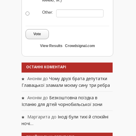
нянею, ін.)
Other:
Vote
View Results
Crowdsignal.com
ОСТАННІ КОМЕНТАРІ
Анонім
до
Чому друзі брата депутатки
Главацької зламали моєму сину три ребра
Анонім
до
Безкоштовна поїздка в
Іспанію для дітей чорнобильської зони
Маргарита
до
Іноді були тихі й спокійні
ночі…