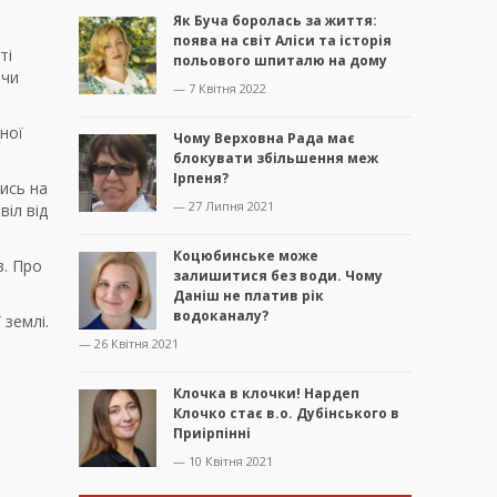
Як Буча боролась за життя:
поява на світ Аліси та історія
ті
польового шпиталю на дому
 чи
— 7 Квітня 2022
ної
Чому Верховна Рада має
блокувати збільшення меж
Ірпеня?
чись на
— 27 Липня 2021
іл від
Коцюбинське може
в. Про
залишитися без води. Чому
Даніш не платив рік
водоканалу?
 землі.
— 26 Квітня 2021
Клочка в клочки! Нардеп
Клочко стає в.о. Дубінського в
Приірпінні
— 10 Квітня 2021