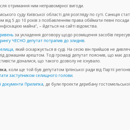
сля отримання ним неправомірної вигоди.
ського суду Київської області для розгляду по суті. Санкція стат
м від 5 до 10 років з позбавленням права обіймати певні посади
нфіскацією майна”, – йдеться на сайті відомства.
гривень
за укладення договору щодо розміщення засобів пересув
рингу ЧЕСНО депутат потрапив до злиднів
.
селища,
який оскаржується в суді. На сесію він прийшов не дивля
ід домашнім арештом. Тоді громаді депутат пояснив, що має дозв
ктивісти дізналися, що такого дозволу не існувало.
пка
, коли ще той був депутатом Ірпінської ради від Партії регіоні
тати заступником селищного голови
.
ні документи Прилипка
, де були проекти дерибану гостомельської