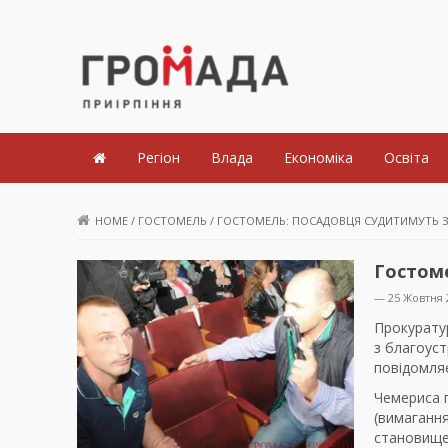
Громада Приірпіння
Регіон
Влада
Економіка
Освіта
HOME
/
ГОСТОМЕЛЬ
/
ГОСТОМЕЛЬ: ПОСАДОВЦЯ СУДИТИМУТЬ З
Гостоме
— 25 Жовтня 
Прокурату
з благоус
повідомля
Чемериса п
(вимаганн
становище 