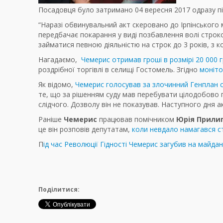
Посадовця було затримано 04 вересня 2017 одразу пі
“Наразі обвинувальний акт скеровано до Ірпінського мі
передбачає покарання у виді позбавлення волі строко
займатися певною діяльністю на строк до 3 років, з ко
Нагадаємо,
Чемерис отримав гроші в розмірі 20 000 
роздрібної торгівлі в селищі Гостомель. Згідно
моніто
Як відомо,
Чемерис голосував за злочинний Генплан 
те, що за рішенням суду мав перебувати цілодобово п
слідчого. Дозволу він не показував. Наступного дня а
Раніше
Чемерис
працював помічником
Юрія Прили
це він розповів депутатам,
коли невдало намагався с
П
ід час Революції Гідності Чемерис загубив на майда
Поділитися: