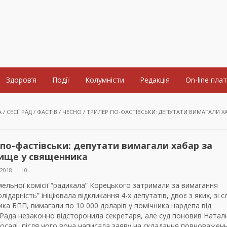
Здоров’я
Події
Колумністи
Редакція
On-line пла
А
/
СЕСІЇ РАД
/
ФАСТІВ
/
ЧЕСНО
/
ТРИЛЕР ПО-ФАСТІВСЬКИ: ДЕПУТАТИ ВИМАГАЛИ Х
по-фастівськи: депутати вимагали хабар за
ище у священника
2018
0
ельної комісії “радикала” Корецького затримали за вимагання
лідарність” ініціювала відкликання 4-х депутатів, двоє з яких, зі с
ка БПП, вимагали по 10 000 доларів у помічника нардепа від
 Рада незаконно відсторонила секретаря, але суд поновив Натал
осаді, після чого вона написала заяву на складання повноважен