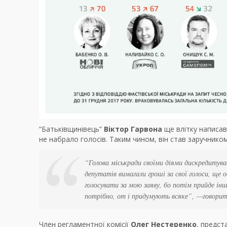
“Батьківщинівець”
Віктор Гарвона
ще влітку написав
не набрало голосів. Таким чином, він став заручником
“Голова міськради своїми діями дискредитува
депутатів вимагали гроші за свої голоси, ще 
голосувати за мою заяву, бо потім прийде інша
потрібно, от і придумують всяке”
, —говори
Член регламентної комісії
Олег Нестеренко
, предст