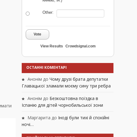
нянею, ін.)
Other:
Vote
View Results
Crowdsignal.com
ОСТАННІ КОМЕНТАРІ
Анонім
до
Чому друзі брата депутатки
Главацької зламали моєму сину три ребра
Анонім
до
Безкоштовна поїздка в
Іспанію для дітей чорнобильської зони
римати
Маргарита
до
Іноді були тихі й спокійні
ночі…