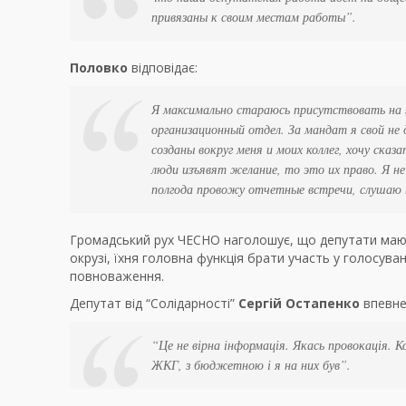
привязаны к своим местам работы”
.
Половко
відповідає:
Я максимально стараюсь присутствовать на 
организационный отдел. За мандат я свой не
созданы вокруг меня и моих коллег, хочу сказ
люди изъявят желание, то это их право. Я не
полгода провожу отчетные встречи, слушаю
Громадський рух ЧЕСНО наголошує, що депутати мают
окрузі, їхня головна функція брати участь у голосува
повноваження.
Депутат від “Солідарності”
Сергій Остапенко
впевне
“Це не вірна інформація. Якась провокація. 
ЖКГ, з бюджетною і я на них був”
.