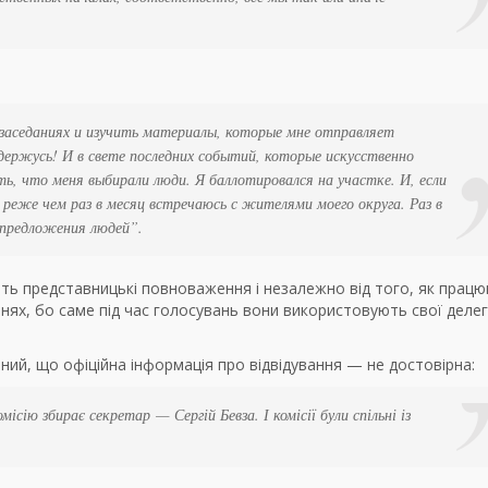
заседаниях и изучить материалы, которые мне отправляет
 держусь! И в свете последних событий, которые искусственно
ать, что меня выбирали люди. Я баллотировался на участке. И, если
 реже чем раз в месяц встречаюсь с жителями моего округа. Раз в
 предложения людей”
.
ь представницькі повноваження і незалежно від того, як працю
ннях, бо саме під час голосувань вони використовують свої деле
ний, що офіційна інформація про відвідування — не достовірна:
Комісію збирає секретар
—
Сергій Бевза
. І комісії були спільні із