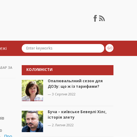
тежі
АБАР ЗА
КОЛУМНІСТИ
Опалювальлний сезон для
ДОЗу: що ж із тарифами?
— 3 Серпня 2022
Буча – київське Беверлі Хілс,
історія злету
лів
— 2 Липня 2022
ю
ь.
Про