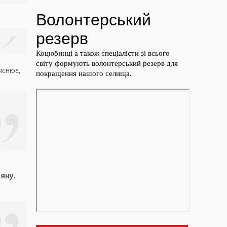
снює,
яну.