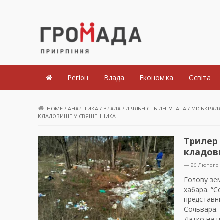
Громада Приірпіння
Регіон
Влада
Економіка
Освіта
HOME
/
АНАЛІТИКА
/
ВЛАДА
/
ДІЯЛЬНІСТЬ ДЕПУТАТА
/
МІСЬКРАД
КЛАДОВИЩЕ У СВЯЩЕННИКА
Трилер 
кладов
— 26 Лютого 
Голову зем
хабара. “Со
представни
Сольвара.
Датко на п