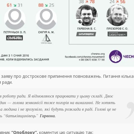
 заяву про дострокове припинення повноважень. Питання кілька
 ради.
в роботу ради. Я відмовляюся працювати у цьому складі. Двоє
один —
голова земкомісії тоже погорів на вимаганні. Не хотять
 людина і не зрозуміло, які будуть розклади в раді. Голові це не
ть “батьківщинівець”
Гарвона.
авник
“Опоблоку”,
коментує цю ситуацію так: