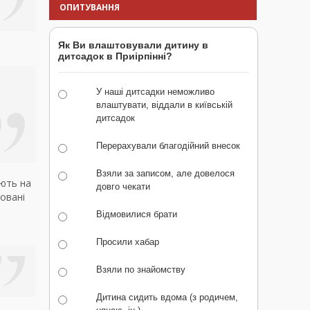
ОПИТУВАННЯ
Як Ви влаштовували дитину в
дитсадок в Приірпінні?
У наші дитсадки неможливо
влаштувати, віддали в київській
дитсадок
Перерахували благодійний внесок
Взяли за записом, але довелося
ють на
довго чекати
говані
Відмовилися брати
Просили хабар
Взяли по знайомству
Дитина сидить вдома (з родичем,