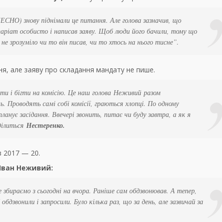
ЕСНО) знову піднімали це питання. Але голова зазначив, що
аріат особисто і написав заяву. Щоб люди його бачили, тому що
І не зрозуміло чи то він писав, чи то хтось на нього тисне”.
ня, але заяву про складання мандату не пише.
ти і бігти на комісію. Це наш голова
Неживий
разом
. Проводять самі собі комісії, граються хлопці. По одному
анує засідання. Ввечері звонить, питає чи буду завтра, а як я
ілиться
Нестере
нко.
 в 2017 — 20.
Іван Неживий:
 збираємо з сьогодні на вчора. Раніше сам обдзвонював. А тепер,
обдзвонили і запросили. Було кілька раз, що за день, але зазвичай за