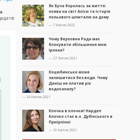
Як Буча боролась за життя:
на
поява на світ Аліси та історія
польового шпиталю на дому
дидатів
— 7 Квітня 2022
Чому Верховна Рада має
блокувати збільшення меж
Ірпеня?
— 27 Липня 2021
Коцюбинське може
залишитися без води. Чому
Даніш не платив рік
водоканалу?
— 26 Квітня 2021
Клочка в клочки! Нардеп
Клочко стає в.о. Дубінського в
Приірпінні
— 10 Квітня 2021