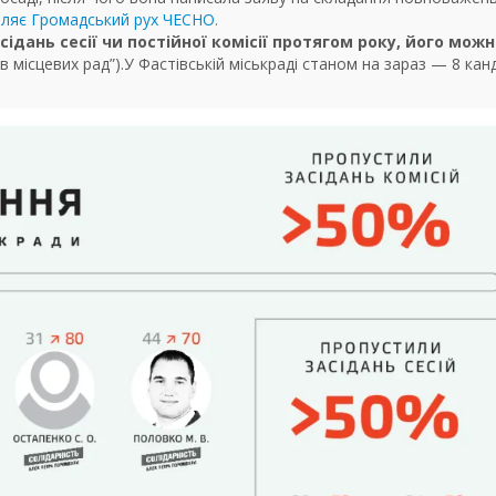
мляє Громадський рух ЧЕСНО.
ідань сесії чи постійної комісії протягом року, його мож
ів місцевих рад”).У Фастівській міськраді станом на зараз — 8 кан