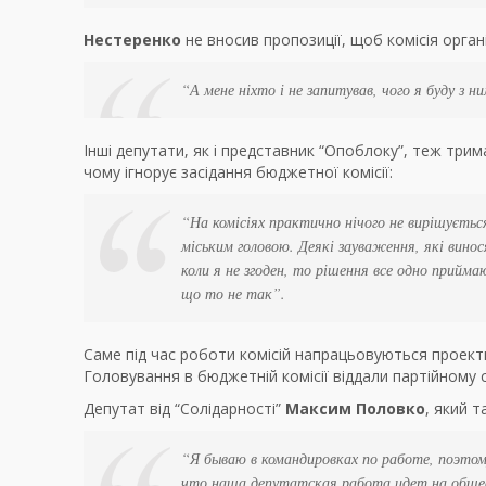
Нестеренко
не вносив пропозиції, щоб комісія орган
“А мене ніхто і не запитував, чого я буду з н
Інші депутати, як і представник “Опоблоку”, теж три
чому ігнорує засідання бюджетної комісії:
“На комісіях практично нічого не вирішуєть
міським головою. Деякі зауваження, які винося
коли я не згоден, то рішення все одно прийма
що то не так”.
Саме під час роботи комісій напрацьовуються проекти
Головування в бюджетній комісії віддали партійному
Депутат від “Солідарності”
Максим Половко
, який 
“Я бываю в командировках по работе, поэтому
что наша депутатская работа идет на общес