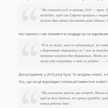
“На останній сесії (в лютому 2018
—
прим. Ч
необхідно, щоб сам Гаврона прийшов у секрет
на його двох заявах абсолютно різні підписи. 
Нестеренко і сам опинився в кандидатах на відкликан
“Я ж не можу, коли їм надумається, все кида
з
Кириченком
збираються по 5 раз на тиждень
питанню кожного дня збираються. Ніхто не пл
можу так планувати, в мене ж робота”,
—
д
Для розуміння, у 2016 році було 16 засідань комісії, а
Ось, що на це відповідає голова регламентної комісії
“Ми скликаємо комісію при потребі. Ніколи не
щоб не було балачок, то прошу оргвідділ, щоб 
кілька робочих днів”.