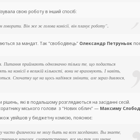
ізувала свою роботу в інший спосіб:
им говорити. Він же ж голова комісії, він планує роботу”
.
маються за мандат. Так “свободівець”
Олександр Петруньок
поя
ся. Питання приймають однозначно тільки те, що подається
ть на комісії в великій кількості, вони не враховують. І навіть,
ються. Спочатку ще на щось надіявся змінити, але зараз дивлюся,
 рішень, які в подальшому розглядаються на засіданні сесій.
 соратнику міського голови з “Нових облич” —
Максиму Слобод
також увійшов у бюджетну комісію, пояснює:
 чисто физически не могу быть на всех заседаниях. Вы знаете,
твенных началах, соответственно, все мы так или иначе