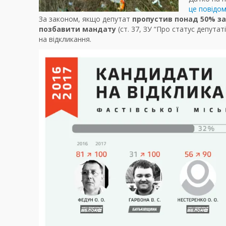
це повідо
За законом, якщо депутат
пропустив понад 50% зас
позбавити мандату
(ст. 37, ЗУ “Про статус депутат
на відкликання.