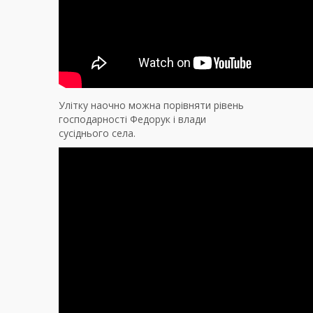
Улітку наочно можна порівняти рівень
господарності Федорук і влади
сусіднього села.