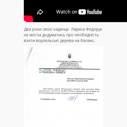
Два роки своєї каденції Лариса Федорук
не могла додуматись про необхідність
взяти ворзельські дерева на баланс.