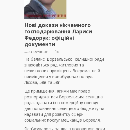
Нові докази нікчемного
господарювання Лариси
Федорук: офіційні
документи
— 23 Квітня 2018
0
На балансі Ворзельської селищної ради
знаходbться ряд житлових та
нежитлових приміщень. Зокрема, це й
приміщення у новобудовах по вул.
Лісова, 58в та 58г.
Це приміщення, якими має право
розпоряджатися Ворзельська селищна
рада, здавати їх в комерційну оренду
для поповнення селищного бюджету чи
надавати для розвитку сфери
соціальних послуг мешканців Ворзеля.
Як з’ясувалось, за два з половиною роки