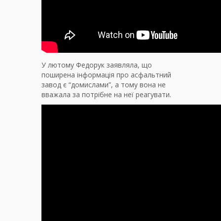
У лютому Федорук заявляла, що
поширена інформація про асфальтний
завод є “домислами”, а тому вона не
вважала за потрібне на неї реагувати.