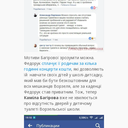
Мотиви Багірової зрозуміти можна.
Федорук
сплачує її родичам за кілька
годинні концерти кошти
, які дозволяють
їй навчати своїх дітей у школі-дитсадку,
який мав би бути безкоштовним для
всіх мешканців Ворзеля, але за каденції
Федорук став приватним. Тож, тепер
Каміла Багірова
вже не хвилюється
про відсутність дверей у дитячому
туалеті Ворзельської школи.