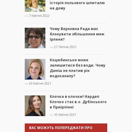
історія польового шпиталю
на дому
— 7 Квітня 2022
Чому Верховна Рада має
блокувати збільшення меж
Ірпеня?
— 27 Липня 2021
Коцюбинське може
залишитися без води. Чому
Даніш не платив рік
водоканалу?
— 26 Квітня 2021
Клочка в клочки! Нардеп
Клочко стає в.о. Дубінського
в Приірпінні
— 10 Квітня 2021
ВАС МОЖУТЬ ПОПЕРЕДЖАТИ ПРО