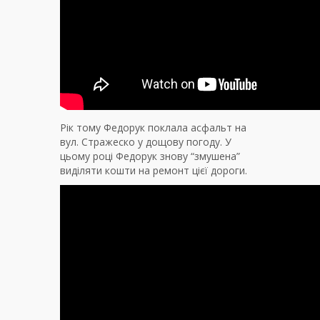
Рік тому Федорук поклала асфальт на
вул. Стражеско у дощову погоду. У
цьому році Федорук знову “змушена”
виділяти кошти на ремонт цієї дороги.