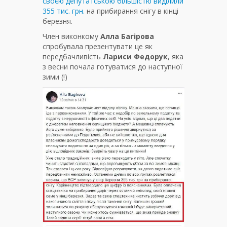
своєю депутатською більшістю виділили
355 тис. грн.
на прибирання снігу в кінці
березня.
Член виконкому
Алла Багірова
спробувала презентувати це як
передбачливість
Лариси Федорук
, яка
з весни почала готуватися до наступної
зими (!)