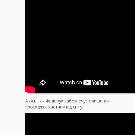
А ось так Федорук забезпечує очищення
проїжджої частини від снігу.