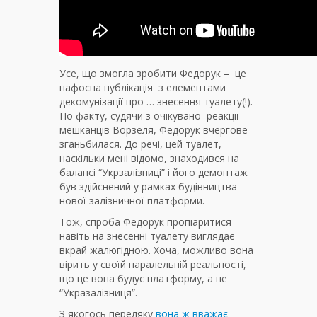
Усе, що змогла зробити Федорук – це
пафосна публікація з елементами
декомунізації про … знесення туалету(!).
По факту, судячи з очікуваної реакції
мешканців Ворзеля, Федорук вчергове
зганьбилася. До речі, цей туалет,
наскільки мені відомо, знаходився на
балансі “Укрзалізниці” і його демонтаж
був здійснений у рамках будівництва
нової залізничної платформи.
Тож, спроба Федорук пропіаритися
навіть на знесенні туалету виглядає
вкрай жалюгідною. Хоча, можливо вона
вірить у своїй паралельній реальності,
що це вона будує платформу, а не
“Укразалізниця”.
З якогось переляку
вона ж вважає