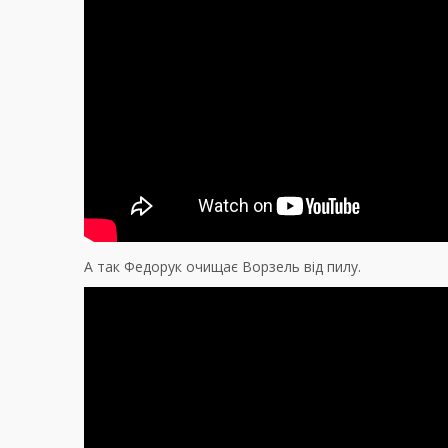
А так Федорук очищає Ворзель від пилу.