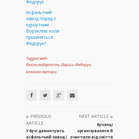
Федорук
Асфальтний
завод поряд з
курортним
Ворзелем: коли
прокинеться
Федорук?
Tagged with:
безгосподарність Лариси Федорук
,
колонка автора
PREVIOUS
NEXT ARTICLE
ARTICLE
Бучанці
У Бучі демонтують
організувалися й
асфальтний завод і
очистили від сміття