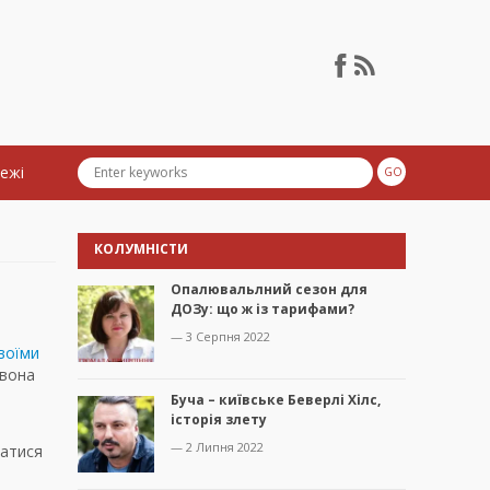
тежі
КОЛУМНІСТИ
Опалювальлний сезон для
ДОЗу: що ж із тарифами?
— 3 Серпня 2022
воїми
 вона
Буча – київське Беверлі Хілс,
історія злету
— 2 Липня 2022
натися