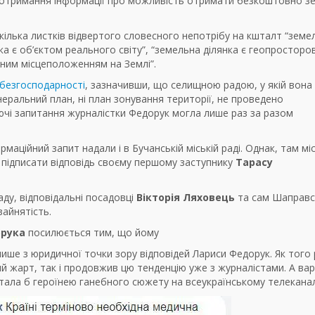
на отримання інформації про можливість отримати безкоштовно 
 кілька листків відвертого словесного непотрібу на кшталт “земе
нка є об’єктом реального світу”, “земельна ділянка є геопросторо
ним місцеположенням на Землі”.
 безгосподарності
, зазначивши, що селищною радою, у якій вона
енеральний план, ні план зонування території, не проведено
ючі запитання журналістки Федорук могла лише раз за разом
маційний запит надали і в Бучанській міській раді. Однак, там мі
підписати відповідь своєму першому заступнику
Тарасу
аду, відповідальні посадовці
Вікторія Ляховець
та сам Шаправс
зайнятість.
орука
посилюється тим, що йому
ише з юридичної точки зору відповідей Лариси Федорук. Як того 
гий жарт, так і продовжив цю тенденцію уже з журналістами. А ва
стала б героїнею ганебного сюжету на всеукраїнському телеканал