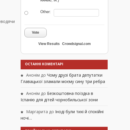
нянею, ін.)
Other:
еводячи
Vote
View Results
Crowdsignal.com
ОСТАННІ КОМЕНТАРІ
Анонім
до
Чому друзі брата депутатки
Главацької зламали моєму сину три ребра
Анонім
до
Безкоштовна поїздка в
Іспанію для дітей чорнобильської зони
Маргарита
до
Іноді були тихі й спокійні
ночі…