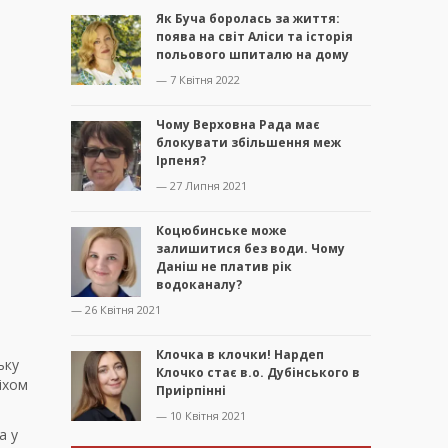
Як Буча боролась за життя:
поява на світ Аліси та історія
польового шпиталю на дому
— 7 Квітня 2022
Чому Верховна Рада має
блокувати збільшення меж
Ірпеня?
— 27 Липня 2021
Коцюбинське може
залишитися без води. Чому
Даніш не платив рік
водоканалу?
— 26 Квітня 2021
Клочка в клочки! Нардеп
ьку
Клочко стає в.о. Дубінського в
іхом
Приірпінні
— 10 Квітня 2021
а у