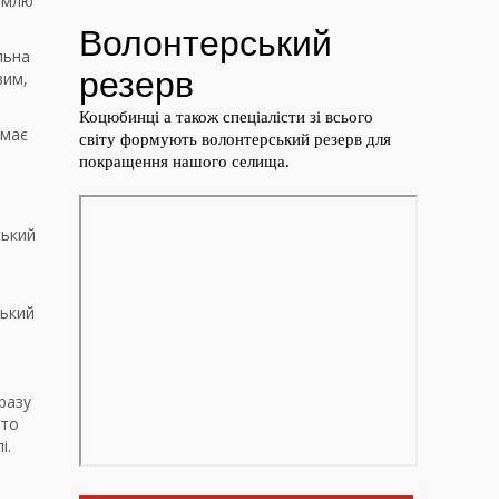
землю
льна
вим,
 має
ський
ький
разу
рто
і.