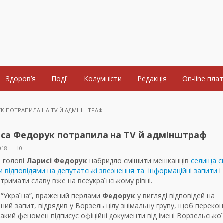
Здоров’я
Події
Колумністи
Редакція
On-line пла
УК ПОТРАПИЛА НА TV Й АДМІНШТРАФ
иса Федорук потрапила на TV й адмінштраф
018
0
й голові
Ларисі Федорук
набридло смішити мешканців
селища с
 відповідями на депутатські звернення та інформаційні запити
і
тримати славу вже на всеукраїнському рівні.
 “Україна”, вражений перлами
Федорук
у вигляді відповідей на
ний запит, відрядив у Ворзель цілу знімальну групу, щоб переко
такий феномен підписує офіційні документи від імені Ворзельської