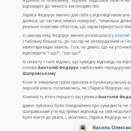
Журналісти телеканалу “Україна” надіслали запити 
відповідно до чинного законодавства.
Лариса Федорук звично для себе у відповіді написала
ділянка- це частина земної поверхні”, “земельна діля
реально існуючим об’єктом, що характеризується пев
У самому кінці Федорук звично розписалася у
власній
стабільну більшість, до сих пір не затверджений ні Г
інвентаризацію земель. Тож, не дивно, що на уточню
відповідати “І що?”, “Ще що?”.
Із сюжету стало відомо, що кумедну відповідь на інфор
голова
Анатолій Федорук
завбачливо передоручив 
Шаправському
.
Коли ж знімальна група приїхала в Бучанську міську р
порозбігалися, посилаючись, як і Лариса Федорук, на 
Комічність втечі першого заступника
Анатолія Фед
давно публічно було повідомлено про кумедність не л
Шаправський утік від прямої відповіді на свій недолу
було взяти до уваги, і, можливо, Лариса Федорук не 