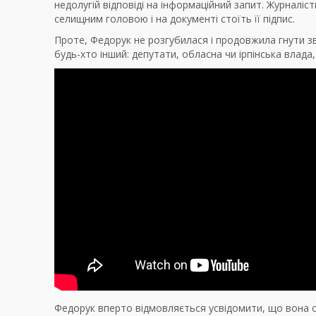
недолугій відповіді на інформаційний запит. Журналіст
селищним головою і на документі стоїть її підпис.
Проте, Федорук не розгубилася і продовжила гнути зви
будь-хто інший: депутати, обласна чи ірпінська влада
Федорук вперто відмовляється усвідомити, що вона оч