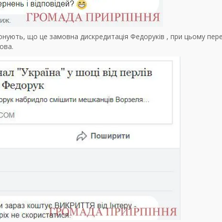
конують, що це замовна дискредитація Федоруків , при цьому пер
ова.