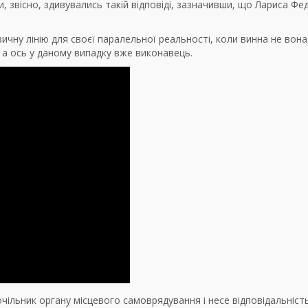
и, звісно, здивувались такій відповіді, зазначивши, що Лариса Фе
чну лінію для своєї паралельної реальності, коли винна не вона
, а ось у даному випадку вже виконавець.
ільник органу місцевого самоврядування і несе відповідальніст