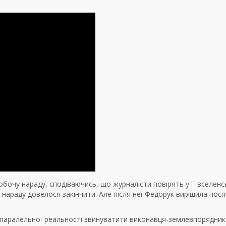
бочу нараду, сподіваючись, що журналісти повірять у її вселенс
й нараду довелося закінчити. Але після неї Федорук вирішила посп
 паралельної реальності звинуватити виконавця-землевпорядник