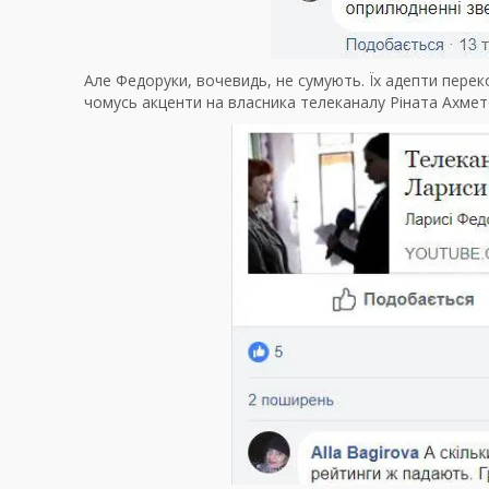
Але Федоруки, вочевидь, не сумують. Їх адепти пере
чомусь акценти на власника телеканалу Ріната Ахмет