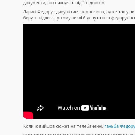
документи, що виходять під її підписом.
Ларисі Федорук дивуватися немає чого, адже так у ни
беруть підлеглі, у тому числі й депутатів з федоруківс
Коли ж вийшов сюжет на телебаченні,
ганьба Федору