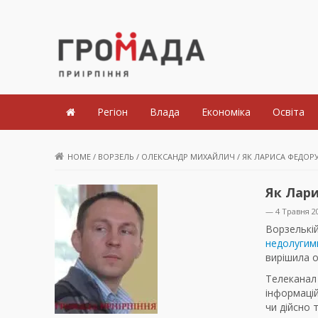
Громада Приірпіння
Регіон
Влада
Економіка
Освіта
HOME
/
ВОРЗЕЛЬ
/
ОЛЕКСАНДР МИХАЙЛИЧ
/
ЯК ЛАРИСА ФЕДОР
Як Лар
— 4 Травня 2
Ворзелькі
недолугими
вирішила о
Телеканал
інформацій
чи дійсно 