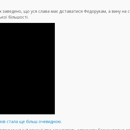
х заведено, що уся слава має діставатися Федорукам, а вину на 
ької більшості.
ків стала ще більш очевидною
.