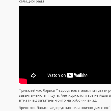
селищної ради.
Тривалий час Лариса Федорук намагалася імітувати ро
завантаженість і підуть. Але журналісти все не йшли 
втікати від запитань нібито на робочий виїзд.
Зрештою, Лариса Федорук вирішила звично для своєї