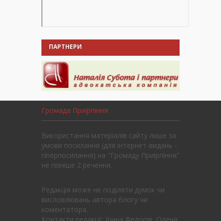
ПАРТНЕРИ
Громада Приірпіння
Використання матеріалів сайту лише за
умови посилання (для інтернет-видань -
гіперпосилання) на "Громаду Приірпіння"
не пізніше 2 речення.
Редакція може не поділяти думок чи
висловлювань автора блогу чи
коментатора.
Контакти редакції: Ірина Федорів, Олена