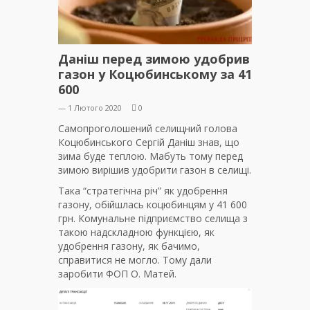
Даніш перед зимою удобрив
газон у Коцюбинському за 41
600
— 1 Лютого 2020
0
Самопроголошений селищний голова
Коцюбинського Сергій Даніш знав, що
зима буде теплою. Мабуть тому перед
зимою вирішив удобрити газон в селищі.
Така “стратегічна річ” як удобрення
газону, обійшлась коцюбинцям у 41 600
грн. Комунальне підприємство селища з
такою надскладною функцією, як
удобрення газону, як бачимо,
справитися не могло. Тому дали
заробити ФОП О. Матей.