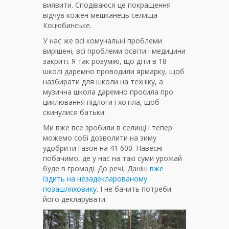
виявити. Сподіваюся це покращення
відчув кожен мешканець селища
Коцюбинське.
У нас же всі комунальні проблеми
вирішені, всі проблеми освіти і медицини
закриті. Я так розумію, що діти в 18
школі даремно проводили ярмарку, щоб
назбирати для школи на техніку, а
музична школа даремно просила про
циклювання підлоги і хотіла, щоб
скинулися батьки.
Ми вже все зробили в селищі і тепер
можемо собі дозволити на зиму
удобрити газон на 41 600. Навесні
побачимо, де у нас на такі суми урожай
буде в громаді. До речі, Даніш
вже
їздить на незадекларованому
позашляховику
. І не бачить потреби
його декларувати.