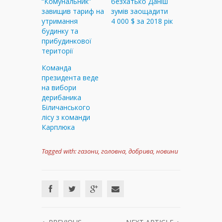
“Комунальник”
безхатько Даніш
завищив тариф на
зумів заощадити
утримання
4 000 $ за 2018 рік
будинку та
прибудинкової
території
Команда
президента веде
на вибори
дерибаника
Біличанського
лісу з команди
Карплюка
Tagged with:
газони
,
головна
,
добрива
,
новини