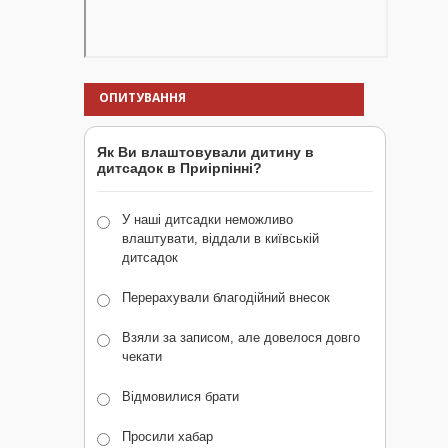
ОПИТУВАННЯ
Як Ви влаштовували дитину в
дитсадок в Приірпінні?
У наші дитсадки неможливо
влаштувати, віддали в київській
дитсадок
Перерахували благодійний внесок
Взяли за записом, але довелося довго
чекати
Відмовилися брати
Просили хабар