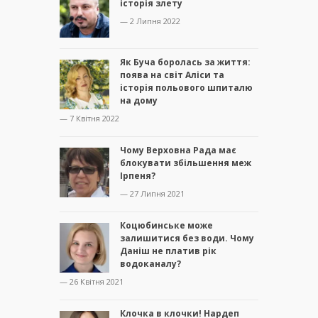
історія злету
— 2 Липня 2022
Як Буча боролась за життя:
поява на світ Аліси та
історія польового шпиталю
на дому
— 7 Квітня 2022
Чому Верховна Рада має
блокувати збільшення меж
Ірпеня?
— 27 Липня 2021
Коцюбинське може
залишитися без води. Чому
Даніш не платив рік
водоканалу?
— 26 Квітня 2021
Клочка в клочки! Нардеп