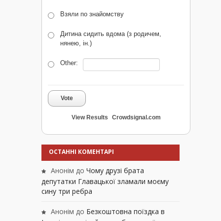
Взяли по знайомству
Дитина сидить вдома (з родичем,
нянею, ін.)
Other:
Vote
View Results
Crowdsignal.com
ОСТАННІ КОМЕНТАРІ
Анонім
до
Чому друзі брата
депутатки Главацької зламали моєму
сину три ребра
Анонім
до
Безкоштовна поїздка в