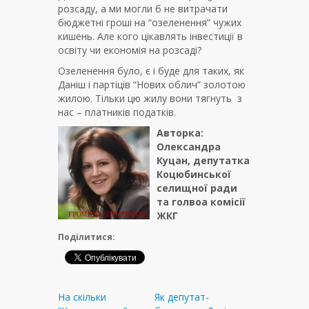
розсаду, а ми могли б не витрачати
бюджетні гроші на “озеленення” чужих
кишень. Але кого цікавлять інвестиції в
освіту чи економія на розсаді?
Озеленення було, є і буде для таких, як
Даніш і партіців “Нових облич” золотою
жилою. Тільки цю жилу вони тягнуть з
нас – платників податків.
Авторка:
Олександра
Куцан, депутатка
Коцюбинської
селищної ради
та голвоа комісії
ЖКГ
Поділитися:
На скільки
Як депутат-