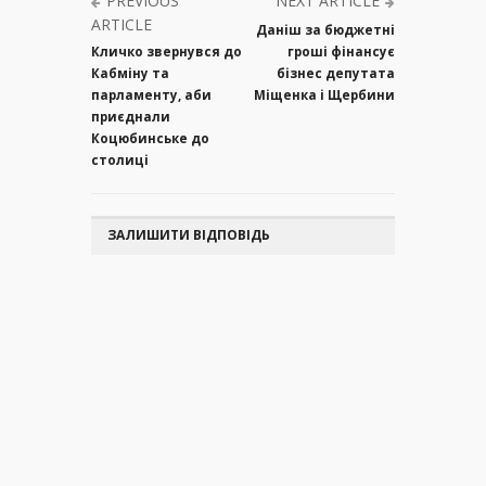
PREVIOUS
NEXT ARTICLE
ARTICLE
Даніш за бюджетні
Кличко звернувся до
гроші фінансує
Кабміну та
бізнес депутата
парламенту, аби
Міщенка і Щербини
приєднали
Коцюбинське до
столиці
ЗАЛИШИТИ ВІДПОВІДЬ