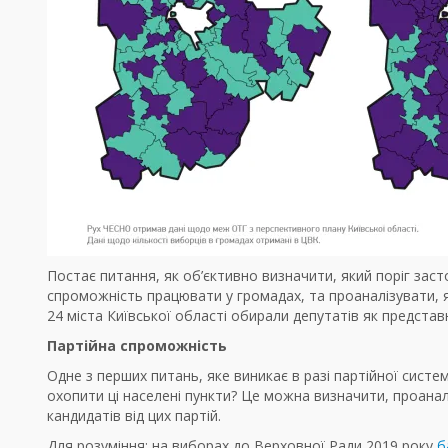
Постає питання, як об’єктивно визначити, який поріг засто
спроможність працювати у громадах, та проаналізувати, я
24 міста Київської області обирали депутатів як представн
Партійна спроможність
Одне з перших питань, яке виникає в разі партійної сист
охопити ці населені пункти? Це можна визначити, проаналіз
кандидатів від цих партій.
Для розуміння: на виборах до Верховної Ради 2019 року
б