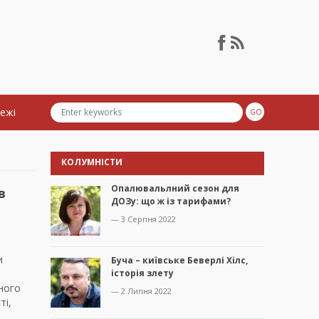
тежі
КОЛУМНІСТИ
Опалювальлний сезон для
в
ДОЗу: що ж із тарифами?
— 3 Серпня 2022
и
Буча – київське Беверлі Хілс,
історія злету
сного
— 2 Липня 2022
ті,