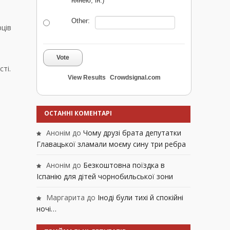
нянею, ін.)
Other:
рців
Vote
сті.
View Results
Crowdsignal.com
ОСТАННІ КОМЕНТАРІ
Анонім
до
Чому друзі брата депутатки
Главацької зламали моєму сину три ребра
Анонім
до
Безкоштовна поїздка в
Іспанію для дітей чорнобильської зони
Маргарита
до
Іноді були тихі й спокійні
ночі…