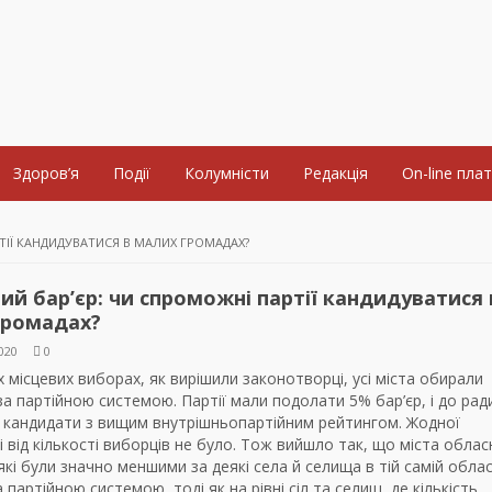
Здоров’я
Події
Колумністи
Редакція
On-line пла
ТІЇ КАНДИДУВАТИСЯ В МАЛИХ ГРОМАДАХ?
ий бар’єр: чи спроможні партії кандидуватися 
громадах?
020
0
 місцевих виборах, як вирішили законотворці, усі міста обирали
за партійною системою. Партії мали подолати 5% бар’єр, і до рад
 кандидати з вищим внутрішньопартійним рейтингом. Жодної
 від кількості виборців не було. Тож вийшло так, що міста обла
які були значно меншими за деякі села й селища в тій самій облас
 партійною системою, тоді як на рівні сіл та селищ, де кількість