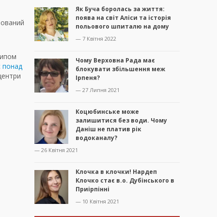
Як Буча боролась за життя:
поява на світ Аліси та історія
мований
польового шпиталю на дому
— 7 Квітня 2022
ципом
Чому Верховна Рада має
 понад
блокувати збільшення меж
центри
Ірпеня?
— 27 Липня 2021
Коцюбинське може
залишитися без води. Чому
Даніш не платив рік
водоканалу?
— 26 Квітня 2021
Клочка в клочки! Нардеп
Клочко стає в.о. Дубінського в
Приірпінні
— 10 Квітня 2021