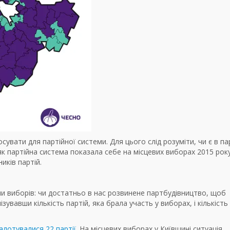
сувати для партійної системи. Для цього слід розуміти, чи є в па
к партійна система показала себе на місцевих виборах 2015 року
иків партій.
еми виборів: чи достатньо в нас розвинене партбудівництво, щоб
увавши кількість партій, яка брала участь у виборах, і кількість
алотувалися 22 партії
. На місцевих виборах у Київщині ситуація