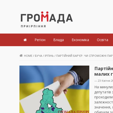
Громада Приірпіння
Регіон
Влада
Економіка
Освіта
HOME
/
БУЧА
/
ІРПІНЬ
/
ПАРТІЙНИЙ БАР’ЄР: ЧИ СПРОМОЖНІ ПАР
Партійн
малих 
— 23 Квітня 2
На минулих
депутатів 
проходили
залежності
значення, 
обирали за