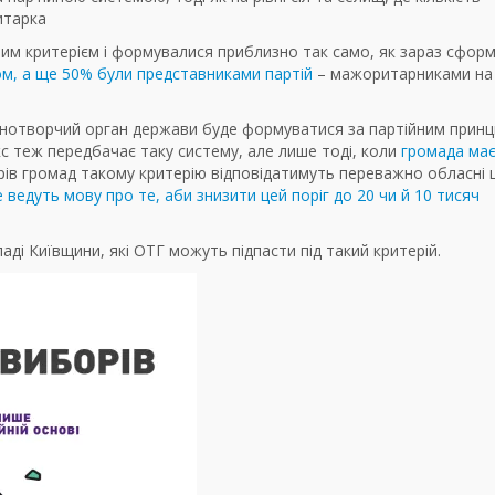
итарка
йним критерієм і формувалися приблизно так само, як зараз сфор
ом, а ще 50% були представниками партій
– мажоритарниками на
конотворчий орган держави буде формуватися за партійним прин
с теж передбачає таку систему, але лише тоді, коли
громада має
мірів громад такому критерію відповідатимуть переважно обласні 
 ведуть мову про те, аби знизити цей поріг до 20 чи й 10 тисяч
аді Київщини, які ОТГ можуть підпасти під такий критерій.