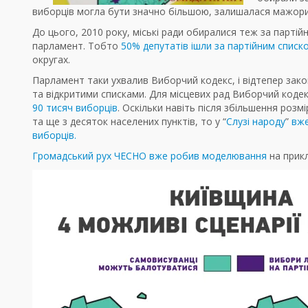
виборців могла бути значно більшою, залишалася мажор
До цього, 2010 року, міські ради обиралися теж за парті
парламент. Тобто
50% депутатів ішли за партійним списк
округах.
Парламент таки ухвалив Виборчий кодекс, і відтепер за
та відкритими списками. Для місцевих рад Виборчий кодек
90 тисяч виборців
. Оскільки навіть після збільшення роз
та ще з десяток населених пунктів, то у “
Слузі народу
”
вже
виборців.
Громадський рух ЧЕСНО вже робив моделювання
на прикл