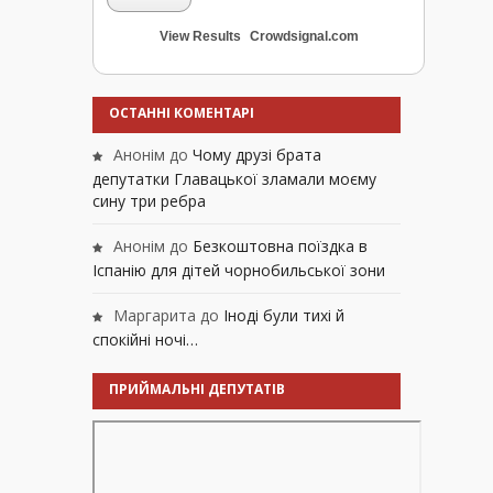
View Results
Crowdsignal.com
ОСТАННІ КОМЕНТАРІ
Анонім
до
Чому друзі брата
депутатки Главацької зламали моєму
сину три ребра
Анонім
до
Безкоштовна поїздка в
Іспанію для дітей чорнобильської зони
Маргарита
до
Іноді були тихі й
спокійні ночі…
ПРИЙМАЛЬНІ ДЕПУТАТІВ