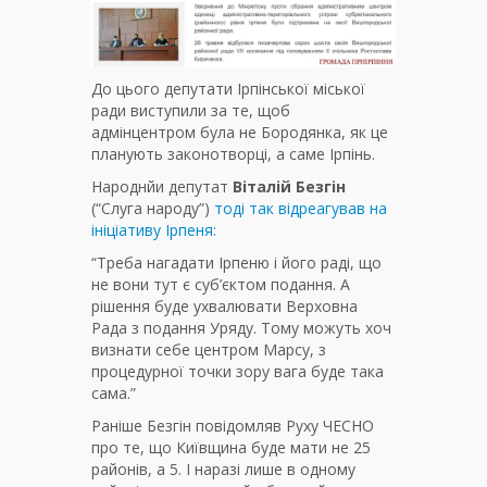
До цього депутати Ірпінської міської
ради виступили за те, щоб
адмінцентром була не Бородянка, як це
планують законотворці, а саме Ірпінь.
Народнйи депутат
Віталій Безгін
(“Слуга народу”)
тоді так відреагував на
ініціативу Ірпеня:
“Треба нагадати Ірпеню і його раді, що
не вони тут є суб’єктом подання. А
рішення буде ухвалювати Верховна
Рада з подання Уряду. Тому можуть хоч
визнати себе центром Марсу, з
процедурної точки зору вага буде така
сама.”
Раніше Безгін повідомляв Руху ЧЕСНО
про те, що Київщина буде мати не 25
районів, а 5. І наразі лише в одному