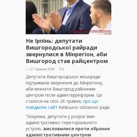
Не Ірпінь: депутати
Вишгородської райради
звернулися в Мінрегіон, аби
Вишгород став райцентром
— 27 Травня 2020
0
Депутати Вишгородської міськради
підтримали звернення до Мінрегіону,
аби визнати Вишгород районним
центром після адмінтерреформи. Це
сталося на сесії 26 травня,
про що
повідмляє сайт
Київської обласної ради.
“Зокрема, депутати у розрізі змін
адміністративно-територіального
устрою,
висловилися проти обрання
адміністративним центром