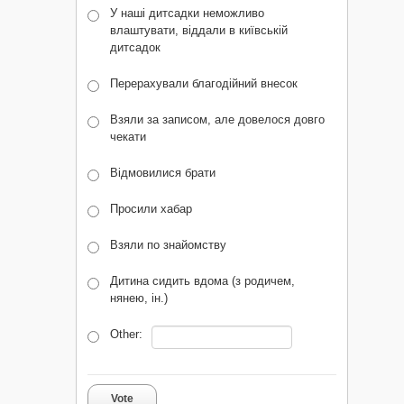
У наші дитсадки неможливо
влаштувати, віддали в київській
дитсадок
Перерахували благодійний внесок
Взяли за записом, але довелося довго
чекати
Відмовилися брати
Просили хабар
Взяли по знайомству
Дитина сидить вдома (з родичем,
нянею, ін.)
Other:
Vote