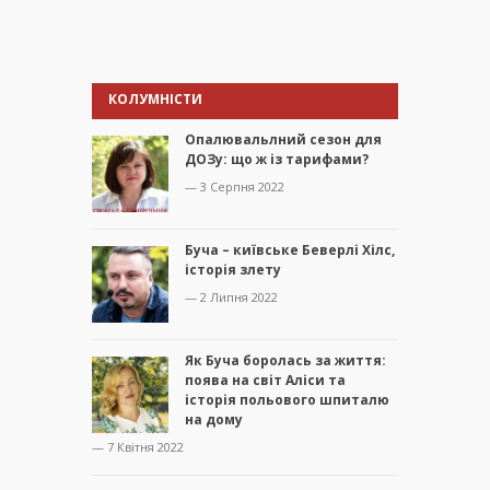
КОЛУМНІСТИ
Опалювальлний сезон для
ДОЗу: що ж із тарифами?
— 3 Серпня 2022
Буча – київське Беверлі Хілс,
історія злету
— 2 Липня 2022
Як Буча боролась за життя:
поява на світ Аліси та
історія польового шпиталю
на дому
— 7 Квітня 2022