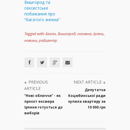
Вишгород та
сексистське
побажання про
“багатого женіха”
Tagged with:
Безгін
,
Вишгород
,
головна
,
Ірпінь
,
новини
,
райцентр
PREVIOUS
NEXT ARTICLE
ARTICLE
Депутатка
“Нові обличчя” - як
Коцюбинської ради
проєкт ексмера
купила квартиру за
Ірпеня готується до
10 000 грн
виборів