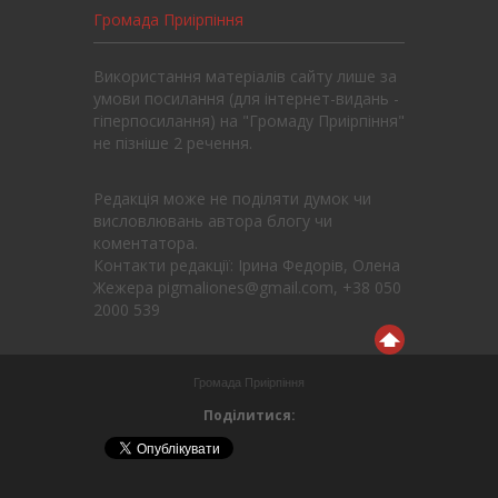
Громада Приірпіння
Використання матеріалів сайту лише за
умови посилання (для інтернет-видань -
гіперпосилання) на "Громаду Приірпіння"
не пізніше 2 речення.
Редакція може не поділяти думок чи
висловлювань автора блогу чи
коментатора.
Контакти редакції: Ірина Федорів, Олена
Жежера pigmaliones@gmail.com, +38 050
2000 539
Громада Приірпіння
Поділитися: