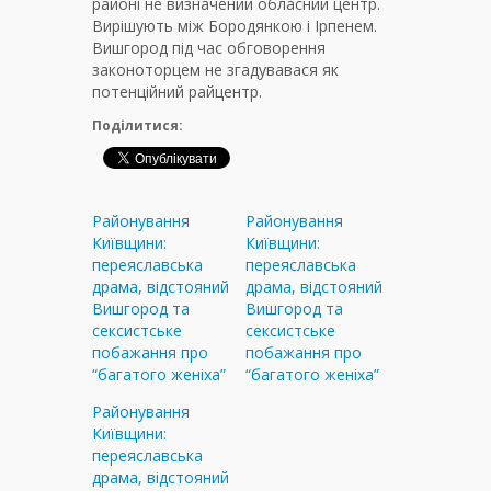
районі не визначений обласний центр.
Вирішують між Бородянкою і Ірпенем.
Вишгород під час обговорення
законоторцем не згадувавася як
потенційний райцентр.
Поділитися:
Районування
Районування
Київщини:
Київщини:
переяславська
переяславська
драма, відстояний
драма, відстояний
Вишгород та
Вишгород та
сексистське
сексистське
побажання про
побажання про
“багатого женіха”
“багатого женіха”
Районування
Київщини:
переяславська
драма, відстояний