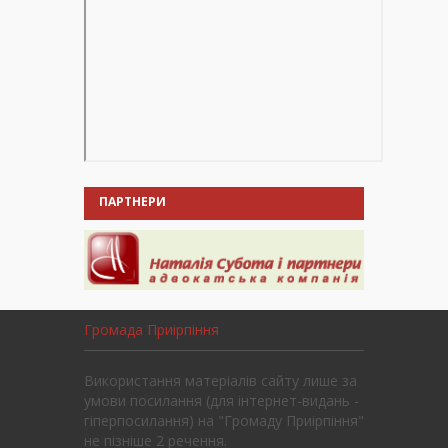
ПАРТНЕРИ
Громада Приірпіння
Використання матеріалів сайту лише за
умови посилання (для інтернет-видань -
гіперпосилання) на "Громаду Приірпіння"
не пізніше 2 речення.