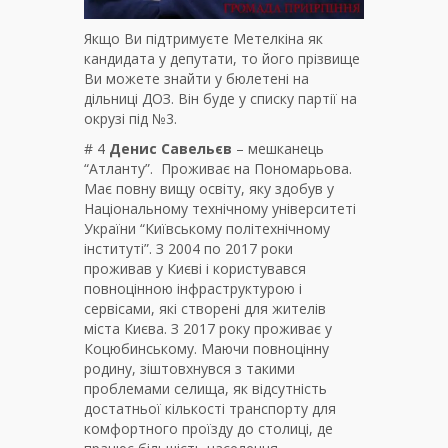
Якщо Ви підтримуєте Метелкіна як
кандидата у депутати, то його прізвище
Ви можете знайти у бюлетені на
дільниці ДОЗ. Він буде у списку партії на
окрузі під №3.
# 4
Денис Савельєв
– мешканець
“Атланту”. Проживає на Пономарьова.
Має повну вищу освіту, яку здобув у
Національному технічному університеті
України “Київському політехнічному
інституті”. З 2004 по 2017 роки
проживав у Києві і користувався
повноцінною інфраструктурою і
сервісами, які створені для жителів
міста Києва.
З 2017 року проживає у
Коцюбинському. Маючи повноцінну
родину, зіштовхнувся з такими
проблемами селища, як відсутність
достатньої кількості транспорту для
комфортного проїзду до столиці, де