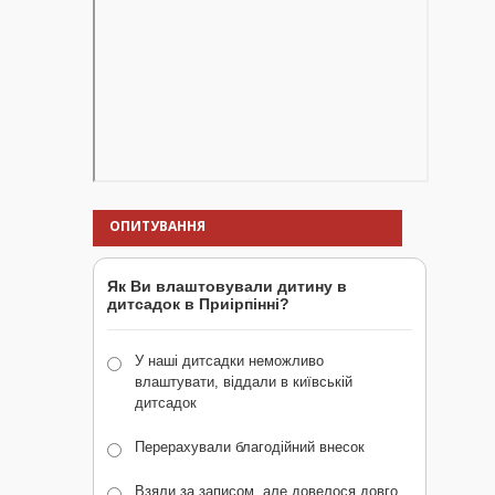
ОПИТУВАННЯ
Як Ви влаштовували дитину в
дитсадок в Приірпінні?
У наші дитсадки неможливо
влаштувати, віддали в київській
дитсадок
Перерахували благодійний внесок
Взяли за записом, але довелося довго