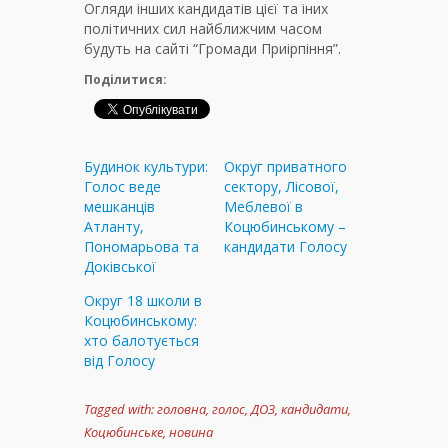
Огляди інших кандидатів цієї та іних
політичних сил найближчим часом
будуть на сайті “Громади Приірпіння”.
Поділитися:
Будинок культури:
Округ приватного
Голос веде
сектору, Лісової,
мешканців
Меблевої в
Атланту,
Коцюбинському –
Пономарьова та
кандидати Голосу
Доківської
Округ 18 школи в
Коцюбинському:
хто балотується
від Голосу
Tagged with:
головна
,
голос
,
ДОЗ
,
кандидати
,
Коцюбинське
,
новина