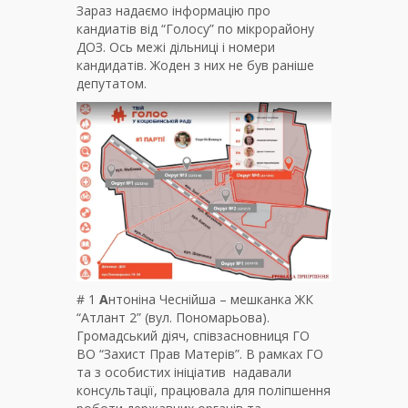
Зараз надаємо інформацію про
кандиатів від “Голосу” по мікрорайону
ДОЗ. Ось межі дільниці і номери
кандидатів. Жоден з них не був раніше
депутатом.
# 1
А
нтоніна Чеснійша
– мешканка ЖК
“Атлант 2” (вул. Пономарьова).
Громадський діяч, співзасновниця ГО
ВО “Захист Прав Матерів”. В рамках ГО
та з особистих ініціатив надавали
консультації, працювала для поліпшення