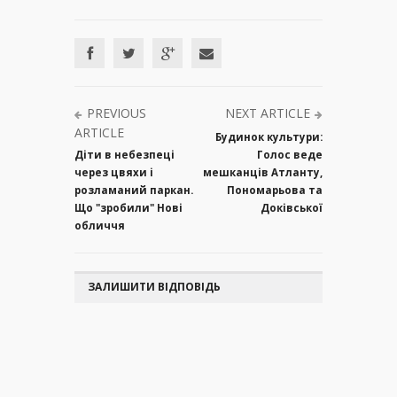
PREVIOUS
NEXT ARTICLE
ARTICLE
Будинок культури:
Діти в небезпеці
Голос веде
через цвяхи і
мешканців Атланту,
розламаний паркан.
Пономарьова та
Що "зробили" Нові
Доківської
обличчя
ЗАЛИШИТИ ВІДПОВІДЬ