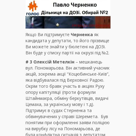
Якщо Ви підтримуєте
Черненка
як
кандидата у депутати, то його прізвище
Ви можете знайти у бюлетені на ДОЗі.
Він буде у списку партії на окрузі під №2.
# 3 Олексій Метелкін
– мешканець
вул. Пономарьова. Він активний учасник
акцій, зокрема акції “Коцюбинське-Київ”,
яка відбувалася під Верховної Радою.
Окрім того бравк участь в акціях Руху
опору капітуляції (проти формули
Штайнмаєра, обміну беркутівців, видачі
Цемаха, за українську мову і т.д).
Підтримує в судах Стерненка та
обвинувачених у справі Шеремета. Був
понятим при оформленні заяви поліцією
на вирубку лісу на Пономарьова, де
була конфліктна ситуація з депутатом