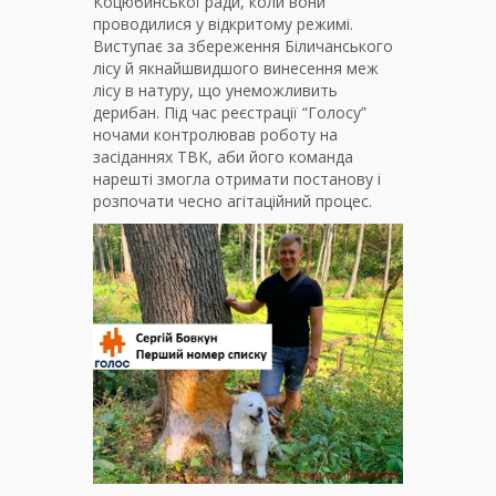
Коцюбинської ради, коли вони
проводилися у відкритому режимі.
Виступає за збереження Біличанського
лісу й якнайшвидшого винесення меж
лісу в натуру, що унеможливить
дерибан. Під час реєстрації “Голосу”
ночами контролював роботу на
засіданнях ТВК, аби його команда
нарешті змогла отримати постанову і
розпочати чесно агітаційний процес.