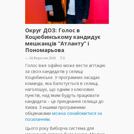
Округ ДОЗ: Голос в
Коцюбинському кандидує
мешканців “Атланту” і
Пономарьова
— 26 Вересня 2020
0
Голос вже офійно може вести агітацію
за своїх кандидатів у селищі
Коцюбинське. У програмних засадах
команда, яка балотується в селищі,
наголошує, що одним з ключових
пунктів, над яким будуть працювати
кандидати – це приєднання селища до
Києва. З іншими програмними
обіцянаками
можна ознайомитися за
посиланням
.
Цього року Виборча система для