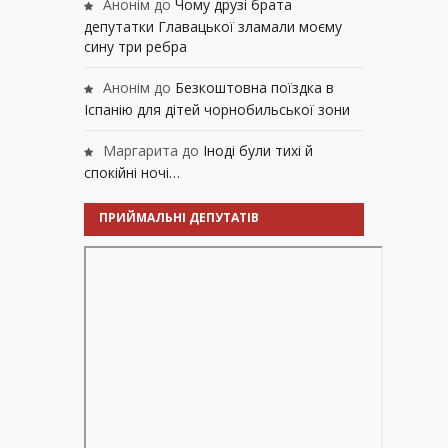
Анонім
до
Чому друзі брата
депутатки Главацької зламали моєму
сину три ребра
Анонім
до
Безкоштовна поїздка в
Іспанію для дітей чорнобильської зони
Маргарита
до
Іноді були тихі й
спокійні ночі…
ПРИЙМАЛЬНІ ДЕПУТАТІВ