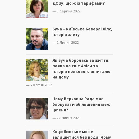
ДОЗу: що ж із тарифами?
— 3 Серпня 2022
Буча – київське Беверлі Хілс,
історія злету
— 2 Липня 2022
Як Буча боролась за життя:
поява на світ Аліси та
історія польового шпиталю
на дому
— 7 Квітня 2022
Чому Верховна Рада має
блокувати збільшення меж
Ірпеня?
— 27 Липня 2021
Коцюбинське може
залишитися без води. Чому