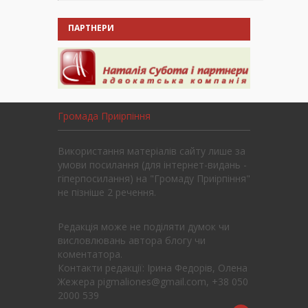
ПАРТНЕРИ
Громада Приірпіння
Використання матеріалів сайту лише за
умови посилання (для інтернет-видань -
гіперпосилання) на "Громаду Приірпіння"
не пізніше 2 речення.
Редакція може не поділяти думок чи
висловлювань автора блогу чи
коментатора.
Контакти редакції: Ірина Федорів, Олена
Жежера pigmaliones@gmail.com, +38 050
2000 539