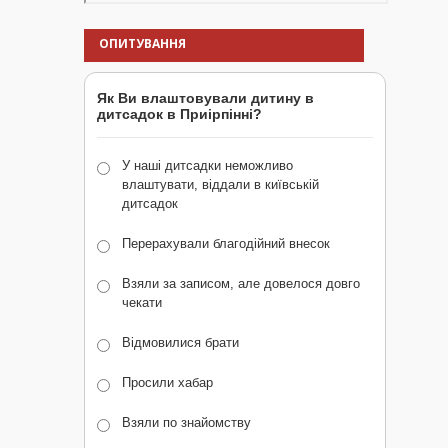
ОПИТУВАННЯ
Як Ви влаштовували дитину в
дитсадок в Приірпінні?
У наші дитсадки неможливо
влаштувати, віддали в київській
дитсадок
Перерахували благодійний внесок
Взяли за записом, але довелося довго
чекати
Відмовилися брати
Просили хабар
Взяли по знайомству