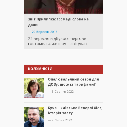
Звіт Прилипка: громаді слова не
дали
—
29 Вересня 2016
22 вересня відбулося чергове
гостомельське шоу – звітував
КОЛУМНІСТИ
Опалювальлний сезон для
ДОЗу: що ж із тарифами?
— 3 Серпня 2022
Буча – київське Беверлі Хілс,
історія злету
— 2 Липня 2022