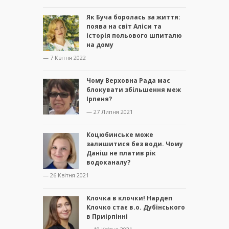
Як Буча боролась за життя:
поява на світ Аліси та
історія польового шпиталю
на дому
— 7 Квітня 2022
Чому Верховна Рада має
блокувати збільшення меж
Ірпеня?
— 27 Липня 2021
Коцюбинське може
залишитися без води. Чому
Даніш не платив рік
водоканалу?
— 26 Квітня 2021
Клочка в клочки! Нардеп
Клочко стає в.о. Дубінського
в Приірпінні