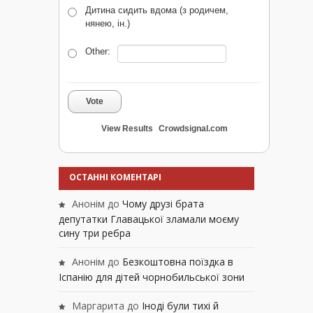
Дитина сидить вдома (з родичем,
нянею, ін.)
Other:
Vote
View Results
Crowdsignal.com
ОСТАННІ КОМЕНТАРІ
Анонім
до
Чому друзі брата
депутатки Главацької зламали моєму
сину три ребра
Анонім
до
Безкоштовна поїздка в
Іспанію для дітей чорнобильської зони
Маргарита
до
Іноді були тихі й