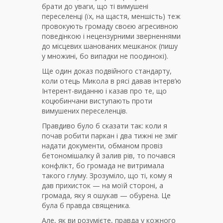
брати до уваги, що ті вимушені
переселенці (їх, на щастя, меншість) теж
провокують громаду своєю агресивною
поведінкою і нецензурними зверненнями
до місцевих шанованих мешканок (пишу
у множині, бо випадки не поодинокі).
Ще один доказ подвійного стандарту,
коли отець Микола в рясі давав інтерв’ю
Інтерент-виданню і казав про те, що
коцюбинчани виступають проти
вимушених переселенців.
Правдиво було б сказати так: коли я
почав робити паркан і два тижні не зміг
надати документи, обманом провіз
бетономішалку й залив рів, то почався
конфлікт, бо громада не витримала
такого глуму. Зрозуміло, що ті, кому я
дав прихисток — на моїй стороні, а
громада, яку я ошукав — обурена. Це
була б правда священика.
Але, як ви розумієте, правда у кожного