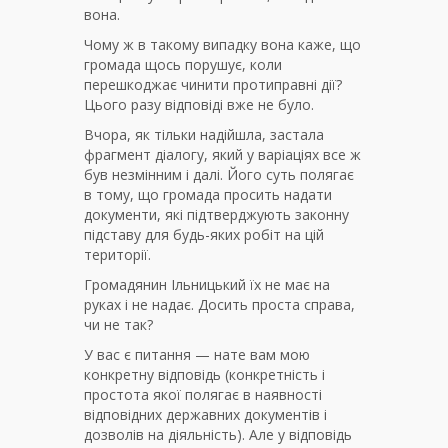
вона.
Чому ж в такому випадку вона каже, що
громада щось порушує, коли
перешкоджає чинити протиправні дії?
Цього разу відповіді вже не було.
Вчора, як тільки надійшла, застала
фрагмент діалогу, який у варіаціях все ж
був незмінним і далі. Його суть полягає
в тому, що громада просить надати
документи, які підтверджують законну
підставу для будь-яких робіт на цій
території.
Громадянин Ільницький їх не має на
руках і не надає. Досить проста справа,
чи не так?
У вас є питання — нате вам мою
конкретну відповідь (конкретність і
простота якої полягає в наявності
відповідних державних документів і
дозволів на діяльність). Але у відповідь