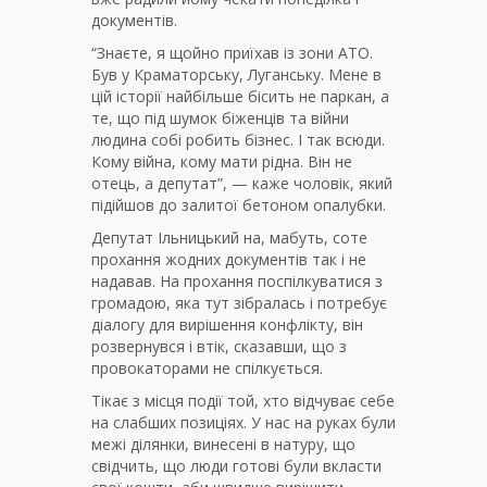
документів.
“Знаєте, я щойно приїхав із зони АТО.
Був у Краматорську, Луганську. Мене в
цій історії найбільше бісить не паркан, а
те, що під шумок біженців та війни
людина собі робить бізнес. І так всюди.
Кому війна, кому мати рідна. Він не
отець, а депутат”, — каже чоловік, який
підійшов до залитої бетоном опалубки.
Депутат Ільницький на, мабуть, соте
прохання жодних документів так і не
надавав. На прохання поспілкуватися з
громадою, яка тут зібралась і потребує
діалогу для вирішення конфлікту, він
розвернувся і втік, сказавши, що з
провокаторами не спілкується.
Тікає з місця події той, хто відчуває себе
на слабших позиціях. У нас на руках були
межі ділянки, винесені в натуру, що
свідчить, що люди готові були вкласти