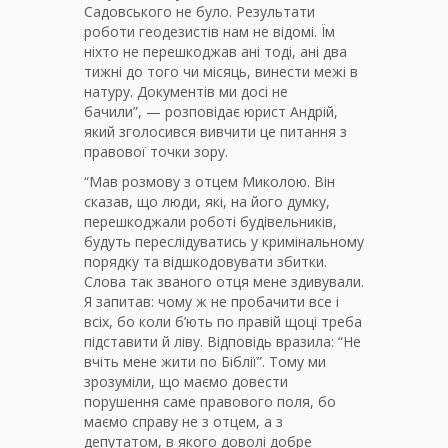
Садовського не було. Результати
роботи геодезистів нам не відомі. Їм
ніхто не перешкоджав ані тоді, ані два
тижні до того чи місяць, винести межі в
натуру. Документів ми досі не
бачили”, — розповідає юрист Андрій,
який зголосився вивчити це питання з
правової точки зору.
“Мав розмову з отцем Миколою. Він
сказав, що люди, які, на його думку,
перешкоджали роботі будівельників,
будуть переслідуватись у кримінальному
порядку та відшкодовувати збитки.
Слова так званого отця мене здивували.
Я запитав: чому ж не пробачити все і
всіх, бо коли б’ють по правій щоці треба
підставити й ліву. Відповідь вразила: “Не
вчіть мене жити по Біблії”. Тому ми
зрозуміли, що маємо довести
порушення саме правового поля, бо
маємо справу не з отцем, а з
депутатом, в якого доволі добре