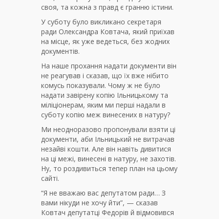
своя, та кожна з правд є гранню істини.
У суботу було викликано секретаря
ради Олександра Ковтача, який приїхав
на місце, як уже ведеться, без жодних
документів.
На наше прохання надати документи він
не реагував і сказав, що їх вже нібито
комусь показували. Чому ж не було
надати завірену копію Ільницькому та
міліціонерам, яким ми перші надали в
суботу копію меж винесених в натуру?
Ми неодноразово пропонували взяти ці
документи, аби Ільницький не витрачав
незайві кошти. Але він навіть дивитися
на ці межі, винесені в натуру, не захотів.
Ну, то роздивиться тепер план на цьому
сайті.
“Я не вважаю вас депутатом ради… З
вами нікуди не хочу йти”, — сказав
Ковтач депутатці Федорів й відмовився