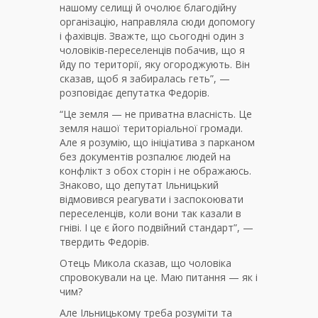
нашому селищі й очолює благодійну
організацію, направляла сюди допомогу
і фахівців. Зважте, що сьогодні один з
чоловіків-переселенців побачив, що я
йду по території, яку огороджують. Він
сказав, щоб я забиралась геть”, —
розповідає депутатка Федорів.
“Це земля — не приватна власність. Це
земля нашої територіальної громади.
Але я розумію, що ініціатива з парканом
без документів розпалює людей на
конфлікт з обох сторін і не ображаюсь.
Знаково, що депутат Ільницький
відмовився реагувати і заспокоювати
переселенців, коли вони так казали в
гніві. І це є його подвійний стандарт”, —
твердить Федорів.
Отець Микола сказав, що чоловіка
спровокували на це. Маю питання — як і
чим?
Але Ільницькому треба розуміти та