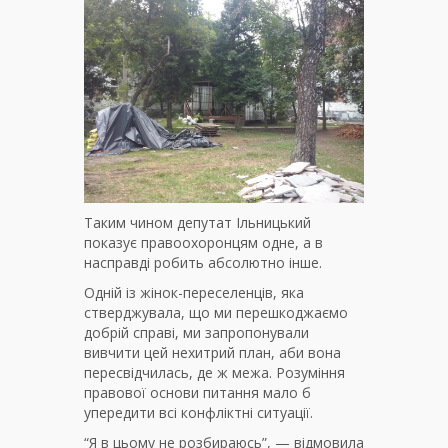
Таким чином депутат Ільницький
показує правоохоронцям одне, а в
насправді робить абсолютно інше.
Одній із жінок-переселенців, яка
стверджувала, що ми перешкоджаємо
добрій справі, ми запропонували
вивчити цей нехитрий план, аби вона
пересвідчилась, де ж межа. Розуміння
правової основи питання мало б
упередити всі конфліктні ситуації.
“Я в цьому не розбираюсь”, — відмовила