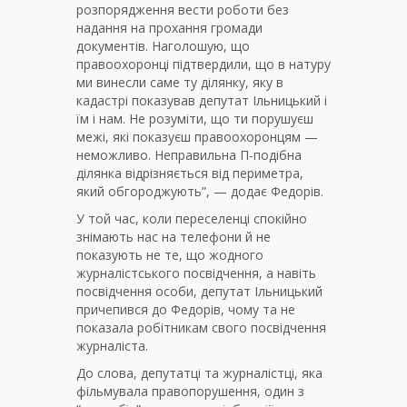
розпорядження вести роботи без
надання на прохання громади
документів. Наголошую, що
правоохоронці підтвердили, що в натуру
ми винесли саме ту ділянку, яку в
кадастрі показував депутат Ільницький і
їм і нам. Не розуміти, що ти порушуєш
межі, які показуєш правоохоронцям —
неможливо. Неправильна П-подібна
ділянка відрізняється від периметра,
який обгороджують”, — додає Федорів.
У той час, коли переселенці спокійно
знімають нас на телефони й не
показують не те, що жодного
журналістського посвідчення, а навіть
посвідчення особи, депутат Ільницький
причепився до Федорів, чому та не
показала робітникам свого посвідчення
журналіста.
До слова, депутатці та журналістці, яка
фільмувала правопорушення, один з