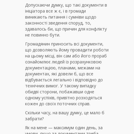
Допускаючи думку, що такі документи в
ініціатора все ж є, і в громади
виникають питання і сумніви щодо
законності зведення споруд, то,
здавалось би, що причин для конфлікту
не повинно бути.
Громадянин приносить всі документи,
що дозволяють йому провадити роботи
на цьому місці, він сам або його прораб
ознайомлює людей із розрахунковою
документацією, планами, межами на
документах, які довели б, що все
відбувається легально і відповідно до
технічних вимог. У такому випадку
обидві сторони, побажавши одне
одному успіхів, привітно розходяться
кожен до своїх поточних справ.
Скільки часу, на вашу думку, це мало б
забрати?
Як на мене — максимум один день, за
умови, якщо за документами треба