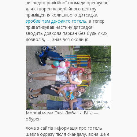
виглядом релігійної громади орендував
для створення релігійного центру
приміщення колишнього дитсадка,
зробив там де-факто готель
, а тепер
приватизував частину дитсадка і
зводить довкола паркан без будь-яких
дозволів, — знає вся околиця.
Молоді мами Оля, Люба та Віта —
обурені
Хоча з сайтів інформація про готель
щезла одразу після скандалу, вона ще є