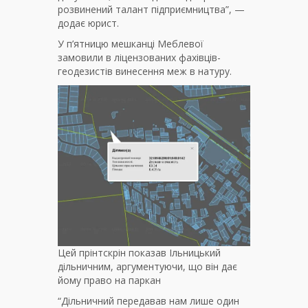
розвинений талант підприємництва”, —
додає юрист.
У п’ятницю мешканці Меблевої
замовили в ліцензованих фахівців-
геодезистів винесення меж в натуру.
Цей прінтскрін показав Ільницький
дільничним, аргументуючи, що він дає
йому право на паркан
“Дільничний передавав нам лише один