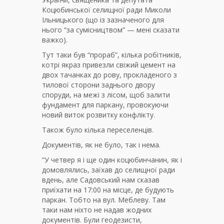
Коцюбинської селищної ради Миколи
Ільницького (що із зазначеного для
нього “за сумісництвом” — мені сказати
важко).
Тут таки був “прораб”, кілька робітників,
котрі якраз привезли свіжий цемент на
двох тачанках до рову, прокладеного з
тилової сторони заднього двору
споруди, на межі з лісом, щоб залити
фундамент для паркану, провокуючи
новий виток розвитку конфлікту.
Також було кілька переселенців.
Документів, як не було, так і нема.
“У четвер я і ще один коцюбинчанин, як і
домовлялись, заїхав до селищної ради
вдень, але Садовський нам сказав
приїхати на 17:00 на місце, де будують
паркан. Тобто на вул. Меблеву. Там
таки нам ніхто не надав жодних
документів. Були геодезисти,