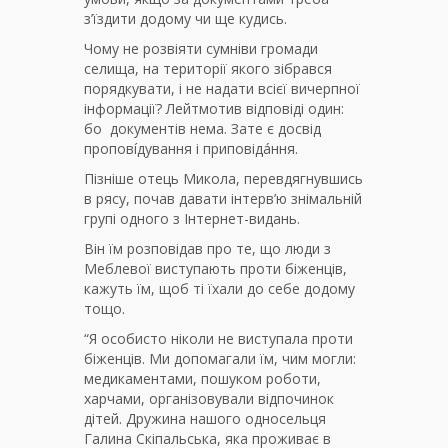
з’їздити додому чи ще кудись.
Чому не розвіяти сумніви громади
селища, на території якого зібрався
порядкувати, і не надати всієї вичерпної
інформації? Лейтмотив відповіді один:
бо документів нема. Зате є досвід
проповíдування і приповідáння.
Пізніше отець Микола, перевдягнувшись
в рясу, почав давати інтерв’ю знімальній
групі одного з Інтернет-видань.
Він їм розповідав про те, що люди з
Меблевої виступають проти біженців,
кажуть їм, щоб ті їхали до себе додому
тощо.
“Я особисто ніколи не виступала проти
біженців. Ми допомагали їм, чим могли:
медикаментами, пошуком роботи,
харчами, організовували відпочинок
дітей. Дружина нашого односельця
Галина Скіпальська, яка проживає в