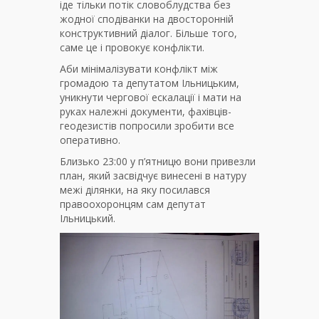
іде тільки потік словоблудства без
жодної сподіванки на двосторонній
конструктивний діалог. Більше того,
саме це і провокує конфлікти.
Аби мінімалізувати конфлікт між
громадою та депутатом Ільницьким,
уникнути чергової ескалації і мати на
руках належні документи, фахівців-
геодезистів попросили зробити все
оперативно.
Близько 23:00 у п’ятницю вони привезли
план, який засвідчує винесені в натуру
межі ділянки, на яку посилався
правоохоронцям сам депутат
Ільницький.