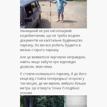
Ільницький не раз наголошував
коцюбинчанам, що не треба жодних
документів на капітальне будівництво
паркану, бо він все робить буцімто в
межах старого паркану.
Але це виявилося черговою неправдою,
навіть якщо забути про відповідні
дозволи, яких нема.
Є стовпи колишнього паркану, й до його
кінця від стовпа попередньої огорожі у
тих місцях, де ми міряли, вийшло більше
метра. Це етверта точка П-подібної
основи.