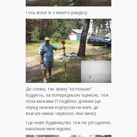
І ось вона ж з іншого ракурсу.
До слова, так звану “котельню”
будують, за попередньою оцінкою, теж
поза межами П-подібної ділянки (це
перед нижнім корпусом на мапі, де
взагалі немає червоної лінії межі).
І це нове будівництво теж не узгоджене,
наскільки мені відомо.