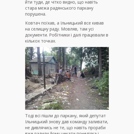
йти туди, де чітко видно, що навіть
стара межа радянського паркану
порушена.
Ковтач поїхав, а Ільницький все кивав
на селищну раду. Мовляв, там усі
документи. Робітники і далі працювали в
кількох точках.
Тоді всі пішли до паркану, який депутат
Ільницький знову дав команду заливати,
не дивлячись не те, що навіть прораби
вже радили йому чекати понеділка і