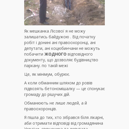
Як мешканка Лісової я не можу
залишатись байдужою . Від початку
робіт і донині ані правоохоронці, ані
депутати, ані коцюбинчани не можуть
побачити
ЖОДНОГО
відповідного
документу, що дозволяє будівництво
паркану. по такій межі
Це, як мінімум, обурює.
А коли обманним шляхом до ровів
підвозять бетономішалку — це спонукає
громаду до рішучих дій.
Обманюють не лише людей, а й
правоохоронців.
Я пішла до тих, хто зібрався біля лікарні,
аби отримати відповіді від громадянина
України, священика та депутата