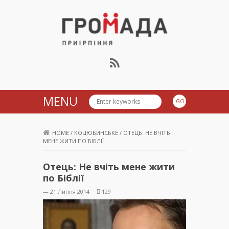
Громада Приірпіння
MENU
HOME
/
КОЦЮБИНСЬКЕ
/
ОТЕЦЬ: НЕ ВЧІТЬ
МЕНЕ ЖИТИ ПО БІБЛІЇ
Отець: Не вчіть мене жити
по Біблії
— 21 Липня 2014
129