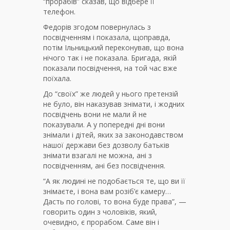
“прорабів” сказав, що відбере її
телефон.
Федорів згодом повернулась з
посвідченням і показала, щоправда,
потім Ільницький переконував, що вона
нічого так і не показала. Бригада, якій
показали посвідчення, на той час вже
поїхала.
До “своїх” же людей у нього претензій
не було, він наказував знімати, і жодних
посвідчень вони не мали й не
показували. А у попередні дні вони
знімали і дітей, яких за законодавством
нашої держави без дозволу батьків
знімати взагалі не можна, ані з
посвідченням, ані без посвідчення.
“А як людині не подобається те, що ви її
знімаєте, і вона вам розіб’є камеру…
Дасть по голові, то вона буде права”, —
говорить один з чоловіків, який,
очевидно, є прорабом. Саме він і