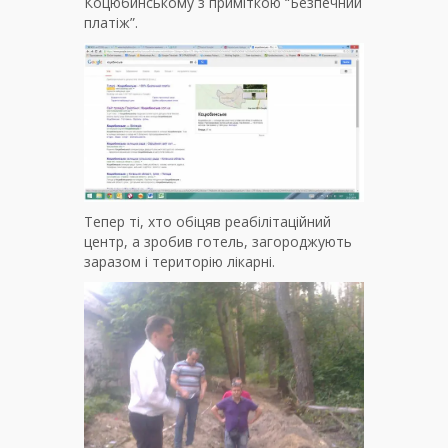
Коцюбинському з приміткою “Безпечний
платіж”.
Тепер ті, хто обіцяв реабілітаційний
центр, а зробив готель, загороджують
заразом і територію лікарні.