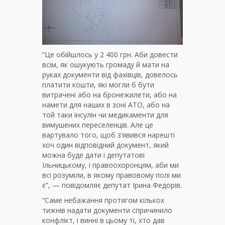
“Це обійшлось у 2 400 грн. Аби довести
всім, як ошукують громаду й мати на
руках документи від фахівців, довелось
платити кошти, які могли б бути
витрачені або на бронежилети, або на
намети для наших в зоні АТО, або на
той таки інсулін чи медикаменти для
вимушених переселенців. Але це
вартувало того, щоб з’явився нарешті
хоч один відповідний документ, який
можна буде дати і депутатові
Ільницькому, і правоохоронцям, аби ми
всі розуміли, в якому правовому полі ми
є”, — повідомляє депутат Ірина Федорів.
“Саме небажання протягом кількох
тижнів надати документи спричинило
конфлікт, і винні в цьому ті, хто дав