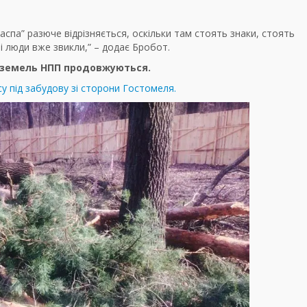
спа” разюче відрізняється, оскільки там стоять знаки, стоять
 люди вже звикли,” – додає Бробот.
я земель НПП продовжуються.
су під забудову зі сторони Гостомеля.