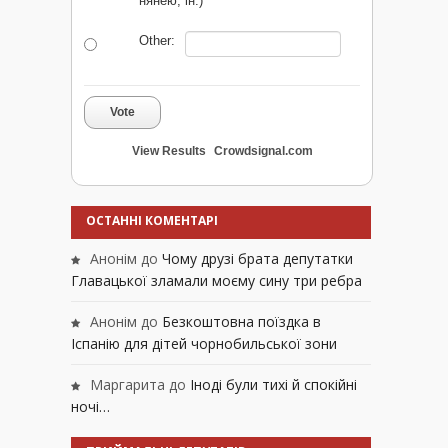
нянею, ін.)
Other:
Vote
View Results
Crowdsignal.com
ОСТАННІ КОМЕНТАРІ
Анонім
до
Чому друзі брата депутатки
Главацької зламали моєму сину три ребра
Анонім
до
Безкоштовна поїздка в
Іспанію для дітей чорнобильської зони
Маргарита
до
Іноді були тихі й спокійні
ночі…