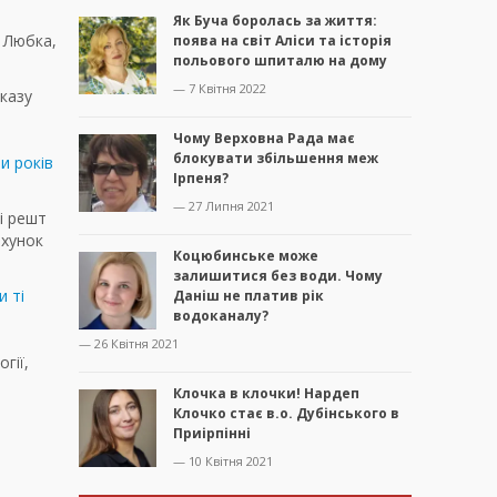
Як Буча боролась за життя:
і Любка,
поява на світ Аліси та історія
польового шпиталю на дому
— 7 Квітня 2022
указу
Чому Верховна Рада має
блокувати збільшення меж
и років
Ірпеня?
— 27 Липня 2021
і решт
ахунок
Коцюбинське може
залишитися без води. Чому
и ті
Даніш не платив рік
водоканалу?
— 26 Квітня 2021
гії,
Клочка в клочки! Нардеп
Клочко стає в.о. Дубінського в
Приірпінні
— 10 Квітня 2021