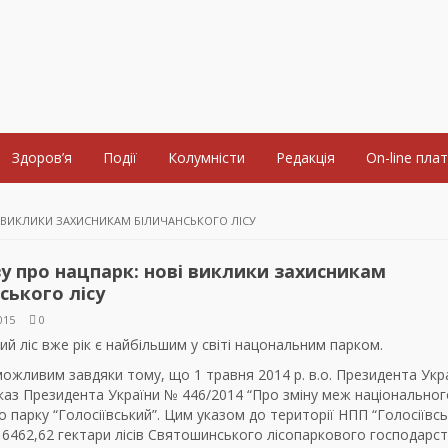
Здоров’я
Події
Колумністи
Редакція
On-line пла
І ВИКЛИКИ ЗАХИСНИКАМ БІЛИЧАНСЬКОГО ЛІСУ
зу про нацпарк: нові виклики захисникам
ського лісу
015
0
ий ліс вже рік є найбільшим у світі нацональним парком.
ожливим завдяки тому, що 1 травня 2014 р. в.о. Президента Укр
каз Президента України № 446/2014 “Про зміну меж національног
 парку “Голосіївський”. Цим указом до території НПП “Голосіївсь
6462,62 гектари лісів Святошинського лісопаркового господарст