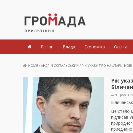
Громада Приірпіння
Регіон
Влада
Економіка
Освіта
HOME
/
АНДРІЙ СКІПАЛЬСЬКИЙ
/
РІК УКАЗУ ПРО НАЦПАРК: НОВ
Рік ука
Біличан
— 9 Травня 2
Біличанськ
Це стало м
підписав У
природного
приєднано 