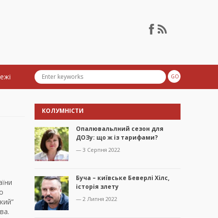
тежі
КОЛУМНІСТИ
Опалювальлний сезон для
ДОЗу: що ж із тарифами?
— 3 Серпня 2022
Буча – київське Беверлі Хілс,
аїни
історія злету
о
— 2 Липня 2022
кий”
ва.