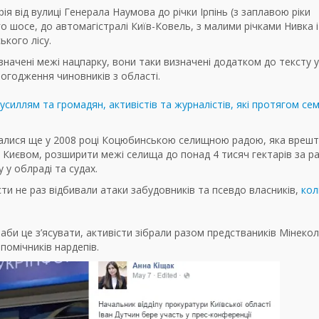
ія від вулиці Генерала Наумова до річки Ірпінь (з заплавою ріки
 шосе, до автомагістралі Київ-Ковель, з малими річками Нивка 
ького лісу.
значені межі нацпарку, вони таки визначені додатком до тексту 
погодження чиновників з області.
силлям та громадян, активістів та журналістів, які протягом сем
очалися ще у 2008 році Коцюбинською селищною радою, яка врешт
з Києвом, розширити межі селища до понад 4 тисяч гектарів за р
 у облраді та судах.
сти не раз відбивали атаки забудовників та псевдо власників,
кол
 аби це з’ясувати, активісти зібрали разом предстваників Мінеколо
помічників нардепів.