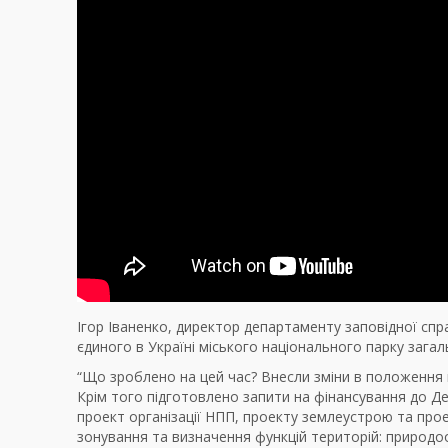
Ігор Іваненко, директор департаменту заповідної спр
єдиного в Україні міського національного парку зага
“Що зроблено на цей час? Внесли зміни в положення 
Крім того підготовлено запити на фінансування до
проект організації НПП, проекту землеустрою та пр
зонування та визначення функцій територій: природо