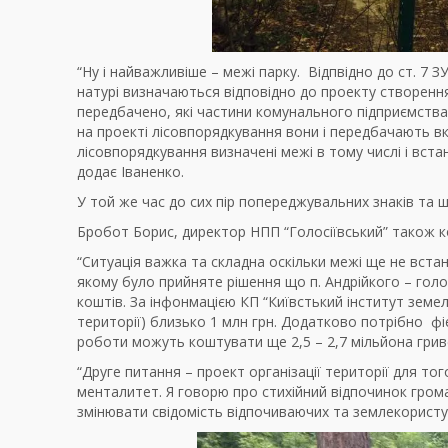
“Ну і найважливіше – межі парку. Відпвідно до ст. 7
натурі визначаються відповідно до проекту створенн
передбачено, які частини комунального підприємства
на проекті лісовпорядкування вони і передбачають в
лісовпорядкування визначені межі в тому числі і встан
додає Іваненко.
У той же час до сих пір попереджувальних знаків та 
Бробот Борис, директор НПП “Голосіївський” також к
“Ситуація важка та складна оскільки межі ще не встан
якому було прийняте рішення що п. Андрійкого – голо
коштів. За інфонмацією КП “Київстький інститут земе
території) близько 1 млн грн. Додатково потрібно ф
роботи можуть коштувати ще 2,5 – 2,7 мільйона грив
“Друге питання – проект організації території для то
менталитет. Я говорю про стихійний відпочинок гром
змінювати свідомість відпочиваючих та землекорист