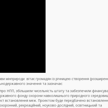
ави мінприроди вітає громадян із річницею створення (розширен
льнодержавного значення та зазначає:
про НПП, збільшили чисельність штату та забезпечили фінансува
 Державного фонду охорони навколишнього природного середови
оект встановлення меж. Проектом буде передбачено встановлен
охоронний, рекреаційний, ноуково-дослідний, освітницький та