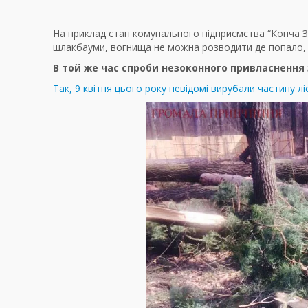
На приклад стан комунального підприємства “Конча За
шлакбауми, вогнища не можна розводити де попало, і
В той же час спроби незоконного привласненн
Так,
9 квітня цього року невідомі вирубали частину лі