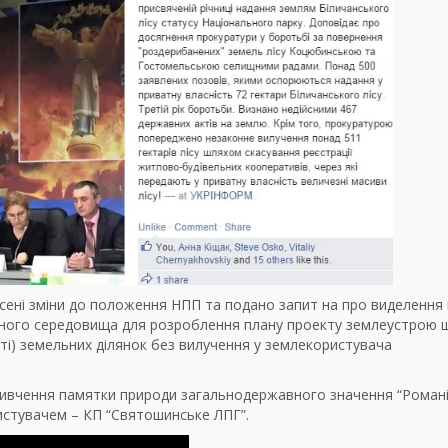
несені зміни до положення НПП та подано запит на про виделення
ного середовища для розроблення плану проекту землеустрою 
сті) земельних ділянок без вилучення у землекористувача
 вивчення памятки природи загальнодержавного значення “Роман
истувачем – КП “Святошинське ЛПГ”.