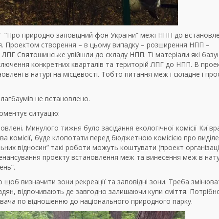
 ЗУ “Про природно заповідний фон України” межі НПП до встановл
я. Проектом створення – в цьому випадку – розширення НПП –
 ЛПГ Святошинське увійшли до складу НПП. Ті матеріали які баз
ключення конкретних кварталів та територій ЛПГ до НПП. В проек
овлені в натурі на місцевості. Тобто питання меж і складне і прос
шлагбаумів не встановлено.
оментує ситуацію:
овлені. Минулого тижня було засідання екологічної комісії Київр
ва комісії, буде клопотати перед бюджетною комісією про виділ
льних відносин” такі роботи можуть коштувати (проект організац
іенансування проекту встановлення меж та винесення меж в нату
ень”.
го щоб визначити зони рекреації та заповідні зони. Треба змінюва
адян, відпочивають де завгодно залишаючи купи сміття. Потрібн
увача по відношенню до національного природного парку.