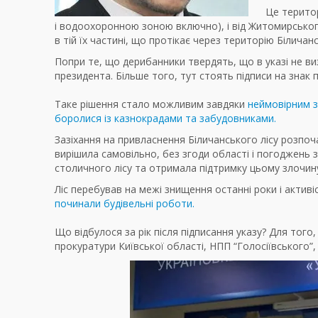
Це територ
і водоохоронною зоною включно), і від Житомирського
в тій їх частині, що протікає через територію Біличанс
Попри те, що дерибанники твердять, що в указі не ви
президента. Більше того, тут стоять підписи на знак 
Таке рішення стало можливим завдяки
неймовірним зу
боролися із казнокрадами та забудовниками.
Зазіхання на привласнення Біличанського лісу розп
вирішила cамовільно, без згоди області і погоджень 
столичного лісу та отримала підтримку цьому злочину
Ліс перебував на межі знищення останні роки і активі
починали будівельні роботи.
Що відбулося за рік після підписання указу? Для того,
прокуратури Київської області, НПП “Голосіївського”, 