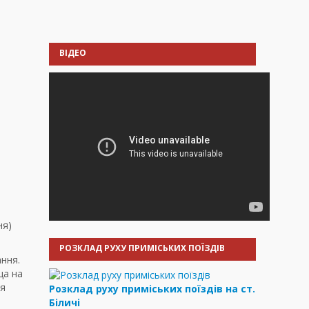
ВІДЕО
ня)
РОЗКЛАД РУХУ ПРИМІСЬКИХ ПОЇЗДІВ
ння.
ща на
ня
Розклад руху приміських поїздів на ст.
Біличі