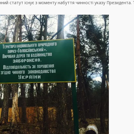
ний статут існує з моменту набуття чинності указу Президента.