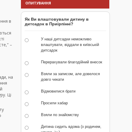
ОПИТУВАННЯ
Як Ви влаштовували дитину в
ення в
дитсадок в Приірпінні?
уються
ті
У наші дитсадки неможливо
те,” –
влаштувати, віддали в київській
дитсадок
Перерахували благодійний внесок
Взяли за записом, але довелося
ади, на
довго чекати
ення
ій
Відмовилися брати
ру. Ці
Просили хабар
ту
о
Взяли по знайомству
Дитина сидить вдома (з родичем,