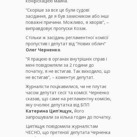
конфіскацією майна.
“Скоріше за все це були судові
засідання, де я був захисником або інші
поважні причини. Можливо, я хворів”, –
виправдовує пропуски Козак.
Стільки ж засідань регламентної комісії
пропустив і депутат від “Нових облич”
Олег Черненко
.
“Я працюю в органах внутрішніх справ і
мені повідомляли за 2 години до
початку, я не встигав. Так виходило, що
не встигав”, – коментує депутат.
Журналісти поцікавилися, чи не плутає
часом депутат сесії та комісії. Черненко
сказав, що саме на регламентну комісію,
яку очолює депутатка від БПП
Катерина Цип’ящук,
його
запрошували за кілька годин до початку.
Цип’ящук повідомила журналістам
ЧЕСНО, що претензії депутата Черненка