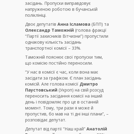
засідань. Пропуски виправдовує
напруженою роботою в бучанській
поліклініці.
Двоє депутатів
Анна Ісламова
(БПП) та
Олександр Таможній
(голова фракції
“Партії захисників Вітчизни”) пропустили
однакову кількість засідань
транспортної комісії – 33%.
Таможній пояснює свої пропуски тим,
що комісію постійно переносили.
“У нас в комісії є час, коли вона має
засідати за графіком. Є план засідань
комісій. Але голова комісії
Дмитро
Паустовський
(Укроп) на свій розсуд
переносить засідання комісії на інший
день і повідомляє про це в останній
момент. Тому, три рази я може й
пропустив, бо мав на ті дні інші плани”, –
розповідає депутат.
Депутат від партії “Наш край”
Анатолій