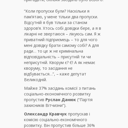
“Коли пропуски були? Наскільки я
пам’ятаю, у мене тільки два пропуски.
Відсутній я був тільки за станом
здоров’я. Хтось собі довідки бере, а я в
лікарні не звертаюся – лікуюсь сам. Я ж
приватний підприємець – то для чого
мені довідку брати самому собі? А для
ради… то це ж не кримінальна
відповідальність – присутній ти чи
неприсутній. Кворум є? Є! А як немає
кворуму, то засідання не
відбувається…”, – каже депутат
Великодній.
Майже 37% засідань комісії з питань
соціально-економічного розвитку
пропустив
Руслан Данюк
(“Партія
захисників Вітчизни”).
Олександр Кравчук
пропускав і
комісію соціально-економічного
розвитку. Він пропустив більше 36%