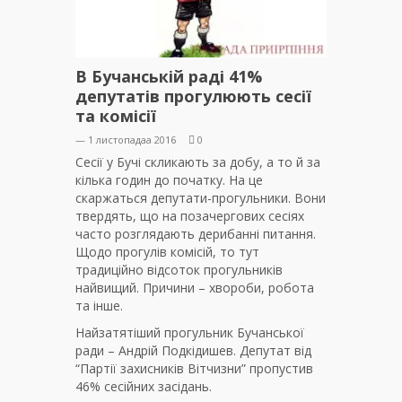
В Бучанській раді 41%
депутатів прогулюють сесії
та комісії
— 1 листопадаа 2016
0
Сесії у Бучі скликають за добу, а то й за
кілька годин до початку. На це
скаржаться депутати-прогульники. Вони
твердять, що на позачергових сесіях
часто розглядають дерибанні питання.
Щодо прогулів комісій, то тут
традиційно відсоток прогульників
найвищий. Причини – хвороби, робота
та інше.
Найзатятіший прогульник Бучанської
ради – Андрій Подкідишев. Депутат від
“Партії захисників Вітчизни” пропустив
46% сесійних засідань.