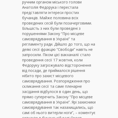
ручним органом міського голови
Анатолія Федорука і перестала
представляти інтереси простих
бучанців. Майже половина всіх
проведених сесій були позачерговими.
Більшість з них були проведені з
порушеннями Закону “Про місцеве
самоврядування в Україні” та
регламенту ради. Дійшло до того, що на
деякі сесії фракцію “Свободи” навіть не
запросили. Піком цієї вакханалії стало
проведення сесії 17 жовтня, коли
Федоруку загрожувало відсторонення
від посади, де приймалося рішення
нібито про захист місцевого
самоврядування. Розпорядження про
скликання сесії та саме пленарне
засідання відбулося в один день, що
прямо суперечить Закону “Про місцеве
самоврядування в Україні”. Ярі захисники
самоврядування так назахищались, що
самі об нього витерли ноги”, – коментує
ситуацію в бучанській раді Окоєв.