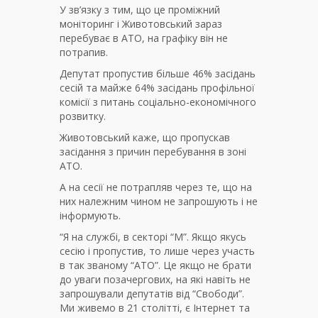
У зв’язку з тим, що це проміжний
моніторинг і Животовський зараз
перебуває в АТО, на графіку він не
потрапив.
Депутат пропустив більше 46% засідань
сесій та майже 64% засідань профільної
комісії з питань соціально-економічного
розвитку.
Животовський каже, що пропускав
засідання з причин перебування в зоні
АТО.
А на сесії не потрапляв через те, що на
них належним чином не запрошують і не
інформують.
“Я на службі, в секторі “М”. Якщо якусь
сесію і пропустив, то лише через участь
в так званому “АТО”. Це якщо не брати
до уваги позачергових, на які навіть не
запрошували депутатів від “Свободи”.
Ми живемо в 21 столітті, є Інтернет та