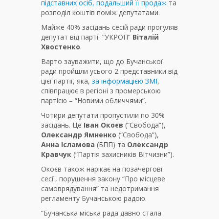
підставних осіб, подальший її продаж
та
розподіл коштів поміж депутатами.
Майже 40% засідань сесій ради прогуляв
депутат від партії “УКРОП”
Віталій
Хвостенко
.
Варто зауважити, що до Бучанської
ради пройшли усього 2 представники від
цієї партії, яка,
за інформацією ЗМІ
,
співпрацює в регіоні з промерською
партією – “Новими обличчями”.
Чотири депутати пропустили по 30%
засідань. Це
Іван Окоєв
(“Свобода”),
Олександр Ямненко
(“Свобода”),
Анна Ісламова
(БПП) та
Олександр
Кравчук
(“Партія захисників Вітчизни”).
Окоєв також нарікає на позачергові
сесії, порушення закону “Про місцеве
самоврядування” та недотримання
регламенту Бучанською радою.
“Бучанська міська рада давно стала