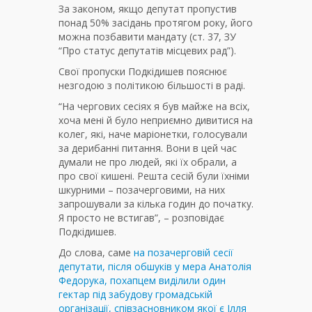
За законом, якщо депутат пропустив
понад 50% засідань протягом року, його
можна позбавити мандату (ст. 37, ЗУ
“Про статус депутатів місцевих рад”).
Свої пропуски Подкідишев пояснює
незгодою з політикою більшості в раді.
“На чергових сесіях я був майже на всіх,
хоча мені й було неприємно дивитися на
колег, які, наче маріонетки, голосували
за дерибанні питання. Вони в цей час
думали не про людей, які їх обрали, а
про свої кишені. Решта сесій були їхніми
шкурними – позачерговими, на них
запрошували за кілька годин до початку.
Я просто не встигав”, – розповідає
Подкідишев.
До слова, саме
на позачерговій сесії
депутати, після обшуків у мера Анатолія
Федорука, похапцем виділили один
гектар під забудову громадській
організації, співзасновником якої є Ілля