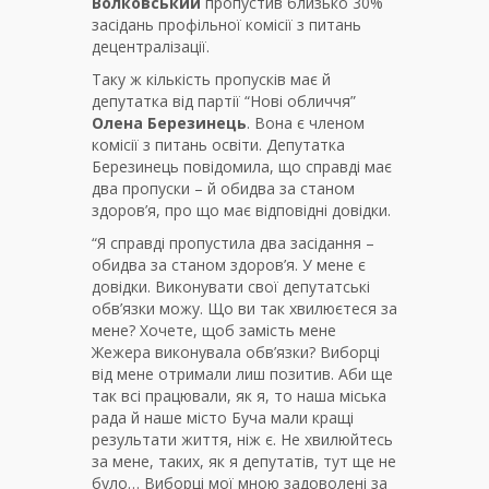
Волковський
пропустив близько 30%
засідань профільної комісії з питань
децентралізації.
Таку ж кількість пропусків має й
депутатка від партії “Нові обличчя”
Олена Березинець
. Вона є членом
комісії з питань освіти. Депутатка
Березинець повідомила, що справді має
два пропуски – й обидва за станом
здоров’я, про що має відповідні довідки.
“Я справді пропустила два засідання –
обидва за станом здоров’я. У мене є
довідки. Виконувати свої депутатські
обв’язки можу. Що ви так хвилюєтеся за
мене? Хочете, щоб замість мене
Жежера виконувала обв’язки? Виборці
від мене отримали лиш позитив. Аби ще
так всі працювали, як я, то наша міська
рада й наше місто Буча мали кращі
результати життя, ніж є. Не хвилюйтесь
за мене, таких, як я депутатів, тут ще не
було… Виборці мої мною задоволені за