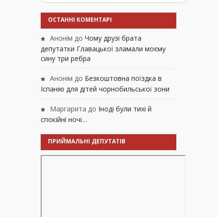
ОСТАННІ КОМЕНТАРІ
Анонім
до
Чому друзі брата
депутатки Главацької зламали моєму
сину три ребра
Анонім
до
Безкоштовна поїздка в
Іспанію для дітей чорнобильської зони
Маргарита
до
Іноді були тихі й
спокійні ночі…
ПРИЙМАЛЬНІ ДЕПУТАТІВ