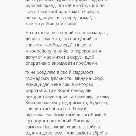
були насправді. Бо наче хотів, щоб по
совісті все зробили, а маєш чомусь
виправдовуватись перед всіма”, –
коментує Животовський.
На питання чи готовий скласти мандат,
депутат відповів, що наступний за
списком “свободівець” з іншого
мікрорайону, а на його переконання
депутат має жити на окрузі, щоб
оперативно вирішувати проблеми.
“Я не розділяю в своїй свідомості
громадську діяльність і війну на Сході.
Різниця для мене лиш в методах
боротьби. Там ворог явний, він
використовує зброю, артилерію, техніку.
Знищив вже купу підприємств, будинків,
знищив тисячі життів. Тому й
відповідаємо йому тими ж засобами. А
тут ворог прихований. Виглядає так
само як і інші люди, ходить з тобою
одними дорогами… Але замість зброї в