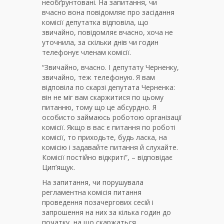
необґрунтовані. На запитання, чи
вчасно вона повідомляє про засідання
комісії депутатка відповіла, що
звичайно, повідомляє вчасно, хоча не
уточнила, за скільки днів чи годин
телефонує членам комісії.
“Звичайно, вчасно. І депутату Черненку,
звичайно, теж телефоную. Я вам
відповіла по скарзі депутата Черненка:
він не міг вам скаржитися по цьому
питанню, тому що це абсурдно. Я
особисто займаюсь роботою організації
комісії. Якщо в вас є питання по роботі
комісії, то приходьте, будь ласка, на
комісію і задавайте питання й слухайте.
Комісії постійно відкриті”, – відповідає
Цип’ящук.
На запитання, чи порушувала
регламентна комісія питання
проведення позачергових сесій і
запрошення на них за кілька годин до
початку, на що скаржаться