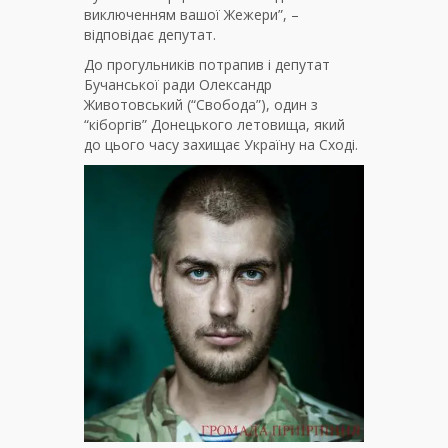
виключенням вашої Жежери”, –
відповідає депутат.
До прогульників потрапив і депутат
Бучанської ради Олександр
Животовський (“Свобода”), один з
“кіборгів” Донецького летовища, який
до цього часу захищає Україну на Сході.