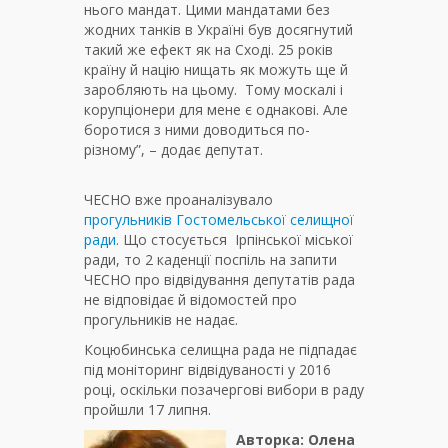
нього мандат. Цими мандатами без
жодних танків в Україні був досягнутий
такий же ефект як на Сході. 25 років
країну й націю нищать як можуть ще й
заробляють на цьому. Тому москалі і
корупціонери для мене є однакові. Але
боротися з ними доводиться по-
різному”, – додає депутат.
ЧЕСНО вже проаналізувало
прогульників Гостомельської селищної
ради
. Що стосується Ірпінської міської
ради, то 2 каденції поспіль на запити
ЧЕСНО про відвідування депутатів рада
не відповідає й відомостей про
прогульників не надає.
Коцюбинська селищна рада не підпадає
під моніторинг відвідуваності у 2016
році, оскільки позачергові вибори в раду
пройшли 17 липня.
Авторка: Олена