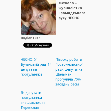
Жежера –
журналістка
Громадського
руху ЧЕСНО
Поділитися:
ЧЕСНО: У
Півроку роботи
Бучанській раді 14
Гостомельської
депутатів-
ради: депутатка
прогульників
Шальман
прогуляла 70%
засідань сесій
Як депутати-
прогульники
знеславлюють
Переяслав