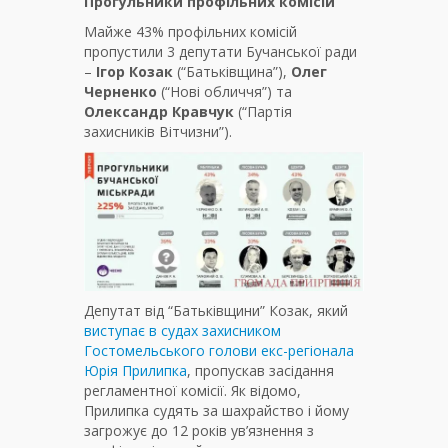
Прогульники профільних комісій
Майже 43% профільних комісій
пропустили 3 депутати Бучанської ради
–
Ігор Козак
(“Батьківщина”),
Олег
Черненко
(“Нові обличчя”) та
Олександр Кравчук
(“Партія
захисників Вітчизни”).
Депутат від “Батьківщини” Козак, який
виступає в судах захисником
Гостомельського голови екс-регіонала
Юрія Прилипка
, пропускав засідання
регламентної комісії. Як відомо,
Прилипка судять за шахрайство і йому
загрожує до 12 років ув’язнення з