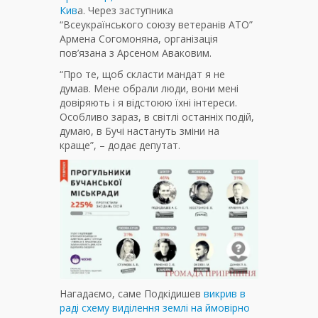
Кив
а. Через заступника
“Всеукраїнського союзу ветеранів АТО”
Армена Согомоняна, організація
пов’язана з Арсеном Аваковим.
“Про те, щоб скласти мандат я не
думав. Мене обрали люди, вони мені
довіряють і я відстоюю їхні інтереси.
Особливо зараз, в світлі останніх подій,
думаю, в Бучі настануть зміни на
краще”, – додає депутат.
Нагадаємо, саме Подкідишев
викрив в
раді схему виділення землі на ймовірно