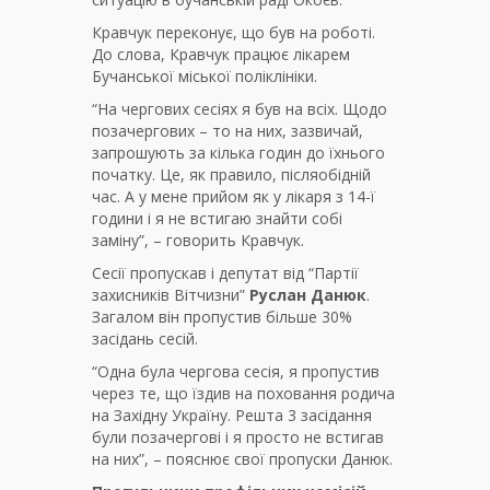
Кравчук переконує, що був на роботі.
До слова, Кравчук працює лікарем
Бучанської міської поліклініки.
“На чергових сесіях я був на всіх. Щодо
позачергових – то на них, зазвичай,
запрошують за кілька годин до їхнього
початку. Це, як правило, післяобідній
час. А у мене прийом як у лікаря з 14-ї
години і я не встигаю знайти собі
заміну”, – говорить Кравчук.
Сесії пропускав і депутат від “Партії
захисників Вітчизни”
Руслан Данюк
.
Загалом він пропустив більше 30%
засідань сесій.
“Одна була чергова сесія, я пропустив
через те, що їздив на поховання родича
на Західну Україну. Решта 3 засідання
були позачергові і я просто не встигав
на них”, – пояснює свої пропуски Данюк.