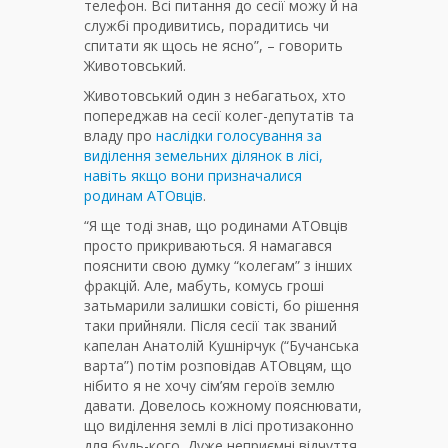
телефон. Всі питання до сесії можу й на
службі продивитись, порадитись чи
спитати як щось не ясно”, – говорить
Животовський.
Животовський один з небагатьох, хто
попереджав на сесії колег-депутатів та
владу про
наслідки голосування за
виділення земельних ділянок в лісі,
навіть якщо вони призначалися
родинам АТОвців
.
“Я ще тоді знав, що родинами АТОвців
просто прикриваються. Я намагався
пояснити свою думку “колегам” з інших
фракцій. Але, мабуть, комусь гроші
затьмарили залишки совісті, бо рішення
таки прийняли. Після сесії так званий
капелан Анатолій Кушнірчук (“Бучанська
варта”) потім розповідав АТОвцям, що
нібито я не хочу сім’ям героїв землю
давати. Довелось кожному пояснювати,
що виділення землі в лісі протизаконно
для будь-кого. Дуже неприємні відчуття