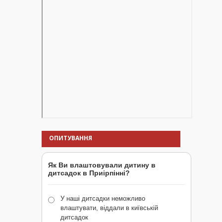
ОПИТУВАННЯ
Як Ви влаштовували дитину в
дитсадок в Приірпінні?
У наші дитсадки неможливо
влаштувати, віддали в київській
дитсадок