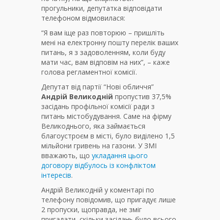
прогульники, депутатка відповідати
телефоном відмовилася:
“Я вам іще раз повторюю – пришліть
мені на електронну пошту перелік ваших
питань, я з задоволенням, коли буду
мати час, вам відповім на них”, – каже
голова регламентної комісії.
Депутат від партії “Нові обличчя”
Андрій Великодній
пропустив 37,5%
засідань профільної комісії ради з
питань містобудування. Саме на фірму
Великоднього, яка займається
благоустроєм в місті, було виділено 1,5
мільйони гривень на газони. У ЗМІ
вважають, що
укладання цього
договору відбулось із конфліктом
інтересів
.
Андрій Великодній у коментарі по
телефону повідомив, що пригадує лише
2 пропуски, щоправда, не зміг
пригадати, скільки засідань було всього.