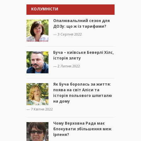
КОЛУМНІСТИ
Опалювальлний сезон для
ДОЗу: що ж із тарифами?
— 3 Серпня 2022
Буча – київське Беверлі Хілс,
історія злету
— 2 Липня 2022
Як Буча боролась за життя:
поява на світ Аліси та
історія польового шпиталю
на дому
— 7 Квітня 2022
Чому Верховна Рада має
блокувати збільшення меж
Ірпеня?