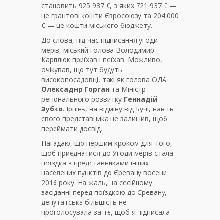
становить 925 937 €, з яких 721 937 € —
це грантові кошти Євросоюзу та 204 000
€ — це кошти міського бюджету.
До слова, під час підписання угоди
мерів, міський голова Володимир
Карплюк приїхав і поїхав. Можливо,
очікував, що тут будуть
високопосадовці, такі як голова ОДА
Олексаднр Горган
та Міністр
регіонального розвитку
Геннадій
Зубко
. Ірпінь, на відміну від Бучі, навіть
свого представника не залишив, щоб
переймати досвід.
Нагадаю, що першим кроком для того,
щоб приєднатися до Угоди мерів стала
поїздка з представниками інших
населених пунктів до Єревану восени
2016 року. На жаль, на сесійному
засіданні перед поїздкою до Єревану,
депутатська більшість не
проголосувала за те, щоб я підписала