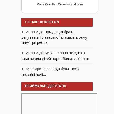
View Results
Crowdsignal.com
ОСТАННІ КОМЕНТАРІ
Анонім
до
Чому друзі брата
депутатки Главацької зламали моєму
сину три ребра
Анонім
до
Безкоштовна поїздка в
Іспанію для дітей чорнобильської зони
Маргарита
до
Іноді були тихі й
спокійні ночі…
ПРИЙМАЛЬНІ ДЕПУТАТІВ