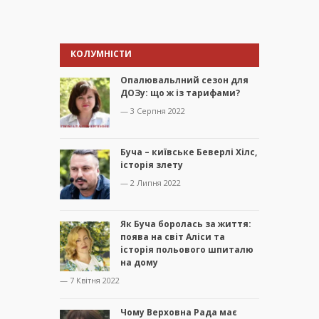
КОЛУМНІСТИ
Опалювальлний сезон для
ДОЗу: що ж із тарифами?
— 3 Серпня 2022
Буча – київське Беверлі Хілс,
історія злету
— 2 Липня 2022
Як Буча боролась за життя:
поява на світ Аліси та
історія польового шпиталю
на дому
— 7 Квітня 2022
Чому Верховна Рада має