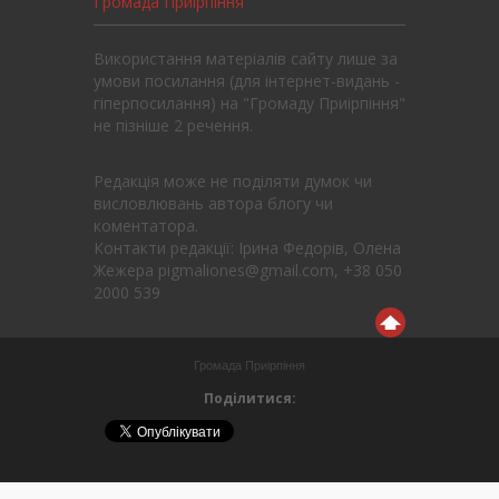
Громада Приірпіння
Використання матеріалів сайту лише за
умови посилання (для інтернет-видань -
гіперпосилання) на "Громаду Приірпіння"
не пізніше 2 речення.
Редакція може не поділяти думок чи
висловлювань автора блогу чи
коментатора.
Контакти редакції: Ірина Федорів, Олена
Жежера pigmaliones@gmail.com, +38 050
2000 539
Громада Приірпіння
Поділитися: