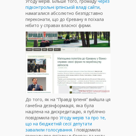
Угоду мерів. Більше того, громаду
через
підконтрольні ірпінській владі сайти
,
намагалися абсолютно безпідставно
переконати, що до Єревану я поїхала
нібито у справах власної фірми.
До того, як на “Правді Ірпеня” вийшла ця
ганебна дезінформація, яка була
націлена на дискредитацію, я публічно
повідомила про
Угоду мерів та про те,
що на бюджетній сесії депутати
завалили голосування.
І повідомила
громаду про поїздку в Єреван та мету