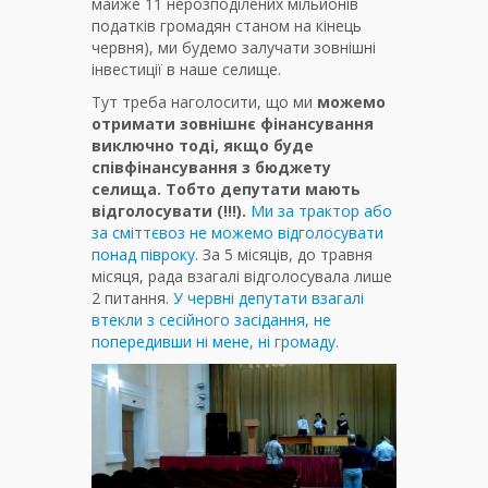
майже 11 нерозподілених мільйонів
податків громадян станом на кінець
червня), ми будемо залучати зовнішні
інвестиції в наше селище.
Тут треба наголосити, що ми
можемо
отримати зовнішнє фінансування
виключно тоді, якщо буде
співфінансування з бюджету
селища. Тобто депутати мають
відголосувати (!!!).
Ми за трактор або
за сміттєвоз не можемо відголосувати
понад півроку
. За 5 місяців, до травня
місяця, рада взагалі відголосувала лише
2 питання.
У червні депутати взагалі
втекли з сесійного засідання, не
попередивши ні мене, ні громаду.