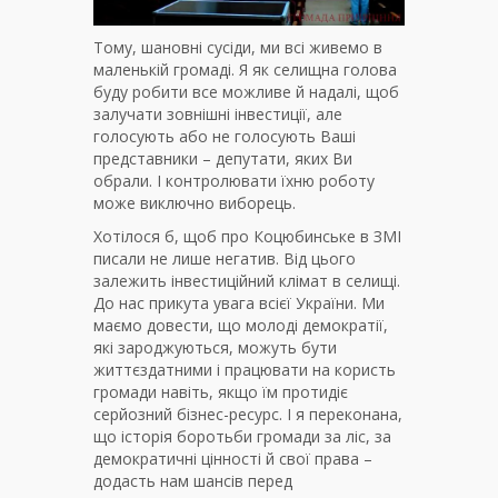
Тому, шановні сусіди, ми всі живемо в
маленькій громаді. Я як селищна голова
буду робити все можливе й надалі, щоб
залучати зовнішні інвестиції, але
голосують або не голосують Ваші
представники – депутати, яких Ви
обрали. І контролювати їхню роботу
може виключно виборець.
Хотілося б, щоб про Коцюбинське в ЗМІ
писали не лише негатив. Від цього
залежить інвестиційний клімат в селищі.
До нас прикута увага всієї України. Ми
маємо довести, що молоді демократії,
які зароджуються, можуть бути
життєздатними і працювати на користь
громади навіть, якщо їм протидіє
серйозний бізнес-ресурс. І я переконана,
що історія боротьби громади за ліс, за
демократичні цінності й свої права –
додасть нам шансів перед