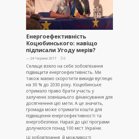
Енергоефективність
Коцюбинського: навіщо
підписали Угоду мерів?
— 24 Червня 2017
0
Селище взяло на себе зобов’язання
підвищити енергоефективність. Ми
також маємо скоротити викиди вуглецю
на 30 % до 2030 року. Коцюбинське
отримало право брати участь у
залученні зовнішнього фінансування для
досягненння цієї мети. А це значить,
громада може отримати кошти для
підвищення енергоефективності та
енергобезпеки. Наразі до цієї програми
долучилося понад 100 міст України.
Ці зобов’язання й можливості