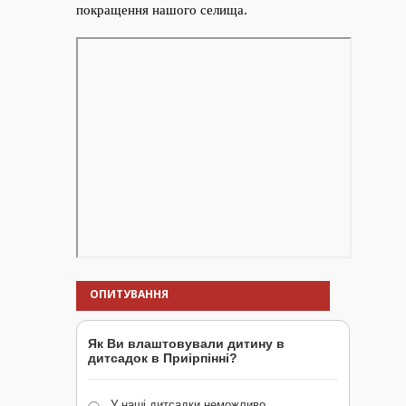
ОПИТУВАННЯ
Як Ви влаштовували дитину в
дитсадок в Приірпінні?
У наші дитсадки неможливо