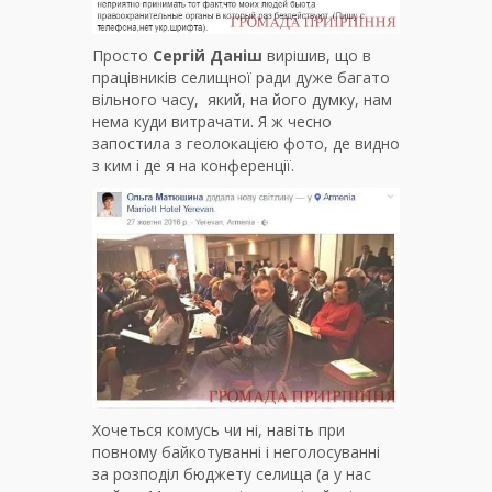
Просто
Сергій Даніш
вирішив, що в
працівників селищної ради дуже багато
вільного часу, який, на його думку, нам
нема куди витрачати. Я ж чесно
запостила з геолокацією фото, де видно
з ким і де я на конференції.
Хочеться комусь чи ні, навіть при
повному байкотуванні і неголосуванні
за розподіл бюджету селища (а у нас