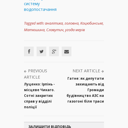
систему
водопостачання
Tagged with:
аналітика
,
головна
,
Коцюбинське
,
Матюшина
,
Славутич
,
угода мерів
PREVIOUS
NEXT ARTICLE
ARTICLE
Гатне: як депутати
Луценко: Ірпінь -
захищають від
місцеве Чикаго.
Громади
Сотні закритих
будівництво АЗС на
справ у відділі
газогоні біля траси
поліції
ЗАЛИШИТИ ВІДПОВІДЬ