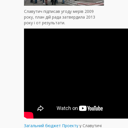
Славутич підписав угоду мерів 2009
року, план дій рада затвердила 2013
року і от результати.
Загальний бюджет Проекту
у Славутичі