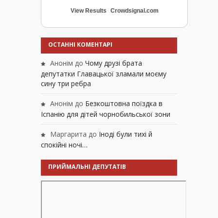
View Results
Crowdsignal.com
ОСТАННІ КОМЕНТАРІ
Анонім
до
Чому друзі брата
депутатки Главацької зламали моєму
сину три ребра
Анонім
до
Безкоштовна поїздка в
Іспанію для дітей чорнобильської зони
Маргарита
до
Іноді були тихі й
спокійні ночі…
ПРИЙМАЛЬНІ ДЕПУТАТІВ