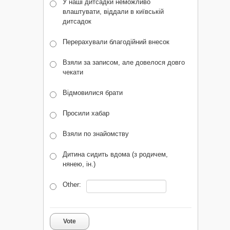
У наші дитсадки неможливо
влаштувати, віддали в київській
дитсадок
Перерахували благодійний внесок
Взяли за записом, але довелося довго
чекати
Відмовилися брати
Просили хабар
Взяли по знайомству
Дитина сидить вдома (з родичем,
нянею, ін.)
Other:
Vote