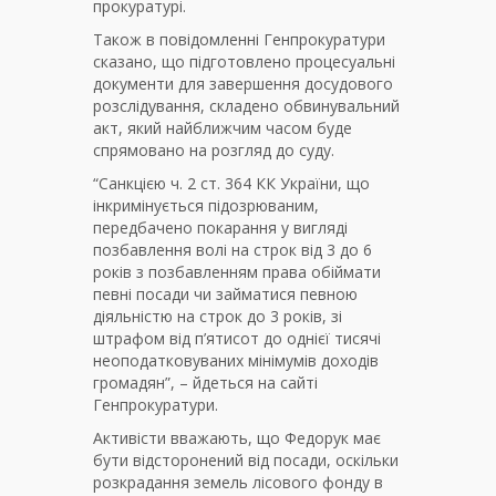
прокуратурі.
Також в повідомленні Генпрокуратури
сказано, що підготовлено процесуальні
документи для завершення досудового
розслідування, складено обвинувальний
акт, який найближчим часом буде
спрямовано на розгляд до суду.
“Санкцією ч. 2 ст. 364 КК України, що
інкримінується підозрюваним,
передбачено покарання у вигляді
позбавлення волі на строк від 3 до 6
років з позбавленням права обіймати
певні посади чи займатися певною
діяльністю на строк до 3 років, зі
штрафом від п’ятисот до однієї тисячі
неоподатковуваних мінімумів доходів
громадян”, – йдеться на сайті
Генпрокуратури.
Активісти вважають, що Федорук має
бути відсторонений від посади, оскільки
розкрадання земель лісового фонду в