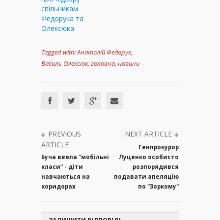
спільникам
Федорука та
Олексюка
Tagged with:
Анатолій Федорук
,
Василь Олексюк
,
головна
,
новини
PREVIOUS
NEXT ARTICLE
ARTICLE
Генпрокурор
Буча ввела "мобільні
Луценко особисто
класи" - діти
розпорядився
навчаються на
подавати апеляцію
коридорах
по "Зоркому"