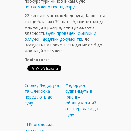
прокуратури чиновникам було
повідомлено про підозру
.
22 липня в маєтках Федорука, Карплюка
та ще близько 30-ти осіб, причетних до
махінацій з розкрадання державної
власності,
були проведені обшуки й
вилучені дедятки документів
, які
вказують на причетність даних осіб до
махінацій з землею.
Поділитися:
Справу Федорука
Федорука
та Олексюка
судитимуть в
передають до
Ірпені –
суду
обвинувальний
акт передали до
суду
ГПУ оголосила
про підозру