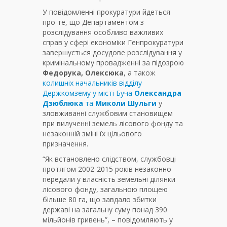
У повідомленні прокуратури йдеться
про те, що Департаментом з
розслідування особливо важливих
справ у сфері економіки Генпрокуратури
завершується досудове розслідування у
кримінальному провадженні за підозрою
Федорука, Олексюка
, а також
колишніх начальників відділу
Держкомзему у місті Буча
Олександра
Дзюблюка
та
Миколи Шульги
у
зловживанні службовим становищем
при вилученні земель лісового фонду та
незаконній зміні їх цільового
призначення.
“Як встановлено слідством, службовці
протягом 2002-2015 років незаконно
передали у власність земельні ділянки
лісового фонду, загальною площею
більше 80 га, що завдало збитки
державі на загальну суму понад 390
мільйонів гривень”, – повідомляють у