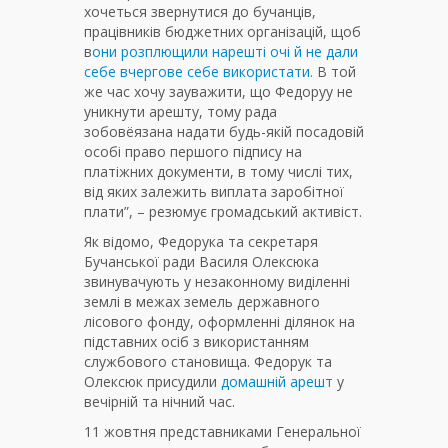
хочеться звернутися до бучанців,
працівників бюджетних організацій, щоб
в
они розплющили нарешті очі й не дали
себе вчергове себе використати.
В той
же час хочу зауважити, що Федоруу не
уникнути арешту, тому рада
зобовёязана надати будь-якій посадовій
особі право першого підпису на
платіжних документи, в тому числі тих,
від яких залежить виплата заробітної
плати”, – резюмує громадський активіст.
Як відомо, Федорука та секретаря
Бучанської ради Василя Олексюка
звинувачують у незаконному виділенні
землі в межах земель державного
лісового фонду, оформленні ділянок на
підставних осіб з використанням
службового становища. Федорук та
Олексюк присудили
домашній арешт
у
вечірній та нічний час.
11 жовтня представниками Генеральної