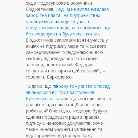
судів Федорук взяв в заручники
бюджетників.
Тоді їм не виплачувалася
заробітна плата і на підприємствах
проводилися наради за участі
представників влади, де говорилося, що
без Федорука на Бучу чекає колапс.
Бюджетників закликали взяти участь у
акціях на підтримку мера та місцевого
самоврядування. Усвідомлюючи всю
глибину відповідальності за скоєні
злочини, переконаний, Федорук
готується повторити цей сценарій”, –
говорить Бархоленко.
“Відомо, що
півроку тому зі своїх посад
звільнилися всі троє заступників
Бучанського голови
. До сьогоднішнього
дня ці посади вакантні. Для чого це
робиться? Очевидно, Федорук, будучи
єдиним посадовцем ради з правом
підпису фінансових документів, хоче
таким чином уникнути ув’язнення та
відсторонення від посади. Тож,