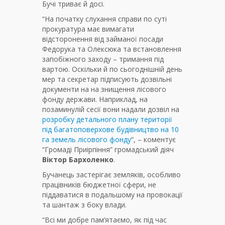
Бучі триває й досі.
“На початку слухання справи по суті
прокуратура має вимагати
відсторонення від займаної посади
Федорука та Олексюка та встановлення
запобіжного заходу – тримання під
вартою. Оскільки й по сьогоднішній день
мер та секретар підписують дозвільні
документи на на знищення лісового
фонду держави. Наприклад, на
позаминулій сесії вони надали дозвіл на
розробку детального плану території
під багатоповерхове будівництво на 10
га земель лісового фонду
“, – коментує
“Громаді Приірпіння” громадський діяч
Віктор Бархоленко
.
Бучанець застерігає земляків, особливо
працівників бюджетної сфери, не
піддаватися в подальшому на провокації
та шантаж з боку влади.
“Всі ми добре пам’ятаємо, як під час