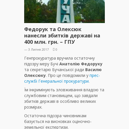
Федорук та Олексюк
нанесли збитків державі на
400 млн. грн. – ГПУ
— 3 Липня 2017
0
Генпрокуратура вручила остаточну
підозру меру Бучі
Анатолію Федоруку
та секретарю Бучанської ради
Василю
Олексюку
. Про це повідомили у
прес-
службі Генеральної прокуратури.
Їм інкримінують зловживання владою та
службовим становищем, що завдали
збитків державі в особливо великих
розмірах.
Остаточна підозра чиновникам
базується на висновках оціночно-
земельної експертизи.