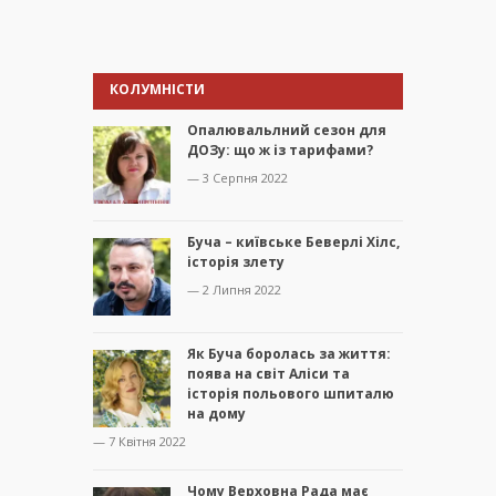
КОЛУМНІСТИ
Опалювальлний сезон для
ДОЗу: що ж із тарифами?
— 3 Серпня 2022
Буча – київське Беверлі Хілс,
історія злету
— 2 Липня 2022
Як Буча боролась за життя:
поява на світ Аліси та
історія польового шпиталю
на дому
— 7 Квітня 2022
Чому Верховна Рада має