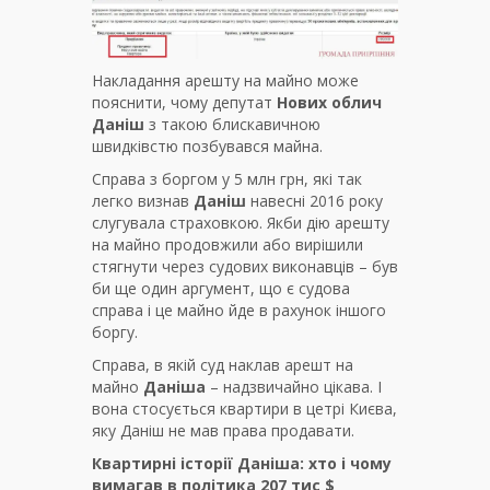
Накладання арешту на майно може
пояснити, чому депутат
Нових облич
Даніш
з такою блискавичною
швидківстю позбувався майна.
Справа з боргом у 5 млн грн, які так
легко визнав
Даніш
навесні 2016 року
слугувала страховкою. Якби дію арешту
на майно продовжили або вирішили
стягнути через судових виконавців – був
би ще один аргумент, що є судова
справа і це майно йде в рахунок іншого
боргу.
Справа, в якій суд наклав арешт на
майно
Даніша
– надзвичайно цікава. І
вона стосується квартири в цетрі Києва,
яку Даніш не мав права продавати.
Квартирні історії Даніша: хто і чому
вимагав в політика 207 тис $