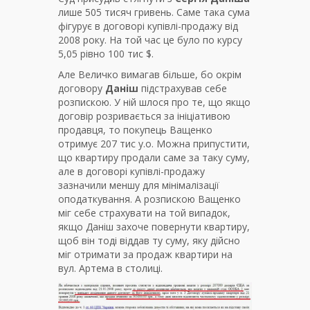
лише 505 тисяч гривень. Саме така сума
фігурує в договорі купівлі-продажу від
2008 року. На той час це було по курсу
5,05 рівно 100 тис $.
Але Величко вимагав більше, бо окрім
договору
Даніш
підстрахував себе
розпискою. У ній шлося про те, що якщо
договір розривається за ініціативою
продавця, то покупець Ващенко
отримує 207 тис у.о. Можна припустити,
що квартиру продали саме за таку суму,
але в договорі купівлі-продажу
зазначили меншу для мінімалізації
оподаткування. А розпискою Ващенко
міг себе страхувати на той випадок,
якщо Даніш захоче повернути квартиру,
щоб він тоді віддав ту суму, яку дійсно
міг отримати за продаж квартири на
вул. Артема в столиці.