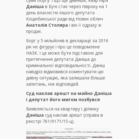
суми боргу. І що ще дивніше, квартира
Даніша
в Бучі стає через півроку на 1
день власністю іншого депутата
Коцюбинської ради від Нових облич
Анатолія Столяра
і він її одразу ж
продає.
Борг у 5 мільйонів в декларації за 2016
рік не фігурує і про це повідомлене
НАЗК. І це може бути підставою для
притягнення депутата Даніша до
кримінальної відповідальності. Даніш
навідріз відмовився коментувати цю
дивну ситуацію, яка залишала більше
запитань, ніж відповідей.
Суд наклав арешт на майно Даніша
і депутат його мигом позбувся
Виявляється на квартиру і ділянку
Даніша
суд наклав арешт (справа в
реєстрі 761/9171/15-ц).