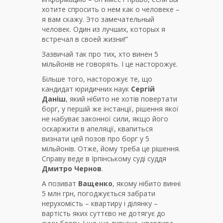
хотите спросить о нем как о человеке –
я вам скажу. Это замечательный
человек. Один из лучших, которых я
встречал в своей жизни!”
Зазвичай так про тих, хто винен 5
мільйонів не говорять. І це насторожує.
Більше того, насторожує те, що
кандидат юридичних наук
Сергій
Даніш
, який нібито не хотів повертати
борг, у першій же інстанції, рішення якої
не набуває законної сили, якщо його
оскаржити в апеляції, квапиться
визнати цей позов про борг у 5
мільйонів. Отже, йому треба це рішення.
Справу веде в Ірпінському суді суддя
Дмитро Чернов
.
А позиват
Ващенко
, якому нібито винні
5 млн грн, погоджується забрати
нерухомість – квартиру і ділянку –
вартість яких суттєво не дотягує до