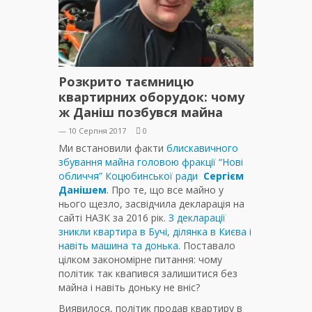
Розкрито таємницю
квартирних оборудок: чому
ж Даніш позбувся майна
— 10 Серпня 2017
0
Ми встановили факти
блискавичного
збування майна головою фракції “Нові
обличчя” Коцюбинської ради
Сергієм
Данішем
. Про те, що все майно у
нього щезло, засвідчила декларація на
сайті НАЗК за 2016 рік.
З декларації
зникли квартира в Бучі, ділянка в Києва і
навіть машина та донька
. Поставало
цілком закономірне питання: чому
політик так квапився залишитися без
майна і навіть доньку не вніс?
Виявилося, політик продав квартиру в