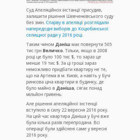
Суд Апеляційнох інстанції присудив,
залишити рішення Шевченківського суду
без змін.
Спарву в апеляції розглядали
напередодні виборів до Коцюбинської
селищної ради у 2016 році.
Таким чином
Даніш
має повернути 505
тис грн
Величко
. Тільки, якщо в 2008
році це було 100 тис $, то зараз це
менше 19 тис $. За ці гроші зараз
неможливо придбати квартиру не те,
що на Артема в м. Києві, а навіть у Бучі
ринкова ціна квартири в будинку, де
було майно в
Даніша
, сягає понад
мільйон гривень.
Але рішення апеляційної інстенції
вступило в силу 22 вересня 2016 року.
На цей час квартира Даніша у Бучі вже
була кілька разів перепродана. Всі
операції були здійснені саме у вересні
2016 року.