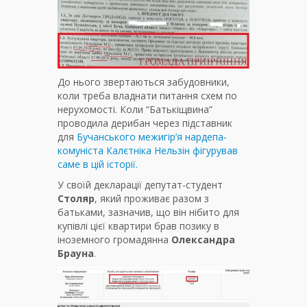
До нього звертаються забудовники,
коли треба владнати питання схем по
нерухомості. Коли “Батькіщвина”
проводила дерибан через підставник
для
Бучанського межигір’я нардепа-
комуніста Калєтніка Нельзін фігурував
саме в цій історії.
У своїй декларації депутат-студент
Столяр
, який проживає разом з
батьками, зазначив, що він нібито для
купівлі цієї квартири брав позику в
іноземного громадянна
Олександра
Брауна
.