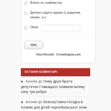
Взяли по знайомству
Дитина сидить вдома (з родичем,
нянею, ін.)
Other:
Vote
View Results
Crowdsignal.com
ОСТАННІ КОМЕНТАРІ
Анонім
до
Чому друзі брата
депутатки Главацької зламали моєму
сину три ребра
Анонім
до
Безкоштовна поїздка в
Іспанію для дітей чорнобильської зони