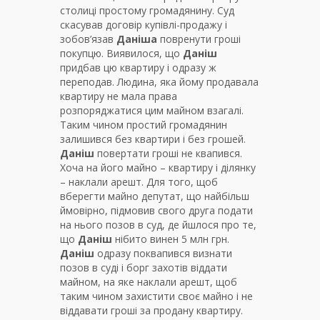
столиці простому громадянину. Суд
скасував договір купівлі-продажу і
зобов’язав
Даніша
повренути гроші
покупцю. Виявилося, що
Даніш
придбав цю квартиру і одразу ж
переподав. Людина, яка йому продавала
квартиру не мала права
розпоряджатися цим майном взагалі.
Таким чином простий громадянин
залишився без квартири і без грошей.
Даніш
повертати гроші не квапився.
Хоча на його майно – квартиру і ділянку
– наклали арешт. Для того, щоб
вберегти майно депутат, що найбільш
ймовірно, підмовив свого друга подати
на нього позов в суд, де йшлося про те,
що
Даніш
нібито винен 5 млн грн.
Даніш
одразу поквапився визнати
позов в суді і борг захотів віддати
майном, на яке наклали арешт, щоб
таким чином захистити своє майно і не
віддавати гроші за продану квартиру.