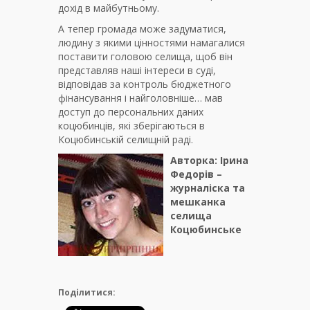
дохід в майбутньому.
А тепер громада може задуматися,
людину з якими цінностями намагалися
поставити головою селища, щоб він
представляв наші інтереси в суді,
відповідав за контроль бюджетного
фінансування і найголовніше… мав
доступ до персональних даних
коцюбинців, які зберігаються в
Коцюбинській селищній раді.
Авторка: Ірина
Федорів –
журналіска та
мешканка
селища
Коцюбинське
Поділитися: