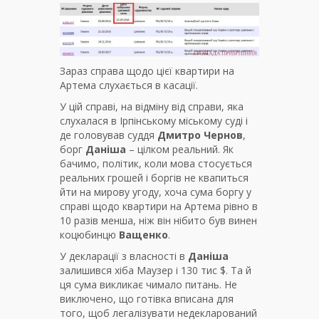
Зараз справа щодо цієї квартири на
Артема слухається в касації.
У цій справі, на відміну від справи, яка
слухалася в Ірпінському міському суді і
де головував суддя
Дмитро Чернов
,
борг
Даніша
– цілком реальний. Як
бачимо, політик, коли мова стосується
реальних грошей і боргів не квапиться
йти на мирову угоду, хоча сума боргу у
справі щодо квартири на Артема рівно в
10 разів менша, ніж він нібито був винен
коцюбинцю
Ващенко
.
У декларації з власності в
Даніша
залишився хіба Маузер і 130 тис $. Та й
ця сума викликає чимало питань. Не
виключено, що готівка вписана для
того, щоб легалізувати недекларований