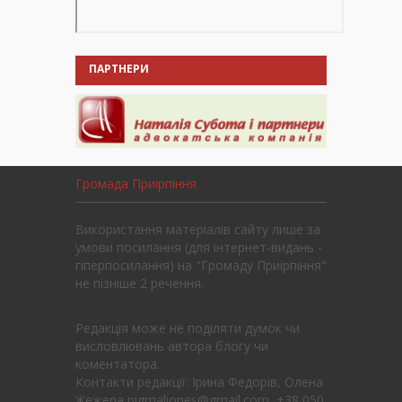
ПАРТНЕРИ
Громада Приірпіння
Використання матеріалів сайту лише за
умови посилання (для інтернет-видань -
гіперпосилання) на "Громаду Приірпіння"
не пізніше 2 речення.
Редакція може не поділяти думок чи
висловлювань автора блогу чи
коментатора.
Контакти редакції: Ірина Федорів, Олена
Жежера pigmaliones@gmail.com, +38 050