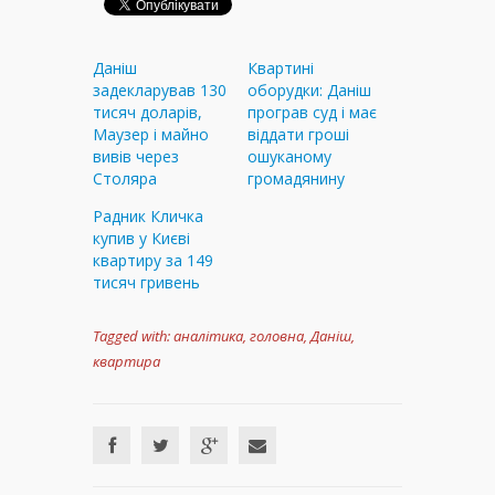
Даніш
Квартині
задекларував 130
оборудки: Даніш
тисяч доларів,
програв суд і має
Маузер і майно
віддати гроші
вивів через
ошуканому
Столяра
громадянину
Радник Кличка
купив у Києві
квартиру за 149
тисяч гривень
Tagged with:
аналітика
,
головна
,
Даніш
,
квартира