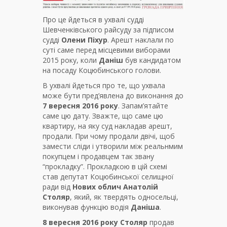
Про це йдеться в ухвалі судді
Шевченківського райсуду за підписом
судді
Олени Піхур
. Арешт наклали по
суті саме перед місцевими виборами
2015 року, коли
Даніш
був кандидатом
на посаду Коцюбинського голови.
В ухвалі йдеться про те, що ухвала
може бути пред’явлена до виконання до
7 вересня 2016 року
. Запам’ятайте
саме цю дату. Зважте, що саме цю
квартиру, на яку суд накладав арешт,
продали. При чому продали двічі, щоб
замести сліди і утворили між реальнмим
покупцем і продавцем так звану
“прокладку”. Прокладкою в цій схемі
став депутат Коцюбинської селищної
ради від
Нових облич Анатолій
Столяр
, який, як твердять односельці,
виконував функцію водія
Даніша
.
8 вересня 2016 року
Столяр
продав