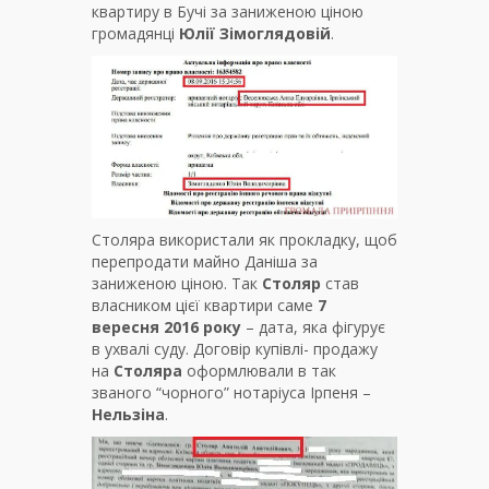
квартиру в Бучі за заниженою ціною
громадянці
Юлії Зімоглядовій
.
Столяра використали як прокладку, щоб
перепродати майно Даніша за
заниженою ціною. Так
Столяр
став
власником цієї квартири саме
7
вересня 2016 року
– дата, яка фігурує
в ухвалі суду. Договір купівлі- продажу
на
Столяра
оформлювали в так
званого “чорного” нотаріуса Ірпеня –
Нельзіна
.