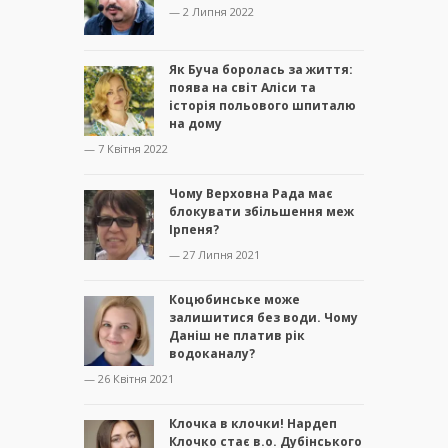
— 2 Липня 2022
Як Буча боролась за життя:
поява на світ Аліси та
історія польового шпиталю
на дому
— 7 Квітня 2022
Чому Верховна Рада має
блокувати збільшення меж
Ірпеня?
— 27 Липня 2021
Коцюбинське може
залишитися без води. Чому
Даніш не платив рік
водоканалу?
— 26 Квітня 2021
Клочка в клочки! Нардеп
Клочко стає в.о. Дубінського