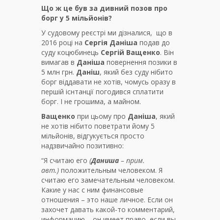
Що ж це був за дивний позов про
борг у 5 мільйонів?
У судовому реєстрі ми дізналися, що в
2016 році на
Сергія Даніша
подав до
суду коцюбинець
Сергій Ващенко
. Він
вимагав в
Даніша
повернення позики в
5 млн грн.
Даніш
, який без суду нібито
борг віддавати не хотів, чомусь оразу в
першій існтанції погодився сплатити
борг. І не грошима, а майном.
Ващенко
при цьому про
Даніша
, який
не хотів нібито поветрати йому 5
мільйонів, відгукується просто
надзвичайно позитивно:
“Я считаю его
(
Даниша
– прим.
авт.)
положительным человеком. Я
считаю его замечательным человеком.
Какие у нас с ним финансовые
отношения – это наше личное. Если он
захочет давать какой-то комментарий,
информацию – он имеет право, если вы