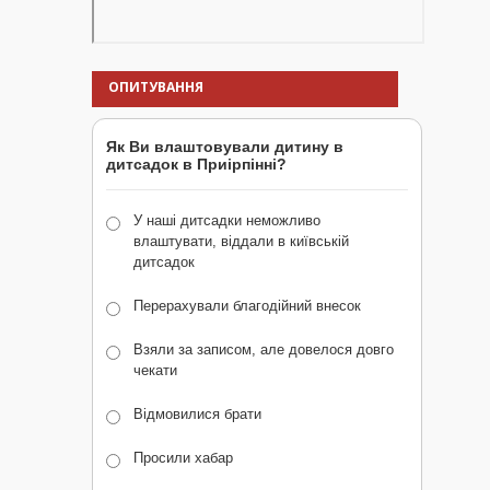
ОПИТУВАННЯ
Як Ви влаштовували дитину в
дитсадок в Приірпінні?
У наші дитсадки неможливо
влаштувати, віддали в київській
дитсадок
Перерахували благодійний внесок
Взяли за записом, але довелося довго
чекати
Відмовилися брати
Просили хабар