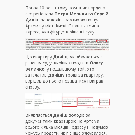
Понад 10 років тому помічник нардепа
екс-регіонала
Петра Мельника
Сергій
Даніш
заволодів квартирою на вул.
Артема у місті Києві. Є навіть точна
адреса, яка фігурує в рішенні суду.
Цю квартиру
Даніш
, як вбачається з
рішення суду, вирішив продати
Олегу
Величко
. у подальшому той, хто
запалатив
Данішу
гроші за квартиру,
вирішив до нього позиватися і виграв
справу.
Виявляється
Даніш
володів за
документами квартирою на Артема
всього кілька місяців і одразу її надумав
чомусь продати. Як пізніше з’ясувалося,