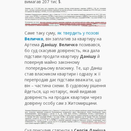
вимагав 207 тис $.
Саме таку суму,
як твердить у позові
Величко
, він заплатив за квартиру на
Артема
Данішу
.
Величко
позивався,
бо суд скасував довіреність, яка дала
підстави продати квартиру
Данішу
й
повернув майно законному
попередньому власнику. Те, що Даніш
став власником квартири і одразу ж її
перепродав дає підстави вважати, що
він – частина схеми. В судовому рішення
йдеться, що нотаріус, який видавав
довіреність на продаж квартири через
довірену особу сам з Житомирщини.
Суд присудив стягнути з
Сергія Даніша