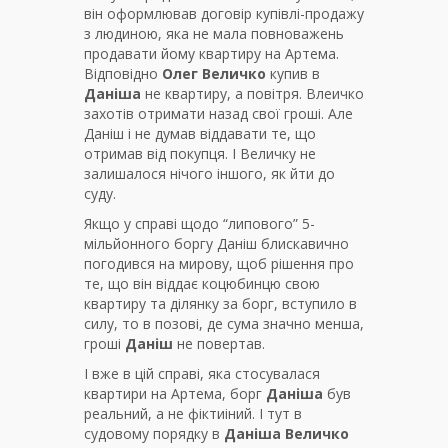
він оформлював договір купівлі-продажу
з людиною, яка не мала повноважень
продавати йому квартиру на Артема.
Відповідно
Олег Величко
купив в
Даніша
не квартиру, а повітря. Влеичко
захотів отримати назад свої гроші. Але
Даніш і не думав віддавати те, що
отримав від покупця. І Величку не
залишалося нічого іншого, як йти до
суду.
Якщо у справі щодо “липового” 5-
мільйонного боргу Даніш блискавично
погодився на мирову, щоб рішення про
те, що він віддає коцюбинцю свою
квартиру та ділянку за борг, вступило в
силу, то в позові, де сума значно менша,
гроші
Даніш
не повертав.
І вже в цій справі, яка стосувалася
квартири на Артема, борг
Даніша
був
реальний, а не фіктиіний. І тут в
судовому порядку в
Даніша Величко