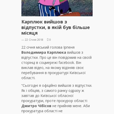
Карплюк вийшов з
відпустки, в якій був більше
місяця
— 22 Січня 2018
0
22 січня міський голова Ірпеня
Володимира Карплюка
вийшов з
відпустки. Про це він повідомив на своїй
сторінці в соцмережі facebook. Він
виклав відео, на якому відзняв своє
перебування в прокуратурі Київської
області.
“Сьогодні я офіційно вийшов з відпустки.
Як і обіцяв, з самого ранку одразу ж
завітав до Київської обласної
прокуратури, проте прокурор області
Дмитро Чібісов
не прийняв мене. Аби
прокуратура області не