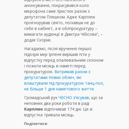
анонсування, покрасувався коло
мікрофона саме Христюк разом з
депутатом Плешком. Адже Карплюк
проігнорував свято, поїхавши не до
себе в кабінет, а в облпрокуратуру –
вимагати аудієнції в Дмитра Чібісова”, –
додає Скорик.
Нагадаємо, після вручення першої
підозри мер Ірпеня вирішив піти у
відпустку перед опалювальним сезоном
і пожити місяць в наметі перед
прокуратурою.
Витримав разом з
депутатами Нових облич, які
влаштували під прокуратурою танц-пол,
не більше 1 дня наметового життя.
Громадський рух
ЧЕСНО з’ясував
, що за
неповних два роки роботи в раді
Карплюк
відпочивав 174 дні. Ця ж
відпустка тривала місяць.
Поділитися: