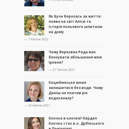
Як Буча боролась за життя:
поява на світ Аліси та
історія польового шпиталю
на дому
— 7 Квітня 2022
Чому Верховна Рада має
блокувати збільшення меж
Ірпеня?
— 27 Липня 2021
Коцюбинське може
залишитися без води. Чому
Даніш не платив рік
водоканалу?
— 26 Квітня 2021
Клочка в клочки! Нардеп
Клочко стає в.о. Дубінського
в Приірпінні