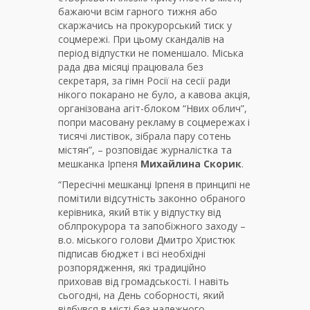
бажаючи всім гарного тижня або
скаржачись на прокурорський тиск у
соцмережі. При цьому скандалів на
період відпустки не поменшало. Міська
рада два місяці працювала без
секретаря, за гімн Росії на сесії ради
нікого покарано не було, а кавова акція,
організована агіт-блоком “Нвих облич”,
попри масовану рекламу в соцмережах і
тисячі листівок, зібрала пару сотень
містян”, – розповідає журналістка та
мешканка Ірпеня
Михайлина Скорик
.
“Пересічні мешканці Ірпеня в принципі не
помітили відсутність законно обраного
керівника, який втік у відпустку від
облпрокурора та запобіжного заходу –
в.о. міського голови Дмитро Христюк
підписав бюджет і всі необхідні
розпорядження, які традиційно
приховав від громадськості. І навіть
сьогодні, на День соборності, який
відбувся в місті без належного