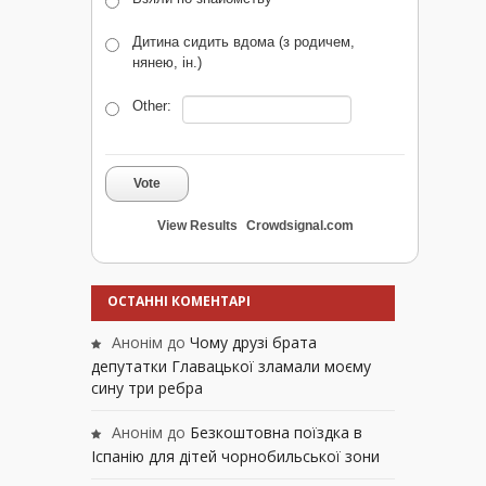
Дитина сидить вдома (з родичем,
нянею, ін.)
Other:
Vote
View Results
Crowdsignal.com
ОСТАННІ КОМЕНТАРІ
Анонім
до
Чому друзі брата
депутатки Главацької зламали моєму
сину три ребра
Анонім
до
Безкоштовна поїздка в
Іспанію для дітей чорнобильської зони