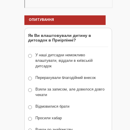
ОПИТУВАННЯ
Як Ви влаштовували дитину в
дитсадок в Приірпінні?
У наші дитсадки неможливо
влаштувати, віддали в київській
дитсадок
Перерахували благодійний внесок
Взяли за записом, але довелося довго
чекати
Відмовилися брати
Просили хабар
Взяли по знайомству