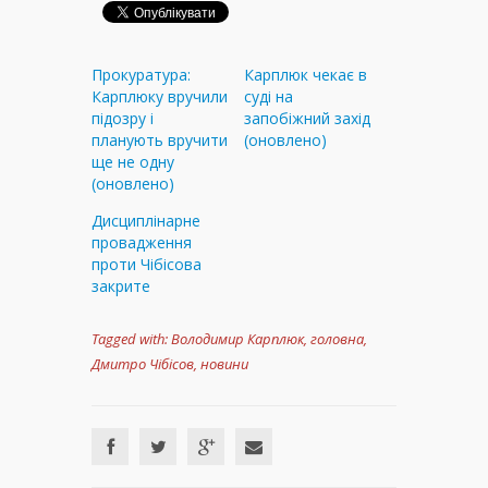
Прокуратура:
Карплюк чекає в
Карплюку вручили
суді на
підозру і
запобіжний захід
планують вручити
(оновлено)
ще не одну
(оновлено)
Дисциплінарне
провадження
проти Чібісова
закрите
Tagged with:
Володимир Карплюк
,
головна
,
Дмитро Чібісов
,
новини