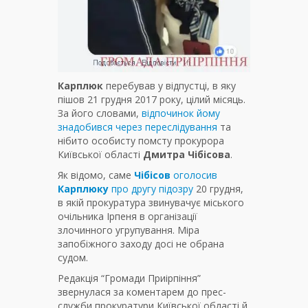
Карплюк
перебував у відпустці, в яку
пішов 21 грудня 2017 року, цілий місяць.
За його словами,
відпочинок йому
знадобився через переслідування
та
нібито особисту помсту прокурора
Київської області
Дмитра Чібісова
.
Як відомо, саме
Чібісов
оголосив
Карплюку
про другу підозру
20 грудня,
в якій прокуратура звинувачує міського
очільника Ірпеня в організації
злочинного угрупування. Міра
запобіжного заходу досі не обрана
судом.
Редакція “Громади Приірпіння”
звернулася за коментарем до прес-
служби прокуратури Київської області й