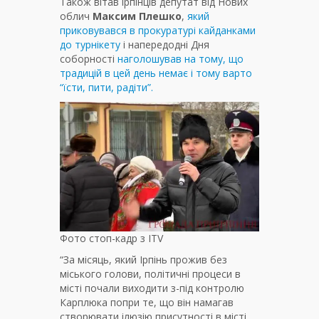
Також вітав ірпінців депутат від Нових
облич
Максим Плешко
,
який
приковувався в прокуратурі кайданками
до турнікету
і напередодні Дня
соборності
наголошував на тому, що
традицій в цей день немає і тому варто
“їсти, пити, радіти”.
Фото стоп-кадр з ITV
“За місяць, який Ірпінь прожив без
міського голови, політичні процеси в
місті почали виходити з-під контролю
Карплюка попри те, що він намагав
створювати ілюзію присутності в місті,