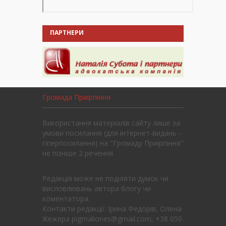
ПАРТНЕРИ
Громада Приірпіння
Використання матеріалів сайту лише за
умови посилання (для інтернет-видань -
гіперпосилання) на "Громаду Приірпіння"
не пізніше 2 речення.
Редакція може не поділяти думок чи
висловлювань автора блогу чи
коментатора.
Контакти редакції: Ірина Федорів, Олена
Жежера pigmaliones@gmail.com, +38 050