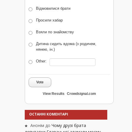
Відмовилися брати
Просили хабар
Взяли по знайомству
Дитина сидить вдома (з родичем,
нянею, ін.)
Other:
Vote
View Results
Crowdsignal.com
ОСТАННІ КОМЕНТАРІ
Анонім
до
Чому друзі брата
депутатки Главацької зламали моєму