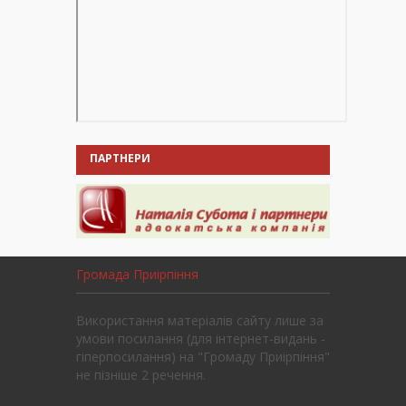
ПАРТНЕРИ
Громада Приірпіння
Використання матеріалів сайту лише за
умови посилання (для інтернет-видань -
гіперпосилання) на "Громаду Приірпіння"
не пізніше 2 речення.