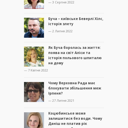
— 3 Серпня 2022
Буча – київське Беверлі Хілс,
історія злету
— 2 Липня 2022
Як Буча боролась за життя:
поява на світ Аліси та
історія польового шпиталю
на дому
— 7 Квітня 2022
Чому Верховна Рада має
блокувати збільшення меж
Ірпеня?
— 27 Липня 2021
Коцюбинське може
залишитися без води. Чому
Даніш не платив рік