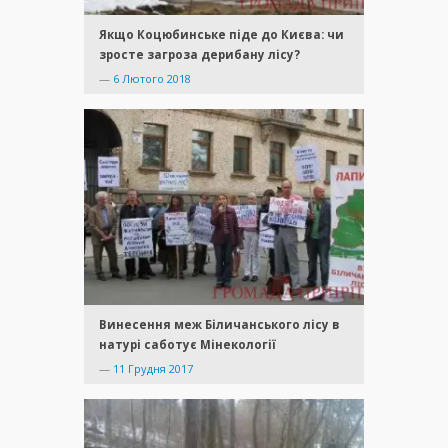
Якщо Коцюбинське піде до Києва: чи
зросте загроза дерибану лісу?
—
6 Лютого 2018
Винесення меж Біличанського лісу в
натурі саботує Мінекології
—
11 Грудня 2017