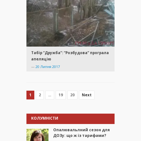
Табір “Дружба”: “Розбудова” програла
апеляцію
—
20 Липня 2017
1
2
…
19
20
Next
КОЛУМНІСТИ
Опалювальлний сезон для
ДОЗу: що ж із тарифами?