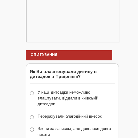
ОПИТУВАННЯ
Як Ви влаштовували дитину в
дитсадок в Приірпінні?
У наші дитсадки неможливо
влаштувати, віддали в київській
дитсадок
Перерахували благодійний внесок
Взяли за записом, але довелося довго
чекати