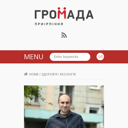
Громада Приірпіння
MENU
HOME
/
ЗДОРОВ'Я
/
ЕКОЛОГІЯ