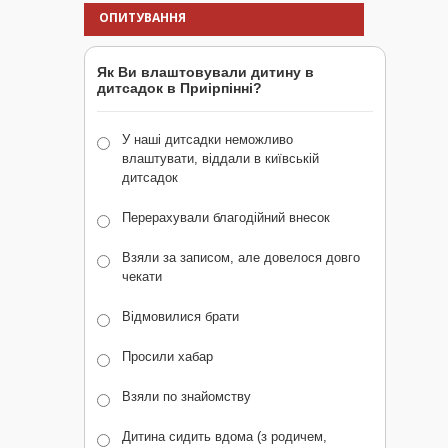
ОПИТУВАННЯ
Як Ви влаштовували дитину в
дитсадок в Приірпінні?
У наші дитсадки неможливо
влаштувати, віддали в київській
дитсадок
Перерахували благодійний внесок
Взяли за записом, але довелося довго
чекати
Відмовилися брати
Просили хабар
Взяли по знайомству
Дитина сидить вдома (з родичем,