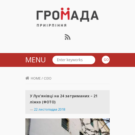
Громада Приірпіння
MENU
HOME
/
СІЗО
У Лук’янівці на 24 затриманих – 21
ліжко (ФОТО)
—
22 листопадаа 2018