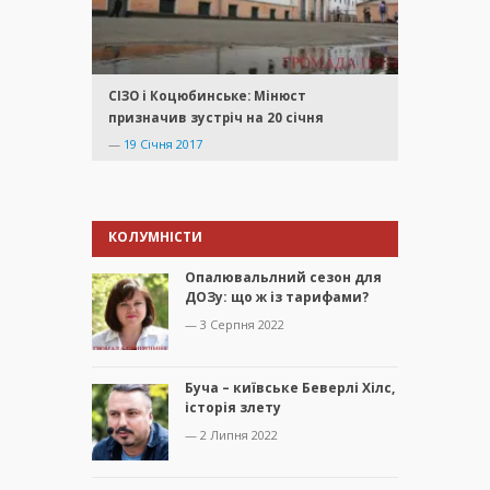
СІЗО і Коцюбинське: Мінюст
призначив зустріч на 20 січня
—
19 Січня 2017
КОЛУМНІСТИ
Опалювальлний сезон для
ДОЗу: що ж із тарифами?
— 3 Серпня 2022
Буча – київське Беверлі Хілс,
історія злету
— 2 Липня 2022