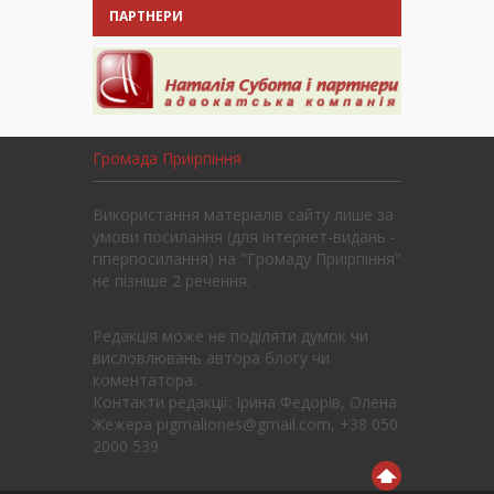
ПАРТНЕРИ
Громада Приірпіння
Використання матеріалів сайту лише за
умови посилання (для інтернет-видань -
гіперпосилання) на "Громаду Приірпіння"
не пізніше 2 речення.
Редакція може не поділяти думок чи
висловлювань автора блогу чи
коментатора.
Контакти редакції: Ірина Федорів, Олена
Жежера pigmaliones@gmail.com, +38 050
2000 539