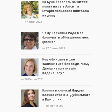
Як Буча боролась за життя:
поява на світ Аліси та
історія польового шпиталю
на дому
— 7 Квітня 2022
Чому Верховна Рада має
блокувати збільшення меж
Ірпеня?
— 27 Липня 2021
Коцюбинське може
залишитися без води. Чому
Даніш не платив рік
водоканалу?
— 26 Квітня 2021
Клочка в клочки! Нардеп
Клочко стає в.о. Дубінського
в Приірпінні
— 10 Квітня 2021