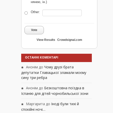
нянею, ін.)
Other:
Vote
View Results
Crowdsignal.com
ОСТАННІ КОМЕНТАРІ
Анонім
до
Чому друзі брата
депутатки Главацької зламали моєму
сину три ребра
Анонім
до
Безкоштовна поїздка в
Іспанію для дітей чорнобильської зони
Маргарита
до
Іноді були тихі й
спокійні ночі…