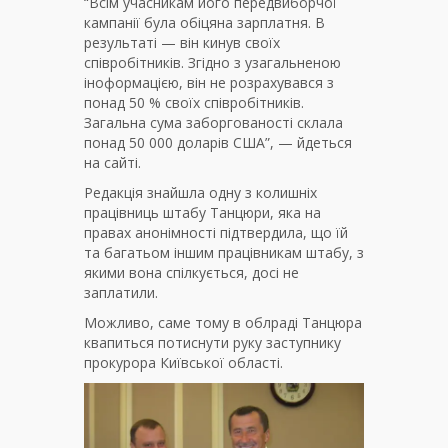
“Всім учасникам його передвиборчої
кампанії була обіцяна зарплатня. В
результаті — він кинув своїх
співробітників. Згідно з узагальненою
іноформацією, він не розрахувався з
понад 50 % своїх співробітників.
Загальна сума заборгованості склала
понад 50 000 доларів США”, — йдеться
на сайті.
Редакція знайшла одну з колишніх
працівниць штабу Танцюри, яка на
правах анонімності підтвердила, що їй
та багатьом іншим працівникам штабу, з
якими вона спілкується, досі не
заплатили.
Можливо, саме тому в облраді Танцюра
квапиться потиснути руку заступнику
прокурора Київської області.