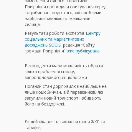
замовлення одного з політиків
Приірпіння проводили опитування серед
коцюбинчан щодо того, які проблеми
найбільше хвилюють мешканців
селища.
Результати роботи експертів
Центру
соціальних та маркетингових
досліджень SOCIS
редакція “Сайту
громади Приірпіння”
вже публікувала
.
Респонденти мали можливість обрати
кілька проблем зі списку,
запропонованого соціологами
Поганий стан доріг хвилює найбільше не
лише коцюбинчан, а й перевізників, які
закупили новий транспорт і вбивають
його на бездоріжжі.
Людей цікавлять також питання ЖКГ та
тарифів.