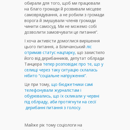
обирали для того, щоб ми працювали
на благо громади й розвивали місцеве
самоврядування, а не робили з громади
ворога й змушували членів громади
чинити самосуд. Ми не можемо собі
дозволити замовчувати це питання”.
І хоча активісти домоглися вирішення
цього питання, а Біличанський
ліс
отримав статус нацпарку,
що захистило
його від дерибанників, депутат облради
Танцюра
тепер розповідає про те, що у
селищі через таку ситуацію склалась
нібито “соціальне напруження”.
Це при тому,
що бюджетники самі
телефонували журналістам і
обурювались, що їх скликали у червні
під облраду, аби протягнути на сесії
дерибанні питання з голосу.
Майже рік тому соціологи на