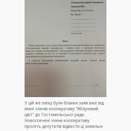
У цій же папці були бланки заяв вже від
імені членів кооперативу “Яблуневий
цвіт” до Гостомельської ради.
Новоспечені члени кооперативу
просять депутатів відвести ці земельні