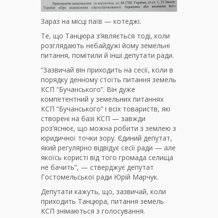
Зараз на місці паїв — котеджі.
Те, що Танцюра з’являється тоді, коли
розглядають небайдужі йому земельні
питання, помітили й інші депутати ради.
“Зазвичай він приходить на сесії, коли в
порядку денному стоїть питання земель
КСП “Бучанського”. Він дуже
компетентний у земельних питаннях
КСП “Бучанського” і всіх товариств, які
створені на базі КСП — завжди
роз’яснює, що можна робити з землею з
юридичної точки зору. Єдиний депутат,
який регулярно відвідує сесії ради — але
якоїсь користі від того громада селища
не бачить”, — стверджує депутат
Гостомельської ради Юрій Марчук.
Депутати кажуть, що, зазвичай, коли
приходить Танцюра, питання земель
КСП знімаються з голосування.