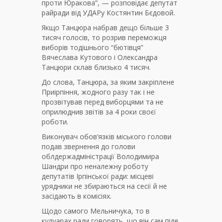
проти Юракова”, — розповідає депутат
райради від УДАРу Костянтин Бєдовой.
Якщо Танцюра набрав дещо більше 3
тисяч голосів, то розрив переможця
виборів тодішнього “бютівця”
Вячеслава Кутового і Олександра
Танцюри склав близько 4 тисяч.
До слова, Танцюра, за яким закріплене
Приірпіння, жодного разу так і не
прозвітував перед виборцями та не
оприлюднив звітів за 4 роки своєї
роботи.
Виконувач обов’язків міського голови
подав звернення до голови
облдержадміністрації Володимира
Шандри про неналежну роботу
депутатів Ірпінської ради: місцеві
урядники не збираються на сесії й не
засідають в комісіях.
Щодо самого Мельничука, то в
кулуарах ради говорять, що він сам піде