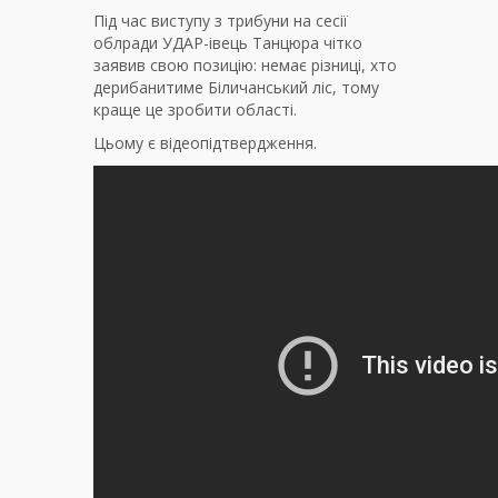
Під час виступу з трибуни на сесії
облради УДАР-івець Танцюра чітко
заявив свою позицію: немає різниці, хто
дерибанитиме Біличанський ліс, тому
краще це зробити області.
Цьому є відеопідтвердження.