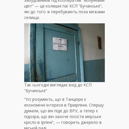
забудовників під кооператив “Яблуневий
цвіт” — це колишні паї КСП “Бучанське”,
які до того ж перебувають поза межами
селища.
Так сьогодні виглядає вхід до КСП
“Бучанське”
“Усі розуміють, що в Танцюри є
економічні інтереси в Приірпінні. Спершу
думали, що він піде до ВРУ, а тепер є
підозра, що він захоче посісти мерське
крісло в Ірпені”, — говорить джерело в
міській раді.