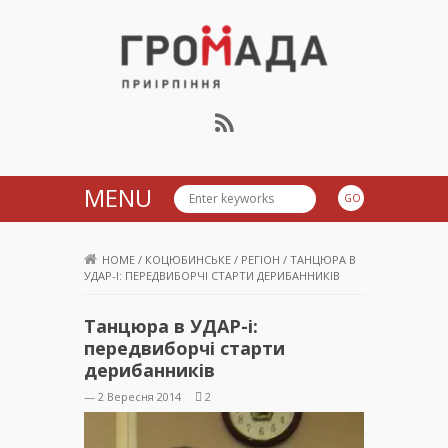
Громада Приірпіння
MENU
HOME
/
КОЦЮБИНСЬКЕ
/
РЕГІОН
/
ТАНЦЮРА В
УДАР-І: ПЕРЕДВИБОРЧІ СТАРТИ ДЕРИБАННИКІВ
Танцюра в УДАР-і:
передвиборчі старти
дерибанників
— 2 Вересня 2014
2