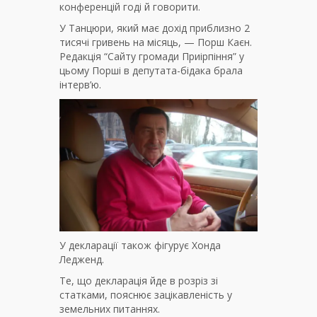
конференцій годі й говорити.
У Танцюри, який має дохід приблизно 2
тисячі гривень на місяць, — Порш Каєн.
Редакція “Сайту громади Приірпіння” у
цьому Порші в депутата-бідака брала
інтерв’ю.
У декларації також фігурує Хонда
Ледженд.
Те, що декларація йде в розріз зі
статками, пояснює зацікавленість у
земельних питаннях.