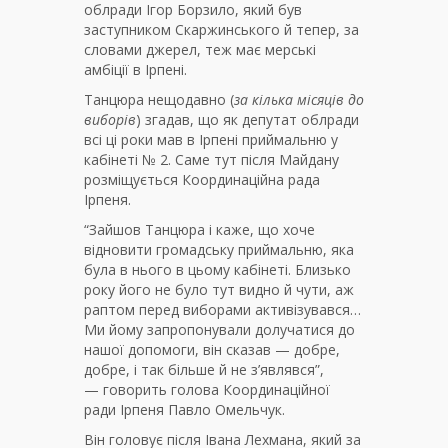
облради Ігор Борзило, який був
заступником Скаржинського й тепер, за
словами джерел, теж має мерські
амбіції в Ірпені.
Танцюра нещодавно (
за кілька місяців до
виборів
) згадав, що як депутат облради
всі ці роки мав в Ірпені приймальню у
кабінеті № 2. Саме тут після Майдану
розміщується Координаційна рада
Ірпеня.
“Зайшов Танцюра і каже, що хоче
відновити громадську приймальню, яка
була в нього в цьому кабінеті. Близько
року його не було тут видно й чути, аж
раптом перед виборами активізувався…
Ми йому запропонували долучатися до
нашої допомоги, він сказав — добре,
добре, і так більше й не з’являвся”,
— говорить голова Координаційної
ради Ірпеня Павло Омельчук.
Він головує після Івана Лехмана, який за