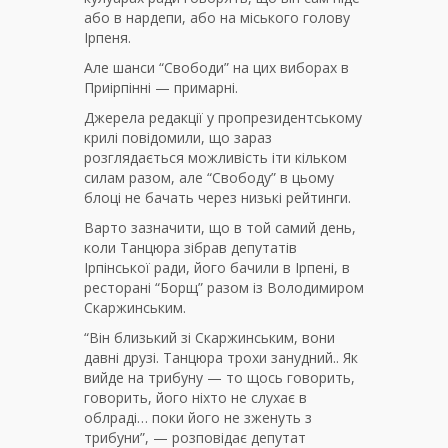
або в нардепи, або на міського голову
Ірпеня.
Але шанси “Свободи” на цих виборах в
Приірпінні — примарні.
Джерела редакції у пропрезидентському
крилі повідомили, що зараз
розглядається можливість іти кільком
силам разом, але “Свободу” в цьому
блоці не бачать через низькі рейтинги.
Варто зазначити, що в той самий день,
коли Танцюра зібрав депутатів
Ірпінської ради, його бачили в Ірпені, в
ресторані “Борщ” разом із Володимиром
Скаржинським.
“Він близький зі Скаржинським, вони
давні друзі. Танцюра трохи занудний.. Як
вийде на трибуну — то щось говорить,
говорить, його ніхто не слухає в
облраді… поки його не зженуть з
трибуни”, — розповідає депутат