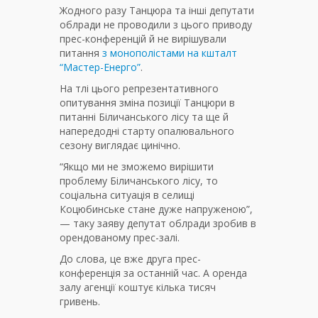
Жодного разу Танцюра та інші депутати
облради не проводили з цього приводу
прес-конференцій й не вирішували
питання
з монополістами на кшталт
“Мастер-Енерго”
.
На тлі цього репрезентативного
опитування зміна позиції Танцюри в
питанні Біличанського лісу та ще й
напередодні старту опалювального
сезону виглядає цинічно.
“Якщо ми не зможемо вирішити
проблему Біличанського лісу, то
соціальна ситуація в селищі
Коцюбинське стане дуже напруженою”,
— таку заяву депутат облради зробив в
орендованому прес-залі.
До слова, це вже друга прес-
конференція за останній час. А оренда
залу агенції коштує кілька тисяч
гривень.