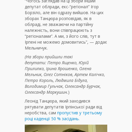
“Чогось заглядав на ці збори інший
депутат облради, екс-“регіонал” Ігор
Борзіло, але він одразу вийшов. На цих
зборах Танцюра розповідав, як в
облраді, не зважаючи на партійну
належність, вони співпрацюють з
“регіоналами”. А ми, з його слів, тут в
Ірпені не можемо домовитись”, — додає
Мельничук.
(На збори прийшли такі
депутати:
Петро Ященко, Юрій
Прилипко, Ірина Ярошенко, Олена
Мельник, Олег Сотніков, Артем Калічко,
Петро Король, Людмила Бідула,
Володимир Гульчак, Олександр Бурчак,
Олександр Маркушин.
)
Леонід Танцюра, який заходився
рятувати депутатів Ірпінської ради від
неробства, сам
пропустив у третьому
році каденції 50 % засідань.