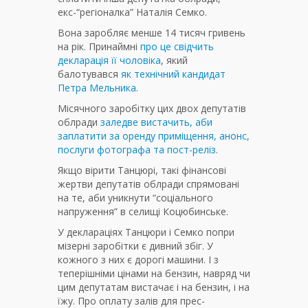
екс-“регіоналка” Наталія Семко.
Вона заробляє менше 14 тисяч гривень
на рік. Принаймні
про це свідчить
декларація її чоловіка
, який
балотувався
як технічний кандидат
Петра Мельника
.
Місячного заробітку цих двох депутатів
облради
заледве вистачить, аби
заплатити за оренду приміщення, анонс,
послуги фотографа та пост-реліз
.
Якщо вірити Танцюрі, такі фінансові
жертви депутатів облради спрямовані
на те, аби уникнути “соціального
напруження” в селищі Коцюбинське.
У деклараціях Танцюри і Семко попри
мізерні заробітки є дивний збіг. У
кожного з них є дорогі машини. І з
теперішніми цінами на бензин, навряд чи
цим депутатам вистачає і на бензин, і на
їжу. Про оплату залів для прес-