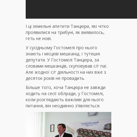
І ці земельні апетити Танцюри, які чітко
проявилися на трибуні, як виявилось,
геть не нові.
У сусідньому Гостомелі про нього
знають і місцеві мешканці, і тутешні
депутати. У Гостомелі Танцюра, за
словами мешканців, скуповував с/г паї.
Але жодної с/г діяльності на них вже з
десяток років не провадить.
Більше того, хоча Танцюра не завжди
ходить на сесії облради, у Гостомелі,
коли розглядають важливі для нього
питання, він неодмінно з’являється.