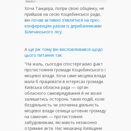
Хоча Танцюра, попри свою обіцянку, не
прийшов на сесію Коцюбинської ради,
він
почав активно з’являтися на прес-
конференціях разом із дерибанниками
Біличанського лісу.
А
ще рік тому він висловлювався щодо
цього питання так:
“На жаль, сьогодні спостерігаємо факт
протистояння громади Коцюбинського і
місцевої влади. Хоча саме місцева влада
мала б працювати в інтересах громади.
Київська обласна рада — орган
обласного самоврядування й не може
залишитись осторонь таких подій, коли
бездіяльність чи злочинна діяльність
місцевої влади селища штовхає громаду
на самочин — протистояння
забудовникам, які мають незаконно
отримані акти. Нас мешканці Київщини