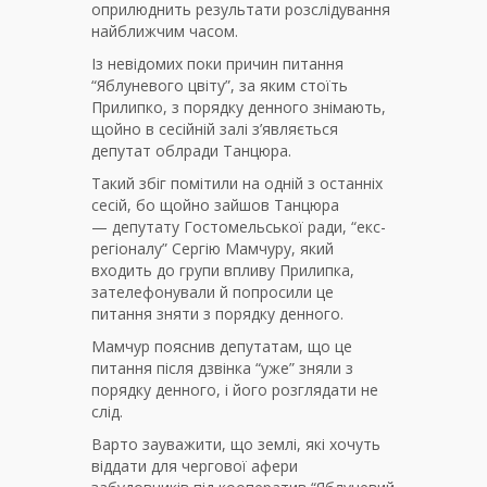
оприлюднить результати розслідування
найближчим часом.
Із невідомих поки причин питання
“Яблуневого цвіту”, за яким стоїть
Прилипко, з порядку денного знімають,
щойно в сесійній залі з’являється
депутат облради Танцюра.
Такий збіг помітили на одній з останніх
сесій, бо щойно зайшов Танцюра
— депутату Гостомельської ради, “екс-
регіоналу” Сергію Мамчуру, який
входить до групи впливу Прилипка,
зателефонували й попросили це
питання зняти з порядку денного.
Мамчур пояснив депутатам, що це
питання після дзвінка “уже” зняли з
порядку денного, і його розглядати не
слід.
Варто зауважити, що землі, які хочуть
віддати для чергової афери