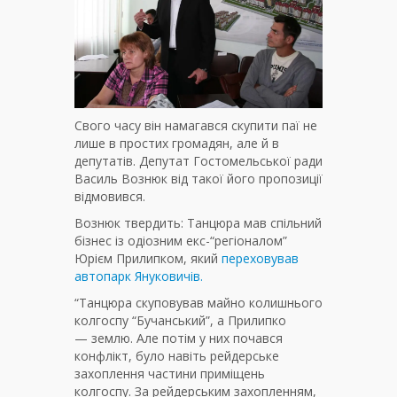
Свого часу він намагався скупити паї не
лише в простих громадян, але й в
депутатів. Депутат Гостомельської ради
Василь Вознюк від такої його пропозиції
відмовився.
Вознюк твердить: Танцюра мав спільний
бізнес із одіозним екс-“регіоналом”
Юрієм Прилипком, який
переховував
автопарк Януковичів.
“Танцюра скуповував майно колишнього
колгоспу “Бучанський”, а Прилипко
— землю. Але потім у них почався
конфлікт, було навіть рейдерське
захоплення частини приміщень
колгоспу. За рейдерським захопленням,