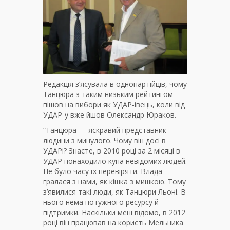
Редакція з’ясувала в однопартійців, чому
Танцюра з таким низьким рейтингом
пішов на вибори як УДАР-івець, коли від
УДАР-у вже йшов Олександр Юраков.
“Танцюра — яскравий представник
людини з минулого. Чому він досі в
УДАРі? Знаєте, в 2010 році за 2 місяці в
УДАР понаходило купа невідомих людей.
Не було часу їх перевіряти. Влада
гралася з нами, як кішка з мишкою. Тому
з’явилися такі люди, як Танцюри Льоні. В
нього нема потужного ресурсу й
підтримки. Наскільки мені відомо, в 2012
році він працював на користь Мельника